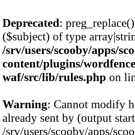
Deprecated
: preg_replace()
($subject) of type array|stri
/srv/users/scooby/apps/sco
content/plugins/wordfenc
waf/src/lib/rules.php
on li
Warning
: Cannot modify h
already sent by (output start
/srv/users/scooby/apps/scoo