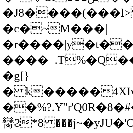
�J8����(���l>
�c�~M���|
�r����|y�t��
����_.T%�Q�
�g[}
� k�����4XI
��%?.Y"r'Q0R�8
臠Ϩ*8 ���j~�yJU�'