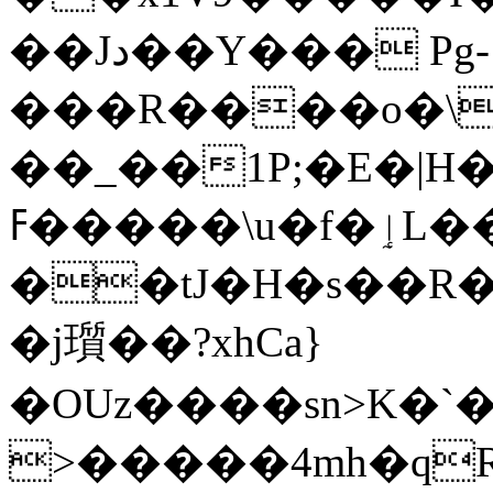
��Jد��Y��� Pg-
���R����o�\�
��_��1P;�E�|H�
ߓ�����\u�f�ٳL��TV�m��/
��tJ�H�s��R
�j瓆��?xhCa}
�OUz����sn>K�`�
>�����4mh�q