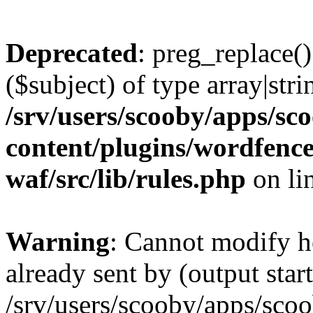
Deprecated
: preg_replace()
($subject) of type array|stri
/srv/users/scooby/apps/sco
content/plugins/wordfenc
waf/src/lib/rules.php
on li
Warning
: Cannot modify h
already sent by (output start
/srv/users/scooby/apps/scoo