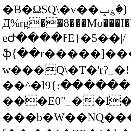
�B�ΩSQ\�v��ݒ؏�}
Д%rg��8���Mo���I�
eԺ����ߓE}�5��|/
ֆ{��r�����]��
w���Q\�T�'r?_�!
��^�l9{։�����
���E0"_��I�
���b�W��NQ���