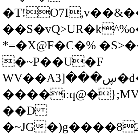
�T!O7I,v��&
��S�vQ>UR�k^%
*=�X@F�C�% �S>
�~P��U�F
WV��Aڛ���[3�d�b4��X=N�8i�
���
�i:q@�};
��D
�~JG�)g����8