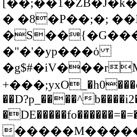
[��;��1�ZB�J�k���Sg�ޣy�r��V�����'o��]Q�T� UYE�*������
� �8�P��;�; ��
�S��{�G���
�"�'�yp���ȯ
�g$#�iV���rMلښ��r+}g�
+���;yxO_�h0���o�
��D?p_����^b����i2
�DE�����fo������=�=
�����M����