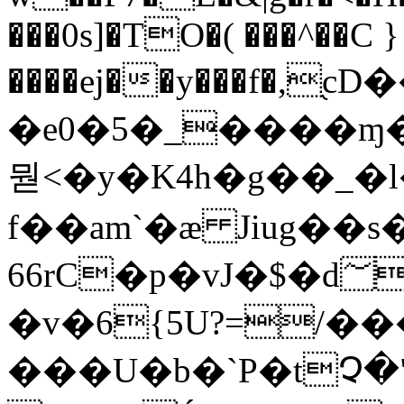
���0s]�TO�( ���^��C }
����ej��y���f�,֭
�e0�5�_����ɱ
뭗<�y�K4h�g��_�l
f��am`�ӕ Jiug��s
66rC�p�vJ�$�d؅����j��{����q��;�|
�v�6{5U?=/��
���U�b�`P�tՉ�"