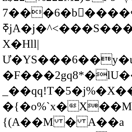
7���6�b����ߦŰ3���dEgM��s�m��<>#!
ߧjA�j�^<���S����a��(�����n(�p���H��X[�w���R¥p���Q�����S�n�tk��`s�ϤI���r��G�P��[v�F�ڣ
X�Hll|
Ư�YS���6��y�u
�F���2gq8*�lU��-
_��qq!T�5�j%�X
�{�o%`x�X��
{(A��M � A��a