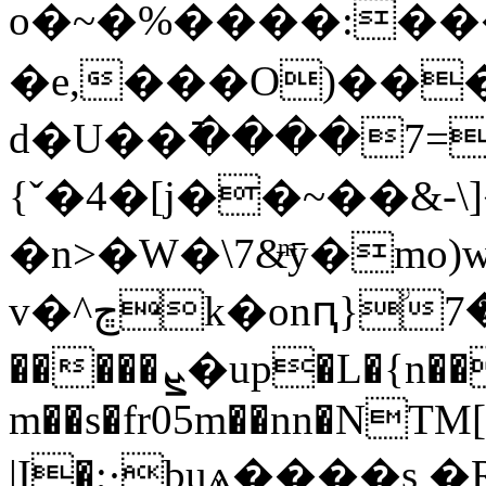
o�~�%����:���
�e,���O)��
d�U��߫����7=�
{ˇ�4�[j��~��&-\]�ܤ�ɝ[lxoit�
�n>�W�\7&ͫȳ�mo)w�vɾ�L�_nE�]����
v�^ڇk�onԥ}ؗ7��ܬ�WiioYU\����Հ���� C7�����th�zэ�Q
�����ܨ�up�L�{n���6� ��
m��s�fr05m��nn�NT
|I�;·buѧ����s 