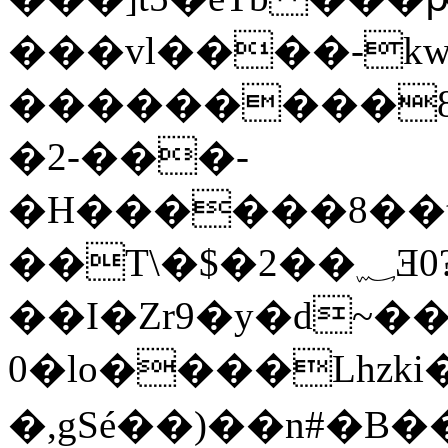
���vl����-kw
���������8�
�2-���-
�H������8��t�
��T\�$�2��؁Ǝ0?
��I�Zr9�y�d~��
0�lo����Lhzki��-f�
�,gSé��)��n#�B