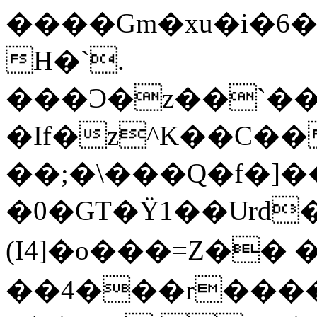
����Gm�xu�i�6�
H�`.
���Ͻ�z��`�
�Ιf�z^K��C��
��;�\���Q�f�]�
�0�GT�Ÿ1��Urd��
(I4]�o���=Z�
��4���r����8