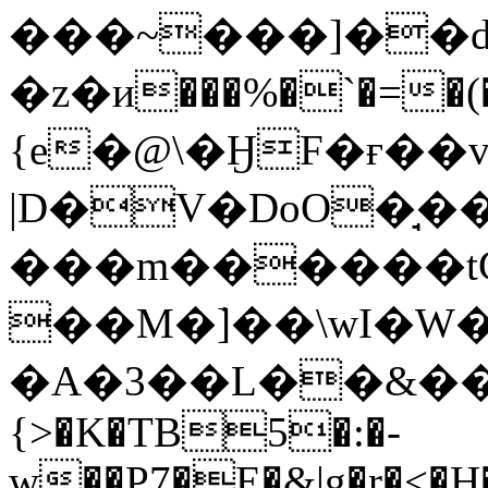
���~���]��d
�z�и���%�`�=�(�
{e�@\�ӇF�ғ��v
|D�V�DoO�̘
��M�͘]��\wI�
�A�3��L��&��}`j
{>�K�TB5�:�-
w��P7�E�&|g�r�<�H