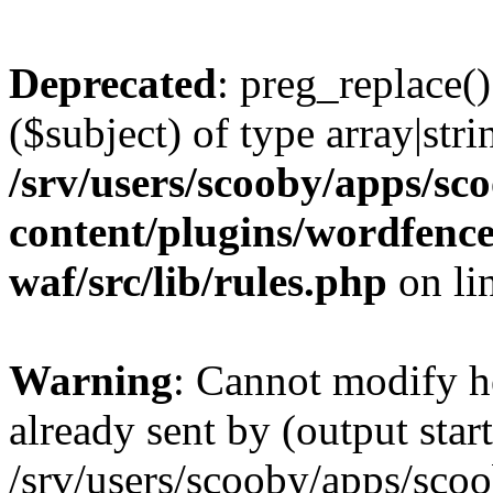
Deprecated
: preg_replace()
($subject) of type array|stri
/srv/users/scooby/apps/sco
content/plugins/wordfenc
waf/src/lib/rules.php
on li
Warning
: Cannot modify h
already sent by (output start
/srv/users/scooby/apps/scoo