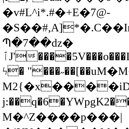
�v#L^i*.#�+E�7@-
�S��#,A]*�.C��ImJsژuE|e�O�W����B��
Պ�7��ԁz�
ٱJ'����5V���o���L�`�=~p��Ne�l�nz���d|
ϟ� "���˶��[��
M2{�x����iD_,���B$
j:��q�6�YWpgK2��^�'�]�r=�Jb
M�^Z����p���|