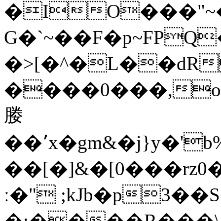
�IO���"~�
G�`~��F�p~FPQ�J���]�c֝�P׳#֩5� fL�#�ޱ~
�>[�^�L��dR
����0���,o
媵
��՚x�gm&�j}y�'
��[�]&�[0���rz0�&V�ݑ��ELS
ː�" ;kJb�p3��
�:����R���\�