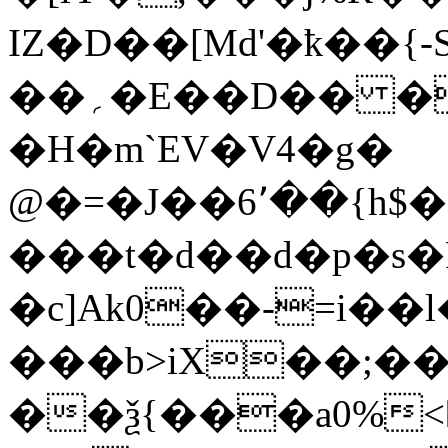
IZ�D��[Md'�ҟ��{-
��؍�E��D�� ��3��
�H�m`EV�V4�g�
@�=�J��6٬��{h$�gļH��<�/5,�G/
���t�d��d�p�s�
�c]Ak0��-=i��
���b>iX��;��
��ѯ{���a0%<