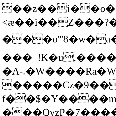
��z��i��o�Ժ~
<æ��i��Z���?�
���o'''8�w�
���_!K�u,���
�A-.�W����Ra�
�����Cz�9���H}GR7
f��$�Y����m
���QyzP�7����rҚ