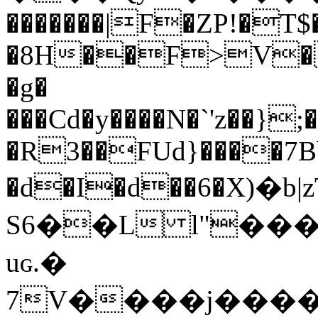
�������|F�ZP!�T$
�8H��F>V�
�g�
���Cd�y����N�`'z��}
�R3��FUd}����7B
�d�I�d��6�Χ)�b
S6��L l"����6��:T�ۓ��
uɢ.�
7V����j����