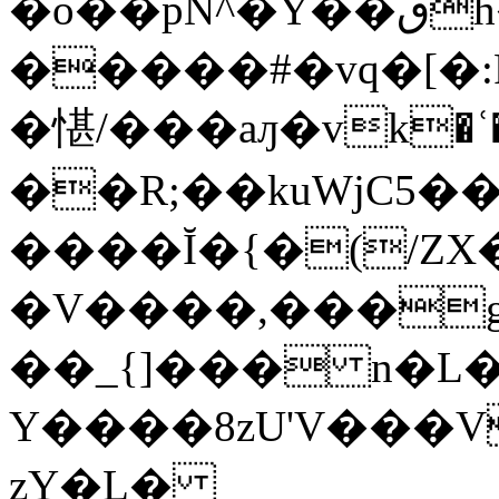
�o��pN^�Y��قh�s�����a��y�_�by|#�.x�Z�,���u�f�|l��{C���Y~���F��-
�����#�vq�[�:F��8
�愖/ ���aԓ�vk�ʿ�0�$\L޾]nvi
��R;��kuWjC5�
����Ῐ�{�(/ZX�
�V����,���g
��_{]��� n�L�
Y����8zU'V���V
zY�L�