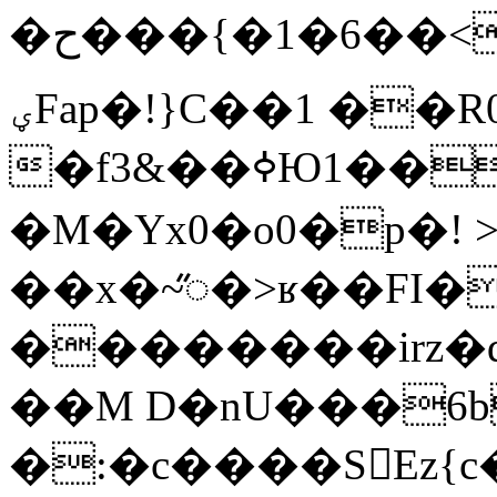
�ح���{�6�1��<�i����7M6Qϖv>���7[$7��p�Au?
ؠFap�!}C��1 ��R0��ib�a�
�f3&��ߦЮ1��,gR\t�篯1��
�M�Yx0�o0�p�!
��x�~ꥐ�>ʁ��FI
��������irz�q�����k�����Iذ��~p��=M�l�e�dtW���qo
��M D�nU���6
�:�c����S󥁱Ez{c