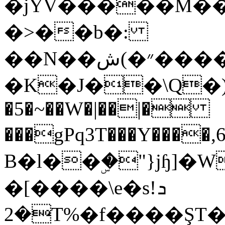
�jYV�����M��%
�>��b�:
��N��״�)ش�����[�ʼ��hĖ�/
�K�J��\Q�)�
�5�~��W�|��|�
���gPq3T���Y����,6�C�ۀ���z$h�x�SoL��������~�]3�x
B�l��ۣ�"}jɧ]�
�[����\e�sܖ!
�2T%�f����ŞT������+"+"