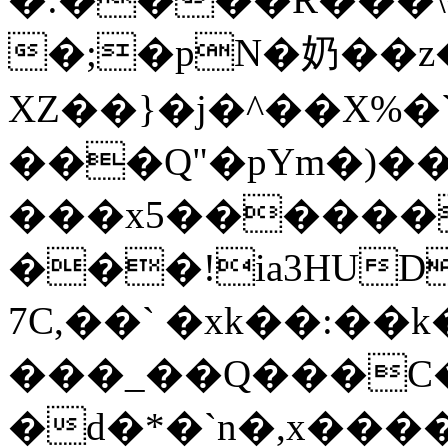
�;�pN�奶��z
ХZ��}�j�^��X%�
���Q"�pYm�)��y
���x5������
���!ia3HUD
7C,��` �xk��:��k�[
���_��Q���C�؀���-9x�:
�d�*�`n�,x���