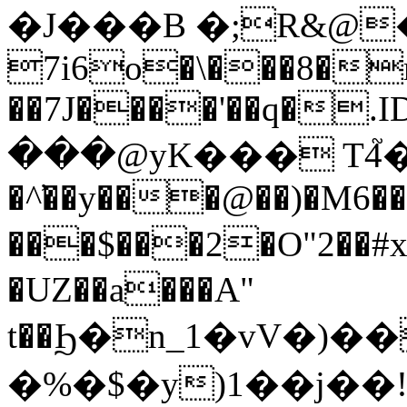
�J���B �;R&@�
7i6o�\���8�r
��7J����'��q�
���@yK��� T4֮
�^̕��y���@��)�M6��
���$���2�O"2��#x
�UZ��a���A"
t��Ϧ�n_1�vV�)�
�%�$�y)1��j��