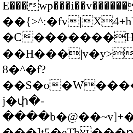
E���wp���i��v������5;d��fiץ߶9
��{>^:�fv|X4
�C�������H
��H���|v�y>
8�^�f?
��S�o�W����
j�փ�-
����b�@��~v]+���x5\ע����n���õ�%
���]t5�eTb ��