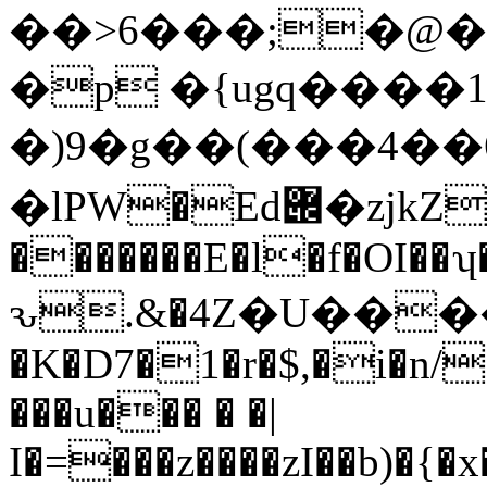
�p �{ugq����1
�)9�g��(���4��
�lPW�Ed݌�zjkZ��˔;��� �48���|
�������E�l�f�OI��ʮ
ԅ.&�4Z�U����
�K�D7�1�r�$,�i�n
���u��� � �|
I�=���z����zI��b)�{�x