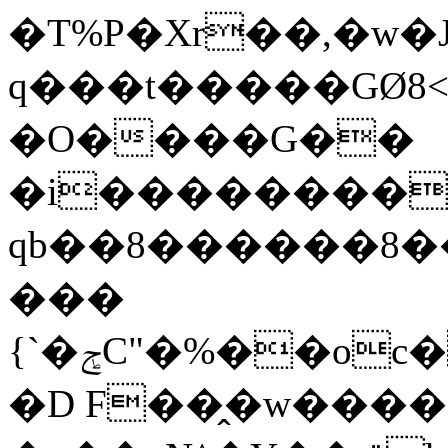
�T%P�Xr��,�w�
q���t�����GØ8<
�O����G��
�i���������
qb��8������8��
���
{`�ݮC"�%��oc���3��ܚB����+%�NӦO�0����?
�D F��̭�w���� 