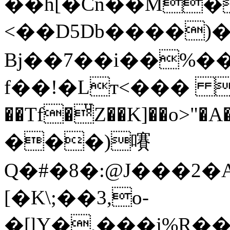
��h[�Cn��M�
<��D5Db����)�
Bj��7��i��%��[
f��!�Lт<��� �3
��Tf�ͧZ��K]��o>"�A�
���)㘔
Q�#�8�:@J���2�
[�K\;��3,o-
�[lY�,���j%R�