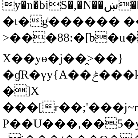
y�n�biŚ�,�N��ښ��j�^��������6���]��V��h~��y]���v}
�t�gͥ������ �
>���88:�[b�u�
X��yө�j��̭>��}
�ɠR�үy{A��ݲ���k��t�����N^4;�G�0N�y-
�]X
���[r��;'���j~r��l�W��g��
P��U���,��5�y