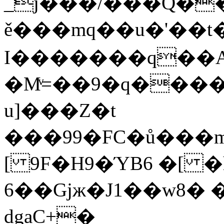
_j���/���Q�
ě���mq��u�'��t
I�������q��A
�Mͮ=��9�q����oD*�
u]���Z�t
���99�FC�ů���m
[ 9F�H9�ΎB6 �[ 
6��Gjж�J1��w8�
dgaC+�