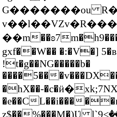
G�������ou R
v��l��VZv�R���k�1f{
��m��ʚ7m�h9���k�
gxf��W�� �:�V�] 5
!t�g��NG�����b�
����5���v���DX��
�hX��-�c�ӥ�xk;7NX
�e��CL��i�����n
z$��%���M�)Ʋ l`9<ٖ���ҝ���8$�ڃ ~�