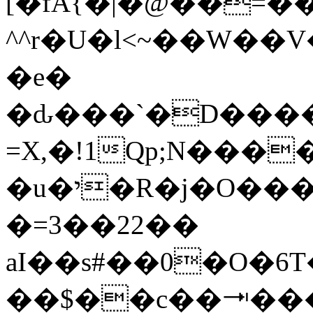
[�fA{�|�@��=�
^^r�U
�l<~��W��V�
�e�
�ԃ���`�D����ԋς
=X,�!1Qp;N����*���
�u�י�R�j�O���\����r�pDl�
�=3��22��
aI��s#��0�O�6
��$��c��⭲����~