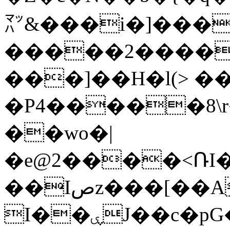
㍅&���i�]����dy�w٧#+�
�����2����
���]��H�l(> ��b
�P4�����8\r
��wo�|
�e@2����<ՌI�C����b�]R�y��M�
��Iصz���[��A�Cu
I��ۑJ��c�pG�? ��[N���