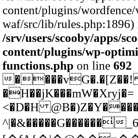
content/plugins/wordfence
waf/src/lib/rules.php:1896) 
/srv/users/scooby/apps/sco
content/plugins/wp-optimi
functions.php
on line
692
����vG�.�[Z��!
�H��jK���mW�Xryj�=
<�D�H @B�)Z�Y�����
^|�&�����G������̍_6�"��ۓFtv