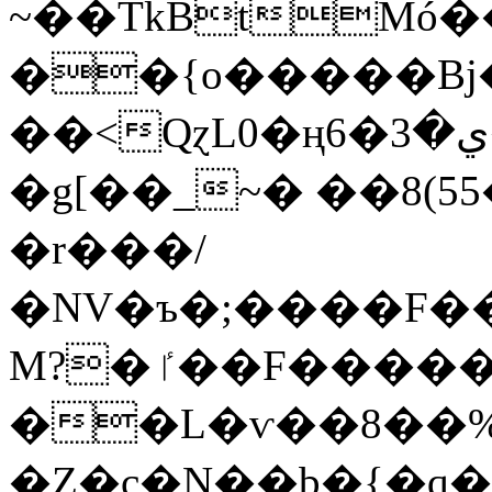
~��TkBtMó
��{o�����Bj
��<QɀL0�ңي�3�6���������^�ż8+���s�%��~���'p��.V�bJ4���u�;��|
�g[��_~� ��8(5
�r���/
�NV�ъ�;����F��{�
M?�ٵ��F�����x�A
��L�ѵ��8��%
�Z�c�N��b�{�q�