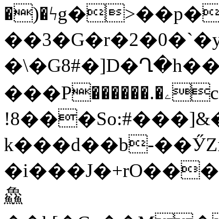
�)�ϟg�>��p��ׂuƑ�J��
��3�G�r�2�0�`�yR
�\�G8#�]D�Ղ�h�
���P������.�ۦc�%"��^��4f�1mBnI(����pK�bNG��I\�y�H5K�
!8���So:#���]
k���d��b-��ӲZn� ےw/�ͼU��H
�i���J�+rO����׼ʐ�����S�^���r:y=��{����wǶ�x�qwdv��U��
鱻