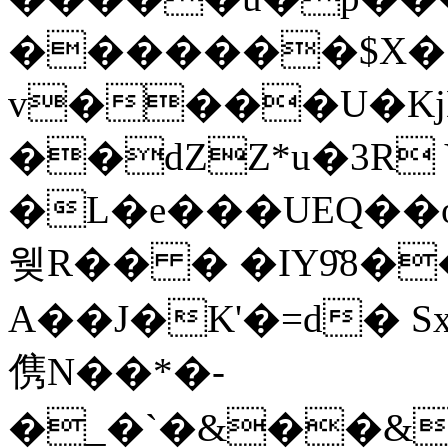
�������$X�[
v����U�KjD
��dZZ*u�3R 
�L�e���UEQ�
웾R�� � �IY9͂8���ז ��D>�;�
A��J�K'�=d� 
㑺N��*�-
�_�`�&��&