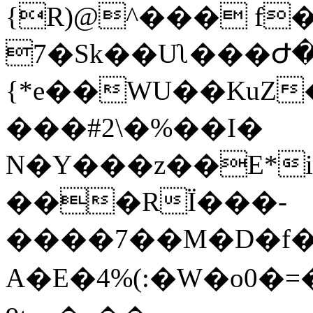
{R)@^��� f
7�Sk��Uʅ���Ժ�
{*e��WU��KuZ
���#2\�%��I�
N�Y���z��E*
���RΪ���-
����7��M�D�f�o
A�E�4%(:�W�o0