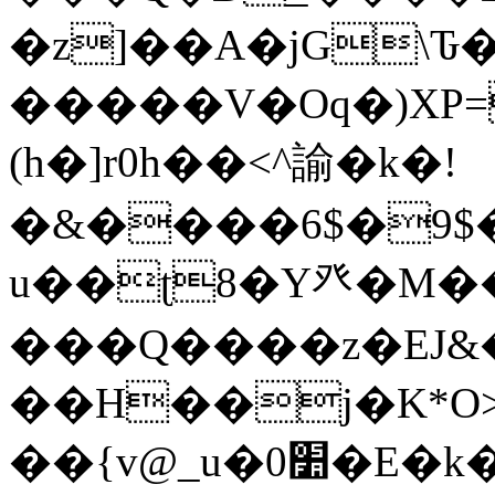
�z]��A�jG\Ԏ
�����V�Oq�)XP=
(h�]r0h��<^諭�k�!
�&����6$�9$�
u��ʈ8�Y癶�M�
���Q����z�EJ&�
��H��j�K*O>
��{v@_u�0׺�E�k��<�*�6��V%��ւ$c3�=�