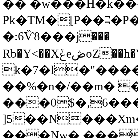
�� �w���H�k��
Pk�TM�[P��ʭ�P
�:6Ѷ8���j���
Rb�Y<��XݞeڞoZ��h�W]�G�y�~�dv�8W������6꣫��U�
k�7�l�"����
��%�n�/��m� 
���0$�,6�
]5��N���Xm
���Nw�,���