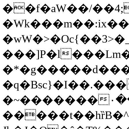
��f�aW��/��4;
�Wk���m��:ix��
�wW�>�Oc{��3>�
���]P�l���Lm
�*�g�����d���6
�q�Bsc}�I��.��
�~�������۰���x�H�5
�����t��hȑB�^�j)3�