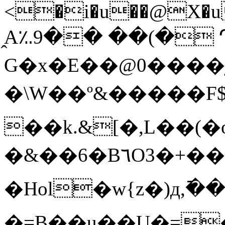
<�i�u��@X�u\
̭A؉9�� ��(� 
G�x�E��@0����j
�\W��º&�����F
��k.&[�,L��(
�&��6�B٦O3�+��Qz4zw/
�Hol�w{z�)д,߫��{�z��1�
�=B��u��U�=