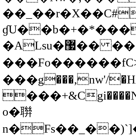
��_��r�X��C#
ɠU��b�+�*���
�ALsu�޷�� ��?mu��َ��2>�y뤅
���Fo������fC
���g���,nw'/�
���+&Cgi����N
o�聨
n�Fs��_��)`