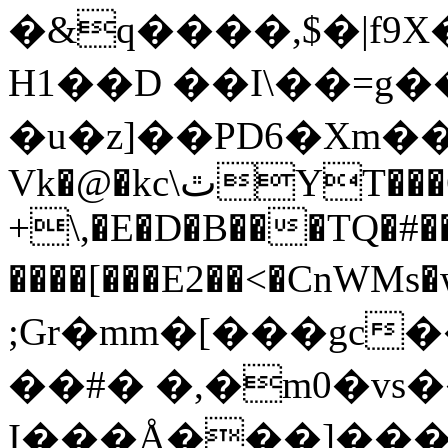
�&q����,$�|f
H1��D ��I\��=g�
�u�z]��PD6�Xm��
Vk�@�kc\ٿYT���OM�u���Y[�R��~aT�[�t��^h
+\,�E�D�B���TQ�
����[���E2��<�CnWMs�w%okܤu�
;Gr�mm�[���gc�
��#� �,�m0�vs
I���Å���]���