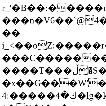
r_'�B��:�����
���n�V6��`@4
��
i_<��oZ:�����r
���C�������
����T���ڵ�S��� N/
�x��
G���W'
ڮ�4�����:4�lg�ks�e�>�C|