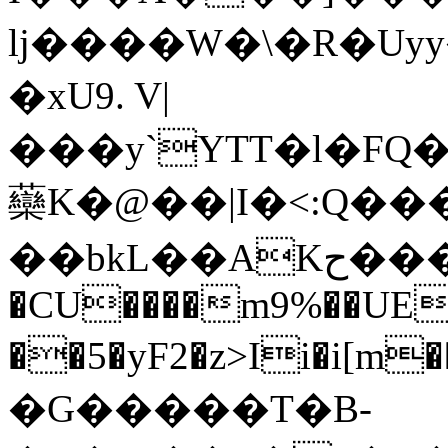
lj����W�\�R�Uyy�*
�xU9. V|
���y`YTT�l�FQ�
虊K�@��|I�<:Q���
��bkL��AKح����R:]������pK�b'�J�$[�����T,qN�.�&��"H��� }
�CU����m9%��UE�
��5�yF2�z>Ii�i[m��ږg/��U����t�m�7
�G�����T�B-