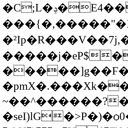
�C;L�ݚ�E4��Hm��C4�s�!0e�W;���5��UMG�W�0��q���g�~9��Ox@�~��aN��"������A���Y&�o��~����$��%3~���l��]0�ܾ�����ro˽�-
���{�,�����"�X�
�²Ip�R���V��7j,�r|��
�����j�eP$�)��7�F"�$L9hv�ٖT
�����]g��Ϝ�%
�pmX�.���Xk��
~��^������?
�seI)lG�>P�)