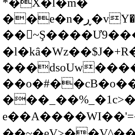
*�X�l�m�
��~Ş����Ư9����
�l�kȃ�Wz��$J�+
���dsoUw��
��o�#��cB�o��%���ٷ�Ǎ� 
���_��%_�1c>�
e��A����WI��'=�
��~�eV>��V^��R�x