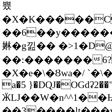
쁬
�X�K�����C1,
��6��y���������K�����F�
㛦 �g낊�� �>1�D
��:�������6?
�X�e�\�Ȣwa�/ `�
a�5 }�DQJ�OGdʡ2�
ӜǇ��W�n^^1��
��3����lt���