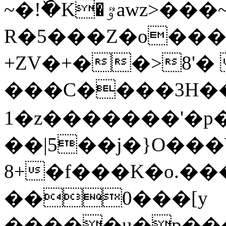
~�!ٚ�K�ٷawz>���~����-
R�5���Z�o���
+ZV�+��>8'�
���C����3H��
1�z�������'�p
��|5��j�}O���
8+�f���K�o.�
��0���[y
�����u�p����l�[9�