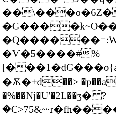
��\���o�6Z���V6ؽ��
�G����k~O��
�Q������=:W
�Ѵ�5����#%
[���1�dG���o{а
�Ѫ�+d��> �p��a� 
�%��ǋ�U'�2L��ӡ�ۘ ?
�C>75&~·r�fh���