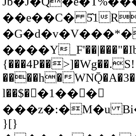
Jb�J�Q�ê�T%�
��e��C� 5̂1R
�G�d�v�V���*�
����Y_F'��|���"�Ib'
{���4P��>]�Wg��.S!
����h�WNǬ�A�3��$
l��$��1���
���z�:�M�u B
}[}