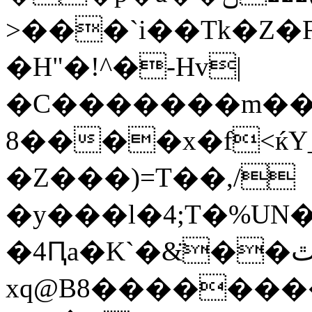
>���`i��Tk�Z
�H"�!^�-Hv|
�C�������m��2
8����x�f<ќY
�Z���)=T��,/
�y���l�4;T�%U
�4Ԥa�K`�&̈��ٿ<~:�_��
xq@B8������