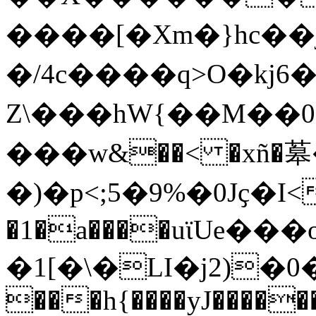
����[�Xm�}hc��j
�/4c����q>O�kj
Z\���hW{��M��
���w&��< �xñ�
�)�p<;5�9%�0Jҫ�I<
�1�a����uϊUe�
�1[�\�LI�j2)�0�خ�����\�d�w���8�pz5�
���h{����yJ������