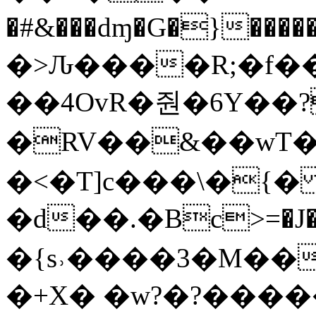
�#&���dɱ�G�}����
�>Ԉ����R;�f��
��4OvR�줜�6Y��?
�RV��&��wT�
�<�T]c���\�{�
�d��.�Βc>=�J�
�{s˒����3�M��
�+X� �w?�?���