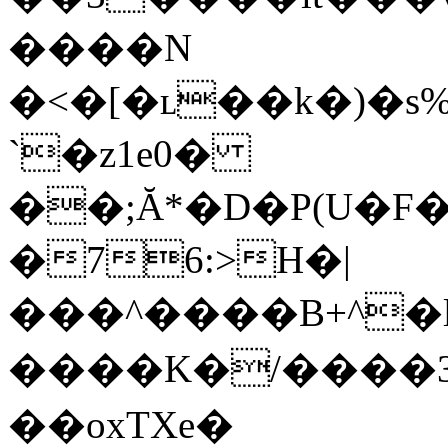
����N
�<�[�ʟ��k�)�s
`�z1e0�
��;Ă*�D�P(U�F
�76:>H�|
���^����B+^
����K�/����3]X�>
��oxTXe�