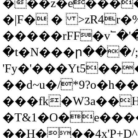
���z�e����
�|F� � >zR4r�
�����rFF�v՟�'
�t�N���ր���/
'Fy�'���Yt5��
��d~u�/*9?o�h�
���fk�W3a��
�T&1�O�e����o
��H���4x'P+D^