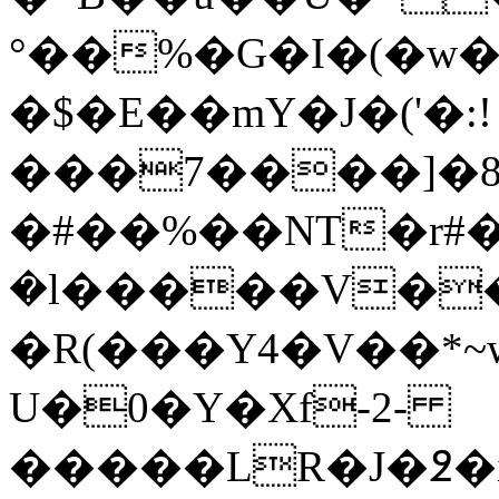
°��%�G�I�(�w�
�$�E��mY�J�('�:!
���7����]�8
�#��%��NT�r#�
�l�����V�
�R(���Y4�V��*~wG��X;�
U�0�Y�Xf-2-
�����LR�J�߶�