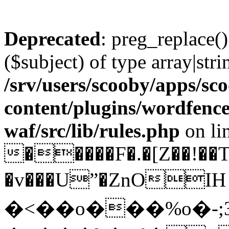
Deprecated
: preg_replace()
($subject) of type array|stri
/srv/users/scooby/apps/sco
content/plugins/wordfenc
waf/src/lib/rules.php
on li
�����F�.�[Z��!��T
�v���Uˮ�ZnOIH Ad��
�<��o���%o�-;