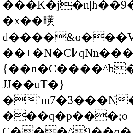
���K�j�n|h��9���W�ߙrn~4��;
�x��曂
d����&o���V�
��+�N�C߇qNn����^�~
{��n�C����^b
JJ��uT�}
�`m7�3���N
���q�p���;o
C���^9��q�