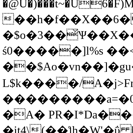
�@U�)���t~�U6�F)M
��h�f��X��6�
�$o�3��̌Ѱ��X��
ś0�����]l%s �
��$Ao�vn��]�g
L$k����/A�j>
���������a=�ۯ�0R� �#���?
�A� PR�I*Da��
�it4\(��ƪh�W'�ΰ �