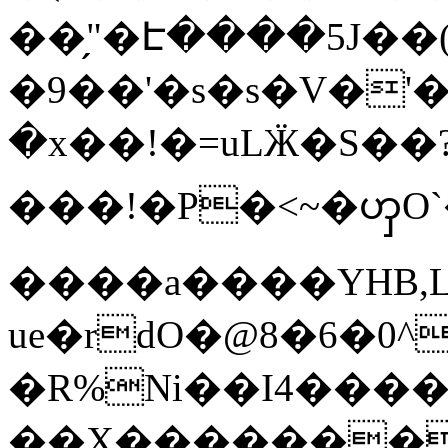
��̗"�Է����5J��
�9��'�s�s�V�'
�x��!�=uLӜ�S�
���!�P�<~�ၯO
����a����YHB,L
ue�rdO�@8�6�0^
�R%Ni��I4����f7
��X���������{+��ݩ��ِ���6Fi��Om"