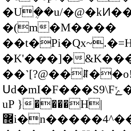
�Uܴ��u/�@�kͶ��Ɛכm���C
�(m�M����
��t�Pi�Qx~.�=H
�K'���]�&K���
��˺[?@��ꁲ��o!�n�
Սd�mI�F���S9\Fݺ���i�N;d��~�:��o�4�C:8�����m�7��`YU�����5�o���Cw����th�~ѝ����X��S����Y���C�]4���!7@�&�yC�Nݬ�4�Qߺ�S?
uP }����H|
޼i�n�����4^��@i�D;��@n��ݭ!