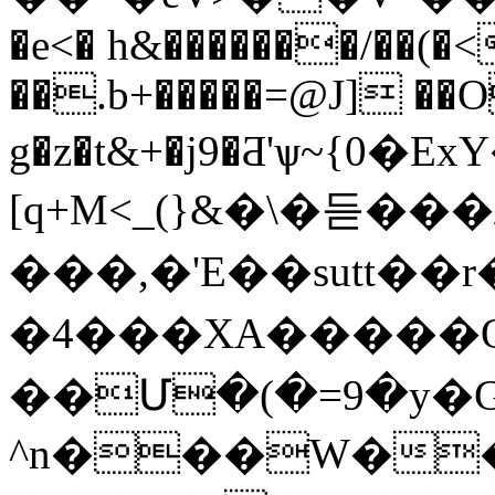
�e<� h&�������/��(�<
��.b+�����=@J] ��
g�z�t&+�j9�Ƌ'ѱ~{0�Ex
[q+M<_(}&�\�듣���
���,�'E��sutt��
�4���XA����
��Մ�(�=9�y�G'
^n�
��W��