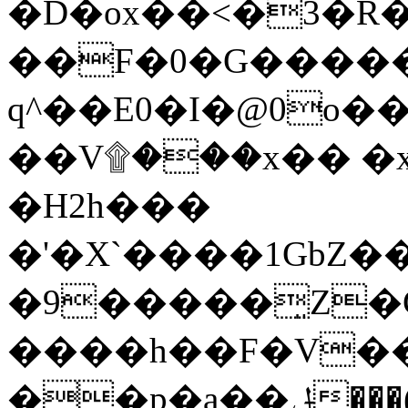
�D�ox��<�3�
��F�0�G�����
q^��E0�I�@0o�
��V۩���x�� �x
�H2h���
�'�X`����1GbZ
�9�����͈Z�Cݔ�k6$�@Ս���;�o���T�e
����h��F�V�
��p�a��ݪ���(#m���T]X5��Q��~Ǫt�иF�1��S�WsbZd�a�wg