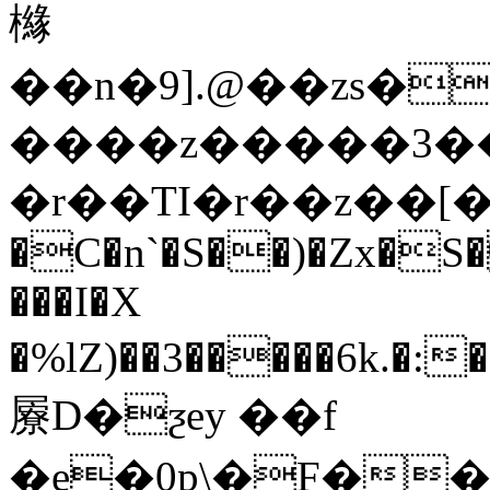
櫞
��n�9].@��zs�
����z�����3���&�
�r��TI�r��z��[��5�/K1
�C�n`�S��)�Zx�S�
���I�X
�%lZ)��3�����6k.�:
屪D�ƺey ��f
�e�0p\�F�