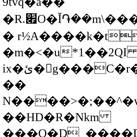
9tvq�a��
�R.׏O�Ǐ֏��m\��������"�A�Pu3�R�V�DY]�~�����`����Q`H��/
� r½A����k�t
�m�<�u*1��2QI
ix�ئ�g���C�r�p f�+F���!s��U=$��
��
N����>�;��^�
��HD�R�Nkm
���Q�D_����D�