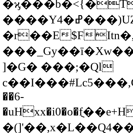
�ϗ���b�<{�T
����Y4�ߝ��
�r��E$FItn�,
���_Gy��ī�Xw��
]�G� ���;�Ql
c��I���#Lc5���
��6-
�uHxx�i0�o�݈f��e
�(]'��,x�L��