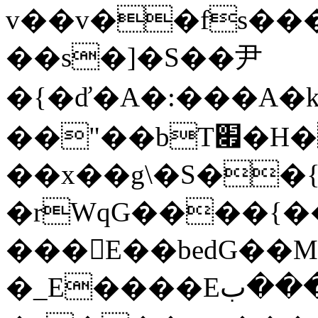
v��v��fs����>ۯ�g�>�l>������ޙ��s�^J��S0���`��������{��n���ރ�w�*��׵ �8<�{{����u�=�t
��s�]�S��尹
�{�ď�A�:���A�
��"��bT׏�H�W�?�Q^��?
��x��g\�S��
�rWqG����{��
���E��bedG��M|p���N⃓x�*���
�_E����Eڨ������ب��zoo3�<�Oo7�>xy^�5�|