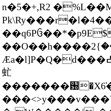
n�5�+,R2 �%L��
Pk\Ry���r�l�4�
��q6Pᦑ��*�p9Е$����zd�Ǌ^��,��ڈa�
��O��h����ޥ~��}2��n���ʴ�kEa9=�}|
Ӕa�l]P�Q�d���߄H�ߓ����o��i��U��q>x�6���'"�
虻
�������԰�X6̕�
���<>y���v���Y