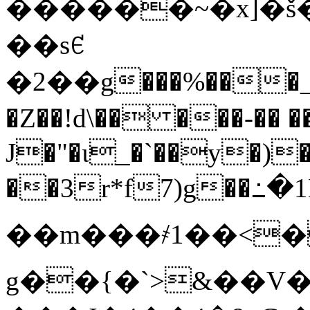
������~�x]�š�
��sꑿ
�2��g���%���_�p
�Z��!d\�� ���-��
J�"�ι_�`��y�)
��3r*f7)g��
��m���҂1��<
g��{�`>&��V�