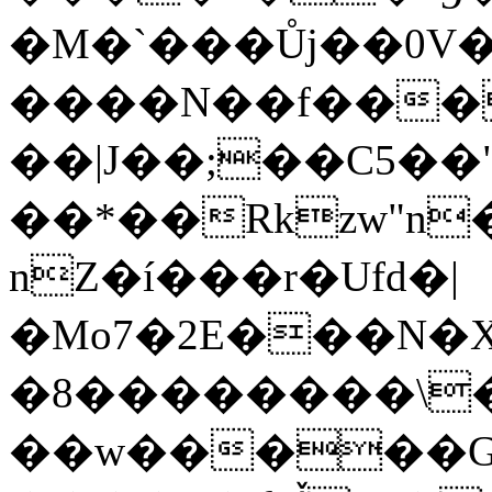
�M�`���Ůj��0V�
����N��f���
��|J��;��C5��"��[٬W�M
��*��Rkzw"n
nZ�í���r�Ufd�|
�Mo7�2E���N�X}
�8��������\�
��w�����