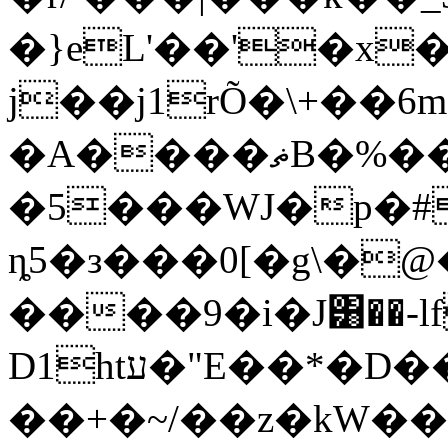
�}eL'��
'�x
j��j1rÕ�\+��6m�cڝM
�A����ޡB�%�����;U���@/.�K�ⵔ^��wy��L'L�Gʄ��9s
�5���WJ�p�#
ȵ5�з���0[�g\�
����9�i�J͸��-lf
D1htע�"E��*�D��%^������+��^Qm�
��+�~/��z�kW