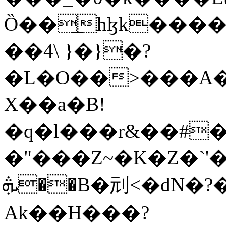
Ȍ��͟hɮk����
��4\ }�}�?
�L�O��>���A�
X��a�B!
�q�l���r&��#�
�"���Z~�K�Z�`'
ܞ��B�刓<�dN�?�ҿȲ����)
Ak��H���?