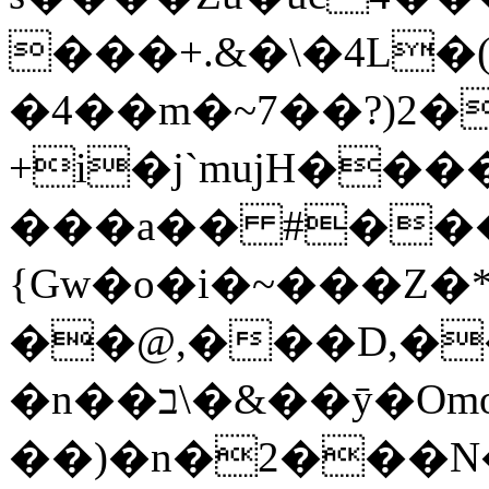
���+.&�\�4L�(
�4��
m�~7��?)2�
+i�j`mujH����
���a�� #���HY��j��s�܎
{Gw�o�i�~���Z
�
�@,���D,�
�n��ב\�&��ȳ�Omo)w��vɾʆ��;�y7�����=d�
��)�n�2���N�ݾ��e�M�����R]KfݔԮ%�n<��eԍ��(�v���J�k�w