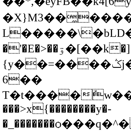
��*,�eyFB��k4[6
�X}M3��̼����
L�����\�bLD
�'�E�>��ۊ�[��k�]
{y��=����ݣj���)����v#o�A
6��
T�t����ܽw��ݻwoU��ol��^��է����_{կ`����[�σ����]�W����U>r
���>x{��������y�-
�_�������ѻ���q�^��܃7���=xs��͕�f�������m�W�Y����̃����ϓ�ڃ�v�*���