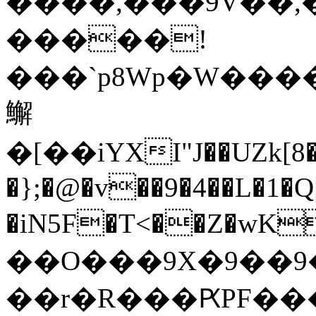
����,���9V��,
�����!
���`p8Wp�W���
䲒
�[��iYXI"J��UZk[
�};�@�v��9�4��L�1�Q
�iN5F�T<��Z�wKvh����r�w��ל
��O���9X�9��9�
��r�R���ԖPF���