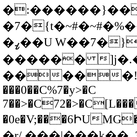
�:������}�
�7�{t�~#�~#�%
�ߨ��U W��7�}
������ ]j�.����xK�ݩ
�����!�k
���0��C%7�y>�C
7��>�C72�>�C[L�
�0e�V;���6ԻUMG
�r/ ���|���k��_3