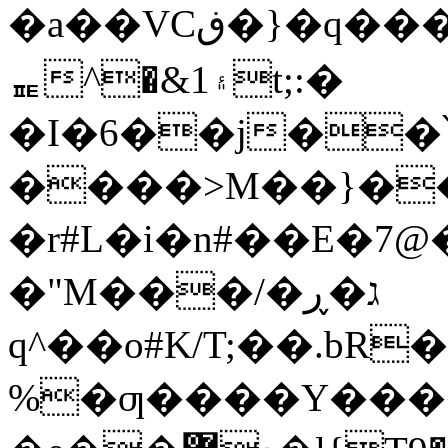
�a��VCڧ�}�q����x����U�
ퟻ^�&۽1t;:�
�I�6��j��՝�[
����>M��}��
�r#L�i�n#��E�7@��
�"M���/�ג�ڕ
q^��o#K/T;��.b
%�ƣ����Y����