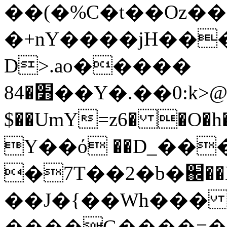
��(�%C�t��Oz�
�+nY����jH��
D>.ao�����
׻�84��Y�.��0:k>@���������$\��{�E��u��xp+h�"x/<U'��gӠ�O�3��*���Ɓ��F�
$��UmY=z6� �O�h��(*l��6d�
Y��ό ��D_��
�7T��2�b�֌��
��J�{��Wh��
����G����=�