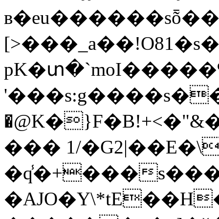
в�eu������sȭ���
[>���_a��!O81�
pK�տ�`moI�����
'���s:g����s�
�@K�}F�B!+<�"&
��� 1/�G2|��E�\
�q̾�+���s��
�AJO�Y\*tE��