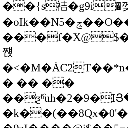
��{s祮�g9i�
�oIk��N5�ݘ��O��p�#�=Uz���MS�F���ʐ�$��\J/
���f�X@$�ŷ
쨵
�<�M�ȦC2T��*n
� �� ��
��ƺܳʱuh�2�9�IՅ
�k��(��8Qx�0'