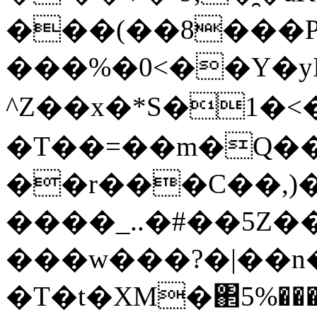
���(��8���
���%�0<��Y�y
^Z��x�*S�1�<
�T��=��m�Q��D
��r���C��,)��M5ޑ�*\̣���=R���cT��S����C\�!.t�*w\���
����_..�#��5Z��_
���w���?�|��
�T�t�XM�΂5%��