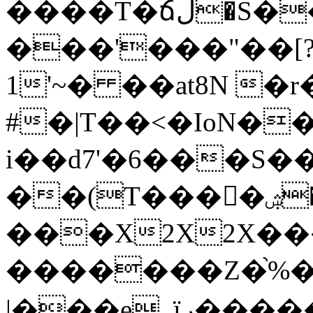
����T�ճ
���'���"��[
1'~� ��at8N �
#�|T��<�IoN�
i��d7'�6���S���
��(T����ٔۺ�u3X��^]k�-
���X2X2X��
�������Z�֙%���|WTf&~�i������6���+�{ݟ�vc
|���e_ïر�����-