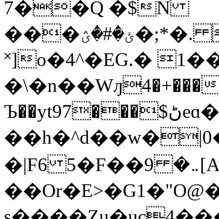
7��Q �$N
���ئ�#�ؽ�;*�. ��LLÀ1�J�0�i6 �#
˟]o�4^�EG.� 1
�\�n��Wԓ4�+���
Ъ��yt97���$ڻeɑ�l��D�y�2�o��au�u�@�1��\���8�GF>
��h�^d��w�|0�
�|F6 5�F��܅� 9[AvD���}
��Or�E>�G1�"O@
s����Zu�uc4��