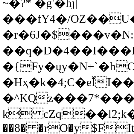
~�?* �g'�hj|
���fY4�/OZ��U
�r�6J�$���v�N
��q�D�4��I���
�{Fy�ųy�N+`�h
�Hҳ�k�4;C�eǏI�
�^KQz���7*��
k cZq��l2;k��
��8� �rO�y$FItb