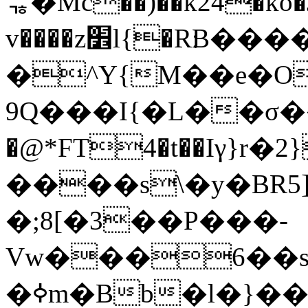
ᇾ�Mc��)��k24�ko�
v����z׾l{�R׃B�����zV��5F���^1��ʿ^ &��it��!
�^Y{M��e�O
9Q���I{�L��σ��
�@*FT4�t��Iγ}r�2
����s\�y�BR5
�;8[�3��P���-
Vw���6��s
�ߦm�Bb�l�}��1H��c[ N'BT��!