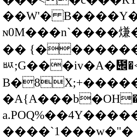
��W'� B����Y�
ɴ0M���n`����熑�
�� {�������
ᄦ;G���iv�A�᱌�
B�8X;+����
�A{A���b�OН�
a.POQ%��4Y���
����`1���w�"�