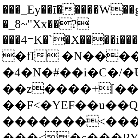
���_Ey��ī�����W��
�_8~"Xx��?
���4=K�`�X����i�
�fI �N����
�4�N�#��i�C�/
��z����+[��
��F<�YEF��u��Q
�������<���'M
���<�c���RY