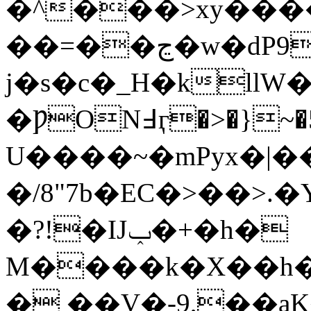
�^���>xy��
��=��ڃ�w�dP90Jҋ({85X4zp��G��
j�s�c�_H�kllW
�ǷON߃ӷ�>�}~�5�|�~�g�<����sl
U����~�mPyx�|�
�/8"7b�EC�>��>
�?!�IJݕ�+�h�
M����k�X��h�
� ��V�-9,�̯�