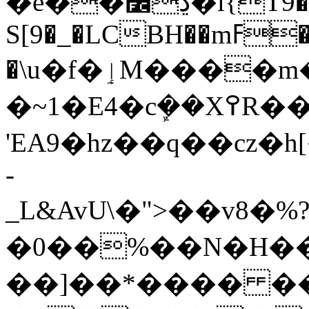
�e��ڍ߼�l{T9��`�?
S[9�_�LCBH��mߓ��
�\u�f�ٳM����m��WZ5]"��C��npT��`#D��e
�~1�E4�cܾ��X߉R���)nǲ:!A�EC2��c�c8��cV{6=�4��A
'EA9�hz��q��cz�
-
_L&AvU\�">��v8�
�0��%��N�H��b
��]��*���� �