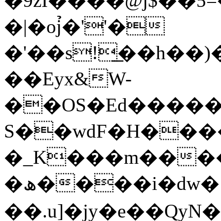
�9zI����@j$��5
�|�oj̉�''�
�'��s!͟��h�
��Eyx&W-
��OS�Ed�����
S��wdF�H���
�_K���m���
�ھ����i�dw�}֧��o�엟
��.u]�jy�e��QyN