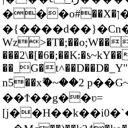
���o#��X�ן�|W���g1�%�~�i�w�V��<�;���J���"�'��N���N��SL�Fr��'��d�����!
�{����d��}�Cn�ƾ
Wz>�T�;��o;W��
���2\�[�6�;��K:�ƾ~kY�
��_G�t˄��D��D�_Y"�
n5��xޫ�~��2 p��
��Ϯ��g��ʋ=
[j��H��k��i0�`