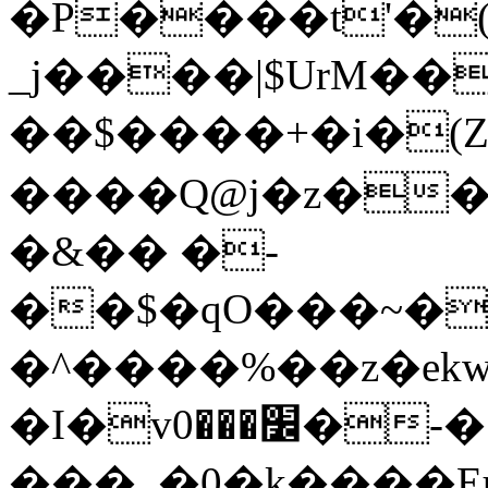
�P����t'�(
_j����|$UrM��
��$����+�i�(Z
����Q@j�z��
�&�� �-
��$�qO���~�
�^����%��z�ek
�I�v׼���0�-�|�^9}
���_�0�k����Eu