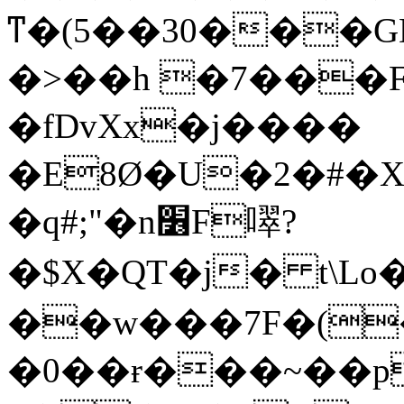
ͳ�(5��30���G
�>��h �7���F
�fDvXx�j����
�E8Ø�U�2�#�
�q#;"�n׶F噿?
�$X�QT�j� t\L
��w���7F�(
�0��ɍ���~��p