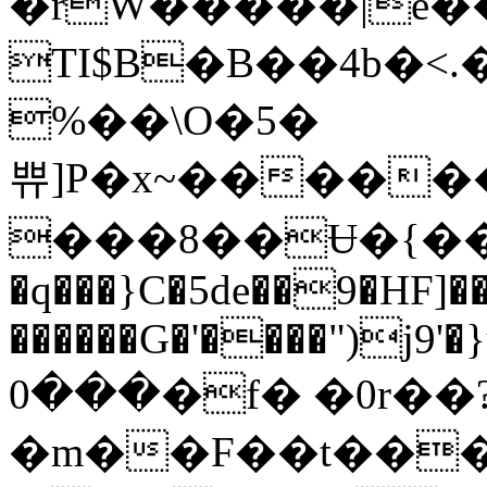
�rW�����|e��{���r�
TI$B�B��4b�<
%��\O�5�
쀼]P�x~�����
���8��Ʉ�{���
�q���}C�5de��9�HF]�
������G�'����")j9'
���0�f� �0r��?
�m��F��t���U