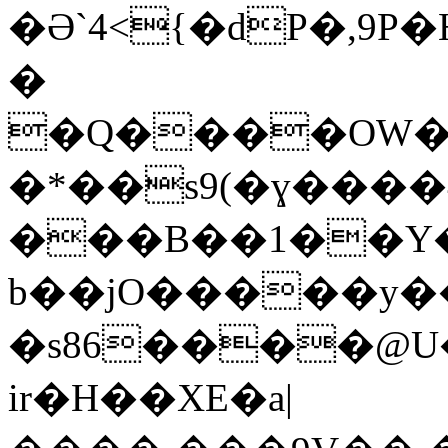
�Ə`4<{�dP�,9
�
�Q����OW�
���B��1��Y�
b��jO�����y��
�s86����@U
ir�H��XE�a|