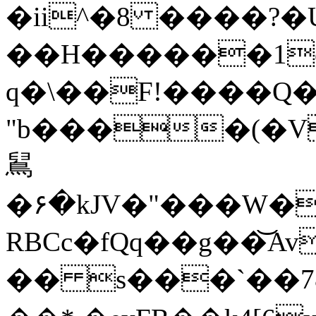
�ii^�8 ����?�
��H������1é��\�ܫR�L�K5�ZCe[���~1�@���o�H�%��g
q�\��F!����Q�
"b����(�V
䳔
�۶�kJV�"���W�
RBCc�fQq��g��͝Av
�� s���`��7