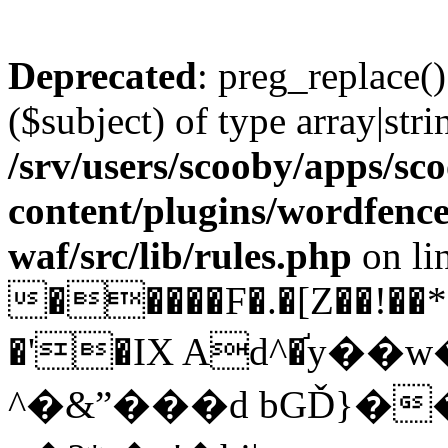
Deprecated
: preg_replace()
($subject) of type array|stri
/srv/users/scooby/apps/sco
content/plugins/wordfenc
waf/src/lib/rules.php
on li
�����F�.�[Z��!��*
�'�IX Ad^�֬y�
^�&ˮ���d bGĎ}�