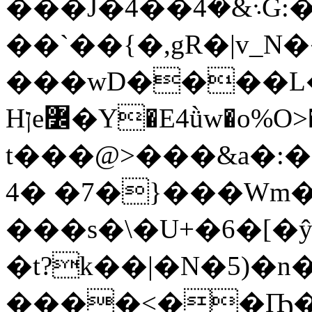
���J�4��܈&�4G:��VL�u>/
��`��{�,gR�|v_N
���wD����
Hןe߼�Y�E4ǜw�o%O>�A��$��[��8B�֭���r����6�y�&��m��-
t���@>���&a�:
4� �7�}���Wm�
���s�\�U+�6�[�
�t?k��|�N�5)�n
����<��Ҧ�