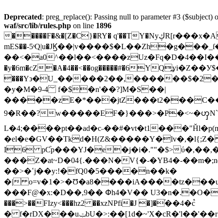
Deprecated
: preg_replace(): Passing null to parameter #3 ($subject) o
waf/src/lib/rules.php
on line
1896
�����F�&�[Z�C}�RY� q'��TY�NyڮR[r���x�ALB �b��ǘ�7�5�Q�If{@�/y�/mٙI"vD����x��/����?_}���I���S�QI0=?
mES��-5ˢQ|u�JϏ��|v����$�L��Zh�g���_
��<�a0^��l��<����zUz�Fq�D�4��I��q�^�
�y�6m�cZ�A�4��<��og�����#�6YQ߽yi�Z��У$
���Y϶�U_�����2��,������$�2�
�y�M�9-4؅ f�$�n'��?]M�S��|
�����zE�*���jtZ���t2���C��
9�R��?w�����EF�}���>�P�<~�ၯN`
L�4;����pt��ad�c˶��#�vt�t1���"Ȟl�
�el�e�GV��Tkd�H(Z&�����Y�lv�,�l{;Z� � zݝ �}�����lHUX��4\��6�ɿMs�z�*Y����tl���,>�P
I6 pƇp���YJ�e�j�i�.""�$>ύ�,
���Z�at~D�04{.���N�V{�-�YB4�-��m
��>�ߵj��y:!�fQ0�5����n��k�
�| o=v�1�>�Ʊ�a8����iA����tz���uGڅ�a���i0JXI�4�&Arl������Ƌ��؅4�!f���L�e��c+�H%����m���z2��z�R�<�C��
���F@�x:�D��,9�� Փh4�V�� U3�n�.�
O�
���>��FIzy<���hz2 ��xzNPfi�J �]�֝��4�c֩
� f�rDX���uݓbU�>:��[1d�~'X�cR�'l��'��r�=W�Sҥ�L��(L3����y:c02�#������2��#�&�/�Q=a�Ֆ�m�762�