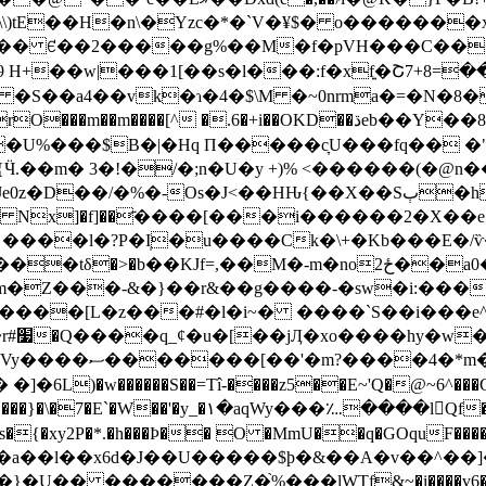
\)tE��H�n\�Yzc�*�`V�¥$� o�������
�� ꑿ��2�����g%��M�f�pVH���C���uK
9 H+�
�w|���1[��s�l���:f�xf͍�Շ7+8=�
�S��a4��vk�ɿ�4�$\M �~0nrma�=�N�8�
%���$B�|�Hq П�����c̞U���fq�� �"
��m� 3�!�/�;n�U�y +)% <������(�@n
/�%�-Os�J<��HԊ{��X��Sٻ�h�Z�Y�mrk�O�
1R���X$: Nx]�f]��҃����[���i������2�X��e
����l�?P�I̩�u����Ck�\+�Kb���E�/ѷ�
�Z���-&�}��r&��g����-�sw�i:���
N����[L�z���#�l�i~� ����`S��i���e
��M
�*m������)?
'�y_�١�aqWy���؊����lQf�
}�U�� �������Z�֙%���lWTf&~�i����ɣ6