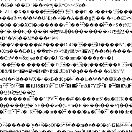
6� /��H��j�K*O>>^Nc�-
�=Z�X�K����C1,��i2,�n��+�`���
Ȣ�0� �b�XC]�o�����v�������>S�(%
S�^�:��E}� ���b�N때�b�������xG']�
��V�����@P����DnC���U����Nˉ.,�
r�mm�[���g�<�}
���� �����T{|�s�)�]�����R.u�╞
j��eM�d��WX�4�xB�;Kg���l1�W�"�虊K�@��
��r6��
�����u��""PV�n
�@�ҟ���mS]�g�HJK��
�i�dz�}���o�엟��4u]�jy�e��QyN�> ��A3�s�o
~
{D�
����`y��oQ[�i��m�v��í�c^42]&
+<�"&�e��J�4_���(���-���1��G�|