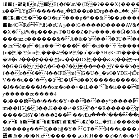
1���{~���j�nڊ��E{�f�\m/�{B�?���Х{����B�=��� s+-o������� �[`n�V̑�}�y�G�z��U�ALB��i���n8��Yt�A S�
z��1YgZ�����aլ.�kR��z�hDrg��֫�؎��;,,y)�|
��C�a��ҼS���O�m���p�*��&.��u����ߩ7�8W�)�ˎ�y4�HJ��O�ۥ�(���B ��>�N\��:�IA�d;�ӧ$�));��Hȋl��� 
���n4QRd*.�ڎ�eUAݶ��)G����iO����AV&�4�����Ԑ�7.IuMΓt�@`�b4ِA>#���F�~dѱ�N��r
�X�gk%�p���qwT�Q��Z�Fw���,��Ӹ�Nk
���mz.c������&� Ⱥ�&�`s���3U��
�tér/Z�p�jm��7�����αt��e���
{o��`mm���4�h9�p`�\r�AHgK<0'l�������>����՘����ۺvzG�g��~��Y}oW�a�&��2�
�\#�qק���2���uw���DX���&X(��i~e�4J�F��$�́`q��'�M��
9�G�G�r�;',�G��7���=��Y���b�Y`��e�>���tW
{��c�6�^l��IFEm{G�U�_�wI�YDKކիĎrr���mq3�`>��V�#ed�l �]��k�6 &qrm�?
V���u��`�y�ūD�Ud��X����z����k`
�J��8m���J��xm�o��>�aL��" h�ia���E
y�����ee����4
�i���΃h�\���:�Y<��l���y*|;����
rm��H5{͇�I��,K���\<�SR"�*�R�����
����Gi6Y�[���2����vEս
���{�����
�h�=����]���F���T�F�P�o�Zۧj�G؂�5Tn]���&�)�ic^�e��5j_T�%G�+⼪��F�^�v�_Ĥ�u�� N�9f��It��Nqm묞
M�
���g��Kֱ��ŉĝ�Y� GT�M��u���,�
΍��t&�u�|�Nn;9���,�� ޖcxKtH�� �g)�A�o�/`P���,�u�x�w�~�j[V�����] �yf����<�>m �Q���}�f�"^�a�tg��<�֖�����