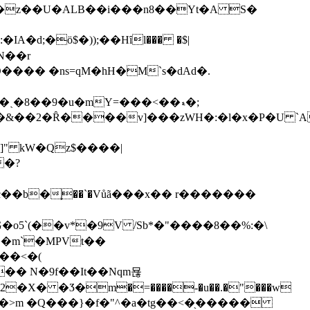
�8��9�u�mY=���<��ޑ�;
��b�֛��`�Vůã���x�� r�������
�o5`(��v*�9V /Sb*�"����8��%:�\
��m`�MPVt��
��<�(
X� �Ӡ�m�=����-�u��.�"���w