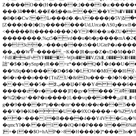
Z����O��(H�����;]���1�a:������#�
���3ۨ4���L��Ɇ�$͢��mޚ����Y%�V���`�_]E�|�]X~Ms�Q�%[vR���ME�K3W���+��T؂�`}����ԭ��@�[o|�Q��?L���/O�
�8�6�Cw?�'űޛ���d�.�sA����j�5V|ձ���Vg_C���q^�s�=��ٜO���1�,��*
[Z���(��]�[1y�������Ud,Urca�ASܯ0�xwB�P�{[[�g�ñޭ��F݈�F�y!
<�����B(����4���2�Yᜦ�H��:u�ZU��
��������,%ςz5�ؑvd��u�b�p����mA�
��:3c�,>���q���sS��UGteP�ǝ��
��ݷ��W߾~����_~K��]R�ӊe�Z�vD�M��Բ_�;p&0�9��Y>W��p�pI�@`E��DD��uť Yt�6�#EN�`N�Ua��0e�Ya
^FdE�siFvYF����~W̡0o����V,f2k�_0���K�H��
詘"�$�3�ySnp�yR��=z*��f�Q�Ť�d��U��h�d��#
��%9q��b����D�$�?�LOW�M0��H/ӳ۾k)��۽nhm��͞c��^�h��oXmײ����v�s�T`���q5�ݣ�ݶ����K�}
�6�v���o���{TnZU�&6Du���~�J�N�]
���v��ݠ߶~�5��Џ�F��Y4 ���6��1T�&HS�Y�v��cw!���n��X]jJ��4����C=�z��m��d��=��۷i�=�}
�����z�v�a���]F[�gv�'���`4ܶߧ����P=� |�˴PfR�4���B����/
�%Զ]�sz^��P�n����}L��vq��ݵ���4@�_�+L�*;��1X���Ϳ
g��9��
��#*p��e�m״���z��e���5���i@�"�#��@���t�~`�m�_2eZ��,M�"R�����z=���A�]ϣY��(���%,;��GC3�mN���X�vߧ�
��V�9�K8��U��9XO����+�%ZA
��>���1�B
����4��Y4V�Gҧ�%�
�ԛmcYI��/ ��1 ��èQ�#�P��� b��6%
]+�{��$O+hAP�>8�H���]�]*���bs�י$#&���C�C�B�@6bz1 ��B,�]�,P�畸