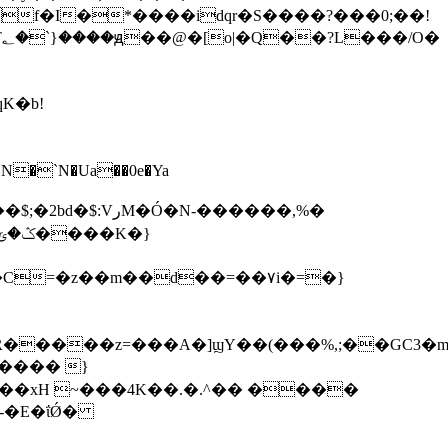
f�I�*����idqr�S����?���0;��!
K�b!
�N-������,%�
���� }
�0��xH ~���4K��.�.^�� ����
�-�E�ΐǾ�