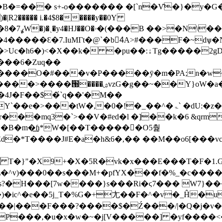
R2����� i.�4$8�����y��0Y
�$|
�>U
c�h6�)<�X��k� �pu��:ۀTg�����2gD���� �ns=qM�hH�M`s�dAd�.
���6�Zuq��
����O�#���v�P�����ȳ�m�PA;n�w�ˎ
Ȓ����v]���zWH�:�l�x�P�U `AnQFu]�
�,�0�!�_��^�ۃ` �dU:�z�]" kW�Qz$����|
�B�m�͢ɦ*W�[��T�����󶷥�O5춽
d�*T����J#E�a�h&6�,�� ��M��o6[���vc
Ì T�}"�X9+�X�5R�vk�x���E���T�F�1.G
q\�^v)���0��s���M+�pfYX���f�%_�c���
s?�H��
�[7w����}s���Ri�ϛ7��� W7}��
�|���F���?����$�Ź���/|�Q�j�v�2�