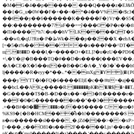
�M�G�4��p����� ���Q����z�EJ&Ỡ�I
��{�G_u�0W��F�+��<�*�4��V%.�҂$c3
��6��y��6������K�����F�}Vץ�.�S5���a?v�'�W�U^E(���A�㛦 �g낊�� �>1�6D@����Ͱm~���EM|
��:��������7?aF��==ŷ���O �P�e�\�
�Пi����*h7/.�u��hV˝LK����QT�
-��w0,�qU?Rn�·P�ظWk�-��p��2��X �ebA�D"�W(��M#���+
[=�5�z%�� \�� ��x���P��^DT�
щ .�8��D ���I܄�=����O+�EL]?�u�zU��PD6�Xm���E�Lչ,��mn%�y0�/ל��WƸ��(�|-�����]�u�����¨�Z�t��^h
+\,�Y�@�B���TQ�#��D�s����[���EV��,�CnW�w֗&ojܤu�tP�y�J [G
�A�CE�X�5��n[]��B��G�A�_Y�3�`���hC
lj����\�R�eyy�*��ے*��mXg�Y[(�l{PO�&\'�������v��tk�ڬDbT'�q�����|�xU9n"V|
���y`YTT�l�FQ�6����EI)E�c��/#tr=�a
��bcL��AKح����R:]������pK�b'�J�$[�˄��T,qN��.���,H&��3}DU����m8.�7YE�_����7g��!3��5�YF2�z6N�i�i[m��ږg���e����t�m�wn?
�G�����T$�B-�D��x��<�3�R�����e
��F�0�G�������n��°��3������
.+��B#�8�׉{���o�|J��$���� C/�m�f�j�����`SE���w�)U=m�Fl�k��/���+'[�����L8�Z��P��h��*�?-
%KS9�{�B�HCM���͌h�h!��������S �H/�_K�o�m�����/�ھ���
в�eu������sĭ����_�.jZd�|]��>�<�xP>
[>���_c��O81�s��r2F�����ǈn^��n�
pK�տ�`moI�����%�z]���� '���s:�����3��@ "��`c��Lޣ��Dxɑ(e�,��҂l�@K�}F�B!