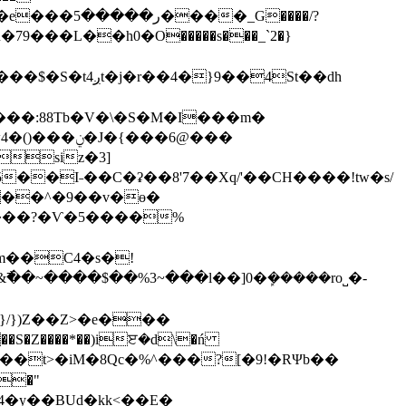
��:88Tb�V�\�S�M�I���m�
~����$��%3~���l��]0�ܾ�����ro˽�-
AI��t>�iM�8Qc�%
^���?[�9!�RΨb��