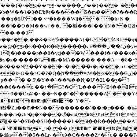
���L��һ0�O�����s���_`2�}
��� ��3
ο��^��,��&�ϕ>r����A{�L�ARk�ԓ�
��8'7��Xq/'��CH����!tw�s/
E4��Hm��C4�s�!
~9��Ox@�~��~N��"������A���Y&߯��
��j��9r|����׉�"Y�-
ٰRD�S��S�Z����*��)iੲ�d\�ń
�D��m��鹮[��^�$Ɓ��SH�����L�6l��R��|���