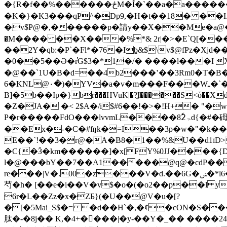
�{R�f��%������ځM�Ǐ�`��a�a�������� i�0����X�]�Z��rf���C\b�0�䓈E�]B���c�nW1���^AE��}
�K�}�K3���qP^�Dp9,�H�t��18� ��
�M���� ��X���%*& 2r|�>�E`Q[���
��2Y�qb:�P`�Fl*�76�Ib̠&$\v$@fPz�
�0��5��Ə�݃ɍG$3�*1�/� ����l���I X�J
�@��`1U�B�d=��4b2���ʽ��3Rm0�T�B��
6�KNL
B]�5b��Iр�}br���HVuK|�?̼I������S<ȱ��
�Z�JA� �< 2$A�/i$#6��!�>�!H+� "
P�r�����FdO���lvvmL����ۃ82ٗd{�#�砪�cs�`���I̐��J����-�����}Yܠͺ�ĺkq��*�A� �ud�߃x1Y�E=�,���>F���
��Ex�-�C�#ʩk�=I��3p�w�"�k��s
E��`!��3�r@�A�B8�1��%&U��d1īD
�C{�Ӟ�km������]�x[FY%0JJ����{
l�@���bY��7��A1�����@q@�cdP��
re�
芍�h� [��e�i��V�v$�o�(�o2��p��l yp`�H��3�*W
6r�L��Zz�x�ZБ}(�U��@V�u�[?
�
[�5Mai_S$�= �d��H`�,�¢�cON�S�
肽�-�8j�� K,�4+����|�у-��Y�_�� �