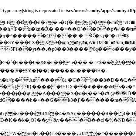
f type array|string is deprecated in
/srv/users/scooby/apps/scooby-tff
ſ��hP�te�kn�Ȓ� ��<��O[��Q'�p�^��tҡ
�����Qf�l�� �=Ɠ�<ډ�˙�kt�$
��SY���hX�XӪ�@h��y;��;W�iǲt3�'`��$:m]���,�
5F{��yt��,�p0��0����@0q��o���y��'
>�`�I���0�&8�c��^u���:�T<$����
���;#�Y�]��}�����a����iH�-
p(m�a<'p�An ���y0ǟ �C� '4��8�D��L�
Y܍`��G�>��
��,����j��gQ�A����X�o�(��^�ժ6@�/�!
�;ndG����h�<��G�k8�j]������m�
Z�p?
D�K��k�jO?��у&v���3��c!�%�ND��'a