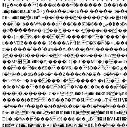
�{ݟ�vc���{���ed���������_B��}�����{�s�g��#~�����_Z��}��� |���e���ر�����5����_G����/?
I��p���b�OL�*Ӝ~ y��J/��D�{E��:�����_t���b�W��}�8�E'kߧe�����$�m��r�7���R�79
��~m�����IG��ׯ-+��ê���������["�o�쿰D���q�$Û'\I��|<~�k���Wlj�o̘��h>N �|
���j.b��W%���e��I��6]I�6��ڝ�]i�oBv��]��O�M��w{��,!�槭���`��[ùN�?�Q2l���$�S�t4ږt�j�r��4�}9��4St��dh
�7߮�����lW�< ����A�>���n|�� �
��x}+j�Sy�b:���L����P�F�"���"�
u��VDB�����_?ȇ���A|HňjF�N��<ۃ����@�o�E���R�k�����ڻ4��/_���ڢ�yw4�()���ݧ�J�{���6@���
#l�T����ٴ��`�u%��#1�V��j�;������64}[j�)����r��8�vcj���W���f�+���x�siz�3]
{���G���i�G�\7>4���Se���L97?���ۭv�z� ����ە7���v�MA����� ���A++�8�~5��I˗��C�ʡ
��M5׎ �`��R�#}����hɊ'� JJ��MT�}��am7�3���N��Y���=�-���r�p���;o C���^�9��v�ө�
��\���o�6Z���V6ؾ��$Q�-g!�Gې��k~O��>O�?�Q�ի���=:W�x���Gݶ]���?�Ѵ�5����%
[�w�1�dG�6�o�װ��Z���o�?�Ѫ�+d��> �p��~� �.5\�Y��}��%��ǋ�U'�2L��ӡ�ۘ ?
�C>75&~·r�fh�����2�9z����3:�r{�u���6���ȭ,��١�[G?�C[L���
�0e�W;���6��UMG�W��1�Oq���g�
���{�,�����"И�H9*;��8�r+j��6��R�!N �²Ip�R���T�
�����j�EP$�9)��7�F"�$L9hv�نT<:H�Ɣ��Ջ�Zu��ަ8\��N��y������^��:�c���_�u#}/})Z��Z>�e���
-�����]g��Μ�&̚X�x�^��Ί��\���0y��/5�zb!�]�Z���ڰ�m4�֎ �y0
�SeI)lG�>P�)��Ue���D����T�]��)����
D1�it�%v�f���&t9}��ɸ �i�ݜB ��1��tV�-����w� N�0����c%�V_ӵ� ��˳u�z��u#J�����I�Q�g]��"
��(�Y���3��)�y�\+���l�9QWd�[��ڸj���j���d&w� �5��Lɍ- �u9�C����Z^� u�.���F4�y��BUd�kk<��E�