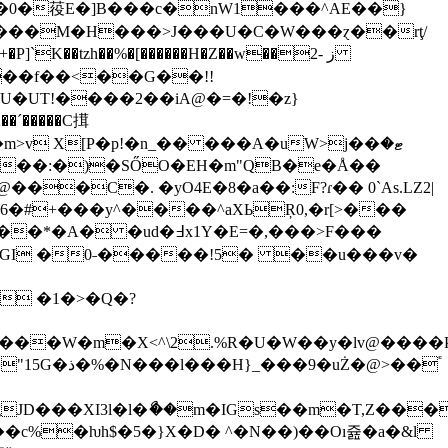
CZ���M�H���>J���U�C�W���ɀ��rţ/
������H�Z��w��2- ز
�x�)�ձc�HI�W�-+�P]`K��tzh��%�[
��f��<��G��!!
�,U�UT!����2��iA@�=�!�z}
�����C搑
>v X[P�p!�n_�� ���A�uW>j��ޓ�
����:�)�SŐO�EH�m"QB�e�Å��
5�V@���C�. �yO4E�8�a��:F?ɾ�� 0`As.LZ2|
 6�#+���y^����^aXЬŖ0,�r[>���
4dGI �0˗�����!5� ��u���v�
 �1�>�Q�?
[a0�n�~.�U�� �>���W�m�X<^\2.%R�U�W��y�lv@��
Ż�@>��֕
gJD���XI3l�l�ޯ��m�IGs��m�T,Z��
���c%�ƕh$�5�}X�D� ^�N��)��Oı쥺�a�&l