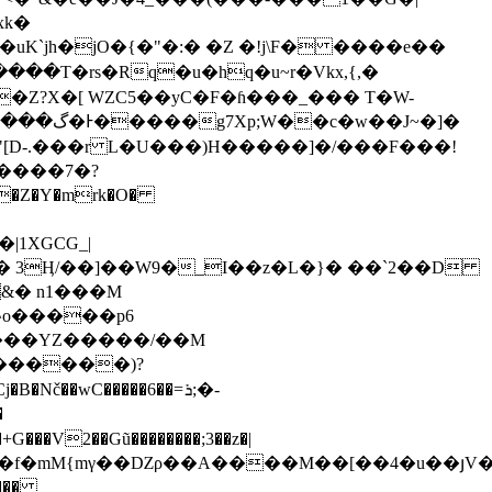
xk�
`jh�jO�{�"�:� �Z �!j\F� ����e��
����T�rs�Rq�u�hq�u~r�Vkx,{,�
�Z?X�[ WZC5��yC�F�ɦ���_��� T�W-
[D-.���r L�U���)H�����]�/���F���!
�����7�?
|1XGCG_|
&� n1���M
^o�����p6
���