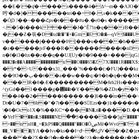
��E�\�q̾�+���s����4�Δ^~m� �AJO�\
呺'�d�]������tei��=f�.,s�k��� 
�ÓֳD !��~���Հps�t���#u�.�e0�s �����
<.�5�i���k���J�"Ě7!n�q��rB�� 
�j��Z�둒�D�xd�f�"�+�Gm�EO�t�ސqV$���UrO���m��m����[^ �.6�+i��OKD��ڌeb��Y��گ���8�Ͱ�����g7Xp;W��c�w��J~�]�
v������j�����0\[���u����h���U
�z�����jvF���R������f���t�nD{Ӵ.
n�f�i3�hx��z��q��UJ[Uy�0�9���+���jqGJe0z�D��
���2�e��A�����������u'��O���65�Z7XI���
�r*�>U���x31_���`%����(:�FU]���kz 
��9O��ٻ��t��a��w���q:�9�b�q�r��M���tδ�>�b��KJf=,��M�-m�no2ځ��a0� 3Ӊ/��]��W9�_I��z�L�}� ��`2��D
���lR�8�Ӕ���������M�8ɍh2Hs���m
^(yGd��1����g�΋��t�Y���%�ZDs�y�
��4��2����l����.��]6���ͭm���~r#׷�Q����q_ȼ�u�[��jӅ�xo����hy�w���ҮZ�����/
Dt�U�7�6b�"�7t����S󵉱Ezs��}ʫ����s�Vy����ސ�������[��'�m?����4
\�6�Oco1X�%��KC܋���ɽ�N�,n�܃����D.�� �]�6L)�w������S��=Tî-����z5��E~'Q�@~6^���Cj�B�Nč��wC�����6��=ܪ;�-
�YeF���n�,S�����NԷ��S����᮹��ٟ5g����"���}�\�7�E`�W��
+��n nH�_=�]kP9��Q�����"��O�ÖڝMѐ�Wvȯ�7=�s�{�xy2P�*.�h���Þ�� O �MmU��q�GOquF����+G���V2��Gũ��������;3��z�|
��_V���jYА��Ivs�ks��I=ժ~�fڮV��\�Z�)z�a��l��x6d�J��U�����$þ�&��A�v��^��]�f�mM{mγ��Ǳρ��A����M��[��4�u��յV����!
��� ��2X��į3�u����^٪k�n�����z�l��