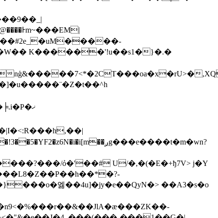
��9��_|
U��#2e_�uM�����-
�W�� K������'!u��s1�}�.�
nģ&�����7<*�2CT���oa�x�rU>�,XQ
.i�P�ޚ
|I�<:R���h,��|
���?���/ỏ�'��# U/�,�(�E�+ђ7V> j�Y
�n9<�%���r��&��JlA�ӕ���ZK��-