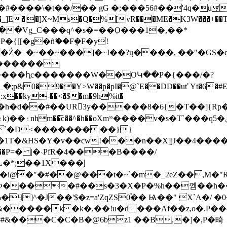
���\�t��/�� gG �;���56#��'4q�u̸
Ź�_�~��~���]�~I��?ų����, ��"�GS�q
2������
�����ԧc�������W��OԿ��P�{���/�?
|:x��ky-��<�$�m�9h%it�
��UR3y�����8�6{�T��]{Rp��$;�2bd�$:VرM�Ó
�`�D<������� |��}}
Ф����#��s�3�X�P�%h��껨��h�
Ҷ]^�J��'$�z=a'ZqZS0֕�� Ѩ��" X`A�/ 
i&�����k�k�,��!u�d ���Af��z,o�.P�