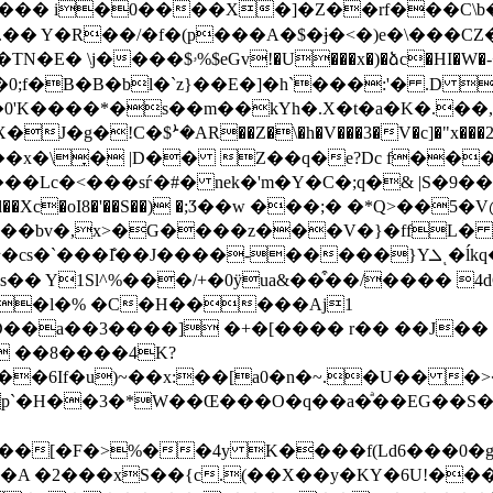
I.�� Y�R��/�f�(p���A�$�ɉ�<�)e�\���
�v$P@�,������p�請y��X��Me�a@�TN�E� \j����$ۥ%$eGv!�U��
0;f�B�B�bl�`z}��E�]�h`���:'� .D 
Xjd��0'K����*�s��m��kYh�.X�t�a�K�.�
�g�!C�$ܑ�AR��Z�\�h�V���3�V�c]�"x���2��ˊ
x�\̞� |D�� Z��q�e?Dc f���m
@۰�)�YV�a�v�m���F���Wـ�`���Lc�<���sѓ�#� nek�'m�Y�C�;
q�& |S�9
Xd��Xc�oI8�'��S��) �;Ӡ��w ���;� �*Q>��
�w��bv�,x>�G����z���V�}�ffL�
�� Y1Sl^%���/+�0ӱua&��͒��/���� 
>�l�% �C�H�����Aj1
D��a��3����] �+�[���� r�� ��J�� 
 ��8����4K?
��|V�.00�z���V�d.��6G�ݾ�*l6��6If�u)~��x:��
��Œ���O�q��a�ͣ��EG��S�"15G�ذ�%�N���l���H}_���9�u
���[�F�>%��4y K����f(Ld6���0�
���24�A �2���xS��{c.(��X��y�KY�6U!�