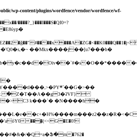
/public/wp-content/plugins/wordfence/vendor/wordfence/wf-
�E8ύyp�
EZ��2�ǧ��"#����x���A�ZG�<��K0���Q��1�j<
Q0�s,�~ ��Mkx����j��[u7���h�
b�y�c��d�Oiv��`#�s�O��*����
�
Ռ�. �Z�T��A��g3�ʡVF} 
A�>C3 k���`� �N����h�
όY0��͟�(<<G�E�0!