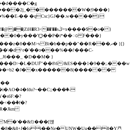
K*����2j_���������W�|9���}
iH�R3<��'��sڭ=x����$�o� }
��0�y���Y͇҇3��P�i*��ಂ F���}
z�8��M>v Bi�b��p��"��R���ދ� }[}
��\�d^r�'��ϧ���%��ѓ���C-
��D>�L�DUܶF"��8\6/&ES���1�9��;.���
����
AO�4� fdu?~��C;;���ٙ�-
�s6F:�?
<��ٞ�f�?
'M�'��&f}���[얝
G�8�&8+J�[oi��Ne�UNW�Uu��ʈ8�Y癶