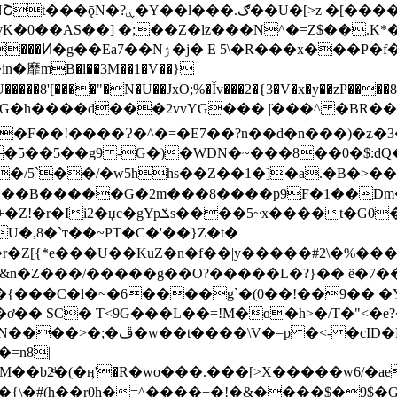
���.ګ��U�[>z �[�����d����C�g
����w_m+�rh�![FA6�!�*Y@\LrE]�g��l�����,ȂI�NՇt���ǭN�?ۑ�Y��l
K�0��AS��] �;��Z�lz���N^�=Z$��.
mB�l��3M��1�V��}
�8'[����"�N�U��JxO;%�Ǐv���2�{3�V�x�y��zP����8!�@j��|Z
G�h����d���2vvYG��� |̆���^ �BR��
F��!����Ɂ�^�=�E7��?n��d�n���)�ʑ�3���
�5��5��g9 -G�)�WDN�~���8��0�$:dQ
f���B�����G�2m���8����p9F�1��Dm�
��=b2 �J��x������8(���� � �
U�,8�`т��~PT�C�'��}Z�t�
�r�Z[{*e���U��KuZ�n�f��|y�� ���#2\�%�
\�&n�Z���/�����g��O?�����L�?}�� ë�7��i�
l�{���C�l�~�6����g`�(0��!��9�� �Y
� SC� T<9G���L��=!M�ɑ�h>�/T�"<�e?�
�b2ͩ�(�ӊ'�R�wo���.���[>X�����w6/�ae
�{\�#(h��r0h�=^����+�!�&����$�9$͖�