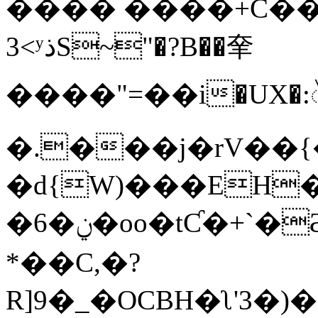
���� ����+C��
3<ʸذS~"�?B��羍
����"=��i�UX�
�.���j�rV��{
�d{W)���EH�
�6�ݧ�oo�tƇ�+`�Ƌ����΀a�΀o^��
*��C,�?
R]9�_�OCBH�ʅ'3�)