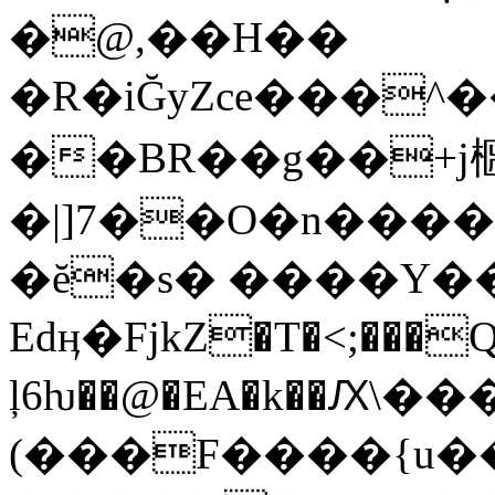
�@,��H��
�R�iĞyZce���^��Fy���q�qa��Á
��BR��g��+j
�|]7��O�n����
�ĕ�s� ����Y�
Edӊ�FjkZ�T�˂;���
ļ6ƕ��@�EA�k��Ԕ\�
(���F����{u�