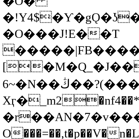
�O�
�!Y4$�Ƴ�gǪ�ʖ
�O���J!E��T
�����|FB���
[�M�Ԛ_�J��
6~�N��ڭ��?(���
Xӷ�_m2�nf4��*
�r��AN�7�v������
O���=��,t�p��V�n�Ly��2dn�