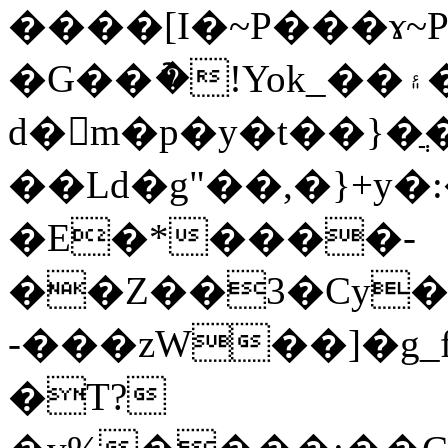
����[I�~P���ɤ~
�G��ު�!Yok_��۽���.�{���k����+���T���o;W���&�?
d�m�p�y�t��}�
��Ld�g"��,�}+y�
�E�*����-
��Z��3�Cy�4
-���zW��]�g_
�T?