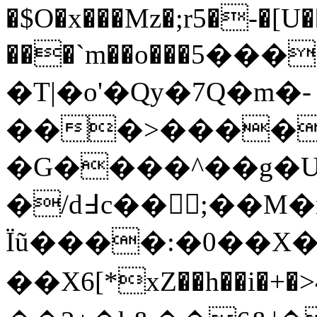
�$O�x���Mz�;r5�-�[
���`m��o���ד����5w�z���[��M��z��j�l��{�d+
�T|�o'�Qy�7Q�m�-
���>�����
�G����^��g�U��`��D�
�/d߃c��痆ٰ;��M�r�̚[1�OqVpz1�!
Їũ����:�0��X�
��X6[*xZ��h��i�+�>4