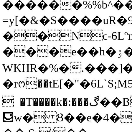
������%%b^���
=y[�&�S����uR�9
��Nc-6Lºm
���e��h�ٶ�� m�/�7軯
WKHR�%�.���]�
�rᨻ��tE[�"�6L`
_�T����k�:���ڰ��B�݃z�4�:�l�\�T���U�k���[���f%�:y��=lV��ƫ�q%�
⛾w� Ȣ��e�4�