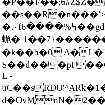
�P��)/��;6#Z$Z
��s��R�n���'>.
蛫�-1��7}�����
�k��h�0 A�L�
S��d���
pF�
L -
uC��sRDU'^ARk�1
đ�OvӍnN�2��x