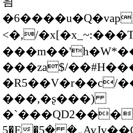
읨
�6����u�Q�vap
<�,/�x[�x_~:���
���m��'h�W*�
���za$/��#H���
�R5��V�r��c/�
���,�ʂ���)
�`���QD2�����
5�E�܅� �5AvJv��C��Os��2_ģ�X�' _o