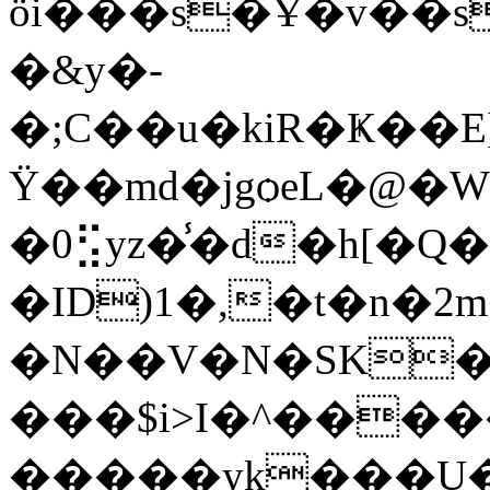
ӧi���s�Ұ�v��s�ܮ���!^o��;M�m���h
�&y�-
�;C��u�kiR�Ҝ��E
Ϋ��md�jgѻeL�@�W�q�$
�0⣫yz�̾�d�h[�Q
�ID)1�,�t�n�
�N��V�N�SK�
���$i>I�^���
�����yk���U�