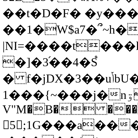
��t�D�F� �y���
��1�W$a7�՞~h�
|NI=����t���
�]�3֝��4�S֩
� f�jDX�3��uݳbU�>:��[1d�~gX�SR�gl��'��r�=W�Sҥ�L��(L3����E:g02�#������2���/N�&Q=c�Ֆ�m��762O
1���{~���j�nۊ��E�f�\o/�B
V"M�B� ���l�
5;1G���a��