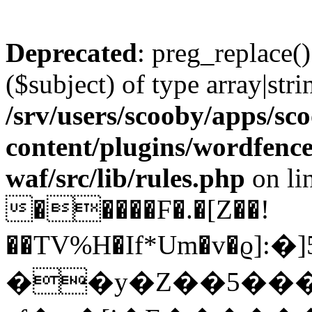
Deprecated
: preg_replace()
($subject) of type array|stri
/srv/users/scooby/apps/sco
content/plugins/wordfenc
waf/src/lib/rules.php
on li
�����F�.�[Z��!
��TV%H�If*Um�v�ϱ]:
��y�Z��5�����8�2O2��;