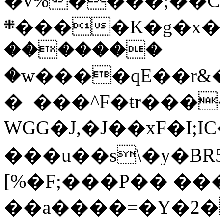
�v%����;��C
܍����K�g�x��2���"��ޭ/
�������
�w����qE��r&�
�_���^F�ŧr����
WGG�J,�J��xF�I;IC�����.�ךH��Y����{�
���u��s\�y�BR5
[%�F;���P�� ��
��a����=�Y�2�