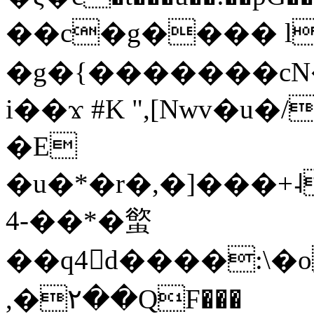
��c�g���� l
�g�{�������cN
i��ϫ #K ",[Nwv�u
�E
�u�*�r�,�]���+˨�w�݋>BaI�w�`�lӧ����(=�
4-��*�螸
��q4d����:\�o
,�۲��QF���