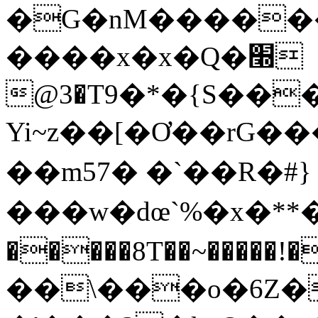
�G�nM�������
����x�x�Q�׭
@3�T9�*�{S�����
Yi~z��[�Ơ��rG
��m57� �`��R�#}
���w�dœ`%�x�**
�����8T��~�����!
��\���o�6Z���V6ؽ��