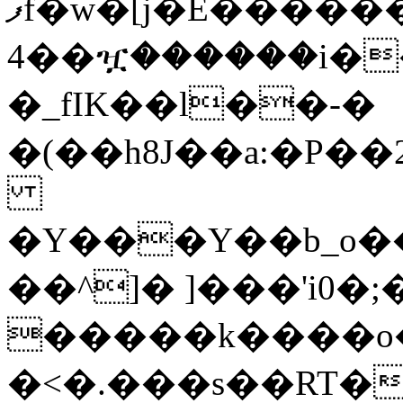
ފf�w�[j�E������O��b~���y{uf�G-
4��ዧ������i�
�_fIK��l��-�
�(��h8J��a:�P�
�Y���Y��b_o��
��^]� ]���'i0�
�����k����o�
�<�.���s��RT�%��ʢ�E����