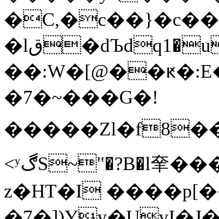
�C,�c��}�c�
�lق�dЪdq1�u^�ӋEz���
��:W�[@��ԟ�:E
�7�~���G�!
�����Zl�f8��PͿ�gşOZܳ�r�
<ʸڰS~"�?B�l羍����"}j˧}�W�넷
z�HT�I ����p[
�7�])Yy�UvI�J�ڰ�]��a���2��x�ƫ�����l�4��o{�L��#\�T�(F@ʨ