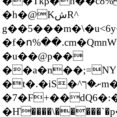
��Tkβ�h��c8%
�h�@KشR^
g��5���m�\�u<6
�f�ո%��.cm�Qmn
�u��@p��
��a�n��;=N
�t�.�iS�^ށ�ךm���!
�7�F+��dQ6�:�ۂ]k�n��
�Ҥ����\�����`