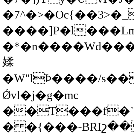
�7^�>�Oc{��3>�_
����]P�l���Lm
�*�n����Wd���
媃
�W"lϷ����/s�
Ǿvl�j�g�mc
��T���f�`
� �{���-BRIշ��