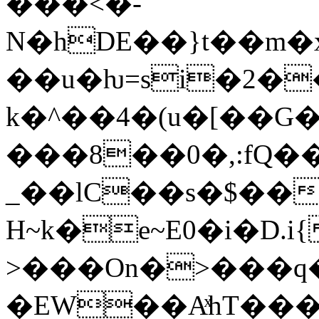
���<�-
N�hDE��}t��m�xv��c�pN1�ۦ+������S����~
��u�ƕ=si�2�
k�^��4�(u�[��G
���8��0�,:fQ��\�d
_��lC��s�$��
H~k�e~E0�i�D.i{
>���On�>���q�
�EW��AͯhT���