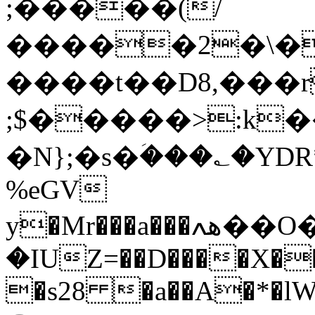
;�����(/
�����2�\�b�δ$���ۛ�Y]Xפ6W��ш�
����t��D8,���
;$�����>:k�
�N};�s�ؘ���؎�YDR*
%eGV
y�Mr���a���ھߍ��O�L�c�EV�q���*�ۖ=�1��
�IUZ=��D����X��
�s28 �a��A�*�l