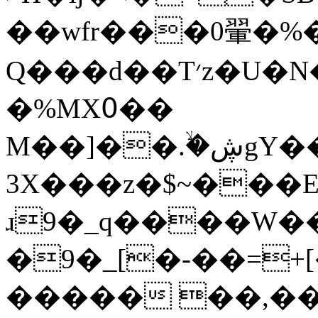
��wfr���0翬�%�
Q���d��T׳z�U�N���]�&5h�޶�S����ٰ��l�v��U��u=��I�}
�%MX߀��
M��]��.ۙ�ڜgY���E���5�r[w�m�A٫�v�=@�?
ɹ9�_q����W
�9�_[�-��=+
����� ��,��