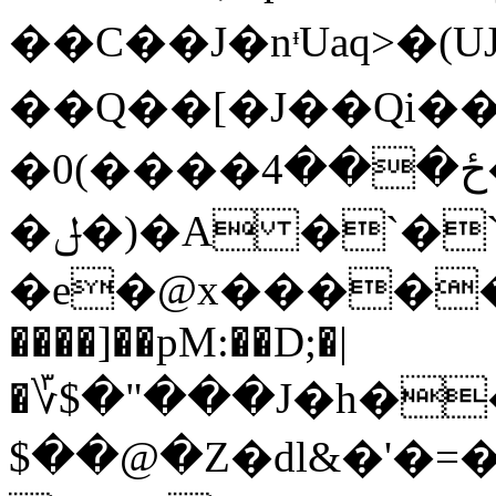
��C��J�nᶧUaq>�
��Q��[�J��Qi��
�0(����ځ���4��g�F�5cM����YNg9�e|l� CPj�.U����#u����3v^s��3���i��=�Ĭ�yY|
�ݪ�)�A �`�`���T�
�e�@x������
����]��pM:��D;�|
�؆$�"���J�h��gE�u�mA#M�ک,Г�1K��n[[B��7�<������(�%7[�;���]\�D
$��@�Z�dl&�'�=�