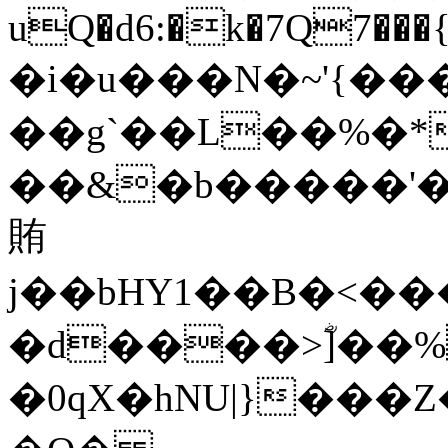
uQ�d6:�k�7Q7���{&
�i�u���N�~'{����;Y���1ש�Kʬ�>��*���Q|;d58S�Ĵ>^D��Z��r�Uk�trb�ѳ�������2�J�+�F
��g`��L��%�*
��&�b�����'�
賄
j��bHY1��B�<��
�d����>ؓ]��%
�0qX�hNU|}��