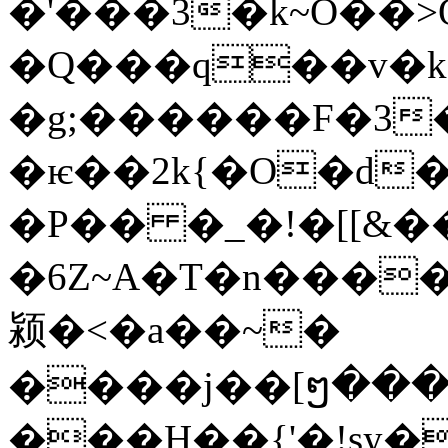
�'���3�k~O��>
�Q���q��v�
�g;������F�3�
�ѥ��2k{�O�d�
�P�� �_�!�[[&�
�6Z~A�T�n���
颍�<�a��~�
����j��[ໆ��
���H��{'�!sy