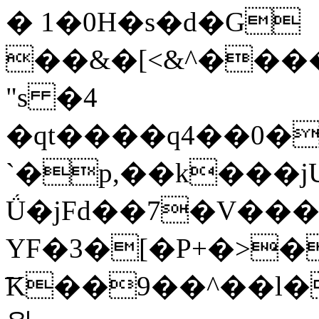
� 1�0H�s�d�G
��&�[<&^�����
"s �4
`�p,��k���j
Ǘ�jFd��7�V��
YF�3�[�P+�>
͞K��9��^��l