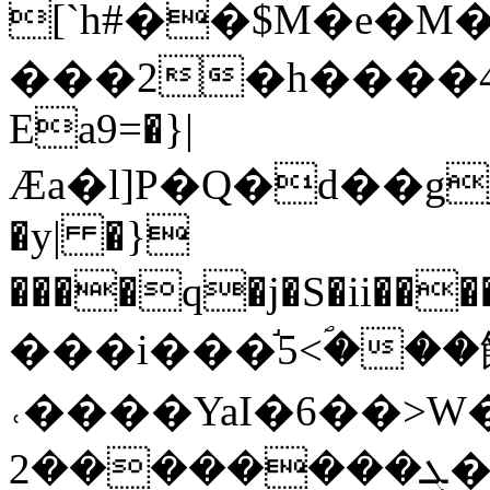
[`h#��$M�e�
���2�h����ޥ~�&�}4��n���ڴ�;
Ea9=�}|
Ӕa�l]P�Q�d��
�y| �}
����q�j�S�ii����4;��*>�q
���i���֬5<ؐ��
˓����YaI�6��>W�
ܓ��������2��g������j���6�Sþ�!