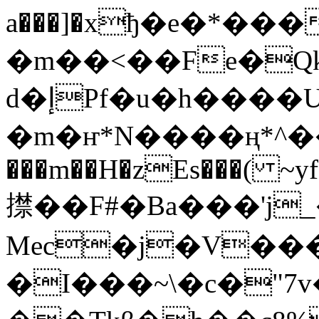
a���]�xђ�e�*�
�m��<��Fe�Qk
d�إPf�u�h����U��*.U�v<������S
�m�ҥ*N����ң*^�
���m��H�zEs���( ~yf
㩒��F#�Ba���'j
Mec�j�V���
�I���~\�c�"7v