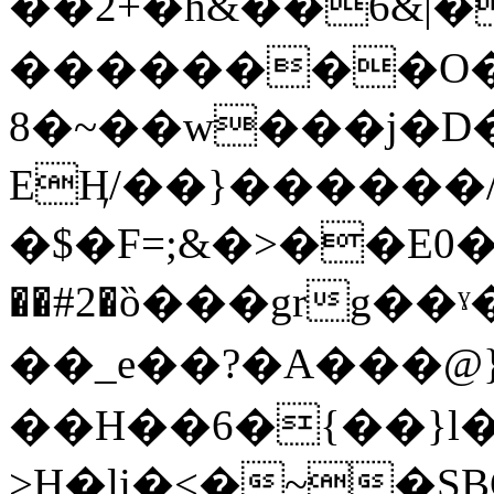
��2+�h&��6&|�
��������O�
EӉ/��}������
�$�F=;&�>��E
��_e��?�A���@
��H��6�{��}l�+
>H�ǉ�<�~�SB