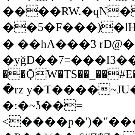
����RW.�qN�
��5�F���)�lH
� ��hA���3 rD@��L�ݶ�.Ë
�yğD��7=���Ӏ3��
��ǬW�TS��_��#E�
�rz y�T����~J
�:�~ʖ��=
<����p�')�"�