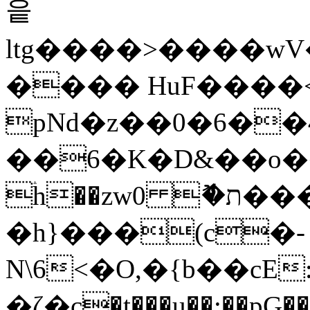
읕
ltg����>����w
���� HuF����
pNd�z��0�6��
��6�K�D&��o�
ۛh��zw0 ޮ�ת���)�N�{����`Wk�߽����T�?
�h}���(c�-
N\6<�O,�{b��cE:J
�ζ�c�t���u��:��pG��ٶyb�̲{��6{'�c����0�-