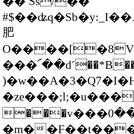
�� Ss/��
#$��ʥq�Sb�y:_Ι�
肥
O����[�8Vb'
���՜��d˹��*B��=�
)�w��A�3�Q7�I�H
�ze���;l;�u���￯
���v���ڵ ���0�f� �0r��?
�m��F��t���