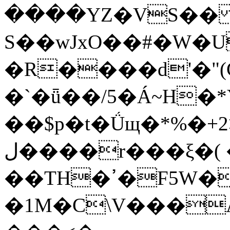
����YZ�VS�� c
S��wJxO��#�W�U
�R����d'�"(
�`�ǖ��/5�Á~H�
��$p�t�Ǘщ�*%�+
ل����r���ξ�( �T� ����e|
��TH�ߴ�F5W�4��Q��f5-
�1M�C\V���A�