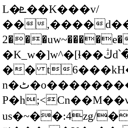
L�ܧ��K���v/
��,����d����6��ޤyyv��,
2���uw~����e� �A�ݡ�
�K_w�]w^�[ɬ��ڭd՝�r���s[eӞ��}�x
�� t6���kH�
n�ٹ�o���������k�Dc�7��Gg��7�Ц��{��b�=���s�n7�m����y��
P�h;<Cn��M��
us�~��:4zg/�