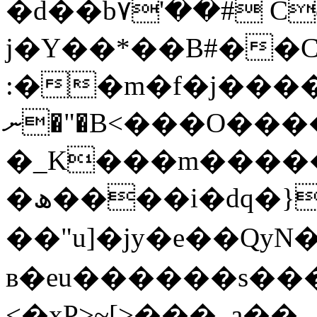
�d��b̉٧'��# Co�,�'�3�+ђP>
j�Y��*��B#��
:��m�f�j����;
ނ�"�B<���O����S � H/
�_K���m����
�ھ����i�dq�}v���o�엟
��"u]�jy�e��QyN
в�eu������s­���
<�xP>~[>���_a��