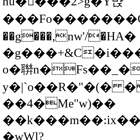
nu��َ��2>g�Y먅
���Fo�������
��g���,nw'/�HА�
�g���+&C�i��
o�聨n�Fs��_�
y�|`o��R�"�(� �
��4�Me"w)��
��k���m��:ix��
�wWl?