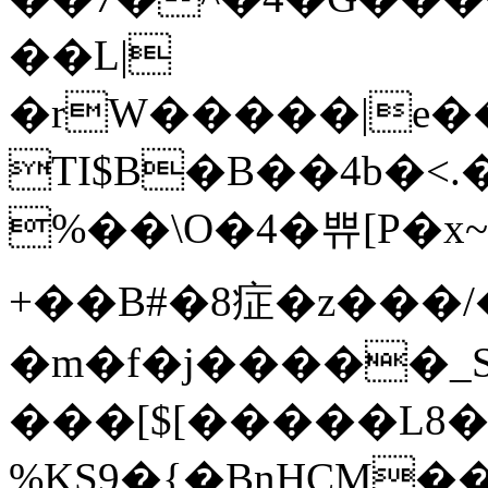
��L|
�rW�����|e��{���r�
TI$B�B��4b�<
%��\O�4�쀼[P�x
+��B#�8症�z���/
�m�f�j�����_S
���[$[�����L8�
%KS9�{�BnHCM�