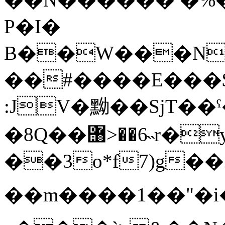
P�I�
B��W���N
��#����E���$�
:JV�黝��SjT��
�8Q��힨>��6˵r�
��3o*f7)g�
��m����1��"