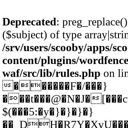
Deprecated
: preg_replace()
($subject) of type array|stri
/srv/users/scooby/apps/sco
content/plugins/wordfenc
waf/src/lib/rules.php
on li
������F�/���}
���t���@�N�J�[���
$(���5:�y�}�}�}�}
��_DH�R7Y�XvU����