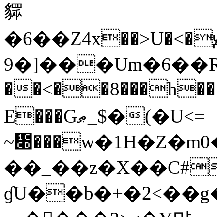
䝦
�6��Z4x��>U�<�
9�]���Um�6��R���
��<��8���h��;
E���Gޠ_$�(�U<=
~᳍���w�1H�Z�m
��_��z�X��C#
ɠU��b�+�2<��g�� O