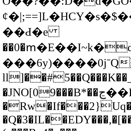
O��?��:D�d�GO��O
ȼ�|;==]L�HCҮ�s�
��Ԁ�e
��0�ՠ�E��I~k�
���6y)����0jˉQ
ll]��#5��Q���K�
�JNO[09���B*��ڃ��L}
�Rw�If���2}Uq�
�Q�3�IL��EDY���,�[�