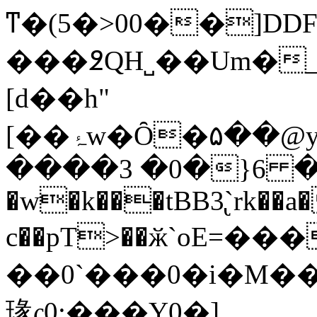
ͳ�(5�>00��]DD
���߶QH˽��Um�_
[d��h"
[��ۂw�Ȏ�۵��@y��> �pպ?
����3 �0�}6 �f�
�w�k���tBB3̢`rk��a
c��pT>��ӂ`oE=��
��0`���0�i�M����gW'+��ѱ i�C̢�f
瑑ς0:���Y0�]