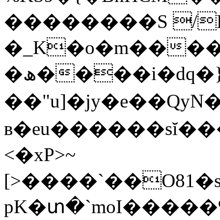
��������S /
�_K�o�m����
�ھ����i�dq�}v���o�엟
��"u]�jy�e��QyN
в�eu������sĭ��
<�xP>~
[>����`��O81
pK�տ�`moI�����