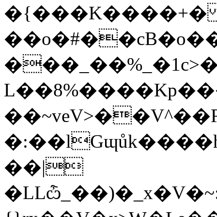
�{���K����+� �|*����ם+��~����
��o�#��cB�o�
���_��%_�1c>�
L��8%����Kp��
��~veV>��V^��
�:��lGɰůk����
��|
�LLѽ_��)�_x�V�~