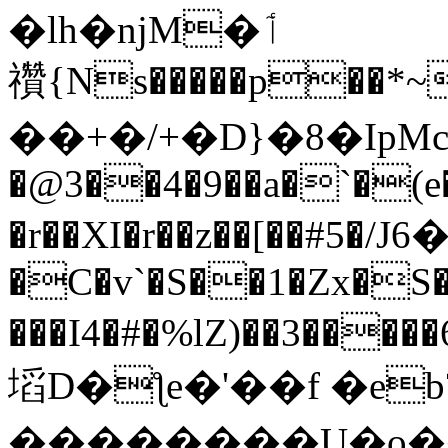
�lh�njM�ٲ
禶{Ns�����p��*~
��+�/+�D}�8�IpMc
�@3��4�9��a�`�(e
�r��XI�r��z��[��#5�/Jן��6�q9|
�C�v`�S��1�Zx�S�
���I4�#�%lZ)��3����
塪D�ƪe�'��f �e
��������U�o