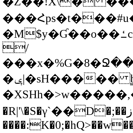
�Z��!X\� ����
���Հps�t���#u
�M$y�Ɠ��o��ߑc�h�ߪ�o�H������޹��e@���k�%^
/
���x�%G�8�Ջ��
�ݷ|�sH����� b̳A��S-
�XSHh�>w�����,���,o
�R|'\�S�γ`��D�;��ز�O
����:K�0;�hQ>��w��