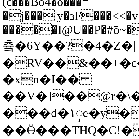
(c���Bo4�o���=
�j���'y�ɜF���<˂�v
�����I@U��P�#ō~�
츜�6Y��?�4�Z�|
�RV��&��+�c
�xn�I��
��V�]��@r�\
���d�١ꨲe�y�t������?)-
��Ӫ���THQ�C!�