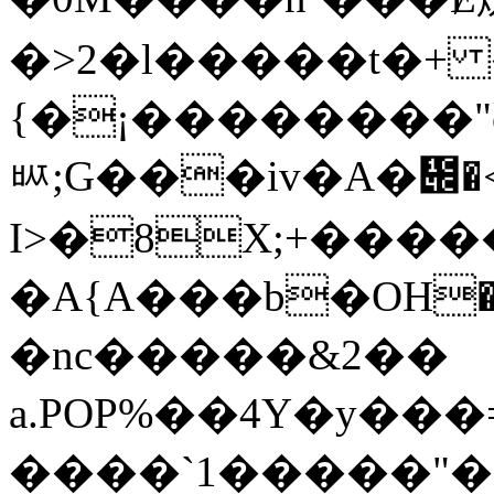
�>2�l�����t�+
{�¡��������"
ᄦ;G���iv�A�᱌�
I>�8X;+���
�A{A���b�OН�
�nc�����&2��
a.POP%��4Y�y��
����`1�����"�