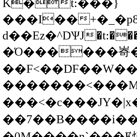
K�
t:���}
���I��+�_�p8m��]�D������Vݍh�
d��Ez�^DѰJ�t:��
�Ό������㟢�
��F<��DF��W��
�������<���M�
���<�c���JY�|x�
��7�� B����i��
�0M����n`���Ɇ熑