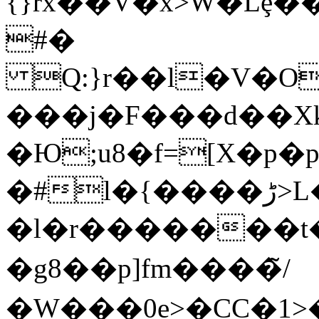
{}rx��V�x>W�Lȩ��
#�
Q:}r��l�V�O
���j�F���d��X
�Ю;u8�f=[X�p�
�#l�{����ڑ>L��7<��"p][P�M�h�>�>Z�`�F�c�D�Ƕ�M��mC��t���=k�<�#��G�V��o���\�F��F�su�v��~���G�j���7��|
�l�r�������t��
�g8��p]fm����̃/
�W���0e>�CC�1>�C