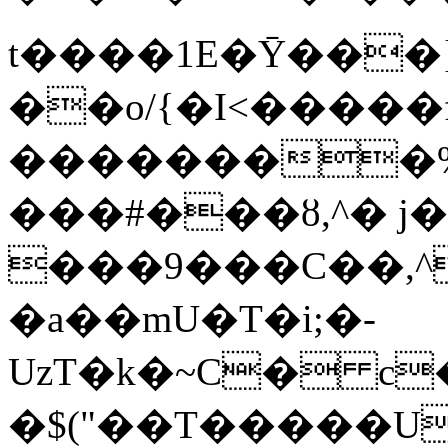
t����1E�Ȳ���
��o/{�I<�����
��������%�
���#���ȣ,^� j
���9���C��,^
�a��mU�T�i;�-
UzT�k�~C� c
�$("��T�����U