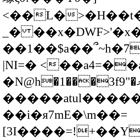
<��L�>�H��t�`��1�BH�
_� ��x�DWF>'�x
��1��$a��՞~h�7
|NI=� <��a4=��
�N@h�1���3f9"�މ~��I��l����2L���1��6��AA9f��+ہ)�RM&�a�����<�1�
�����atul����
��i�я7mE�\m��=
[3I����=!+��