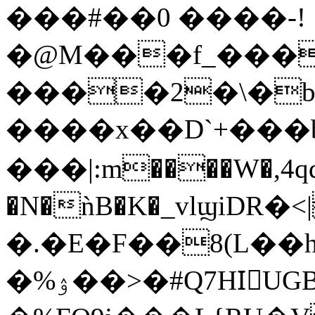
���#��0 ����-!
�@M���f_���
����2�\�b�δ$�����êY]Xפ6���ш�
����x��D`+���
���|:m����W�,4qq
�N�ǹB�K�_vlϣiDR�<
�.�E�F��8(L��h
�%ۉ��>�#Q7HIّUGB^D`�\,dh$ᓶ�w����"��Pq��v�,�