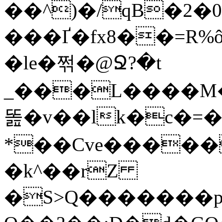
��^)�/qB�2
���Ґ�fx8��=R%ô[{�J��W
�le�쩎�@Ջ?�t
_���L����M�
똞�v��lk�c�=�
*��Cve�����
�k^��rZ
�S>Q�������p