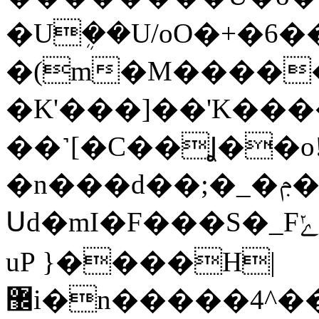
�Uܴ��U/oO�+�6
�(m�M������
�K'���]��'K��
��˺[�C��Ʝ��o
�n���d��;�_�ݦ��Ȯ[/
Սd�mI�F���S�_Fݺ���i�Nͮd��~��ڇ�o�4�}:ؗ7���m�7�ioYU�����5�o���Cw����th�~ѝ����X��S���6�Y���C�m4���!7@�$�yC�N�,�4�Qߺ�S?
uP }����H|
޼i�n�����4^��@i�D;��@n�����6�