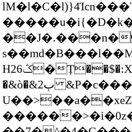
lM�l�C�l)}4Ίcn�
�����u�i{�D�k
��J�.���n��
s��md�B���l��M#
H26ݣ�Ț��$�:X��-0��}
�&ò�&ٻ2 &P�c���c��ŧ�ks�;�W�o�(��y[��^zj4�gu]j�R?
U��>��a��xe
������>�i�0z
��7�^�4�G���