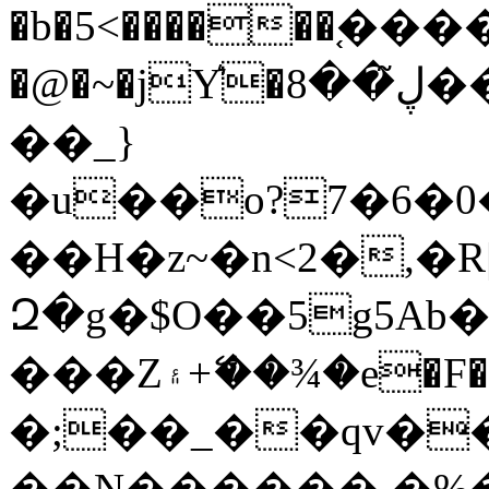
�b�5<������֚���
�@�~�jY͛�ڸ̃��8��w�����0��k;��
��_}
�u��o?7�6�
��H�z~�n<2�,�R
Զ�g�$O��5g5Ab�
���Z۽+ޭ��¾�e�F�bϽ�mN��DD�ɨ�X&F�~�E������^���
�;��_��qv��s%8
��N������ �%�