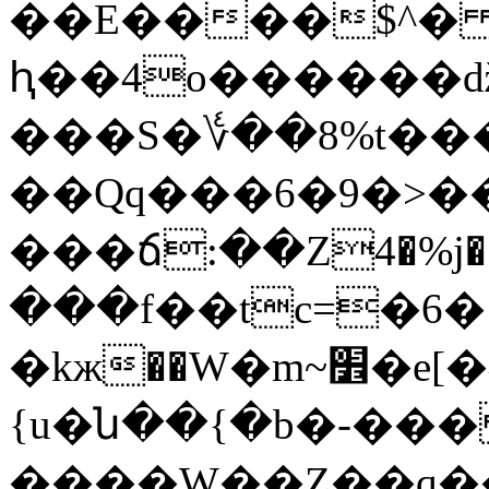
��E����$^
ԧ��4o������ǆ
���S�؇��8%t��
��Qq���6�9�>�
���ճ:��Z4�%j�ݜ�ڜ�zRO�������դ-
���f��tc=�6� ٮҿj����p�>ɰ��
�kж��W�m~׾�e[�^��,k�q�s�hP9�âfSn�V`7�`�+
{u�ն��{�b�-���
����W��Z��q�