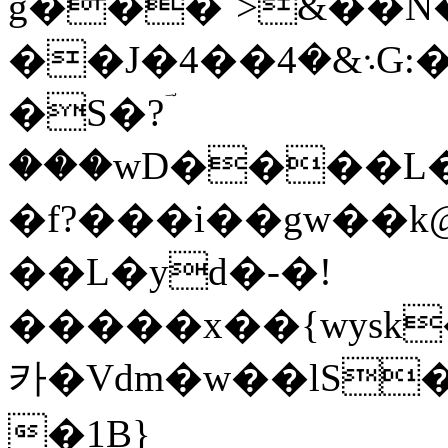
g���`>&��N�
��J�4��܈&�4G:��VL�u�*��b���,gR�~v_O��b:wЛ�3 `h�aB/
�S�?ؔ
���wD����L��
�f?���i��gw��k
��L�yd�-�!
�����x��{wysk
카�Vdm�w��lS
�1B}