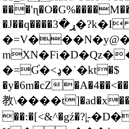
���'ɳ�O�G%����M��_
�J��q����ړ�3�?k�I
�=V���N�y@��
mXN�Fi�D�Qz��I� �<7��y
�=Ɠ�<ډ�˙�kt�$
�y�6m�cZ�A�4��<��of�����#�6YQ߿~a�Z��У$��UY�
教\����t]�ad�x��
��:�[<&^�gź�?|ֳ-