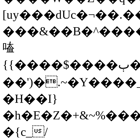
[uy���dUc�¬��.����V
���&��B�^����
㗐
{{����$����ٻ���_pz�}bᗖ�{�s�E%���i�7�+vl�l�7~�)Ɵ�����A�?
��')�.~�Y����_e
�H��I}
�h�E�Z�+&~%���
�{c_/