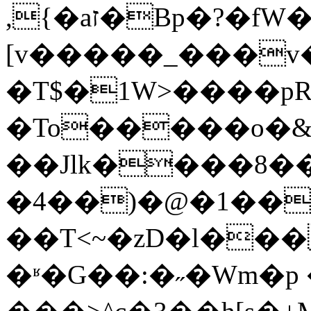
,{�aז�Bp�?�fW�R.l���΍�����S)
[v�����_���v�
�T$�1W>����p
�To�����o�&
��Jlk����8�
�4��)�@�1��
��T<~�zD�l�
�ʶ�G��:�˶�Wm�p