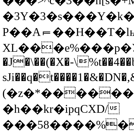
���>^c�3��h[s�+M�d��S՞o���P�٦
�3Y�3�s���Y�k�
P��A⫭��H��T�l
XL���e%���p�Ӳ
�J�\��(�X�-\%t��4
sJi��q�t����1�&�DN
(�z�*�������
�h��kr�ipqCXD/
���58����%�