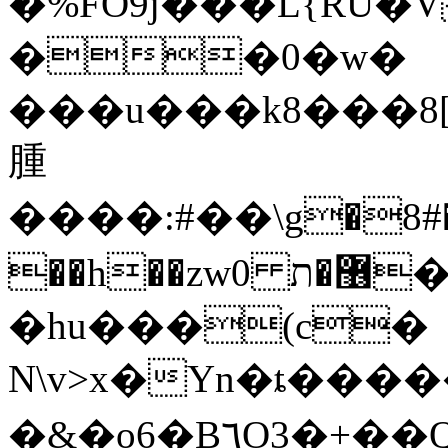
�%FO9j���L{RU
��0�w�
���u���k8���8
腫
����:#��\g�8#�G
��h��zw0 ޶�ת���)�N�{����`Wk�߽����T�?
�hu���(c�
N\v>x�Yn�ȶ���
�
�&�o6�B٦O3�+��Qz4zw'�Hol��=�hZ��U��=r=����h�9a�<���