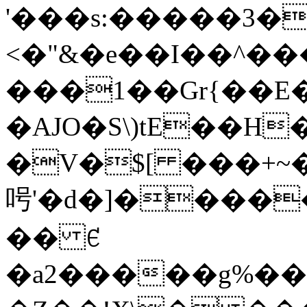
'���s:�����3��@ "��Nc��Lޚ
<�"&�e��I��^��
���1��Gr{��E�
�AJO�S\)tE��H
�V�$[ ���+~
呺'�d�]�����
�� ꑿ
�a2�����g%��