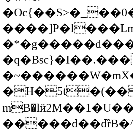
�Oc{��S>�_��
����]P�l���L
�*�g�����d���
�q�Bsc}�I��.��
�~������W�mX
�H�5t�(��
mB�lӥ2M��1�U��
�����d��dȑB�^�j)3��BR�d���x�t�ܤ�