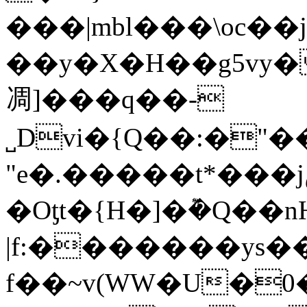
���|mbl���\oc��j
��y�X�H��g5vy�
凋]���q��-
˽Dvi�{Q��:�"�
"e�.�����t*���jصEtc��Y������$J?
�Oƫt�{H�]�݉�Q�
|f:�������ys
f��~v(WW�U�0