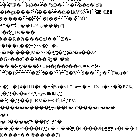
|"!P�ke3�� "xQ�<�o�x�`c䇍
f�gz���7����th�ѨV;%��� /L��
; ��T-^\5;-���p#|
�G<��;O��9��|9շ�"�虊
>�K���^��蛋��/��7}