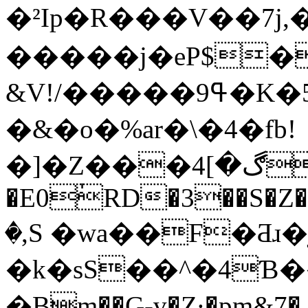
�²Ip�R���V��7j,�r|��
�����j�eP$�)��7�F"�$L9hv�ٖT
&V!/�����ߟ9�K�5 ������{#�
�&�o�%ar�\�4�fb!
�]�Z���ڰ�]4�֎
�E0ٰRD�3��S�Z�
�,S �wa��F�Ƌɹ
�k�sS��^�4Ɓ�
�Bm��G-ɣ�Z·�pm&7�