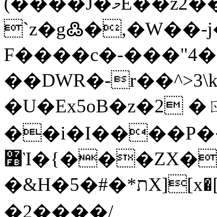
(����J�މE��z2���S)&
`z�g߷�,�W��-j
F����c�-���"4�
�U�Ex5oB�z�2 �ㄖ
��i�I����P
߻Ὶ�{���ZX����d�#%�I���p�#�+�Gm�yO�t��!
�&H�ת*�#�5X][x�[V���w�6@� \l�WR�韖
�2����/