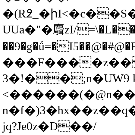
�(R߶_�իI<�c��S
UUa�"�麛zI/=\�L���
��9�g�ǘ=�I5��@�#@�E�
���F����z��
3�!��;n�UW9 
<������(�@n��
n�f�)3�hx��z��
jq?Je0z�D��/