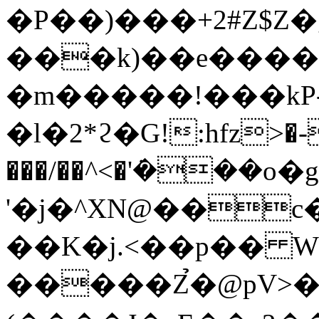
�P��)���+2#Z$Z�
���k)��e����
�m�����!���kP
�l�2*ϩ�G!:hfz>�-
���/��^<�'݁���
'�j�^XN@��c
��K�j.<��p�� 
�����Z̉�@pV>