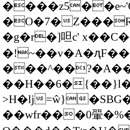
����z5��e~'Q�1��l�J���ڇ޽�o
�O�7�Z���R�
�g�r�]呾c' x��
�!~��v�A�ԯF��V
���^��?�A�
��H��6�{��}l�+
>H�ǉ=ŵ}�SBG�
��wfr���0翬�%�