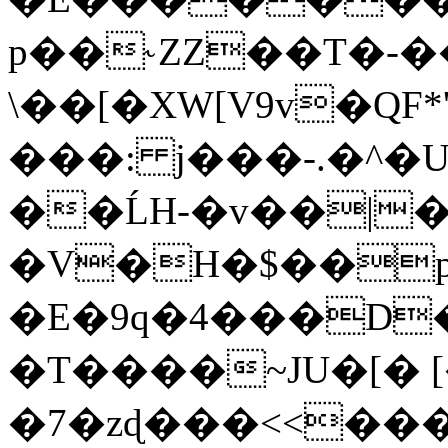
p��˞ZZ��T�-�
\��[�XW[V9v�QF*'
���: j���-.�^�
��ĹH-�v��|�
�V�H�$��pN
�E�9q�4���D
�T����~JU�[�
�7�zɖ���<<��