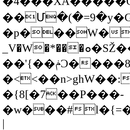
�4���XA����
��Մ�(�=9�y�G'
�p�
��W��F'<���
_V�W�*���ܘ�SŽ���!
��'{��ݥϽ����86(d���*K���1��ђO�A����˨|
�<<��n>ghW��:
�{8[�7��P���-
�w���#l�{=�
|