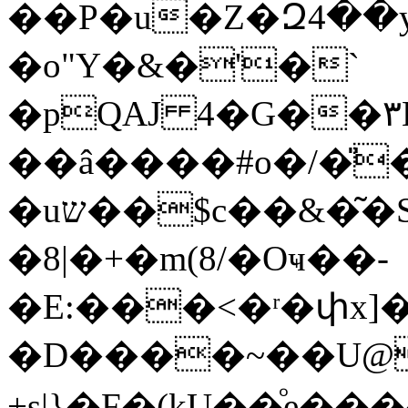
��P�u�Z�Զ4��y
�o"Y�&�'�`
�pQAJ 4�G��
��â����#o�/�̎
�uש��$c��&�͂�Sd�U�S�Ԓ#�+�t�-�8?
�8|�+�m(8/�Oҹ��-
�E:���<�ʳ�փx]
�D����~��U@����\�I�A
+s|}�F�(kU��ͦe