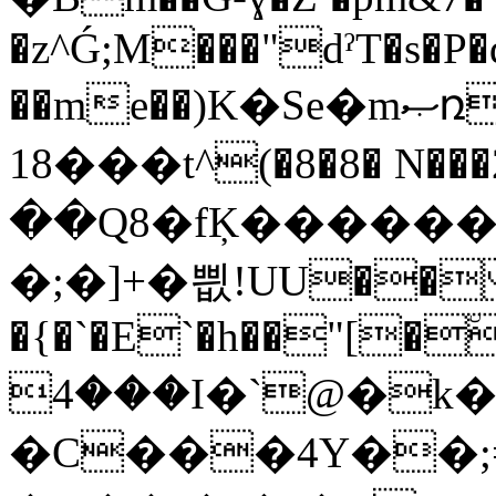
�z^Ǵ;M���"dˀT�s�P
��me��)K�Se�mޞռ�Z+�Y�eF��IZ�5)�����k�*���$�n�r�lg�+����ӈ�m�v���\�����2'�L�ULkU�(�6��g��nЪ����A��L��<��i�Qݜ,
��18�t^(�8�8� N���2���S%'��߳�� ��˳
��Q8�fĶ������i�pH�i
�;�]+�삆! UU��
�{�`�E`�h��"[�
4���I�`@�k
�C���4Y��;=