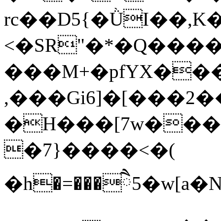
rc��D5{�ǛI��,K
<�SR"�*�Q���
���M+�pfYX��
,���Gi6]�[���2
�H��
�[7w���
�7}����<�(
�h�=���ཻ5�w[a