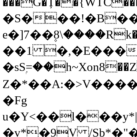
���G�Ț��{WTC��
�S���!�B��
e�]7��۪8\����Rk�s��ގ>հ���*]�ⴝ
��1 �,�E���r�I
�sSۭ=��h~Xon8��
Z�*��A:�>V���
�Fg
u�Y<��l���y*
�v*�9V /Sb*�"