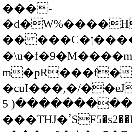
���-
�d�W%����H�
�� ���C�ן�����\��!�Y�6����
�\u�f�9�M����m
m�pR���f�
�c
uI���,�/��e
ل�����������( 5T�������|
���THJ�ߴSF5�s2��P�`f5�1M�s\V���q�3ڸ���~?