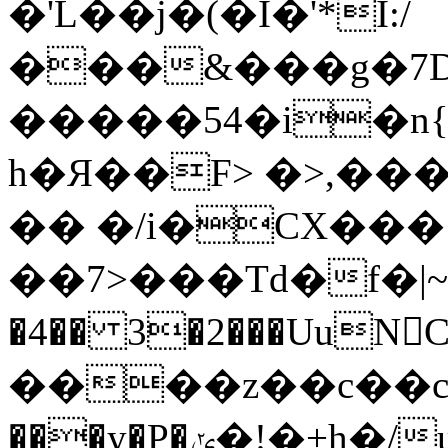
�'L��j�(�I�'*I:/
���&���g�7D
�����54�i�n
h�Я��F> �>,����ߨ�a��-1)
�� �/i�CX���
��7>���Td�f�|~vח���?!v�fX����^��uo~�R�ћ�N�E`�V��ɖW�U�����������b�սd
�4�� 3�2���UuNCޑ��wz���5�y��q
����z��c��c��
���y�P�ݵ�!�+h�/ua|�0S�\[}