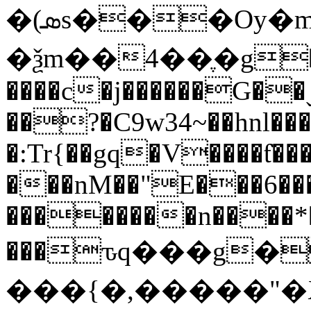
�(ܣs���Oy�m�5����G=�V�f�����G��.�=l�?
�ѯm��4��ֶ�g�
����c�j������G��
��?�C9w34~��hnl�
�:Tr{��gq�V����ƭ���
���nM��"E���6��
��������n����*
���ԏq���g�
���{�,�����"�X�