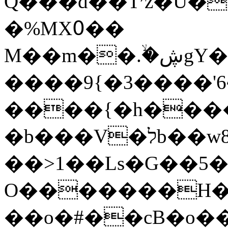
Q���d��T׳z�U����]�&5h�޴�S����ٰ��l�v��U��u=��I�}
�%MX߀��
M��m��.ۙ�ڜgY���E���5�r[w�i�A٫�v��C�o��e�:�_g�~�u0���U7�ݎ��/k�6٪����%�+f3]u�ו�Z�3O�y�پ��L���Z�c�G��lC�/4��p�ۏ�_Nb�}
����9{�3����'6~
����{�h����
�b���V�לb��w8~9��Ǣ��$���ů?
��>1��Ls�G��5�
O�������H�
��o�#��cB�o��%���ٷ�Ǎ� o�p]$A����5�