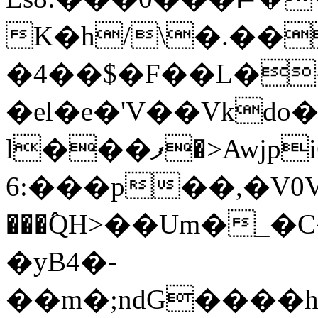
K�h/\�.��
�4��$�F��L�
�el�e�'V��Vkdo
l���ފ�>Awjpi6�*,ʍQ.�S���ߦ��@=A�,��d
6:���p��,�V0V�#@�X�$���b��4
���߮QH˃��Um�_�
�yB4�-
��m�;ndG����