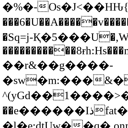
�%�-Os�J<��HԊ{
���6�U��A�����v��
�Sq=j-Қ�5���U�,W
�
����������8ɍh:Hs��
��r&��g����-
�sw�m:���&�
^(yGd��1����>���A
��e������Iذfat��=/
�l�e;dtUw��q�