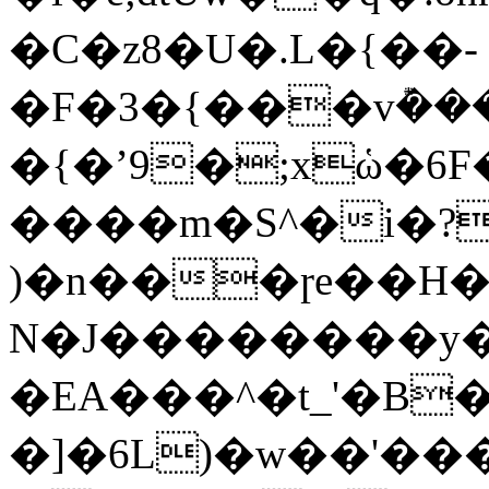
�C�z8�U�.L�{��-
�F�3�{���v݊��
�{�ʼ9�;xὡ�6F
����m�S^�i�?
)�n���ɼe��H��
N�J��������y�
�EA���^�t_'�B
�]�6L)�w��'��