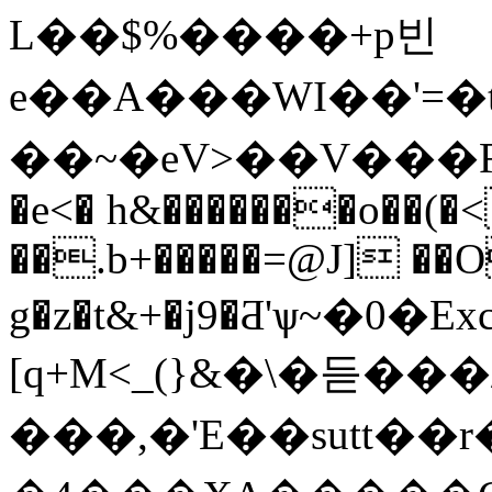
L��$%����+p빈
e��A���WI��'=�t
��~�eV>��V���R�xD
�e<� h&�������o��(
��.b+�����=@J] ��
g�z�t&+�j9�Ƌ'ѱ~�0�Ex
[q+M<_(}&�\�듣���
���,�'E��sutt��