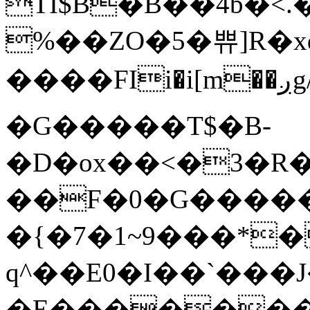
TI$B�B��4b�
%��ZO�5�쀼]R�x
����F
Ii�i[m��ږg/��U����t�m�7n?
�G�����T$�B-
�D�ox��<�3�
��F�0�G�����
�{�7�1~9���*
q^��E0�I��`���
�E��������