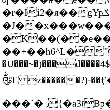
�r�Ii2�я��gYpݎs����5~x�����u�G0��=b2
�J��x���w��
�K��(��e��
��+��h6^L�"
�U���~�)���d����4$
༂E z������?)-�
���`� ,{�aז3Bp�?���Z�\� �O� !