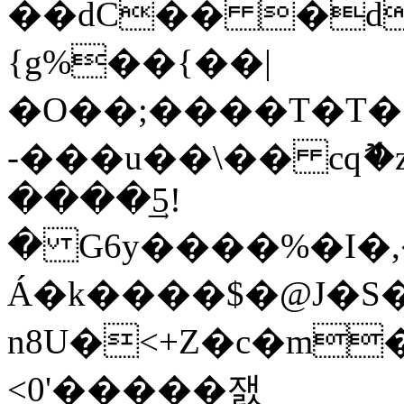
��dC�� �d
{g%��{��|
�O��;����T�T�
-���u��\�� cqޮ�z0�
����5͢!
� G6y����%�I�
Á�k����$�@J�S�
n8U�<+Z�c�m�A`
<0'�����잸