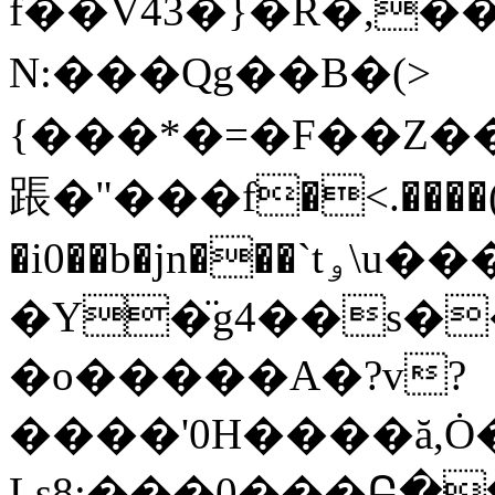
f��V43�}�R�,�
N:���Qg��B�(>
{���*�=�F��Z��
䠆�"���f�<.����
�i0��b�jn���
`tۅ\u���:�T<$V����`�H�<�!
�Y�̈g4��s�
�o�����A�?v?
����'0H����ă,Ȯ
Ls8:���0���Բ�