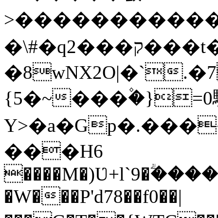
>������������
�\#�qק���2���t����DX��&X(��i~e�4J�F��%�́`�nOO4���{rtO\��?
�8wNX2O|�`.�
{5�~���۫�}=0
Y>�a�Gp�.����
���H6
����M�)Ʋ+l`9�ؖ���
�W���P'd78��f0��|