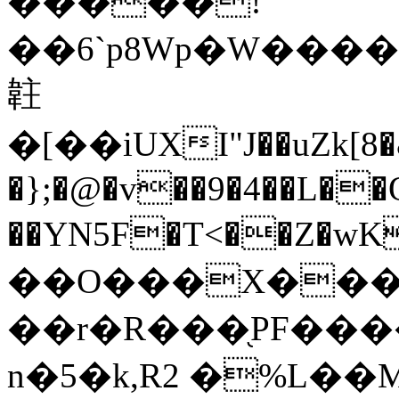
�����!
��6`p8Wp�W���
䪒
�[��iUXI"J��uZk[8
�};�@�v��9�4��L��Q
��YN5F�T<��Z�wKvh����j����
��O���X����
��r�R���֖PF���
n�5�k,R2 �%L��