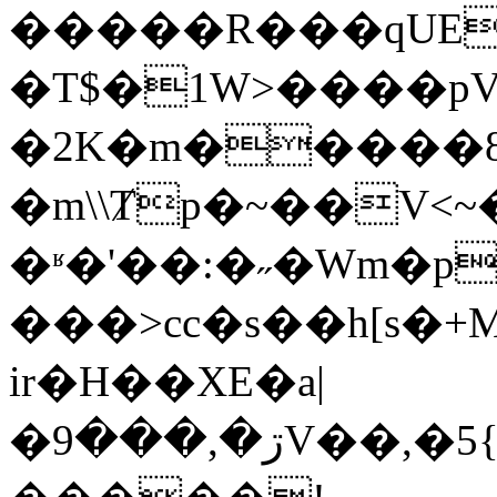
�����R���qUE
�T$�1W>����p
�2K�m�����8
�m\\Ⱦp�~��V<
�ʶ�'��:�˶�Wm�
���>cc�s��h[s�+M�d��3՞�
ir�H��XE�a|
�ڗ�,���9V��,�5{�I�S�6�~�4= 4���[0S�3"��