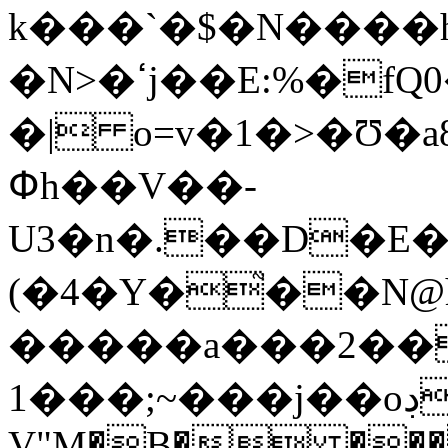
k���`�$�N����
�N>�ߵj��E:%�fQ0�5����n��k�g
�| o=v�1�>�Ʊ�a8����YA����tz���uGڅ�a���i0FXI
Փh��V��-
U3�n�.�
�D�E�
(�4�Y�֮��N@h�)���3f5"�ޙ~��Y��l����2L�3��
�����a���2��
1���;~���j��oڊ��E�f�\o/�B
V"M�B� ���l