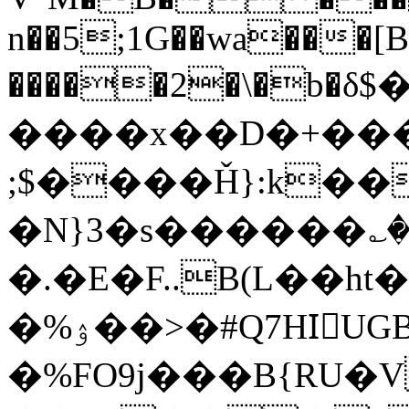
n��5;1G��wa���[
�����2�\�b�δ$�����Y]Xפ6W��ш��JImV�
����x��D�+��
;$����Ȟ}:k��
�N}3�s������؎�
�.�E�F..B(L��ht
�%ۉ��>�#Q7HIّUGB^D`�\,dh$ᓶ�w����"��Xq��v�,�
�%FO9j���B{RU�