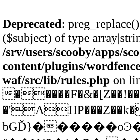
Deprecated
: preg_replace()
($subject) of type array|stri
/srv/users/scooby/apps/sco
content/plugins/wordfenc
waf/src/lib/rules.php
on li
�����F�&�[Z��!��
�'AHP���Z��k�
bGĎ}������oϿ�