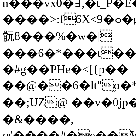
n���vx0�߃,�t_P�E��'W4
����>:f6X<9�ߋ�g�ܦ��mӕl���u��rT�Bz���N�C�݂Pګ�n(�
䯈8���%�w�
|
���6�*���t��
�#g��PHe�<[{p��
��@��6�lt"֦o
��;UZ@ ��v�0jp
�&����,
ƣ'����#�e��