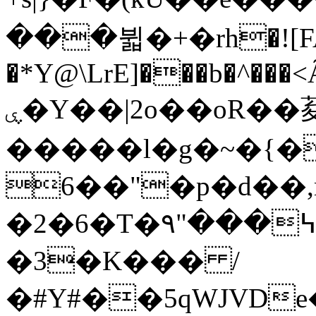
���뷟�+�rh�![F
�*Y@\LrE]���b�^���<
ۑ�Y��|2o��оR��荾
�����l�g�~�{
6��"�p�d��
�2�6�T�߆���"۹o������H���i�UD�:�=�mR@�hn��+��!
�3�K��� /
�#Y#��5qWJVDe