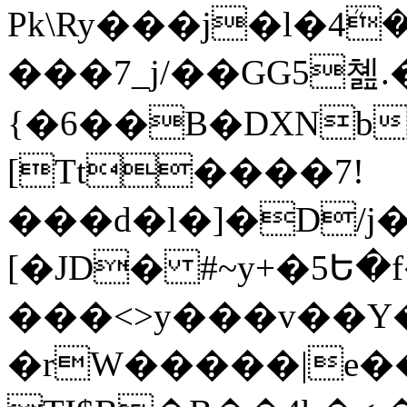
Pk\Ry���j�l�4ܳ�������.2^#
���7_j/��GG5쳺
{�6��B�DXNb
[Tt����7!
���d�l�]�D/j
[�JD� #~y+�5Ե
���<>y���v��Y
�rW�����|e��{���j�