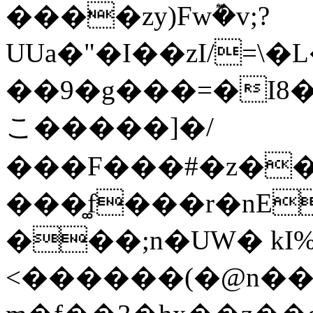
����zy)Fw݉�v;?
UUa�"�I��zI/=
��9�g���=�I8
こ�����]�/
���F���#�z��
���͚f���r�nE
���;n�UW� kI
<������(�@n��