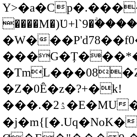
Y>�a�Cp�.���
����M�)Ʋ+l`9�ؖ
�W���P'd78��f0
���G�Ț���
�TmL���08�Z
�Z�0Ȇ�z�?+�k!
���.�2ۮ�E�MU��w�Tq���幇�moK
�j�m{[�.Uq�NoK�U�ڦ