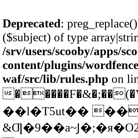
Deprecated
: preg_replace()
($subject) of type array|stri
/srv/users/scooby/apps/sco
content/plugins/wordfenc
waf/src/lib/rules.php
on li
�����F�&�;��(�
��l�T5ut�� ��
&Ƣ�9��a~Ϳ�;�я