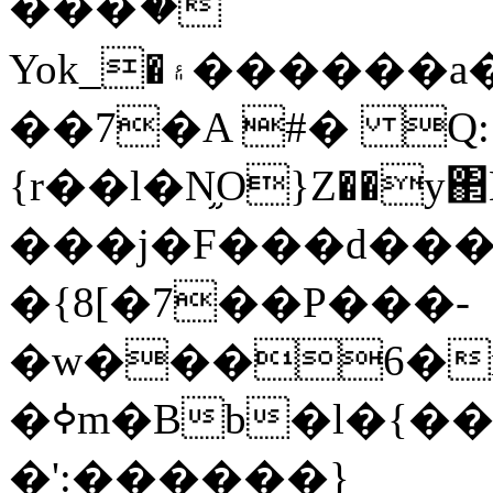
���ު�
Yok_�۽������a��fz���އ��}*����ם+������3\�k�6�?
�
�7�A #� Q:
{r��l�N֦O}Z��
���j�F���d���
�{8[�7��P���-
�w���6�
�ߦm�Bb�l�{��1H��c[.�BT�v!
�':������}