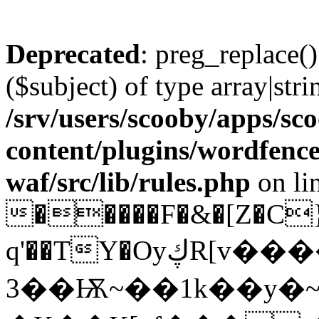
Deprecated
: preg_replace()
($subject) of type array|stri
/srv/users/scooby/apps/sco
content/plugins/wordfenc
waf/src/lib/rules.php
on li
�����F�&�[Z�C
q'��TY�OyڮR[v����d� HB
3��Ѭ~��1k��y�