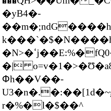
���߮QH˃��Um�_�
�yB4�-
��m�;ndG����
k���`�$�N����
�N>�ߵj��E:%�fQ0�5����n��k�g
�| o=v�1�>�Ʊ�a8����YA����tz���uGڅ�a��qi0DXI
Փh��V��-
U3�n�.�
:��[1d�~gX�S
r�%�l�$��^