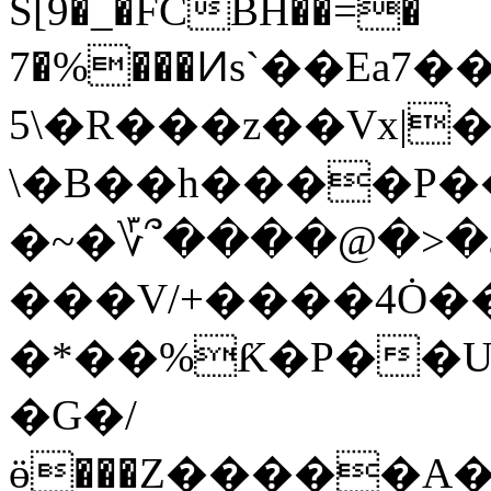
S[9�_�FCBH��=�
7�%���Ͷs`��Ea7��Nۯ�j�
5\�R���z��Vx|
\�B��h����P�
�~�؆՞����@�>�a�
���V/+����4Ȯ�
�*��%Ƙ�P��
�G�/
ӫ���Z�����A