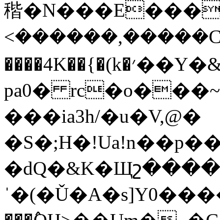
稭�N���E����
<������,�����C�
����4K��{�(k�׳��Y�&iv�I70���l�s��ƃS˶O��vt�t9���2Ȟl�p,m�a�
pa0� rc�o���
���ia3h/�u�V,@�
�S�;H�!Ua!n��p
�dQ�&K�Щշ����
ˈ�(�Ǔ�A�s]Y0�����