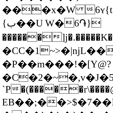
���x�W 6ʏ{t
{ب��U W�6֏}
������]j�.�����K���ݫN�e
�CC�1~>�|njL�
�P��m���!�[Y@?
�C�2�~�,v�J
`P�(�����r\����@
EB��;��˃$�7��