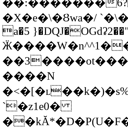
��:�������6?
�X�e�\�Ȣwa�/ `�
a�5 }�DQJ�OGdʡ2�
Ӝ����W�n^^1�
��3����ot���
����N
�<�[�ʟ��k�)�s
`�z1e0�
��kĂ*�D�P(U�F