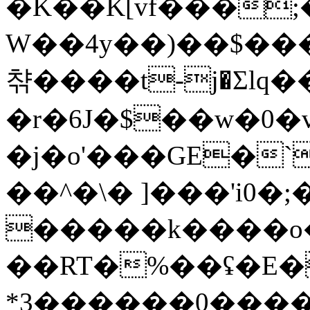
�K��K[vf���;
W��4y��)��$���[����U
챢����t-j�Σlq
�r�6J�$��w�0�v
�j�o'���GE�`
��^�\� ]���'i0�
�����k����o
��RT�%��ʢ�E���
*3������0����