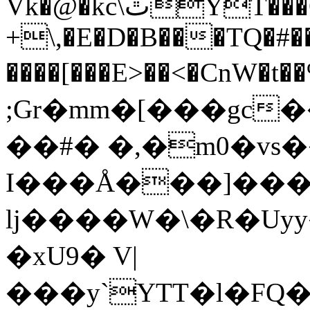
Vk�@�kc\ٿYT���OM�u���Y[�R��~aT�[�t��^h
+\,�E�D�B���TQ�
����[���E>��<�CnW�t��%okܤu�t
;Gr�mm�[���gc�
��#� �,�m0�vs
I���Å���]���
lj����W�\�R�Uyy�*
�xU9� V|
���y`YTT�l�FQ�