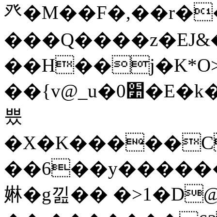
癶�M��F�,��r�
���Q����z�EJ&�
��H��j�K*O>
��{v@_u�0׺�E�k��<�*�6��V%��ւ$c3�=�
쁬
�X�K�����C1,
��6��y�������w�K�����F�}
㛦 �g낊�� �>1�D