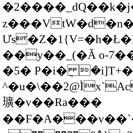
�2����_dQ��k�j�W�x>�ħ�׮Gv��`��]�{",�)
z���VtW�d�n�
Ưs�Z�1{V=�h�Ł�
��y��_(�Ǎ o-7�
�5� P�i�݈ �i]T+
^�u�\��2@֒Ix`Ac
㼅�v��Ra���
��F�A���v��`