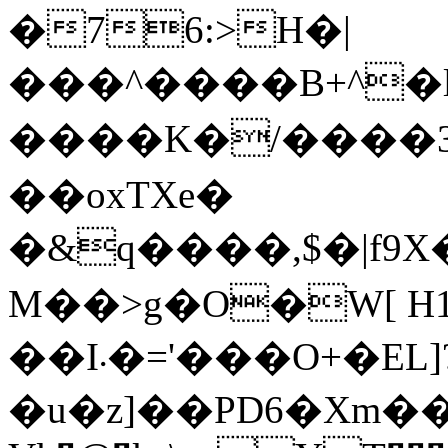
�76:>H�|
���^����B+^
����K�/����3]X�>
��oxTXe�
�&q����,$�|f9
M��>g�O�W[ H
��I܁�='���O+�EL]?
�u�z]��PD6�Xm��