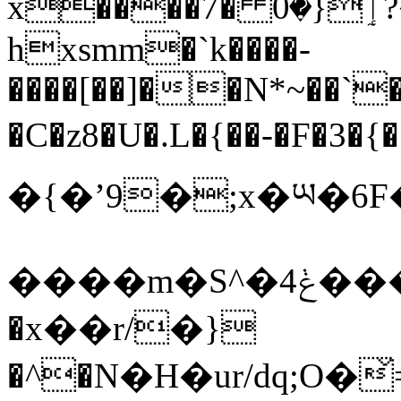
x����ٳ{�0 �7?�еҳ��$�؟
hxsmm�`k����-
����[��]��N*~��`�
�C�z8�U�.L�{��-�F�3
�{�ʼ9�;x�ཡ�6
����m�S^�4ݟ���s�W���^7h��d�2V>�n�I�]��ǉTi�����v0O��bW��}
�x��r/�}