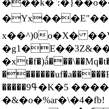
���k�`:�}��o
�Yx���E"��H
x��^)0o�X� ��V
�g1�E��3Z&��
�xt�f�)ǻ���\��Mq�t�
�������uf�a�����F�^�R��ٵ|��N 
�����ߟ9�K�5 ������{#�
�&�o�%ar�\�4�fb!