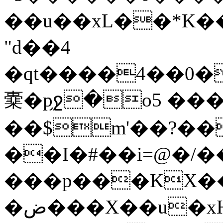
��u��xL��*K�
"d��4
�qt����4��0�
㰆�p֦ջ�o5 ��
��$m'��?��
��I�#��i=@�/�
���p���KX��
�ض���X��u�xHL4'��r�y�c����hF��`�s�O��*