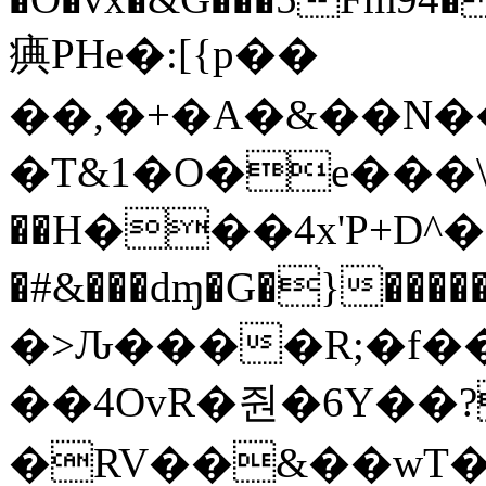
痶PHe�:[{p��
��,�+�A�&��N��
�T&1�O�e���\
��H���4x'P+D^
�#&���dɱ�G�}����
�>Ԉ����R;�f��
��4OvR�줜�6Y��?
�RV��&��wT�