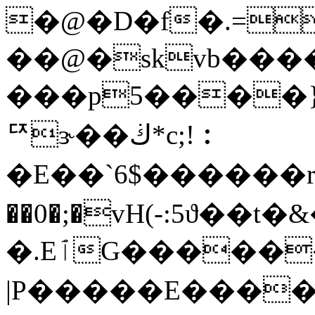
�@�D�f�.=l�؞
��@�skvb���
���p5����}
ꥣɝ��ڬ*c;!︰
�E��`6$�����
��0�;�vH(-:5ϑ��
�.EٱG������]���\\
|P�����E����