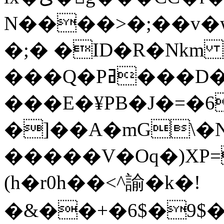
N����>�;��v
�;� �ID�R�Nkm
���Q�Pߥ���D�Ī�A�%�+/
���E�¥PB�J�=�6
�]��A�mG\�N
�����V�Oq�)XP=
(h�r0h��<^諭�k�!
�&��+�6$�9$�