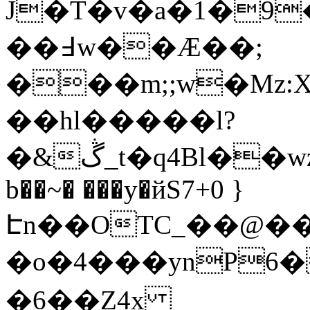
J�T�v�a�1�9
��߃w��Æ��;
���m;;w�Mz:
��hl�����l?
�&ڴ_t�q4Bl��wz���&��}�=��_j
b��~� ���y�йS7+0 }
Էn��OTC_��@�
�o�4���ynP6�
�6��Z4x