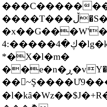
���C�������
����T���ڵ�S���; N/
�x��
G���W'
ڮ�4�����:4�lg�ks�e�>�C|
*�X�l�m�
��~Ş����Ư9����
�l�kȃ�Wz��$J�+R