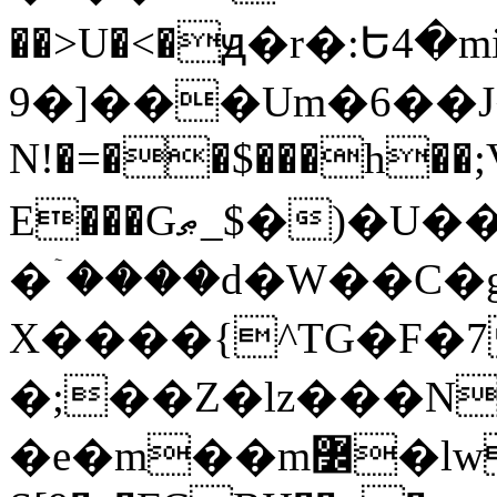
��>U�<�ԭ�r�:Ե4�
9�]���Um�6��J���
N!�=��$���h��;
���>ګ
E���Gޠ_$�)�U
�ۤ����d�W��C�
X����{^TG�F�
�;��Z�lz���N
�e�m��m߼�lwT9��`�?