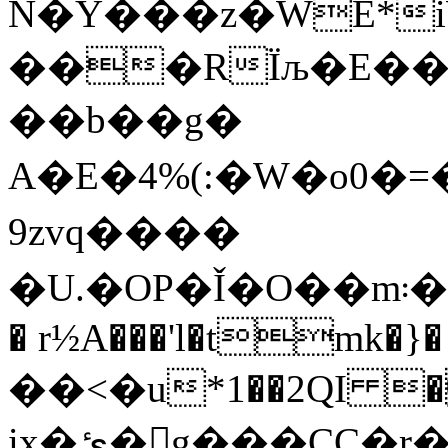
N�Y���z�WE*
���RΪљ�E��
��b��g�
A�E�4%(:�W�o0
9zvq����
�U.�OP�Ǐ�O��m܃�������.�A�\u3���R�V�DY]�~���m�`��N�Q`H��/
� r½A���'l�tmk�}� 
��<�u*1��2QI ��
ix�ئ�g���CC�r�p f�[F�̕!s��U=!$�� �