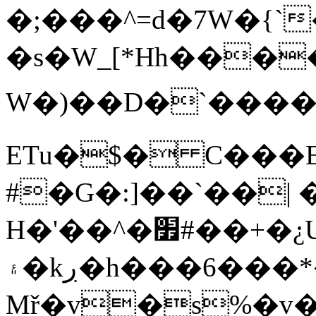
�;���^=d�7W�{`
�s�W_[*Hh���
W�)��D�`����
ETu�$� C���
#�G�:]��`��|
H�'��^�׿#��+�¿U�ߚ���!^ͱS�y�����*���VK�,�<)kq�K�Z���
۽�kڔ�h���6���*��H��
Mř�v�s%�v��