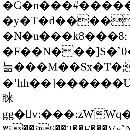
�G�n���#������
�y�T�d����
�N�u���k8���8
�F��N���]S�`0
늚���M��Sx�T�;�
�ʽhh��]������
睐
gg�v:���:zWWq��s��l�<�zfٽ
۳i��j6��2��F���Vx`