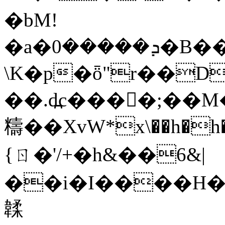
�bM!
�a�ܕ�����0�B���M�QGg!s���;��Aԏ�
\K�p�ȫ"r��D�;��ز��f�c��M*
��.d߽c����ٰ;��
䊭��XvW*x\��h�h�+
{ㄖ�'/+�h&��6&|
��i�I����H�����M��q|8�~�����j�D
韖