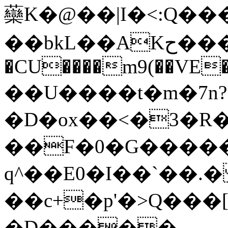
虊K�@��|I�<:Q���
��bkL��AKح����R:]������pK�b'�J�$[�����T,qN�.�&��"H��� }
�CU����m9(��VE�_�
��U����t�m�7n
�D�ox��<�3�
��F�0�G�����
q^��E0�I��`��.
��c+�p'�>Q���
�D�����