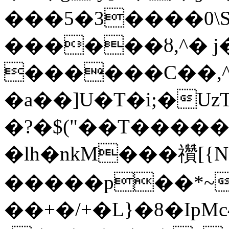
���5�3����0\S
������ȣ,^� j
������C��,^
�a��]U�T�i;�U
�?�$("��T�����
�lh�nkM���禶[
�����p��*~�
��+�/+�L}�8�IpMc