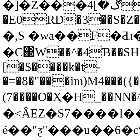
�]�Z���ڰ�]4�֎
�E0ٰRD�3��S�Z�
�,S �wa��F�Ƌɹ
�C΍W��^�4Ɓ��SH��
[�$����k�t-
�=�8�"���im)M4���({
(7����O�Ҳ�H_��NN
�<ȂEZ�S7����l��
é��"ƺ"���u��6�c\