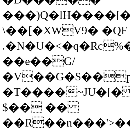
���)Q�lH����[�
\��[�XWV9� �QF 
.�N�U�<�q�Rc%�
��e��G/
�V��G�$��pM
�T����~JU�[�
$�� ��