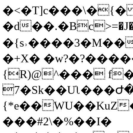
�<�T]c���\�{�
�d��.�Βc>=�J�
�{s˒����3�M��
�+X� �w?�?���
{R)@^��� f
7�Sk��Uʅ���Ժ�
{*e��WU��KuZ
���#2\�%��I�