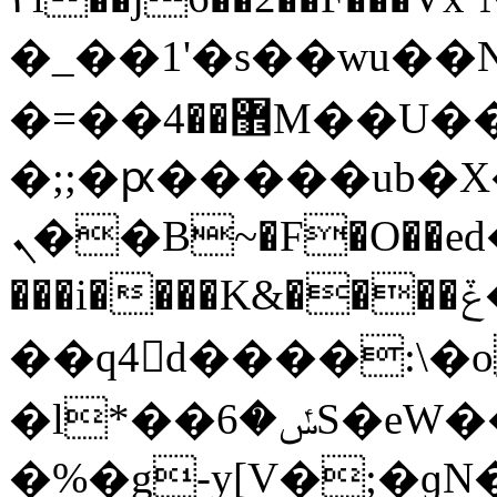
�_��1'�s��wu��
�=��޾��4M��U��%�-
�;;�ԗ�����ub
ܢ��B~�F�O��eԁ�;��E���$�;�M�P���
���i����K&����ݞ�h 4-��*�螸
��q4d����:\�
�l*��ݽ�6S�eW��rx�-{/a��}�V�~
�%�g-y[V�;�ɡN