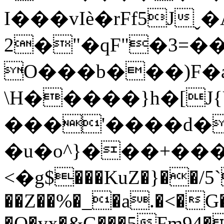
I���vIè�rFf5Jˬ
2�"�qF"�3=
O���b���)F�a�t%
\H�����}h�[J
���'����d�
�u�o^}���+���
<�g$���KuZ�}��/
��Z��%�_�a.�<�G�
�O�vx�&G���5Fm94�