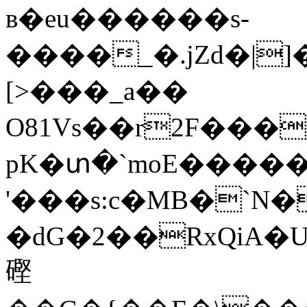
в�eu������s­
����_�.jZd�|]�
[>���_a��
O81Vs��r2F���
pK�տ�`moE����
'���s:c�MB�ˋN�
�dG�2��RxQiA
䃘