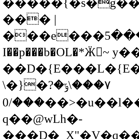
�����{�s�g��
��� |
���e���س�����5����_G����/?
I��p���b�OL�*Ӝ~ y��
��D�{E���L�{E
\�}�٧���\ݹ�?
���/0��>�u��l���̓��o��ז���a�_A��
q��@wLh�-
���D�_X"�V�q��