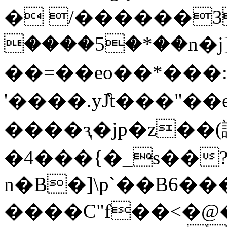
� /������3a�؃
����5�*��n�j
��=��eo��*���:
'����.yJ͒t���"��
����ԇ�jp�z��(
�4���{�_s��
n�B�]\p`��B6��
����C"f��<�@��o�#��d.V��`�T�