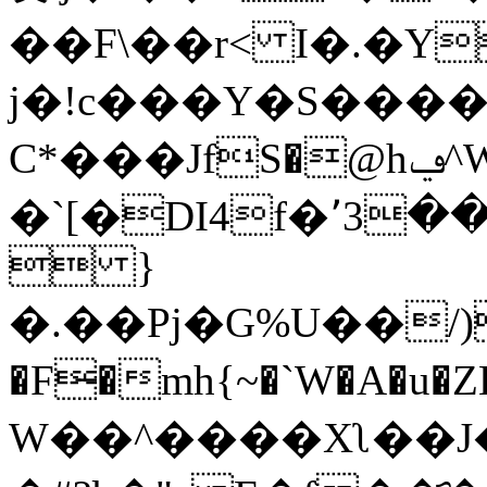
��F\��r< I�.�Y
j�!c���Y�S����
Ϲ*���JfS�@hݠ^W�7�M+V��i,Su.
�`[�DI4f�՚3��W�/A�
 }
�.��Pj�G%U��/)
�F̶�mh{~�`W�A�u�Z
W��^����Xʅ��J�