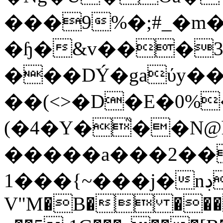
���9%�;#_�m�
�ɧ�&v���3
���DÝ�gaύy�
��(<>�D�E�0%
(�4�Y�֮��N@h�)���3f5"�ޙ~��Y��l����2L�3��
�����a���2��
1���{~���j�nڊ��E�f�\o/�B
V"M�B� ���l