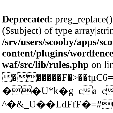
Deprecated
: preg_replace()
($subject) of type array|stri
/srv/users/scooby/apps/sco
content/plugins/wordfenc
waf/src/lib/rules.php
on li
������F�>��tμC6=ݥ�.����R�ǖ�i������>o�@$
��U*k�g_ca_c
^�&_Ʋ��LdFfF�=#O��ߞ�ϗ_��b�<{