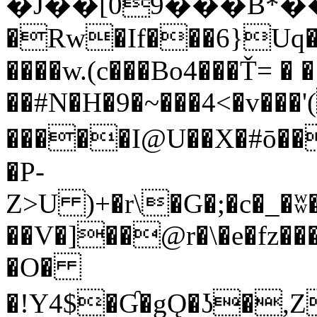
�J��[09���B*���ڃ��
�Rw�If���6}Uq�
����w.(c���Bo4���Ť= � �
��#N�H�9�~���4˂�v���
�����I@U��X�#ō����AQ
�P-
Z>U )+�r\�G�;�c�_�
��V�]��@r�\�e�fz�
�O�
�!Y4$�Ɠ�gǪ�ʖ�