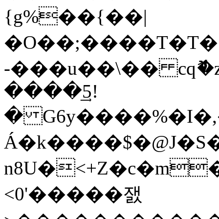
{g%��{��|
�O��;����T�T�
-���u��\�� cqޮ�z0�
����5͢!
� G6y����%�I�
Á�k����$�@J�S�
n8U�<+Z�c�m�A`
<0'�����잸