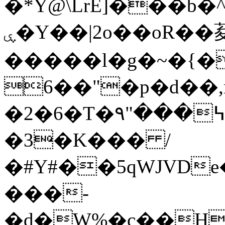
�*Y@\LrE]���b
ۑ�Y��|2o��оR��荾
�����l�g�~�{�
6��"�p�d��
�2�6�T�߆���"۹o������H���i�UD�:�=�mR@�hn��+��!
�3�K��� /
�#Y#��5qWJVDe
���-
�d�W%�c��H