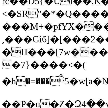
rc��D5{�ǛI��,K
<�SR"�*�Q���
���M+�pfYX��
,���Gi6]�[���2
�H��
�[7w���
�7}����<�(
�h�=���ཻ5�w[a
��P�u�Z�Զ4��yQ