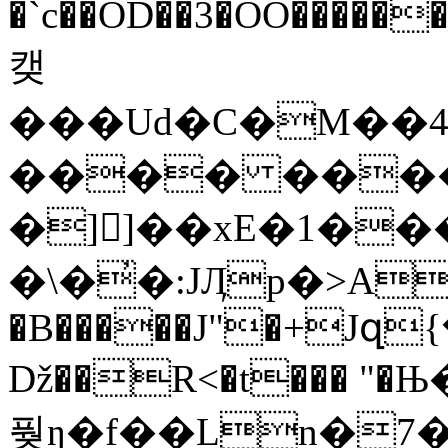
�`c��OD��3�OO����
캦
���Ud�C�M��
���� ����
�]]��xE�1��
�\�̓�:JӅp�>A��
�B�����J"�+Jզ
ǅ��R<�t��� "�Њ
풪ŋ�f��Ln�7