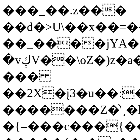
���_��.z���
��d�>U\��x��=��>6���V�ڪ$��ď���>��)
��_����jYА��
�vڮV��\oZ�)z�a��l��x�d�J��U��݇$þ�&�o@�u��^��]�f��L{mγ���qȁ��A����m��;��4����ՍV����!
���
��2X�į3�u��:
�������Z�֙'˼�l
�{=���c���{�