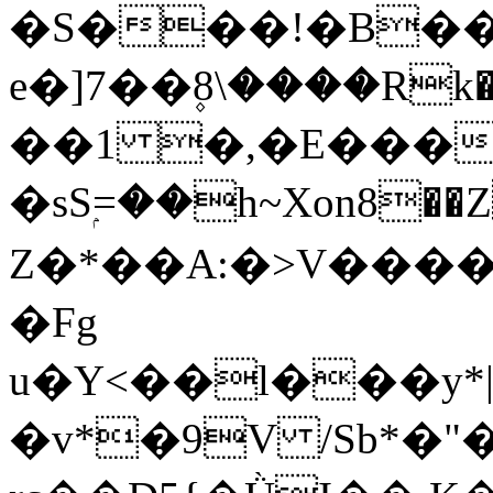
�S���!�B��
e�]7��۪8\����Rk�s��ގ>հ���*]�ⴝ
��1 �,�E���r�I
�sSۭ=��h~Xon8��
Z�*��A:�>V���
�Fg
u�Y<��l���y*
�v*�9V /Sb*�"