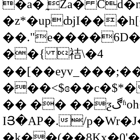
�a� ̰Za� C
�z*�upȸjI���h
��."e����6D�
��{ 祮\�4
��[��eyv_���;����~�ߒ�l��j�1K�׹�p�W"�=U����MS�F���ڐ�$�
���<$ɞ��c�$*
�� �� ��ƺڰʱoh�2R8�
IՅ�AP�./p�Wr�
�k��(��8Kx�0'�