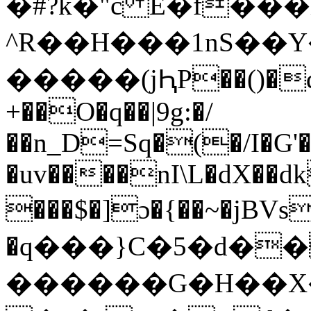
�#?k�"c E�f��҄�ĳ�r
^R��H���1nS��Y
�����(jԦP��()�q�\
+��O�q��|9g:�/
��n_D=Sq�(�/I�G'�
�uv�
���nI\L�dX��d
���$�]ɔ�{��~�jBVs
�q���}C�5�d��
������G�H��X�I