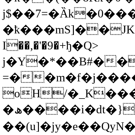
j$��7=�Ȁk�0�
�ҟ���mS]��JK����
I��,�'�9�+ђ�Q>
j�Y�*��B#��
=��m�f�j���
oH/�_K��
�ھ����i�dt�}����o�엟
��(u]�jy�e��QyN