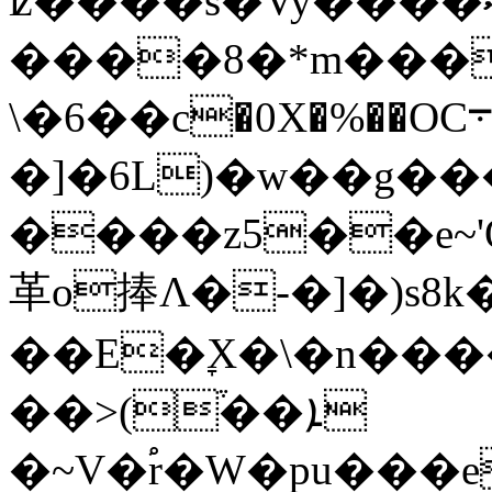
ʫ����s�Vy����ސ�������[��G�m?
����8�*m���
\�6��c�0X�%��OC܋���ɽ�N�,n�܃����H.��
�]�6L)�w��g��
����z5��e~'Q�)��l�J���ڇ޽�o
革o捧Λ�-�]�)s8k
��E�ׇX�\�n���
��>(֒��ܐ
�~V�֠r�W�pu���