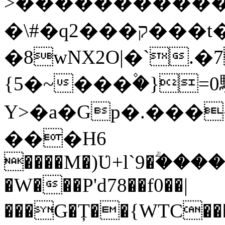
>������������
�\#�qק���2���t����DX��&X(��i~e�4J�F��%�́`�nOO4���{rtO\��?
�8wNX2O|�`.�
{5�~���۫�}=0
Y>�a�Gp�.����
���H6
����M�)Ʋ+l`9�ؖ���
�W���P'd78��f0��|
���G�Ț��{WTC���