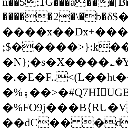
n��5;1G���a���[
�����2�\�b�δ$�����Y]Xפ6W��ш��JImV
����x��Dx+��
;$�����>}:k�
�N};�s�X����؎�
�.�E�F..<(L��ht
�%ۉ��>�#Q7HIّUGB^D`�\,dh$ᓶ�w����"��Xq��v�,�
�%FO9j���B{RU�
��dC�� �d