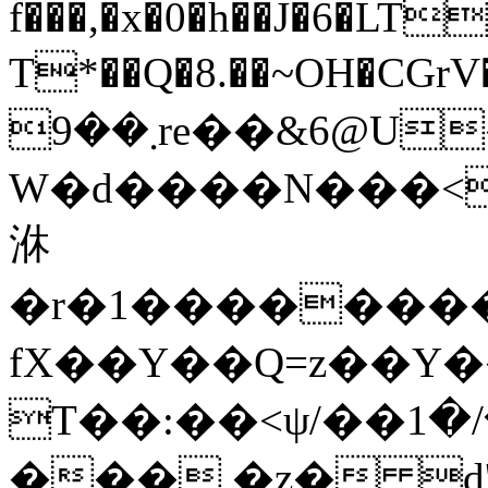
f���,�x�0�h��J�6�LT
T*��Q�8.��~OH�C
܂��9re��&6@U����c��S��E����θ��[��`9[,k�
W�d����N���<Q
㳜
�r�1��������
fX��Y��Q=z��Y�
T��:��<ψ/��ڙ1�,��ٗ/�1f�� a�|
��� �z� d'�׻���tȩ�v�