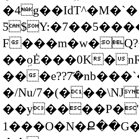
�4g��IdT^�M�`
Ƽ$Y:�7��5���
F���m�w�Q?�
��ܹoĖ���0K�n
���e??7̆݁�nb���`�܊Y}l��Ӌ
�/Nu/7�(���\
��y����P�'�
1���O�N�Ք��G�