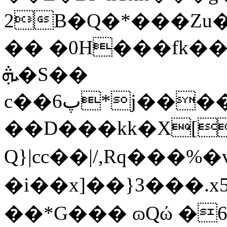
2B�Q�*���Z
�� �0H���fk�
ܞ�S��
c��پ6*j����T��Kt����\���4׬����D���Ξ��;�a����&������&!
��D���kk�X[�M�mo>�����@P
Q}|cc��|/,Rq���%
�i��x]��}3���.x
��*G��� ɷQώ �