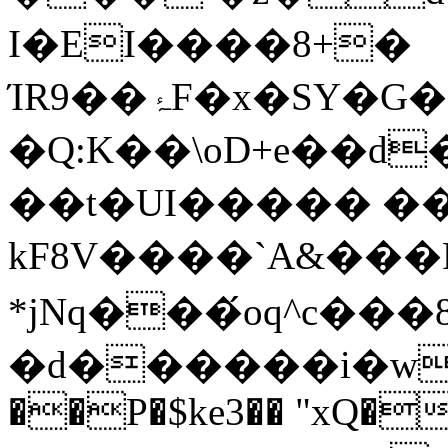
I�EI����8+�
ΊR9��ۂF�x�SY�G�c�rGݶ��2��o�y��q}
�Q:K��\oD+e��d
��t�UI����� ��
kF8V����`A&��
*jNq���́oq^c��
�d������i�w�&�rz
��P�$ke3�� "xQ�