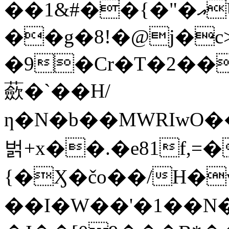
��1&#��{�"�އU��JxO;%�Ǐ����*�_3�V�x�Y��zP/
��g�8!�@j�c>
�9�Cr�T�2��
蘝�`��H/
ƞ�N�b��MWRIwO��S����~A=n�އ&���
벍+x��.�e81f,=
{�Ӽ�čo��/H�v
��I�W��'�1��N