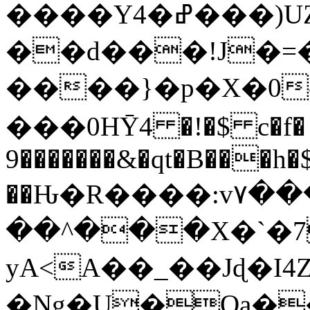
����Y4�ߝ��
��d���
!J�=
����}�p�X�0Հ
���0HȲ4 �!�$ c�f�
9�������&�qt�B���h�$
��Ԋ�R����:v۷
��^���X�`�7
yA<A��_��Jɖ�I
�Ng�U�Oa��