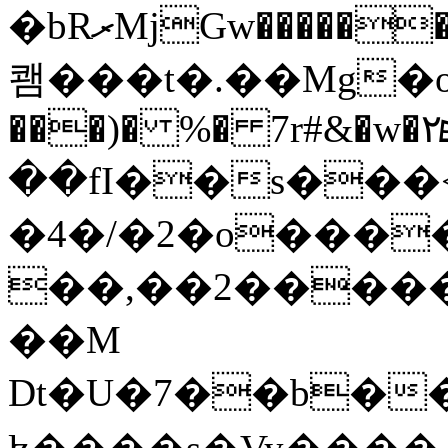
�bRރMjGw������p��Y'�Mi�t����@�|Q@��d�6YΤ��
쾜���t�.��Mg�о
���)� %� 7r#&�w�ܧ٢�<( �|�}
��fI��s���<��
�4�/�2�o���
��,��2�����l����.��}6���ͭm��
��M
Dt�U�7��b��7