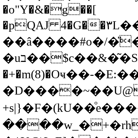
�o"Y�&�g��[
�pQAJ 4�G��۳L
��â����#o�/�̎
�uב��$c��&�͂�Sd�U�S�ԒÂ+�t�-�89�8|
�+�m(8)�Oҹ��-�E
�D����~��U@��ƣ�\�I�Aޑ�
+s|}�F�(kU��ͦe
����w_�+�rh