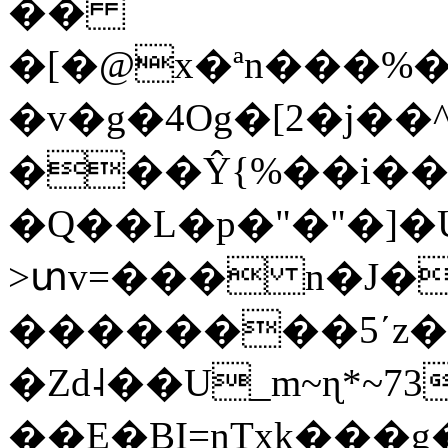
��
�[�@x�ªn���%�
�v�g�4Og�[2�j��
���Ŷ{%��i�
�Q��L�p�"�"�]�
>տv=��� n�J�aqL�n
��������5ʹz���$
�Zd˨��U_m~ɳ*~73
��E�BI=nTxk���g�i��Z��e