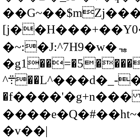
��G~��$mZj���
[j��H���+��Y0
�~:�J:^7H9�w�ᇾ
�g1��=�5����
^܊��L^���d�_-�x�$:�/ƿ﫽
�f����'�g+n��� 
����e�Ԛ�#��ht
�v��|