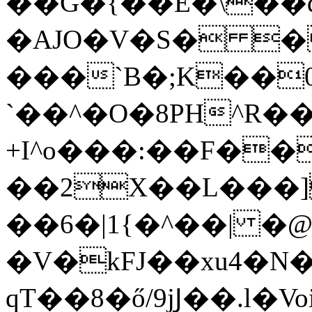
��G�{��E�\��q
�AJO�V�S� �Tݲ$����I�Y�0�3I�^r�����\�ЫuO
���`B�;K��0
`��^�O�8PH^R�
+I^o���:��F�����
��2X��L���]I�
��6�|1{�^��| 
�V�kFJ��xu4�N�
qT��8�ő/9jͿ��.l�