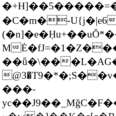
�+H]��5�����
�C�m�-U{j�|e6
(�n]�e�Ḥu+��uŎ*
MĖ�fJ=�1�Z���ݘ��h�����9�J
��ǖ�\���L�AG�
@3�T9�*�;S�͏
���-
yc��J9��_MǧC�F