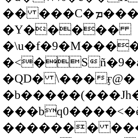
�� ���C�ן�����ܡ�!
�Y�����
�\u�f�9�M����
�<�Sñ�9�
�QD� \���ӻ@� �Jٶ�e
�b�����(���Jh�
���bq0����<�ѐ
������� ���,