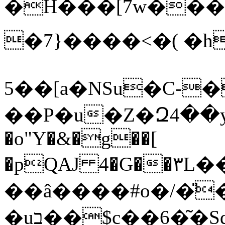
�H��
�[7w���
�7}����<�( �h
5��[a�NSu�C-
��P�u�Z�Զ4��yQ
�o"Y�&�g��[
�pQAJ 4�G��۳L
��â����#o�/�̎
�uב��$c��6�͂�Sd�U�S�ԒÂ+�t�-�89�8|