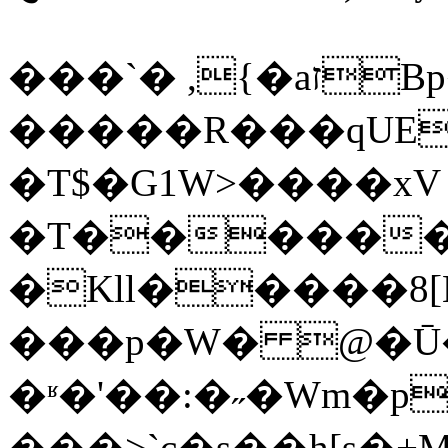
���`� ,{�aזBp�?���[�\� �O� �!
�����R���qUE�
�T$�G1W>����xV
�T������
�Kll�����8
���p�W� @�Ū
�ʶ�'��:�˶�Wm�
���>`c�s��h[s�+M�d��3՞o�