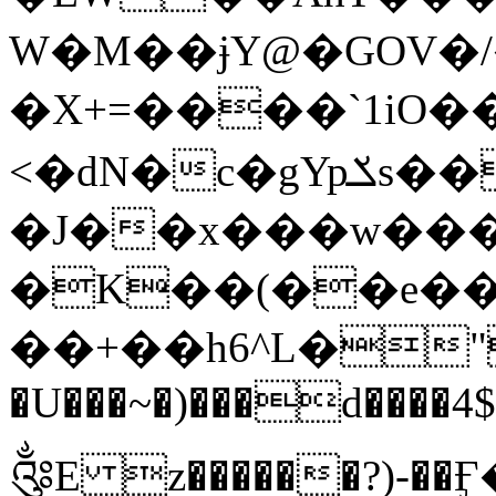
W�M��ɉY@�GOV�
�X+=����`1iO
<�dN�c�gYpݎs����5~x�����u�G0��=b2
�J��x���w��
�K��(��e��
��+��h6^L�"
�U���~�)���d����4$
༂E z������?)-�