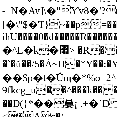
-_N�Av]\�"Ƴv8�'?
[�\"$�T}~��p=�
ihU����0�d�����R������
�^E�k�꟯> �R��
�`�ǔ��/5�Á~H�*Y��:
��$p�t�Ǘщ�*%o+2^
9fkcg_u��^���k�� �
��D(}*��嘦¡ .+�`D �
<�Ac�/