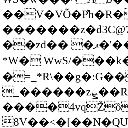
��V�VÕ�P͛h�R
�������z�d3C@
��zd�� �ޕ�'����誒�y��]/���;��n秪
* W� WwS/���k
�=_*R\��g�:G�
_������zܨ��RC[�^�@��XO�(�W*�B8ذYӬ՟V.ۍ��`��E���d&:�\��UV�͵�*d-
����4vqŽȍ
8V��<�[�
�N�QU