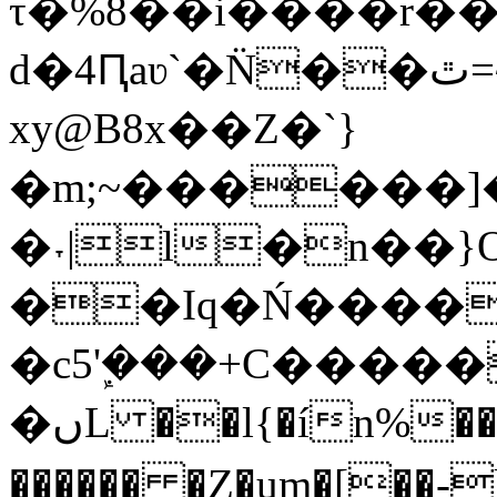
τ�%8��i����r�
d�4Ԥaʋ`�N̈��ٿ=~:�_��
xy@B8x��Z�`}
�m;~������]��ݐ�M�%���۰<=�~�f���xv�6��T�C-۷��s��Q�
�˕|l�n��
��Iq�Ń����
�c5ܾ'���+C���
�ںL ��l{�ín%��29�Xw�ᩭ�wWC�5ѕTb
������ �Z�um�[��-