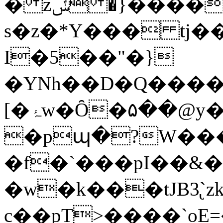
� zݽ �}�����lHUX��4\�6��L
s�z�*Y��� tj���<>�PY
I�5��"�}
�YNh��D�Q�����
[�ۂw�Ȏ�۵��@y��O>
�pպ�?W���
�f�`���pI��&��
�w�k���tJB3̢
c��pT>����`oE