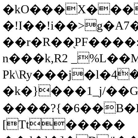
�kO���X����
�!I��!i��>g�A7
��r�R��֖PF����
n���k,R2 _%L��
Pk\Ry���j�l�4ܳ�������.2^
�k�}���1_j/�
����?{�6��B�D
[Tt�����