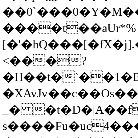
��0`���0�Y�M������϶V�,�ѩ 
����t��aUr*%
[�'�hQ���[�fX�j
<���?
�H��t�`��1�BH
�XAvJv��c��Os��
_� �t�D�|A��f
s����Fu�uc4��