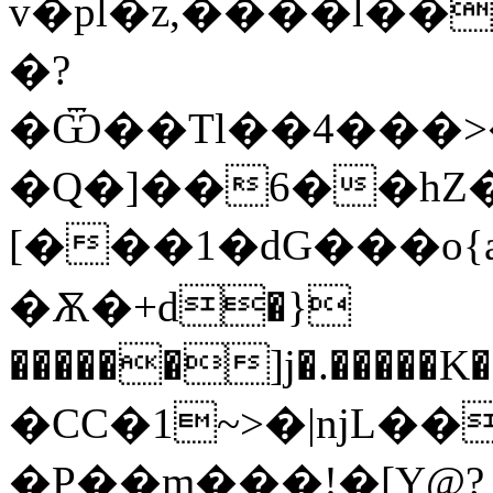
v�pl�z,����l�
�?
�Ѿ��Tl��4���>
�Q�]��6��hZ
[���1�dG���o{а
�Ѫ�+d�}
������]j�.�����K���ݫN�e
�CC�1~>�|njL�
�P��m���!�[Y@?