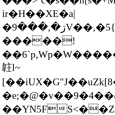
ir�H��XE�a|
�ڗ�,���9V��,�5{�I�S�6�~�4= 4����[0S^2"G�
�����!
��6`p,Wp�W���
䪒l~
[��iUX�G"J��uZk
�e;�@�v��9�4��@
��YN5FS<��Z�tK�uh��