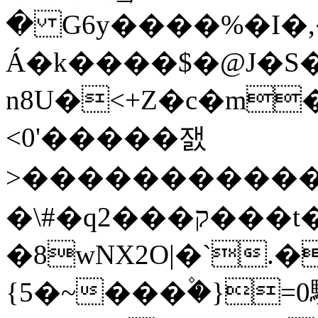
� G6y����%�I�
Á�k����$�@J�S�
n8U�<+Z�c�m�A`
<0'�����잸
>������������
�\#�qק���2���t����DX��&X(��i~e�4J�F��%�́`�~OO4���{rtO\��?
�8wNX2O|�`.�
{5�~���۫�}=0