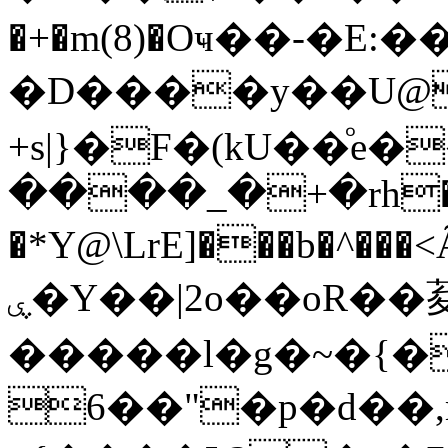
�+�m(8)�Oҹ��-�E
�D����y��U@��ƣ�\�I�Aޑ�
+s|}�F�(kU��ͦ
����_�+�rh�!
�*Y@\LrE]���b�^��
ۑ�Y��|2o��оR��荾
�����l�g�~�{�
6��"�p�d��,