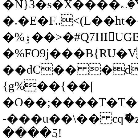
�N}3�s�X����؎�
�.�E�F..<(L��ht
�%ۉ��>�#Q7HIّUGB^D`�\,dh$ᓶ�w����"��Xq��v�,�
�%FO9j���B{RU�
��dC�� �d
{g%��{��|
�O��;����T�T�
-���u��\�� cqޮ�z0�
����5͢!