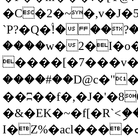
�C�2�~�,v�J
`P?�Q�۟!� ��?
����w�2�I�o
����[�7���v�tr�ړ�ro˽�-���
����#��D@c�"
��ʭ��f�,�J�'�8
�&�EK�~�f[�R`<ި
I�Z%�acl����ܘ/J���� Mkĉ�0/