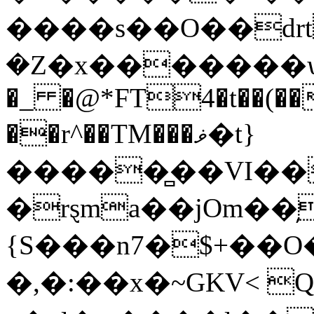
����s��O��dr
�Z�x�������ѱ˵
�_ �@*FT4�t��(��
��r^��TM���ޥ�t}
�����̻��VI��
�rȿma��jOm��̦�ۭ
{S���n7�$+��O�
�,�:��x�~GKV< 