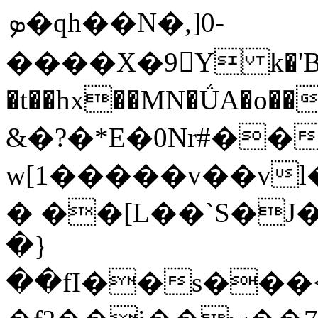
ܤ�qh��N�,]0-
����X�9Y k�'B��
�t��hx��MN�ǗA�o��
&�?�*E�0Nr#��
w[1�����v��vl
� ��[L��`S�J�
�}
��fI��s���