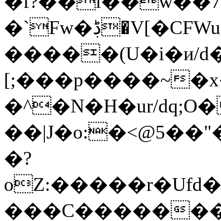
�f?��i��w��
�`Fw�ڋ�V[�CFWu���>�����6��j?
�����(U�i�и/d��:����^���T�����n�<ӻ�9pi׭����
[;���p����~�x
�^�N�H�ur/dq;O
��|J�o:�<@5��"��[٬W�M�X�w���g�U:���>��E
�?
oZ:�����r�Ufd
���C�������