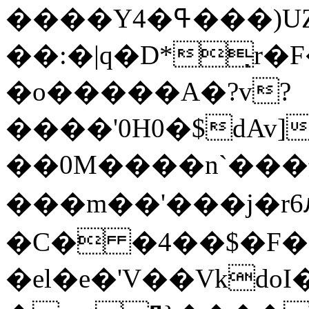
����Y4�ߟ��
��:�|q�D*͉
�o�����A�?v?
����'0H0�$dAv]
��0M����n`���
���m��'���j�
�C� �4��$�F�
�el�e�'V��Vkdo