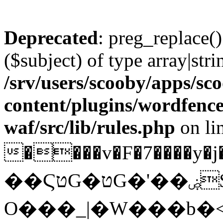
Deprecated
: preg_replace()
($subject) of type array|stri
/srv/users/scooby/apps/sco
content/plugins/wordfenc
waf/src/lib/rules.php
on li
����v�F�7����y�j�t��H�IJ��8
��ϚטG�טG�'��ۻ$x�-�'��Bծ�]�^�
O���_|�W���b�<{�