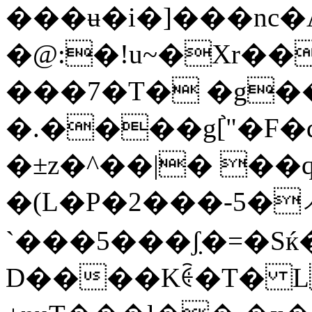
���ʉ�i�]���nc
�@:�!u~�Xr��
���7�T� �g
�.����g[֙"�
�±z�^��|� ��
�(L�P�2���-5�
`���5���ʃ̣�=�S
D����Kꐿ�T� L