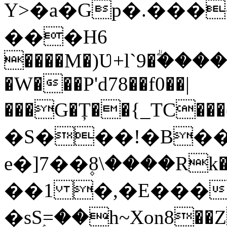
Y>�a�Gp�.����
���H6
����M�)Ʋ+l`9�ؖ���
�W���P'd78��f0��|
���G�Ț��{_TC���
�S���!�B��
e�]7��۪8\����Rk�s��ގ>հ���*]�ⴝ
��1 �,�E���r�I
�sSۭ=��h~Xon8��