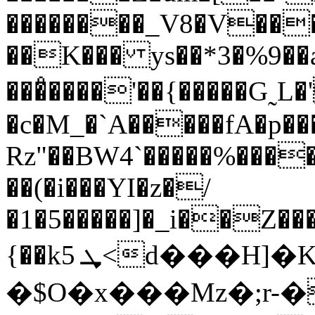
��������_V8�V��
��K��� ys��*3�%9�
���̊����'��{�����G˷L�'�|O
�c�M_�`A�����fA�p�
Rz"��BW4`�����%����
��(�i���YI�z�/
�1�5�����]�_i��Z�
{��k5 ܜ<d���H]�Ku�\�/d��I@��
�$O�x���Mz�;r-�