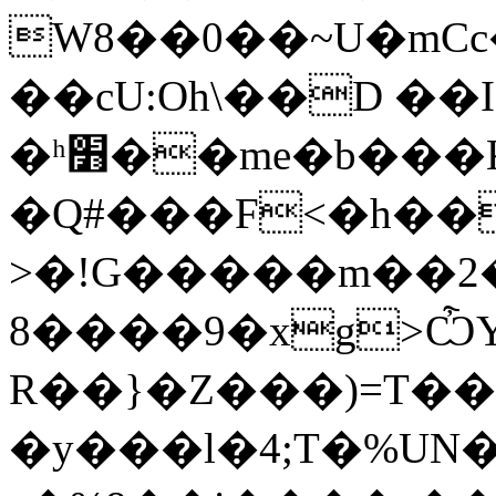
W8��0��~U�mC
��cU:Oh\��D ��I
�ʰ׻��me�b���K��D-
�Q#���F<�h��
>�!G�����m��2�
8����9�xg>ѼY
R��}�Z���)=T��
�y���l�4;T�%U