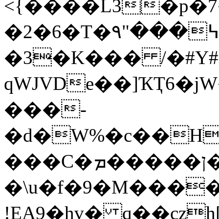
<{����L3�p�
�2�6�T�߆���"۹o������H���i�UD�:�=�mR@�hn��+��!
�3�K��� /�#Y
qWJVDe��]ҠҬ6�j
���-
�d�W%�c��H
���C�ן�����ܡ�!�Y�����
�\u�f�9�M����m��WZ5�z"�
!EA9�hv� q��cz