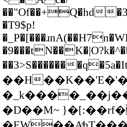
��"Of��+Q�hd�3
�T9$p!
�_P�[���ɹnA(��H7n�W
�9���tN��K�|O?k�^
��3>S�������q�5a
��H��K��'E�'
�_k����_��j�
�D��M~ }�[:��rf
�EW��AͯhT����Rq���oO�W��B�