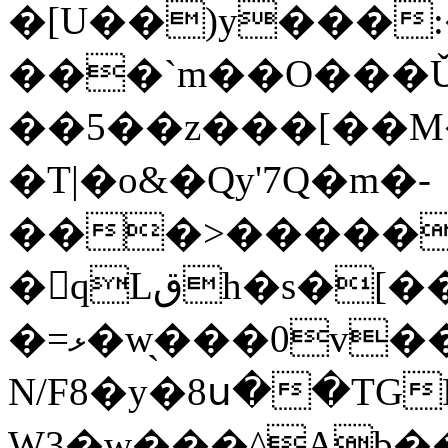
�[U��)y���:
���`m��O���
��5��z���[��M
�T|�o&�Qy'7Q�m�-
���>������
�񌼪qLقh�s�[��3�,9�~�I�R|'���4Z�/
�=ޅ�w̖���0v���Y.ރYs+f���
N/F8�y�8ս��TGFr+ZDf��\����
W3�w���^Ab�