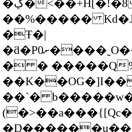
�ڲ�<��+H[�!�8�
��%����� Kd�J
�Ŧ�|
�ƌ�Pށ0����˷O����"��U��Z^%��ȯѕ�mCK���ޕF�&dW�ٗY��_�[y�gK��i~�z��<
� � �����Q
��K��OG�]I��
��`� b�����w�˶
(�>��a���{[Qc
�D������u���