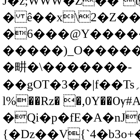
̌J�z;WWW�Z��`t3�V
� ê��x\2�Z�
�6���@Y����
�����)_O�����s�HTC$
�畊�\�������-
��gOT�3��|f��Ts؍Yj��u�K����ғ$}m��5��׆
l%��Rz� �,0Y��Ѹ
�Qi�p�fE�A�nJ
{�ǲ��V{`4�b3o+