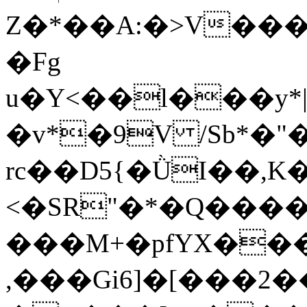
Z�*��A:�>V�
�Fg
u�Y<��l���y*
�v*�9V /Sb*�"
rc��D5{�ǛI��,K
<�SR"�*�Q���
���M+�pfYX��
,���Gi6]�[���2