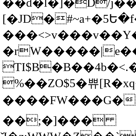
��d�l�]�D/j
[�JD�#~a+�5Ե�
���<>v���v��Y�
�rW�����|e��{���j�
TI$B�B��4b�
%��ZO$5�쀼[R�x
����F
W���G��޺�蟉�?
��;�]���