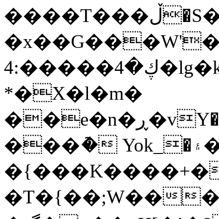
����T���ڵ�S���+ N/
�x��
G���W'
ڮ�4�����:4�lg�ks�e�>�C|
*�X�l�m�
���ު� Yok_�۽��/
�{���K����+�
�T�{��;W���&��g�