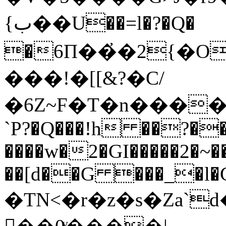
{ب��U��=l�?�Q�
�6П��҆�2{�O
���!�[[&?�C/
�6Z~F�T�n����
`P?�Q���!h ��?�
����w�2�GI�����2�~�
��[d��G ���
_�l�
�TN<�r�z�s�Za`d