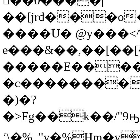
��0ͮ����|
��[jrd���o
����U� @y���<^
e���&��,��[��[
�����E�����
�c���������
�)�?
�>Fg��k��/"9ԣ�g�P�
ʻ\�%_"y�%Hm�y