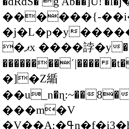
�dRdS� g Ab��]U!'�l
������{-��
�ј�L�p�y�����
�ޕx ����誖�y��]//�V�Xm��SU�Kb
��������ʹ|�����t�A
�]�Z䋸
��u_n�ɳ:~��8��.��E�RI=ݨ�V2D[/^�@��X��(�W*�C8ذ^Ӭ՟�.ۭ��`��E
���m�V
�V��A:�ߟn�f�i3�hxȱz��q��MJ;Uy�0�9���+���jyGJm0z�D�.�%�-Os�Z<��HԊ{��Y��S��۟h�Z�Y�ori�O�