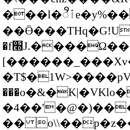
���l�ٱꨪe�y%��t������?)-
��Ӫ���THq�G!U�ॿ;?�
�f׭J.����Ώ�����S%
[������_���Xv�
�T$�1W>����p
���o�&�K|�VKl
�4��'�@�)���
�� o\\��p�z�