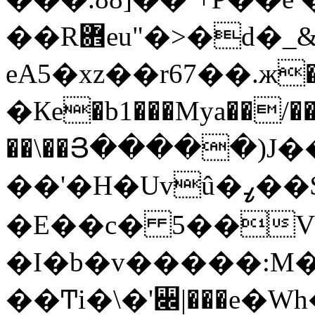
��R܎eu"�>�d�_&T�p�k�6��l:�6R�a-
eA5�xz��r67��.ж
�Кe�b1���Mya��/��d
��\��Յ�����)J
��'�H�Uvû�ߨ��$|K=�WD
�E��c� 5��
�I�b�v�����:M�
��Ͳi�\�'꫌|���
e�Wh