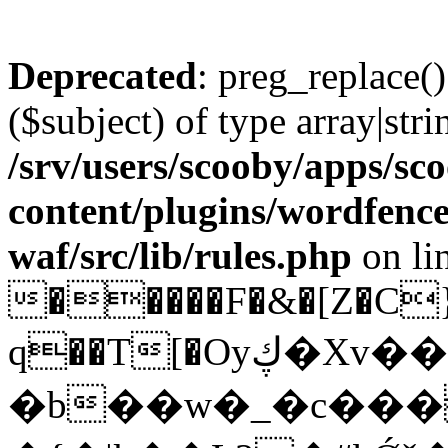
Deprecated
: preg_replace()
($subject) of type array|stri
/srv/users/scooby/apps/sco
content/plugins/wordfenc
waf/src/lib/rules.php
on li
�����F�&�[Z�C
q��T[�Oyڮ�Xv����d� HB
�b��w�_�c���