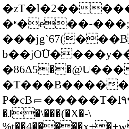
�zT�l�2����
�ʶ�e��-���;\
���jg`67(���
b��jOÜ����y��
�86Δ5��@U���
�T���B�����k{
P�cB⫭�����T�l٩��3.k��_L��Q�e%��p�Ӳ�<�D�*���ֶpM�O&�J\�J�
�J�\���(�X�-\
%t��4�����х+�+w�