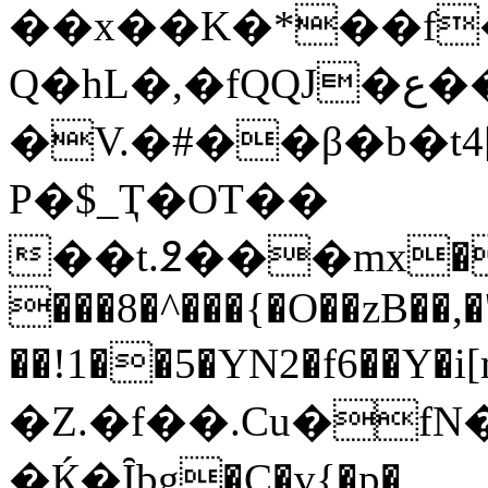
��x��K�*��f
Q�hL�,�fQQJ�ع���\C�n���xY�<%!
�V.�#��β�b�t4
P�$_Ҭ�OT��
��t.߶���mx�
���8�^���{�O��zB��,
��!1��5�YN2�f6��Y�i[m��ږg��lS��^Y�#��o�
�Z.�f��.Cu�f
�Ќ�Ȋbg�C�v{�p�