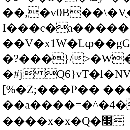
��,�v0B��\�
I���c�a������x
��V�x1W�Lȹ��gG
�?���}/>�W
�#j Q6}vT�l�NV�O}
[%�Z;���P�� ��
��a����=�^�4�
����x�x�Q�׭