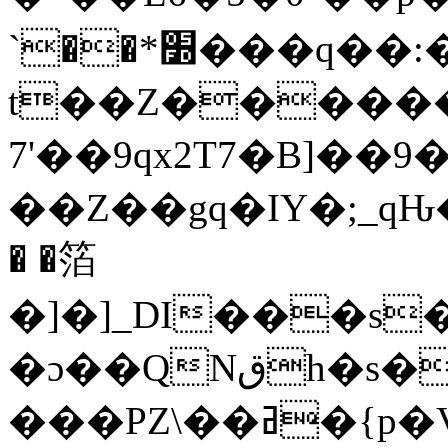
`��*׽���q��:����.#��!jQ�����[v g��/x?
t��Z���������)��
7'��9qx2T7�B]��
��Z��gq�IY�;_qԊ�_�i��.�ئ\�d=}E�y�zb��E��Y&.�7�ب���(
� �箔
�]�]_DI���s�&:K���
�ɔ��QNقh�s�[��3�,��~�N�R|/
���PZ\��ߥ�{p�V���0}