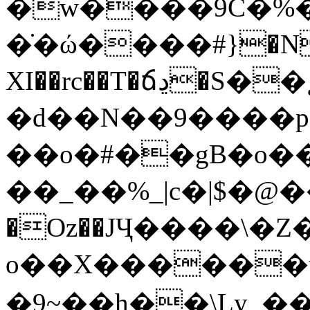
�w����9C�%�
�̇�ώ����#}�N�
XI��rc��T�ճڍ�S��˛ N/
�d��
N��9����p
��o�#��gB�o��%���ٷ�ǭ� o�
��_��%_|c�|$�@��
�Oz��JҶ����\�Z
o��X������u
�9~��h��\Lу_��