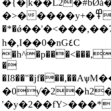
�{�|k��L2�#bǾ
�>�����y+�߾n�Y���V6:�J��i���f�Iܙ��$/
�*�ǿ��'�<���,�
h�,I��0�nG٤C
�h^�p���<���,�<
�
�I8��"�jf���,��AѱM�
�0ƴ�2�h2�
'�y�2��fY>���*����2�b���$�