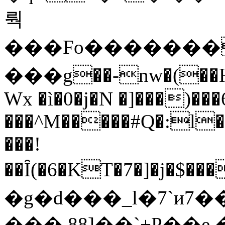
뤅
���Fo�������>#��
���g��-nw�(��H
Wx �ì�0�j�N �]���)��
���^M�����#Q�:l
���!
��Ȋ(�6�KT�7�]�j�$���4U�ܕ���0^�U����`����E�nᲤv�)���i
�g�d���_l�7`и7��ן��*���gj+��k�j�CY^�V���"��PA�l;��^�vc����Z�M�
���.88]��`+P��e 