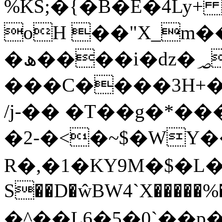
%KS;�{�B�Ȇ�4Ly
oH ��"X_m�
���C����3H+�
/j-�� �T��g�*��
�2-�<�~$�WY
R�,�1�KY9M�$�L�
S��D�ŵBW4`X�����%�
�^��L6�5�0`��p� M