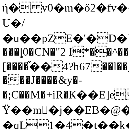
ή� v0�m�ő2�fv�
U�/
�u��pZE�'�D�
���ȴ0�CN�"2 I*��^�
[����֞��4?h67��l��
���J���
�&y�-
�;C��M�+iR�Ҝ��E]e
Ϋ��m�ٕj��EB�@�W�I���4�c���
�qL1�4�t��