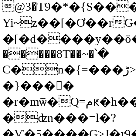
@3�T9�*�{S��
Yi~z��[�Ơ��r
�[�d����y��ö�k
�����8T��~�՝�
C�n�{=���ڑ>L��7<��2p� [P����J}
�}����
�r�mѿ�Q=مԟ�h���T���l�}o�j��F���k�|
�ʣn���=l�?
�Ѵ�5����G>J�r9