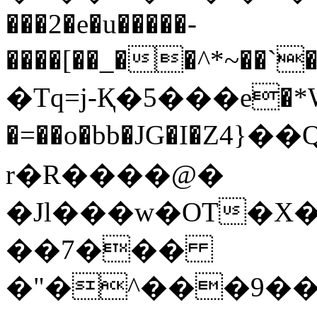
���2�e�u�����-
����[��_��^*~��`
�Tq=j-Қ�5���e�*
�=��o�bb�JG�I�Z4}
r�R����@�
�Jl���w�OT�X
��7���
�"�^���9��O