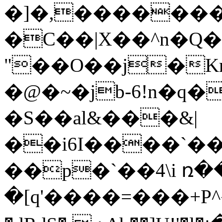
�]�,�������
�C��|X��^n�Q�
"��O��j�K
�@�~�jb-6!n�q
�S��al&���&|
��i6I����`�
��p�`��4\i ռ�
�[q'����=���+P^