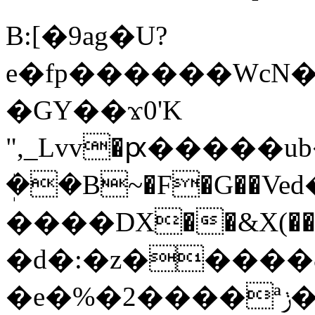
B:[�9ag�U?
e�fp������WcN
�GY��ϫ0'K
",_Lvv�ԗ�����ub�X�ޱ�
ܲ��B~�F�G��Veԁ
����DX��&X(��i~m
�d�:�z�����
�e�%�2����ªݫ�$�,�%o���bG9�)�