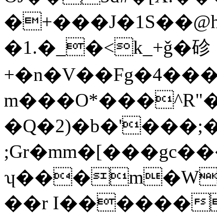
�+���J�1S��@h
�1.�_�<k_+ǧ�䂦
+�n�V��Fg�4��
m���O*���^R"
�Q�2)�b�'���;�;��5ޤu�
;Gr�mm�[���gc���
ʮ���m�W�
��r I������