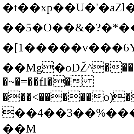
�t��xp��U�'�aZl
��5�O��&�?�*��
�[1�����v���6
��Mg�оǄ^���{�)
�~�=��fI��
���<�����o)�
��4��3��%���l����.��}6���͝m�G
��M