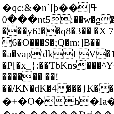
�qc;&�n`[þ��ߟ|
���0nt5:��w�g�Q�=�h�8j�.����;K��;�i��:��B?
���y6!��q8�3�� �X
6�O���$�;Q�m:]B��
�a�vap'dkLV�1�
�P[�x_}:��TbKns���
������ ��!
��/KN�dK�4���}K��
�+�O�h�Ia�