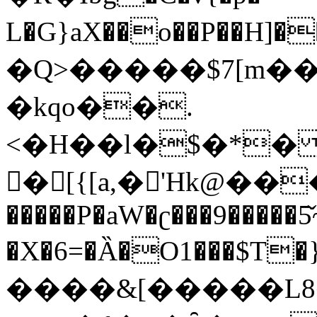
L�G}aX��o��P��H]��Fۺ�y�Fw(�7p��!R�w�=�K���[xn��j���ߛ�8�t�<�Apji�WR
�Q>�����$7[m��
�kqo��.
<�H��l�$�*� 4
�[{[a,�'Hk@��� 
�����P�aW�ʗ���9�����
�X�6=�Ȁ�O1���$T�}Eق���>�<�ҟ�����.��e$���a��Y̟D��7���������*��u�Q͕͢h��*���Ǭ��ԦB����Dʌ��Z�7_>���z�N�jp��W�6M�C5ZR��
����&[�����L8�