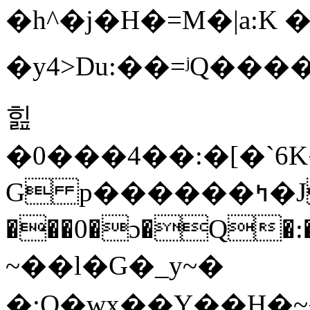
�h^�j�H�=M�|a:K �
�y4>Du:��=ʲQ��
힖
�0���4��:�[�`
G p������ߤ�J�S3��.�Q$?
���0�ɔ�Q�:�I
~��l�G�_y~�
�;O�wx��Y��H�~