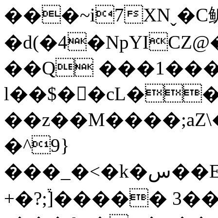
���~i7XNˬ�C
�d(�4�NpYICZ@�>�Hn�ڦg�]�������
��Q ���1���
l��$��cL�
��z��M����;aZ\
�^9}
���_�<�k�س��Eu�s��Ux�����<%u���%?
+�?;֒]����� 3�