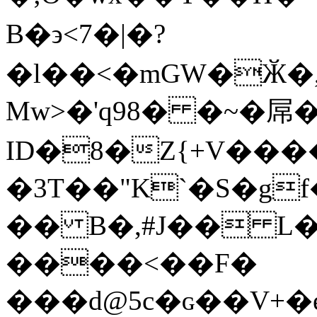
B� ϶<7�|�?
�l��<�mGW�Ӂ�
Mw>�'q98� �~�屌
ID�8�Z{+V��
�3T��"K`�S�g
�� B�,#J�� L
����<��F�
���d@5c�ɢ��V+�e���.