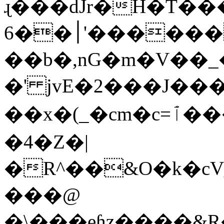
ɻ���dJr�H�T�
׀��6'�������d���Q<�L�I?
��b�,nG�m�V��_�A�<�}�4
�' jvE�2���J���
��x�(_�cm�c=ٱ����Ɏ7Ov\�츚�1Y��?
�4�Z�|
�R^��&O�k�cV_�ڬ��|qN�FHL֪�0�zu�Ѐ=�{�{��xn�i
���@
�\���eɦz����&R