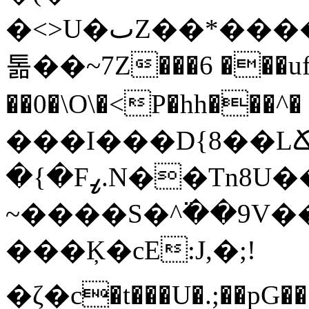
�<>U�ٮZ��*�����r:�J6*�;+����ӝ�=�����֣���ױ��j:��OiO�G���uJ�0�
톪��~7Z���6 ���u
��0�\O\�<P�hh���^� 2�
���I���D{8��L
�{�Fߨ.N��Tn8U��k�]�-
~����S�^߳��9V
���Ķ�cE:J,�;!
�ζ�c�t���U�.;��pG��ٶybuͪ{��6�'�c��}=`[hk�0lϦ!x'�A؄��[