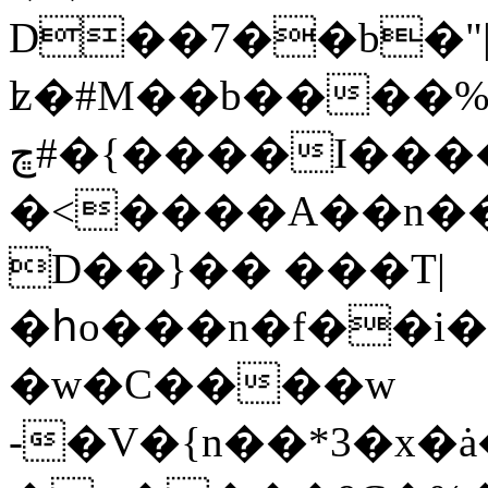
D��7��b�"|
ʫ�#M��b����%
ڇ#�{����I����.O�ǉTi�����v0O��bW���8V���A"�4ă(�}
�<����A��n��
D��}�� ���T|
�հo���n�f��i�
�w�C����w
-�V�{n��*3�x�