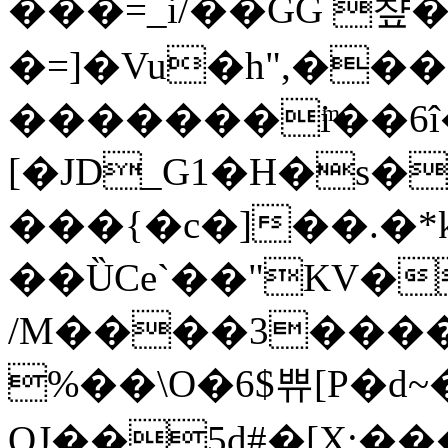
���=_i/��GG 챺
�=]�Vu�h",���
�������iͫ��6
[�JD_G1�H�s�
���{�c�]��.�
��ȔCe`��"KV�
/M����3����t
%��\O�6$쀼[P�d~
OJ��5d#�[X:�