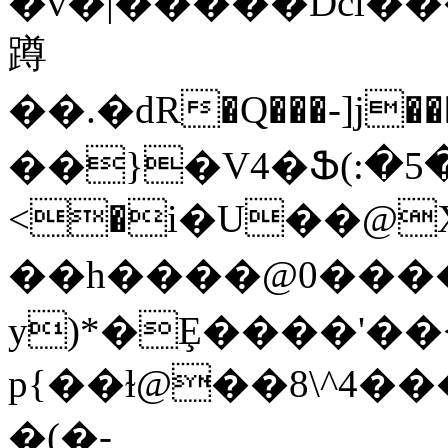
�v�|�����Dci��
蹲
��.�dR�Q���-]ϳ���0��,�ק��8.qz5�����
��}�V4�Ֆ(:�5�
<�i�U��@X�
��h����@0������u�%�����
y)*�Ȩ����'��
p{��ɫ@��8\^4���
�(�-