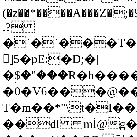
(�z��*����A���Z�;�9
.?
�`�`���T�
󓧫]5�pE:�D;�|
�ؚ$�"���R�h����ge
�0�V6���@������ړO��Xe�M�=;
T�m��*"\t�I��
��dl mİ@g�