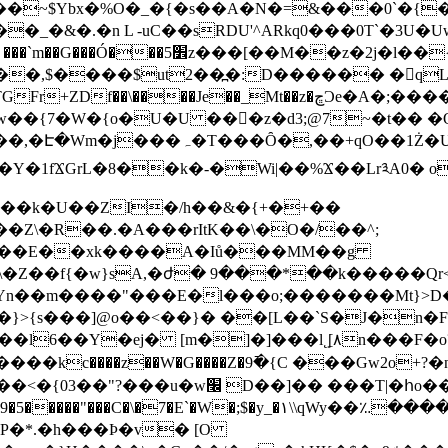
~$Ybx�%O�_�{�s��A�N�=&���0`�{� M�,
�_�&�.�n L -uC��sRDU'^ARkq0���0T`�3U�
�z�2j�l��{�d+ �T��o&�Qy�6Q�m�-
2��߽�:D������ �񌼪qLقh�s�[��3�,9�~�I�R|'���$Z�
U�U ��󿲖�z�d3;@7~�t�� �Qۼ{���<��o�8� {�=� ��
1Ż�U%��.d�^^}�]wb���OUU��-
�1fϪGrL�8��k�-�Wi|��%Ϫ��Lr༣A0� 
���k�U��ZI�/h��&�{+�+��
87��E��xk����A�Iů���MM��g
�Z��f{�w}sA,�ժ� 9���*��k�����Qr
�l���o;�������Mt}>D��0�û`��$��pS1��I9��&��U�Y�`Z�
�}>{s���]@o��<��}� ��[L��`S�J�n�FL
c��l6��Y�ej� [m�]�]���lܻ˛[۸n���F
���kc����z��W�G����Z�9߫�{C ���Gw2o+
��ne�^ 4Ac��I�~ ?��� ���w/�F�ۻ!