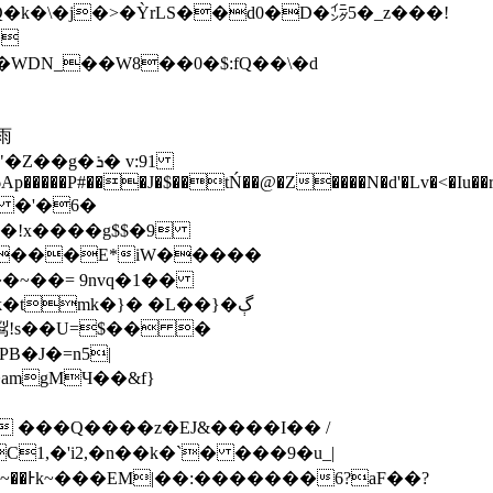
�2�7팆Q�k�\�j�>�ỲrLS��d0�D�㌄5�_z���!
�
�WDN_��W8��0�$:fQ��\�d
1J6Ap�����P#���J�$��tŃ��@�Z����N�d'�Lv�<�Iu�
� �'�6�
QH�!x����g$$�9
�~��= 9nvq�1��
amgMЧ��&f}
 ���Q����z�EJ&����I�� /