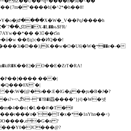
{7m�ˮ����b[�^2*�h��8!
�Y�o�jժ����X�W�_V��PqJ����h
<7AYw��*�� �3��t5n
�P��]���� ���|
�Q���0X`�|
�Γ 9O����,e�G�n ?