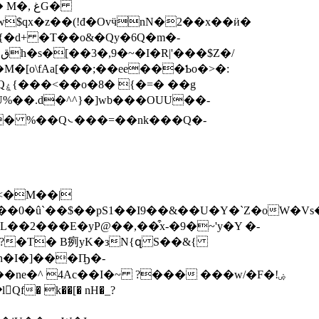
 غG�
Uw$qx�z��(!đ�OvӵnN�2��x��ӥ�
/
g
o� %��Q᭥���=��nk���Q�-
<�M��|
oW�Vs�%��tO�&��6c�w��nތ0Xt���ė��.H�JN�ǗA�o�
��2���E�yP@��,��͒x-�9�~'y�Y �-
�o?�T� B㾐yK�зN{զ S��&{
?�n�I�]���Ҧ�-