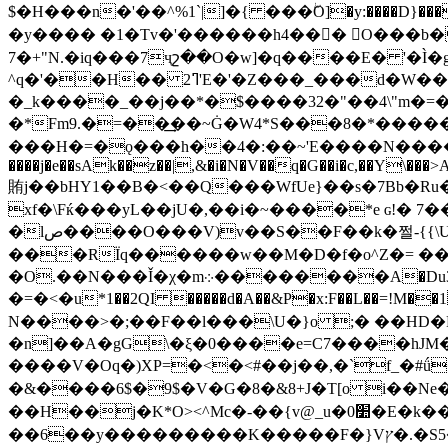
$�H���n�'��^%1`|]�{ ���ۖO]�y:����D}���
�y���� �1�Tv�'������h4���ُ O���
7�+"N.�iq���7ҷշ��O�w]�q����E� '�Ì
^q�'��H�� 2ߣ'E�'�Z���_���d�W����/gd�!cW��x�H���Z�l
�_k����_��j��*�$����32�"��4\"m�=��I�'ן
�*Fm9.�=��͢��~Ġ�W4*S���8�*�����_Tr~ނ�ș�-R'���f��;%�
���H�=�ǫ���h��4�:��~'E����N������ט���%eVvM���N��P�(�2���LbZ�/"�Z��g
����j�e��sAk��z��|,&�i�N�V��q�G��i�c,��Y\���
賄j��bHY1��B�<��Q���WfUe}��s�7Bb�Ru��
xf�\Fќ���yL��jU�,��i�~����*e ɢ!� 
�lص����O���V)v��S��F��k�쩔-{{\U��/�iq�U��EP8)L�G��p�Sj���'�A�,�H���E*iW�����
���RΪq������w��M�D�f�o^Z�= ��
�O.��N���Ǐ�χ�m܀��������A�Du3y�OQ�V�DY]�~���m�`��νQ`H��/� r½A���gk�tmk�}� �L��}�ڳ
�=�<�u*1��2QI �����d�A��&P�x:F��L��=!M��1�h>�/U�2��e��<��ٞ�f�?ix
N����>�;��F��l���\U�}o ;� ��HD�R�Nkm '��Q�8ߢ���D�Ī�A�
�n]��A�gG\�ξ�0����e=C7����hJM�
����V�Oq�)XP=�<�<#��j��,�`f_�#ǘ�
�&����6$�9$�V�G�8�&8+J�T[o i��N
��H��j�K*O><^Mc�-��{v@_u�0׺�E�k��<�*�6��V%��ւ$c3�=�쁬�X�K�����C1,�'i2,�n��k�`� ���9�u_|
��6��y���������K�����F�}Vץ�.�S5���a?v�g�צU^?(���A�㛦 �g낊�� �>1�D@�~��Ͱk~���EM|��:�������6?aF��?