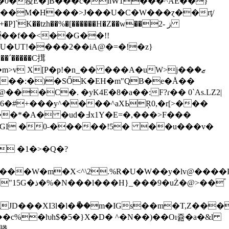
CZ���M�H���>J���U�C�W���ɀ��rţ/
������H�Z��w��2- ز
�x�)�ձc�HI�W�-+�P]`K��tzh��%�[
��f��<��G��!!
�,U�UT!����2��iA@�=�!�z}
�����C搑
>v X[P�p!�n_�� ���A�uW>j��ޒ�
����:�)�SŐK�EH�m"QB�e�Å��
5�V@���C�. �yK4E�8�a��:F?ɾ�� 0`As.LZ2|
 6�#+���y^����^aXЬŖ0,�r[>���
4dGI �0˗�����!5� ��u���v�
 �1�>�Q�?
[a0�n�~.�U�� �>���W�m�X<^\2.%R�U�W��y�lv@��
Ż�@>��֕
gJD���XI3l�l�ޯ��m�IGs��m�T,Z��
���c%�ƕh$�5�}X�D� ^�N��)��Oı쥺�a�&l