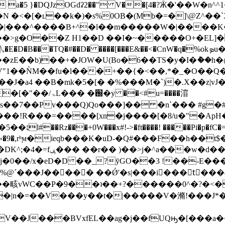
a�5 }�DQJzOGdʡ2��" V��[4�?Ӝ�'��W�n
 �<�[�ʟ��k�)�s%0OB�(Mb�=�]\@Z^��
�^����B+^�l��m�����W�|����K�/����3]X�
�>g�O��Z H1��D ��I�~�����O+�EL]�
��zE��b)��+�JOW�U(Bo�6��TS�y�I�ު��
"1��ǸM��fu�l���+��{�<��,*�_�O��Q�BQ
�J�a4 ��B�mk�5�[� �%���M�`)�.X��z|vJ
��<#u=����㴭
��7��Pv���Q)Qo���]�� �n`��� #g�
D �� «�9�,rʰϻ�ieqb���K�uD-�Q#���F��h��
�*Z�~��O��y��`K]��!
���%@ˊ���J����� ��Ǿ'�s|���i���tً�
��|n�=��V���y��t�|�����V�滫!���J*�
V��J���BVxfEL��ag�j��fUQԣ�[���a�