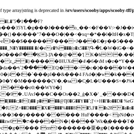
f type array|string is deprecated in
/srv/users/scooby/apps/scooby-tff
@��L�՚5�1���F?
���35YL�g���J����͌o_��<�F��V:>�J��
}��i� ��"7���O�|��<�xq=�*��l�ItH�x�T[
��0���Բ��Ķ]-]Ά��@� �'[ K�h/\�
`��G�>��
da��າ`2����EQ��>�c�]����W��9��
|��0�Y�M������ζV�,�ѩ i�C̢�L�U���S+�J
W}5���σ0:��WY0�]
<���>�H��t�`��1�BH���8�'�55�E�܅� 9UAvJ���C��Os�
�[���c;�fI)�� p�t���@Ƞ0�G��Y��`;]'<+H�l'�o��D� %
fs��3��y����`� ���� HuF����< pNd�
<�O,�{b��cE:J,�;!