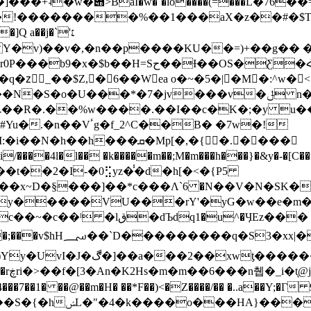
=�hZ��U��=q=����h�9a�<��
!��������%��1���aX�z��#�$T��
 a��j�`'׆
 Y�v)��v�,�n��p����KU��=
)+��g�� 
S�Ƹ�Հ�`7��کD�X-�L��ԋ$FR/
�q�zٕ_��$Z,�6��Wea o�~�5�|�M�:^w�
�ܩ�Mp[�,�{�.����
2;R��x~D�§���]��*c���Λ`6 �N��V�N�SK�
 y�����VU���rY'�yG�w��e�m�
�:W�[@�ο��:E�lG�g��ɼu�B�J�?
B�l羉����"}j˧}�W�넷
��m�4��o{�L��#\�T�#
��<)
7��1� ��@��m�H� ��*F��)<�Z����/�� �..a��Y;
���Y0�JC���@?