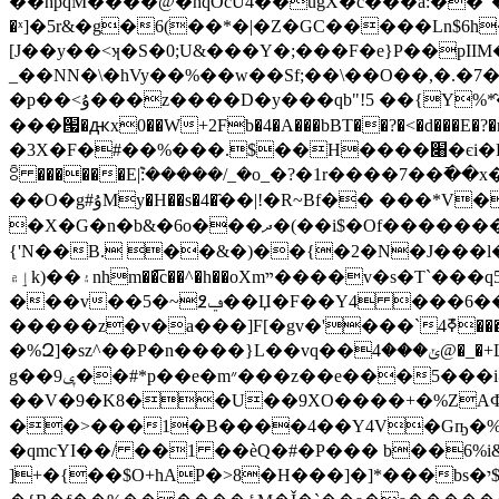
��hpqM����@�hqOcU4��ugX�c���a:��"���i�
�ˣ]�5r&�g�6(��*�|�Z�GC�����Ln$6h
[J��y��<ʞ�S�0;U&���Y�;���F�e}P��pII
_��NN�\�hVy��%��w��Sf;��\��O��,�.�7
�p��<ۇ���z����D�y���qb"!5 ��{Y%*̂�B�AX.xD&9�I�_��}���r��"厸L������0Y�`��?-
���՗�ԫx0��W+2Fb�4�A���bBT��?�<�d���E�?�r�q"��aD�iY�Q�
�3X�F�#��%���.$��H�
���׈�єi�R�Xȧ�4��35O��^�v���� {]�X7��\]�H]�^[�}�"�`Ѽq7�rn B��'�5<�1�U��
ꈮ ������E݉|:�����/_�o_�?�1r����7��߫
��O�g#ۇMy�H��s�4�҄��|!�R~Bf�� ���*V���(E]E�����\��F��d��L8 ��w�
�X�G�n�b&�6o���ދ�(��i$�Of�������7���AI�kO��FI�z*�� �jiޔ�S`�TM�G������bA�v9m0Y`rU:0Z8Y{�d�s��]�L^�(D�29)
{'N��B. ��&�)��{�2�N�J���l�G
ٳ۾k)��۽nhm��͞c��^�h��oXmײ����v�s�T`���q5�ݣ�ݶ����K�}�6�v���o���{TnZU�&6Du���~�J�N�]�`�D<������� |��}}
���v��ݠ߶~�5��Џ�F��Y4 ���6��1T�&HS�Y�v��cw!���n��X]jJ��4����C=�z��m��d��=��۷i�=�}
�����z�v�a���]F[�gv�'���`4ܶߧ����P=� |�˴PfR�4���B����/
�%Զ]�sz^��P�n����}L��vq��ݵ���4@�_�+L�*;��1X���Ϳ
��#*p��e�m״���z��e���5���i@�"�#��@���t�~`�m�_2eZ��,M�"R�����z=���A�]ϣY��(���%,;��GC3�mN���X�vߧ�
g��9ݷ
��V�9�K8��U��9XO����+�%ZA
��>���1�B
����4��Y4V�Gҧ�%�
�ԛmcYI��/ ��1 ��èQ�#�P��� b��6%i&���ݷk�k�,��!u�d ���Af��z,o�
]+�{��$O+hAP�>8�H���]�]*���bs�י$#&���C�C�B�@6bz1 ��B,�]�,P�畸