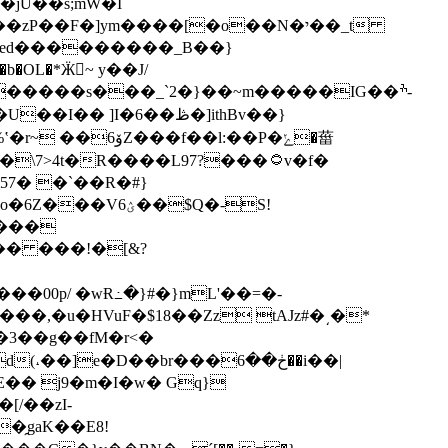
P��F�]ym����[�o��N�י��_t
�ed���������_B��}
�����s���_`2�}��~m�����IG��ׯ-
]I�6��ڟ�]ithBv��}
>4t�R����L97?���۝v�f�
7� �`��R�#}
6ؽ��$Q�-S!
k���
�� ���!�[&?
00p/ �wɌ߸�}#�}mL'��=�-
3��g��fM�r<�
[/��zI-