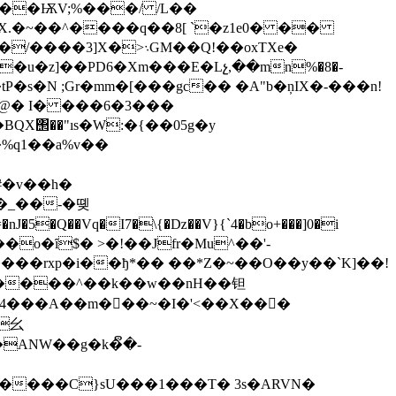
^^1��ѬV;%���/ /L��
`X.�~��^����q��8[ `�z1e0� ��
>܈GM��Q!��oxTXe�
�u�z]��PD6�Xm���E�Lչ,��mn%�8�-
h�@� I� ���6�3���
X΢��"ıs�W:�{��05g�y
�%q1��a%v��
#�v��h�
t$��o�ȋ$� >�!��Jfr�Mu^��'-
��4���A��m� ��~�I�'<��X�� �
ANW��g�k�ຶ�-
����C}sU���1���T� 3s�ARVN�