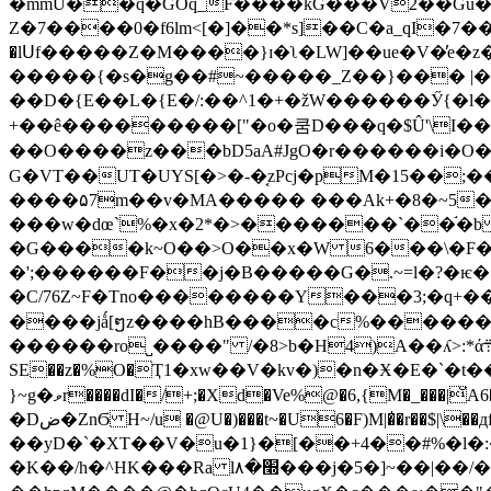
�mmU��q�GOq_F����kG���V2��Gũ��mzs�}H����
Z�7����0�f6lm<[�]��*s]��C�a_qI�7�
�lՍf�����Z�M����}ɪ�ʅ�LW]��ue�V�̓
�����{�s�g��#~�����_Z��}��� |���e���س�����5����_G����/?I��
��D�{E��L�{E�/:��^1�+�žW������Ӳ{
+��ê���������["�o�쿰D���q�$Û'\I��|<~k��
��O����z��
�bD5aA#JgO�r������i�O�W�"�Yp)�5 I�tyy�]�Mחo�X^m�ȼ{�
G�VT��UT�UYS[�>�-�͔zPcj�pM�15��;�
����۵7m��v�MA����� ���Ak+�8�~5��
���w�dœ`%�x�2*�>�������`��֬�b �����8
�G����k~O��>O��x�W 6���\�F��
�';������F��j�B�����G�.~=l�?�ѥ�
�C/76Z~F�Tno��������Y���3;�q+�
����jǻ[ໆz����hB����c%������_�
������ro˽����" /�8>b�H4)A��ʎ>:*ά܊�j��r�Tyb����l\�T�o��+���x�����,�u�HVuF�$18��Zz tAJz#�͵�*
SE��z�%O�Ҭ1�xw��V�kv�)�n�Ӿ�E�`�t��
}~g�ވr����dI�/+;�Xd�Ve%@�6,{M�_���|̆A6�QG��d�T�?f}��v�`Fڟx�l)���rʅ�����#�d(˔��]e�D��br���ڂ��6��i��|
�Dض܏�ZnϬ H~/u �@U�)���t~�U6�F)M|�̍�r��$|\��дfA�� �� ��h�f��d����H���?�I�^E�� j9�m�I�w� Gq}
��yD�`�XT��V�u�1}�[��+4��#%�l�:��
�K��/h�^HK���Ra l۸�׭���j�5�]~��|��/�۫o^|��g_}�~=_���dg���*�b͒�M�" S,�̯gaK��E8!