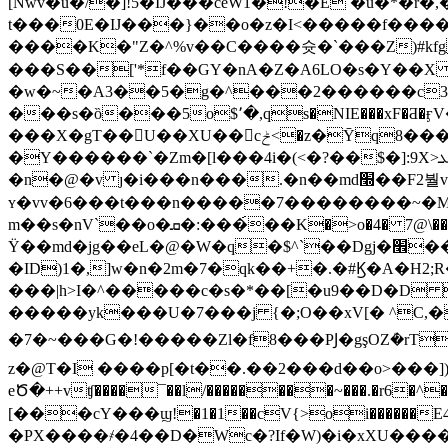
[Nwv�u�/�]!5�Ĳ���ceW1�!�E �u�*�r�,�]���+˨�w�݋>BaI�w�`�lӧ����(=���L�76��=
t���0E�Ĳ���}��o�z�I<�����f����
����K�"Z�^%v��C����슛�`���Z)#kfg�]Q
���S��['*f��GY�nA�Z�A6LO�s�Y��X
�w�~�A3��5�g�^���2������c3r0P���b9�x�$b��H=Sح��Ɨ��O
���s�ȍ���5o$՚�,qs�NIE���xF�Ƌ�ӻV
���X�gT��U��XU��cݲ<�z�Ȳq8����N�S�o�U���*�7�jv���v�ݪ n��ú�w ��f[q}c��ͶQ��!
�Y������`�Zm�[l���4i�(<�?��$�]:9X>ܥ��R�.��%w����.��I��c�K�;�y u�����3i�D��}jK��w�O�U6|�W�܋̻��e�-�
�n�@�v ȷ�i���n���.�n��md׭��F2붤v#Yu�.�n��Vٴg�f_2^C��B� �7w�!
ʏ�vv�6���t���n�����7��������~�M:�i��N�h��h��
m��s�nV`��o�ܩ�:���́��K�>o�4� 7@\��i/����4l�l�� �k�����m��;M�m���h���}�&y�-�[C��u�kiR�Ҝ��E]�)O��E�ZrT�RA!
Ϋ��md�jg��eL�@�W�q�$^`��Dgj�׮���t��2�I-�0⣫yz�̾�d�h[�<�{P5
�ID)1�,]w�n�2m�7�qk��+�.�#Ϗ�A�H
���|h>I�^�����c�s�*��[�u9��D�D
�����yk���U�7���j {�;O��xV[� ^C,�c��~�c��ˡ �lق�dЪdq1�u^�ӋEz��� �
�7�~���G�!�����Zl�f8���PͿ�gşOZܳ�rT�;���v$hH؄��`D���������q�S3�xx|��s?+<ʸڰS~"�?
z�@T�I ����p[�t��.��2���d��o>���])Yy�UvI�J�ڰ�]��a���2��xwƫ����
eԾ�++vʧ����¯��l/��������~���.�r6�^��rڿri�>��f�[3�An�K2Hs�m�m��6���n췝�_i�t͉@j���r���\t�ߴ�T�x�*�1nYhn
[���cY���ϣ!�1�1��cV{>oi������E4���
�PX����҂�4��D�Wc�?If�W)�i�xXU�����S�{�hݾL�"�4�k����o���HA}���