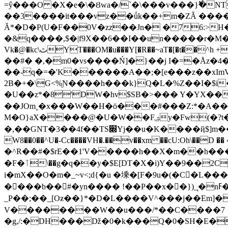
=ŷ���O �X�e�\�Ȣwa�/`�\���v���}߱�NT 
��3����it���vz��ǘk��+m�ZÃ ����N
Ă*�D�P(U�F��0V�zz��Jn� �76:>H�|��
�&q����,$�|f9X��6��I��un�����r�M�
Vk�@�kc\ٿYT���OM�u���Y[�R��~aT�[�t��^h +\,�E�D�B���TQ�#��D� ����[���E&��<�CnW�q�%okܤu�tP�s�N ;Gr�mm�[���gc�� �A"b�ņIX�-���n!
��#� �,�m0�vs����Ń]�}��j I�=�Åz�4
��-q�=�'K������A��;�[e���z��xImV
2B�+�\G<%Ɲ����h���k}Q�L�%Z��I�$i�
�U��z*�8'DW�hv$SB�>��� Y�YX���[�"��/ۃL��� �֐�y 
��JOm˳�x���W��H�ö���#���Z:*�A��s
M�O}aX����@�U�W��Fۺy�Fw(�?t���!R���=����[xn�j����[�8/u�"�ApH�_��-�똊
�,��GNT�3��4f��TS׍Yj��u�K����ҋ$]m��5��׆l#��Rz���+0W���x#!->�ft����! �����Pi�p�fC�=�nJ�5�Q��Vq�I7�\{�ǲ��V}{`4�bo+���]0�i
W8��0��^U�-Cc����VH�.��v��xm ��cU:Oh\��
�^R��#�$rE��1'V�����h��X�m��h���DK^;�4�=fݷ��� ��r�� )��>j�^a���w�d�����rxp�i��ђ*�� �
�F�ٲ\��g�q��y�$E[DT�X�i)Y��9��2Cj�0��/x�eD�D ��_?ӯGO��3 !��-E������^��k��w��nH��钽
i�mX��O�m�_~v<;d{�u �塖�[F�9u�(�C�L
����b��#�yn���� !��P��x��})_ͅ�nߓ��畡vWC��P�9��ʇ��+?������0^�?�<�幺
_P��;��_[Oƶ��}*�D�L����V^���j��Em]
V��������W��u���/*��C����7
�g,/:�DH���ǅ�0�k���Q�0�SH�E�