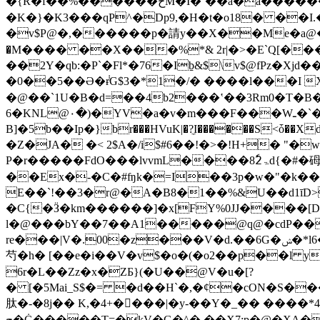
�{R�f��%������ځM�Ǐ�`��a�a�������� i�0����X�]�Z��rf���C\b�0�䓈E�]B���c�nW1���^AE��}
�K�}�K3���qP^�Dp9,�H�t�o18� ��I
�M���� ��X���%*& 2r|�>�E`Q[���
��2Y�qb:�P`�Fl*�76�Ib̠&$\v$@fPz�
�0��5��Ə�݃ɍG$3�*1�/� ����l���I X�J
�@��`1U�B�d=��4b2���ʽ��3Rm0�T�B��
6�KNL
B]�5b��Iр�}br���HVuK|�?̼I������S<ȱ��
�Z�JA� �< 2$A�/i$#6��!�>�!H+� "
P�r�����FdO���lvvmL����ۃ82ٗd{�#�砪�cs�`��oI̐��J����-�����}Yܠͺ�ĺkq��*�A� �ud�߃x1Y�E=�,���>F���
��Ex�-�C�#ʩk�=I��3p�w�"�k��s
E��`!��3�r@�A�B8�1��%&U��d1īD
�C{�Ӟ�km������]�x[FY%0JJ����[
l�@���bY��7��A1�����@q@�cdP��
re�
芍�h� [��e�i��V�v$�o�(�o2��p��l yp`�H��3�*W
6r�L��Zz�x�ZБ}(�U��@V�u�[?
�
[�5Mai_S$�= �d��H`�,�¢�cON�S�
肽�-�8j�� K,�4+����|�у-��Y�_�� �
ج�Ġ�����T=�kV�G�^� ��X7:p�@�XA��b����k��)z���1u��}۶�F� ���賤