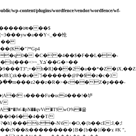
/public/wp-content/plugins/wordfence/vendor/wordfence/wf-
i�����iԙ���$
~3�� �yw�a��Y<_��怆
.���q0� �C� �4��$�F��L��-
�T3";+�h�R]���2�a��*�Z�)X,��ZOh
%�ٚ��m���z2��z�R�>�c��Z�p���-
�2_ģ�X�' _� ��t�D�|A�f s����Fu�uc4���
!�垆
eGV
z��0�6��4��T/