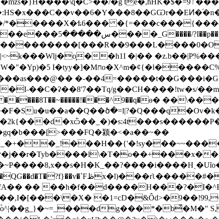
\q�C>��/�g te�,hHK�$�=ٵ9����jU��s;mW�I
�:HS�x���C��v��6�Y���8��GѠr��EͶ�֝�n��z
e�z�/*�����X�ѣ6��� �{=���c���{��
p���b�OL�*Ӝ~ y��J/
�l����������[���R��9���L����0�O
�Wlj�o̘��h1I �|�� �z.b��|P%���U��I�� 
l�����C%ʽ�r~ ��ۆ6Z���f��l:��P�ݺ�葘
���as���@�� �-��4=�����t��G���i�G�\7
I˗��C�ʡ��8'7��Tq/g��CH����!tw�s/��m5
T��~�����!���^9��q�ө� ��\���o�6Z���V
F�Su�u��a��Q��ծ�=l|?�Q���q�Ov�
�2k{���d�xѽ��_�)�s:4t���s������P
�gq�b���[>���FQ�颍�<�a��~��
+��_!���H��{'�!sy���~~������
~P����8,x��s�H�K_��?����i����Hˏ�Uȋo�
,I�[���\�X� �1=cD�&Ôd>�9��!99,�