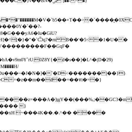
��BN�ݭˊ[��-=�}
�*�"������M�V�`b5��+T��>�`����͉�0X
�e�V���������F��GqF�
���H/
���� }
�0��xH ~���4K��.�.^�� ����