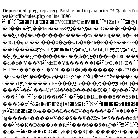
Deprecated
: preg_replace(): Passing null to parameter #3 ($subject) o
waf/src/lib/rules.php
on line
1896
�����F�.�[Z��!��TV%H�If*Um�V���.ˮ�Zn�< ��
�<��o���%o��eg&���c�cG���>���o
��+�ǿ�O��"���<���~�%-��E4[��,'h�4N��(
�4G{�q57t��r���0�ئ�wL�#�4h�F��S��z>F�eǏI��$�����F���=J���E�y��5��� ��
��1����4wލf���������uGW�4[Tfr��at���_N�Y������ �έ�ee�%���(o�x5��?|Գ-�L�W�iG�<���(K�"?*Gp4
��_��#
��t��0�Z��,$��I��~� Ls8:�
�el�e�'V��VkdoH�Y&�����[�lvO,�l{{Z� � zݽ �}�����lHUXd�4\�6�ɿM s�z�*Y���lsj���<>~_Yܭ
IF5��"���YNh��D�Q�������2"2J��
[�ۂw�Ȏ�۵��@y��O> �pպ�?W���3 �0�|4 �f�`���pI��&���4 FAd�|�w�k���tJB3̢`zk��a�`5������@P�$�z�c�}
c��pT>����`oE=���-v�� � �� !S�0`
����t��~Ur*%[�'�hQ���[�fX�j].�y��
���5�x&�a�w�7�PZtj�#{��M��;N^�������tv��;��$�
y�Mr���a��Oھߍ��O�L�c�EV�q���*�ۖ=�1�� �IUZ=��D����X����%���8I�5,F� �s28 �a�o�A�*�lW-�pN��qvVr �T9wO%�읕
ltg����>����wV�S�S��X�Z5I$����#֍
��6�K�D&��o��fc���6��6�t@�5 ۛh��zw0 ޮ�ת���)�N�{����`Wk�߽����T�?�h}���(c�-N\6
�ζ�c�t���u��:��pG��ٶyb�̲{��6{'�c����0�-��c�g���� lerɍ!�������粟�g�{�������cN��&���������}B�{b��}݇i��ϫ #K ",