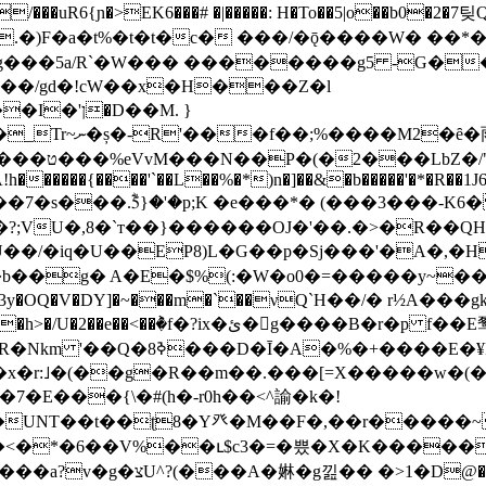
/���uR6{ɲ�>EK6���# �|�����: H�To��5|o��b0
b�.�)F�a�t%�t�t�c� ���/�ǭ����W� ��*
�g���5a/R`�W��� ��������g5 -G�
�D��M. }
���M2�ȇ�雨
�ܪ� v:91
>A!h������{����'`��L��%�*)n�]��&�b�����'�*�R��
7�s���.ؓ5ؓ}�'�p;K �e���*� (���3���-K6
7��?;VU�,8�`т��}������OJ�'��.�>�R��
b��g� A�E�$%(:�W�o0�=�����y~��
�ئ�g����B�r�p f��E䴕!s��U=$�� �
%�+����E�¥PB�J�=n5|
x�r:˩�(��g�R��m��.���[=X�����w�(�
7�E���{\�#(h�-r0h��<^諭�k�!
e�UNT��t��ʈ8�Y癶�M��F�,��r�����~