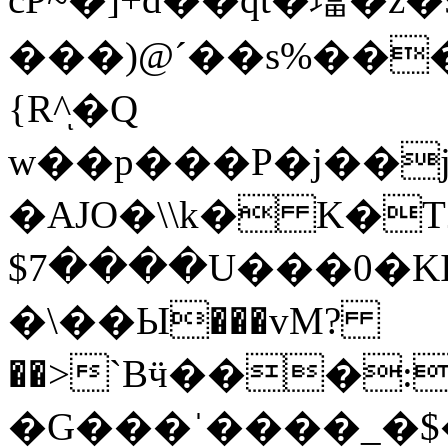
���)@ˊ��s%������[��
{R^ͅ�Q
w��p���P�j��j1
�AJO�\\k� K�T
$7����U���0�K
�\��Ы���vM?
��>`Bӵ���:
�G���ˈ����_�$