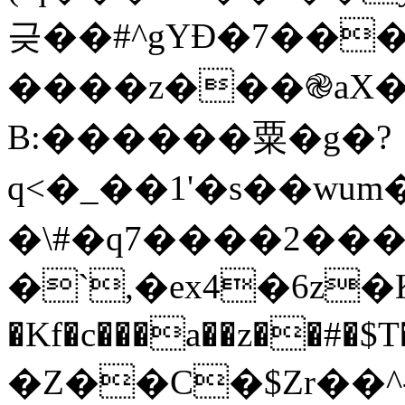
긎��#^gYƉ�7��
����z���֎aX�
B:������粟�g�?
q<�_��1'�s��wum�O�O��ހ᜘w_�a�&��*�Ȓ��V�����`�k
�\#�q7����2����
�`,�ex4�6z
�Kf�c���a��z��#�
�Z��C�$Zr��^