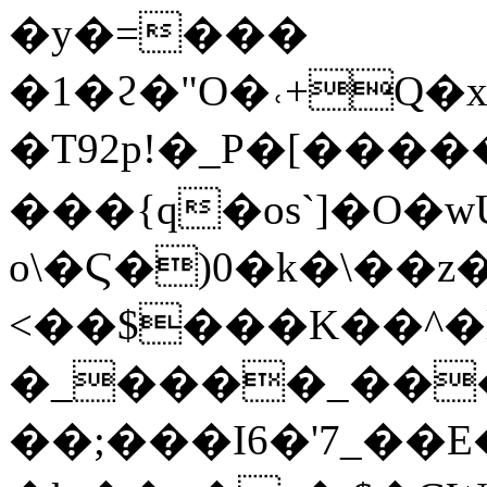
�y�=���
�1�ϩ�"O�˓+Q�
�T92p!�_P�[���
���{q�os`]�O�
o\�Ϛ�)0�k�\��z��
<��$���K��^�
�_����_���
��;���I6�'7_��E