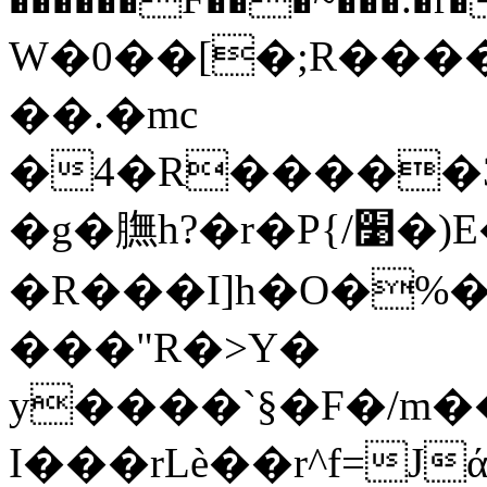
W�0��[�;R����3�
��.�mc
�4�R�����3
�g�膴h
�R���I]h�O�%�
���"R�>Y�
y����`§�F�/m
I���rLè��r^f=JάgCن����d0�D��7�n