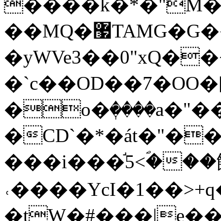
����k�*�"M�
��MQ�޷TAMG�G��?��|"
�yWVe3��0"xQ��
�`c��OD��7�OO�[
�o�ٖ����a�
�CD`�*�át�"�������ڍ�+f�4�U�S�i)�����4;
���i���֬5<ؐ��
˓����YcI�1��>+
�tW�#���|e�