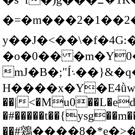
�=�m���2�1��
y��J�<��\�f�4G
�o�0�� �m�Y0
mJ�B�;"Í܈��}&�q��
H����x�Y�E4ǜw�
��|<�Mu0��L�ed
�#�����t��{ysg��m�
��#鶟����8�*e�>