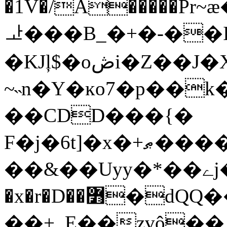
�1V�/A�����Pr
ᅶ���B_�+�-��I
�KJļ$�oڞi�Z��J�Xdq��������m�۴N��;O�Ia�H.��
~˵n�Y�ĸo7�p��k
��CDD���{�
F�j�6t]�x�+ޠ�������K�;\j�#e��^����Xʅc������B�&�����
��&��Uyy�*��ےj��]Xg�Y[(�l{PO�&\'�/V˓���w�v���t�ƬDb�'�q����|
�x�r�D��߻�dQQ��}E����r%�!
��+_E��zvô��