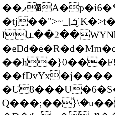
��ފ�A�p�i6�*,��q��S����f��@{�*Y���
�tj��">~_[ܭ`̮K�>t�
Iև��2��WYNh
�eDd�ē�R�d�Mm�
��h�}0���F!
��fDvYx�j����
�U8���U�6�
Q���;��ؑ}\�u�