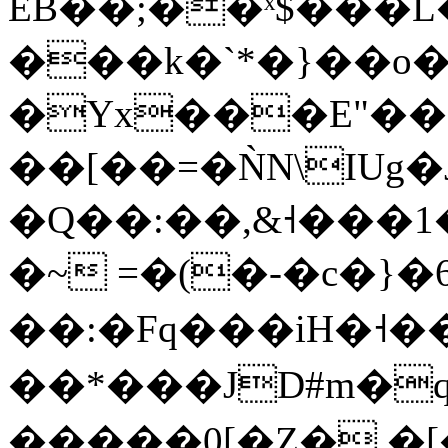
EB��;��ˣ$���
���k�`*�}��o
�Yx���E"��L�
��[��=�ǸN\IUg
�Q��:��,&˧���1�
�~ =�(�-�c�}�6
��:�Fq���iH�˧��B
��*���JD#m�
�����0[�Z� �[�