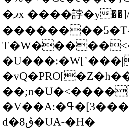
�ޕx ����誖�y��]/o��םXe��S�. +b
��������5�T=
T�W�����<�
�U���:�W[`���
�vQ�PRO[�Z�h�
��;n�U�<����
�V��A:�ߟ�[3���z4<�X=��8��*����TU
d�ڨ8�UA-�H�