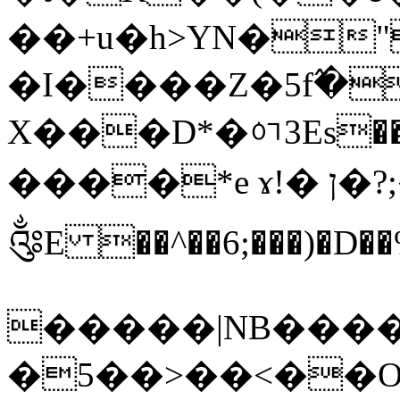
��+u�h>YN�"
�I����Z�5f߬�
X���D*�ᅁ3Es��
����*e ɤ!� ן�?;�zZٲ
༂E ��^��6;���)�D�
�����|NB����@
�5��>��<��O+�a��~��V\����tՃj����ל��e� ks8k�:�G�