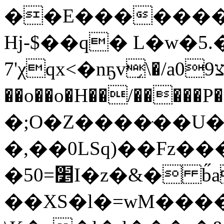
��E�������
Hj-$��q� L�w�5.�
7'χqx<�nҕv̗\�/a0צ9 H+�<���g�7�����p
��o��o�H��/�����P
�;O�Z����ּ��U
�,��0LSq)��Fz��
�50=׵I�z�&� b̋a���|
��XS�l�=wM����