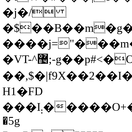
�j�/
�$��B��m�g�
����j="���m�
�VT-^޴;-g��p#<�O��דB����tAPC6⾅
��,$�|f9X��2��
H1�FD
���I܄�����O+�EL]��M�z]��RD��Xc���E�Lݹ,��mn%�$�/
�5g