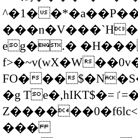
^�1��*�a�
�P��
���n�V���`H�
eg�.� �H��
f>�~v(wX�W��
FO���$�N�S�E��y~����ǆ�����ڶ�Z�
�g Te�,hIKT$�=ٵ=����jռ t;m׫I
Z������0�f6lc
���