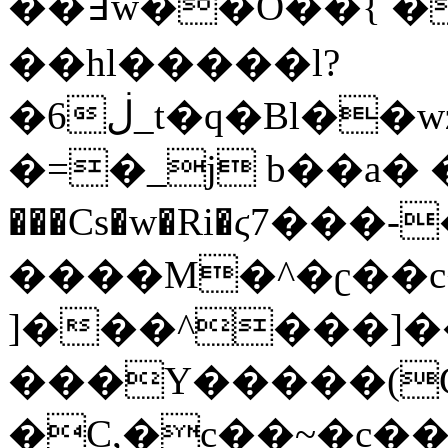
��߃w��Ö��{ ���m;;��mz:XVշrx-
��hl�����l?
�6ڶ_t�q�Bl��wz���&��}
�=�_j b��a� �
���Cs�w�Ri�ϛ7���-
����
M�^�ʗ��c
]���^���]
���Y�����(G
�C,�c��~�c��ˡ