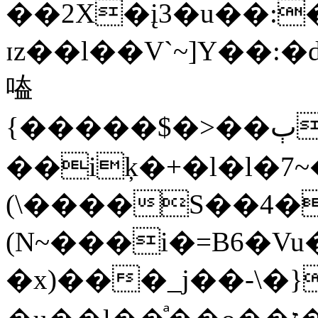
��2X�į3�u��:
ɪz��l��V`~]Y��
㗐
{�����$�>��ٻ��_pz�Cbᗖ���s�E%?
��iķ�+�l�l�7~�)�?�
(\����S��4�
(N~���i�=B6�Vu
�x)���_j��-\�}��?�\ݹ�?���/0