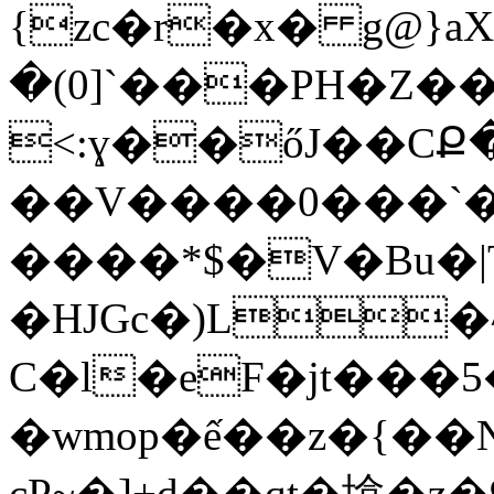
{zc�r�x� g@}aX��o��@���]��Fٺ�y�Fu(s0r���!R�>�[���[xn�
�(0]`���PH�Z
<:ɣ��őJ��CՔ�
��V����0���`�
����*$�V�Bu�|T
�HJGc�)L�^ޘ���s�G4D�,^�YDQ�6W�#o�|4��*im�z~9�׉{u��_>����,�
C�l�eF�jt���5�`[
�wmop�ế��z�{��
cP~�]+d��qt�墖�