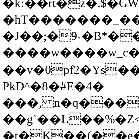
�k:��rt�z�.$�G
�hT�������_�
�J��;�9˴�B*�
����w����w_c�
��v�0pf2�Ys��
PkD^�8�#E�4�
���, n�q���
��g`��L��%�Z
�t�K��(��e