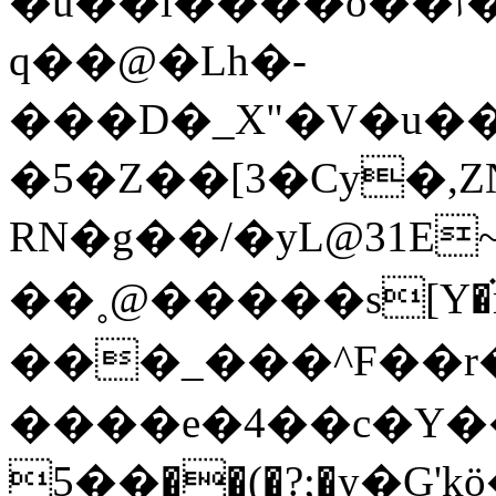
�u��l��ͣ��o��ז���a�_A��-
q��@�Lh�-
���D�_X"�V�u�
�5�Z��[3�Cy�,ZNSB.�>]�[�E,3���^
RN�g��/�yL@31E
��˳@�����s[Y�֗m�R�zPހ�;]מ�o
���_���^F��r��
����e�4��c�Y���\;::
��5��(�?;�y�G'kӧ�>/