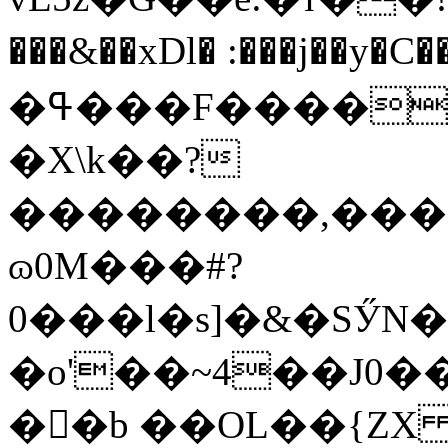
���&��xDl� :���j��y�
�ߟ���F�������/�x��!�=�
�X\k��?
��������,����
ɷ0M���#?
0���l�s]�&�SӲN�
�o'��~4��J0��
�󆁹�b ��OL��{ZX