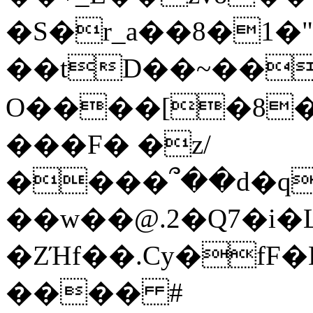
�S�r_a��8�1�"
��tD��~��
O����[�8�b
���F� �z/
����՞��d�q
��w��@.2�Q7�i�
�ZΉf��.Cy�fF
���� #