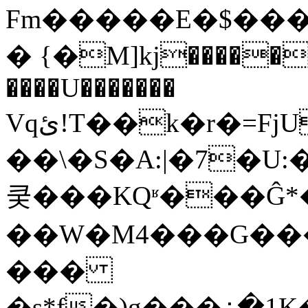
Fm�����E�$���
� {�M]kj�����-
����U�������
Vqئ!T��k�r�=FjU�D��Iϣ+٬+�zBzp_wpKף�"��^�Ϩ"�e�V���!
��\�S�A:|�7�U
쿶���KQʶ���Ĝ*�:
��W�M4���G���
���
�s*f�)g���߸�1