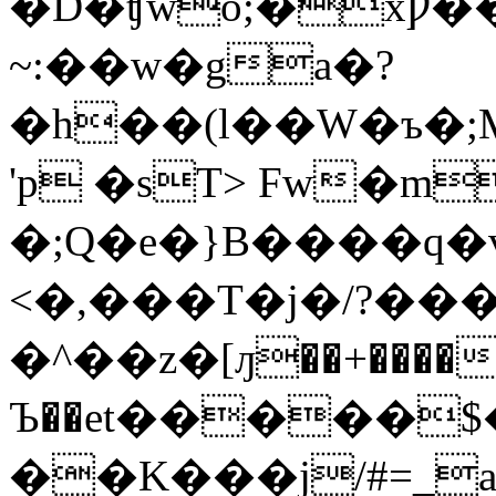
�D�ʧwo;�xǷ��Ps� ��8
~:��w�ga�?
�h��(l��W�ъ�
'p �sT> Fw�
�;Q�e�}B����q�
<�,���T�j�/?���
�^��z�[ԓ��+����
Ъ��et�����$
��K���j/#=_