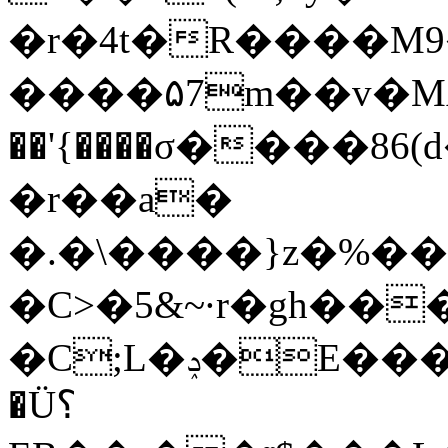
�r�
4t�R����M9�?
����۵7m��v�MA��
��'{����σ����86
�r��a�
�.�\����}z�%��
�C>�5&~·r�gh���
�C;L�ݚ�E���GHm��C����!0eV;���5ԇUmG�W�0��(���4�r\����@�
�Ü؟