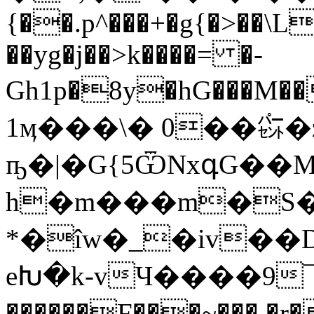
{��.p^���+�g{�>��\L
��yg�j��>k����= �-
Gh1p�8y�hG���M��
1ӎ���\� 0��㌫�z
ҧ�|�G{5ѾNxգG��
h�m���m�S���ߎ���>�5����w�d
*�îw�_�iv��
eԽ�k-vЧ����9¯
������F���~���.�r��^��rڿv��:��f��5�An�+2Hs��]��6���nt��Wk�v