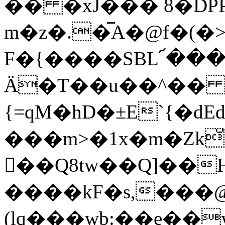
�� �xJ��� 8�DPP�٤�eÔt�&��(
m�z�.�̅A�@f�(�
F�{����SBL
՜���
Ä�T��u��^�� cq�
{=qM�hD�±E`{�dE
���m>�1x�m�Zk
��Q8tw��Q]��H)�p�܏F�8�
����kF�s,���
(lq���wb:��e��