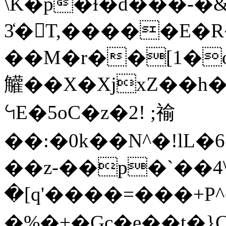
\K�p�ɫ�d���-�&
3̒�T,�����E�
��M�r��[1�
䚭��X�XjxZ��h�
ꕪE�5oC�z�2! ;䄖
��:�0k��N^�!lL�
��z-��p�`��4\
�[q'����=���+P
�%�+�Gc�e��t�