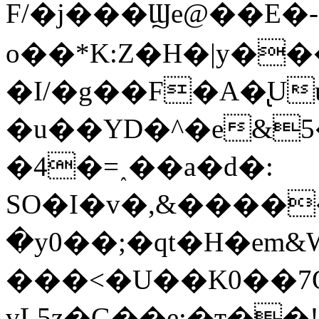
F/�j���Ϣe@��E�-
o��*K:Z�Η�|y�
�I/�g��F�A�̢Uu
�u��YD�^�e&
�4�=˰��a�d�:
SO�I�v�,&����
�y0��;�qt�H�em
���<�U��K0��7
vL5z�G��e:�т��!T