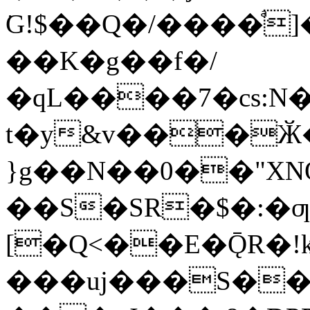
͘G!$��Q�/����ͣ]
��K�g��f�/
�qL����7�cs:N
t�у&v���Ӂ
}g��N��0��"X
��S�SR�$�:�ƣ
[�Q<��E�ǬR�!k
���uj���S��