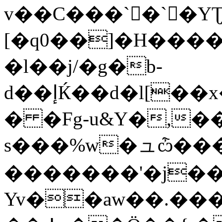
v��C���`�`�YƮZ
[�q0��]�H����
�l��j/�g�b-
d��إЌ��d�l[�
� �Fg-u&Y
�,�
s���%w�ュѽ������R
�������'�j��
Yv��aw��.���K