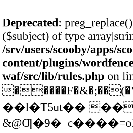
Deprecated
: preg_replace()
($subject) of type array|stri
/srv/users/scooby/apps/sco
content/plugins/wordfenc
waf/src/lib/rules.php
on li
�����F�&�;��(�
��l�T5ut�� ��
&@Ƣ�9�_c����=o