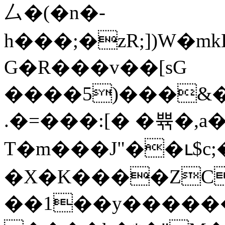
⼛�(�n�-
h���;�zR;])W�m
G�R���v��[sG
����5)���&�
.�=���:[� �쀾�,
T�m���J"��ւ$c;
�X�K����ZC1
��1��y���������