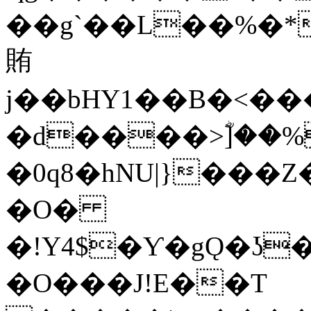
��g`��L��%�*
賄
j��bHY1��B�<��
�d����>ؓ]��%
�0q8�hNU|}��
�O�
�!Y4$�Ƴ�gǪ�ʖ
�O���J!E��T