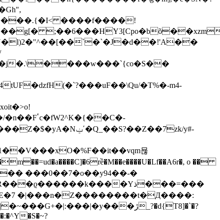
Gh",
��g[� ;��6���HY3[Cpo�bõ��xzm
�l)2�"^��[��`�`�J�d��!'A��
/
tUF�dzfH(�`?���uF��\Qu/�T%�-m4-
m��=ud�a����C]�6rề�M��e����U�Lf��A6r�, o ��
E�7 �|���n�Z��������t�Д����:
:���|�y���ڙ_?�d{T8]�`�?