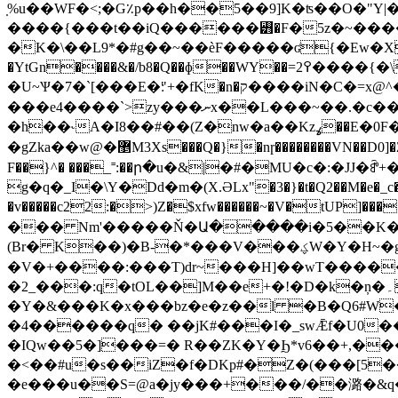
̣%u��WF�<;�G٪p��h��5��9]K�ʦ��O�"Y|
����{���t��iQ������꡻�F�5z�~���
�K�\��L9*�#g��~��ѐF�����ʛ{�Ew�X����Q�
�YtGn����&�/b8�Q��ɸ��WY��=2߉����{�\'����`��� ؿ�����6�$�jc�f+�y
�U~Ѱ�7�`[���E�׃"+�fK�n
���e4����`>zy���ނx��L���~��.�c���|
�h��˞A�I8��#��(Z�nw�a��Kzߩ��E�0F�9����I��[E����6�u��>,�B��=���X���A3�~�]�[����N����2��4:8��N����#~U��O�c�
�gZka��w@�޵M3Xs���Q�}�nɼ��������VN��D0]�Z&?V��K_��%+���p��u$~>��L�j0�lP�]@.�L:n���-���I�H�¹��X�W"��s� � o{�]�o��6��E<)ު�ۭcK#���
F��}^� ���_˭:��ր�u�&|�#�MU�c�:�JJ�ꍖ+�4�a�S׬F��Z]o�J�� ��~\��G=���ڱ�/��a��ʸ� ��
g�q�_I�\Y�Dd�m�(X.ӘLx"�3�}�t�Q2��M�e�_c�yg�2
�v�����c22:�>)Z�$xfw������~�V�tUP]����hߋ��5�nf+�l��$΢p�X��맼 ��J9�.�-��@��2KI�X(Q
��� Nm'�����Ň�Ա�����i�5��K��
(Br� K��)�B-�*���V���ؼW�Y�H~�g�e�겎���!���$|�P"�����u�DW%��J&��׋5J������XJ>��"_.�>i��KD�/-
�V�+����:���T)dr~���H]��wT����
�2_���:q�tOL��]M��e+�!�D�k�ņ�۔AV���M�j����]%�L��Ȕ2F2īІ2�|wy�-
�Y�&���K�x���bz�e�z��l �B�Q6#W�f
�4������q� ��jK#���I�_swǢf�U0��h�����XΗ���ݍ�e��HUc��s�[/Sg����Й�9�
�IQw��5�]���=� R��ZK�Y�Ϧ*v6��+,���ά
�<��#u�s��iZ�f�DKp#�Z�(���[5��
�e���u��S=@a�jy���+���/��潞�&q