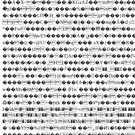
��A�X~ ���|��,�KGzAZ��mJ/��p���
�pJ����k�3���o�%���/s�! �r\�K
�c��X���LՈ�,H_�N�����q#*���}B���xڥ^^��s�7��H}$���+ۥ_����L�<����Os@�:T��Z&
(��p�C�"�N@�]|�.�ų^��mq�Ă�մ˲c
*��Fw����z��rD����辫��r���m�
��P���ԯwES�����]�A�'ق���0�\�����h�L�/�����%�jScǺ�c�}0)����G>����r�׋g��o��ƍ��M5 U�ڠ�㭧
x���ם:�+@U^���q��� xX�}���R�<� �����C���>S��7_��>��� ���?��kY*P]��\C g1��_�
�9�I֖l���)1�t�x��(b/Q^��@&�D�O�$�p
�V�oW�����7��TjAr��������[Կ�(Y��dN]f2���
�S��|�i�G�s�_H[���d���Y�FF�c4F's
��#�N�����4�?'���6� �Т��_��Z�����F���]s�ݡ74���V׵l��
���x.��=�p�{@�mϧҶ��s�򨠅���Dq���~
�������� \���Eߦ�j�=��a?vm��M�y���B�k,��Tզ�!@�h�4ԁ5�� �C!D�T�u]��SU*�'���C/\z.�:�f��X�F�݁K��倚
w��Mx�hhj�v�a�� ]F[w`��'��P�u������
��:�8B���[T������I�j�d,����߄3E՜�+�K3�b�Cjom���4D/�t�& @)�
߷�G�v�X�=�ր(k`���>��#*p��e�]״���îe�2�U���C���{�"P0a���}?��.5�_2d���, �"R��������
ž�Ѩ������a�#��a��=crk����Z�2�� ����
��A�9���1�@���&ƈ�C/L�3݃�P�{����}��
�F���2��#��cLHX��Mp�l��rB��?0��ѷ I0p�]ףZ$�h$,|�}� hj���Vj@�g�%�Ҷ]ސ�:�#oH� �N4�4�0��� Ѩ��" X`A�
�`x��Y�%}H�o8D� ��ۄH�Ͷ1�$����@ 7<j<V��� b�o6%i&����W�u�ɵY��T�:`2[ L� sHU=��~(r��"�g�c��F#}3�{���I�fЂ �zCp0&�d逻
����s�͕�g����G�����`8�ŀا}p���e����=�6��-���hD�V�l?Z��>��)�tA�%mWK�,ƏƄ�`nb=tl��k�