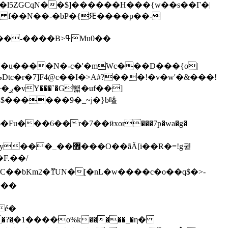
�l5ZGCqN��$]������H���{w��s��Γ�|
�B>ߟMu0��
H�u����N�-c�'�mWc���D���{o|
�]
$������9�_~j�}b㗐
��bKm2�ޫ1UN�[�nL�w����c�o��q$�>-
���