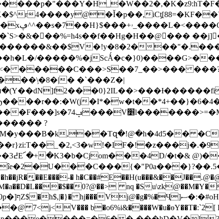
���p�"���Y�H_�W��2�,�K�z9:hT�F��z\C
�$^r4����y@�Ǐ�p��,iCƫ[88=�KF��
߼x��'�2�
�`S>�&���%=h4s��f��Hg�H��@��� ��
�����&��$V�!y�8�2���"�.���$G
���\̗�8�|� �`���Z�|
0}2IL��>���Ɨ������fi��eܝ-� V�F�D��Az��_�G�m͍�A�
Ϧ����r��:�W(j�I*�w�t��*4+��}�6�4
�����>=�M�����~�G
������ ?
r}zi:T��_�2,<3�w!�IF�!�z���j�.�9
��S�
h��jR�̧��E���-� h�C��#E��H(u���&��J��.@
sM�a��D�L���$��0?@��> nq �Su\zk@��M�Y�
/�0�<$