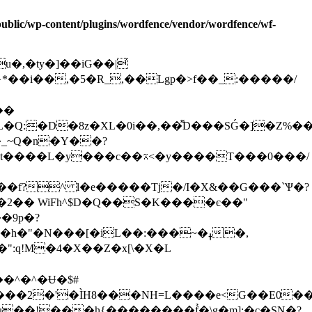
/public/wp-content/plugins/wordfence/vendor/wordfence/wf-
u�,�ty�]��iG��|͗
*��i��,�5�R_,��Lgp�>f��_:�
����/
���
�zt����L�y���c��⍲<�y����T���0���/
�f?^ l�e�����Tj�/I�X&��G���`Ѱ�?
��2�� WiFh^$D�Q��S�K����є��"
��9p�?
���[�iL��:���~ߪ�,�
�^�^�Ʉ�$#
��7'���8Htru��!���h{����
����f̉�\g�m];�c�SN�?