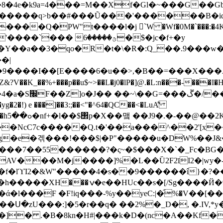
�8�4e�k9a=4���=M��Xf�Gl�~���G��Gb
�����q>b��#���Ũ���'������B�iq
PW"t����l�j 򀏉`W �Wf�0M�`���:�4K̂�],�Tޝ$�
�ק����iN�C�=x@^�Ү��a��3�qo�R�t�\�
R�:Q_��.9���w
�^���5w���&4
�!) e ���]��3:;��­<"�^64�QC��<�LuA͌
���|
NcC7c�����Q.t�'��a���^��2'[x�
���7��55������?�ς~�$���X�`�_Fc�BG
�lϓI2�&W"
�����4�s��9������î}�?�
� :�U���q�m=y6��c}�S[�{���g�|
�l���F �F!iq���-%y��yeC:|�֞%�V��[�
�Ս�zU���:]�5�r��q� ��2%�_D�, �.IV,*
�]� .�B�8kn�H#|���k�D�(nc�A��Kf