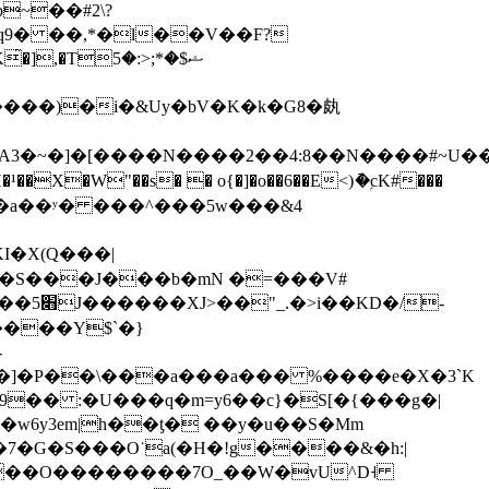
~��#2\?
9� ��,*�l��V��F?
*;<:�5
����)�i�&Uy�bV�K�k�G8�㿪
�S���J���b�mN �=���V#
����Y$`�}
�]�Р��\���a���a��� %����e�X�3`K
��w6y3em|h��ƫ� ��y�u��S�Mm
y�7�G�S���O˙a(�H�!g����&�h:|
���O��������7O_
��W�vU^D˧