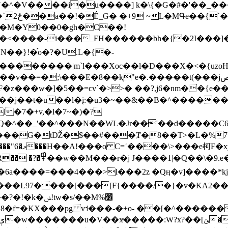
�^�V����i̹�u����] k�\{�G�#�'��_��
��p��-
�� �M�Y0��0�gh�C��!
���-i���_FH������bh�{�2I���]��-���
��}!�֡o�?�U.L�{�-
���������|m`l���Xoc��l�D���X�<�{uzo
"e�.�����t(���jصDtc�r�7]F4@c��I�>A#?���!�v�w'�&���!
���w�]�5��=ϲv`�>>� ��?,j6�nm��{e���ږ�vY���`�G뾃�uf�
��j��t�u��l�į:�u3�~��&��B�^������
%}c_�����V����G�tǄ�$��#���Ⱦ�
8��T>�L�%7
i��R�=!g귇
�\�9 .e�F.��/
6a����=���4���>l���2z �Qӊ�v]����*kjC
d���L97����[���[F{����/�}�v�KA2�
w�s/��M%׶