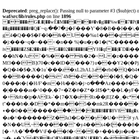
Deprecated
: preg_replace(): Passing null to parameter #3 ($subject) o
waf/src/lib/rules.php
on line
1896
����rG�.�[��wȆ�M�����#�v�gl��%w��7�P(�e(
��g����l���#�Q�`~q։��7�;j�F���Y'�8�B��I
g4�Q��$�F�I�&�U��%u1���qi4
�j:���~q�~��<�n�� %|�u�y�1�(*C���
iv̢���8�Z$�2��x��<G��02��8���8�YH�qf��(�
��hN�Az`�%��� &�2�<L�z�����E�\L�`g���*��y���:$j޿�,Xd��nB��Q�L�Q:�D
Mf3��lB]t70�c��lD����?}u���Y2�(�Pj{���(ۓ�=�k���$^ϸʇΓ����ZE�υ+]�/^������_
�Q�4�$�,X�1u`���z�xL2hAL}a�ebd�Q
��B����Q�o`4M�4�!��I�$˷�Q�ʮ
0���t�{�H/F'�m�Ƕ��b�j>օ���Az���#�
�|����as�^0��,�7=�֝Z�#�Z*�:И$�*;��L�
�+&#z�|p�AEk-`�{7�X�oRs��jE[Z�_�c*
t"���b�.�D�*��m��5��mk2R�����
�0��٭������ް���]�[��8��'�8V8'��g�x�쭨�&eEh�}w��]�Ԛ ���a̡զ'��xs�����":q!M�4�X��Z�x[\�X�L
�a�^������Z�Ja3�G��y�U�= # yA<
�N��U,~�����"�y4��x4�f̢���8�
[�۰^A�٬���V\F���f�<�E�+��k�jo�u�+�&v���N�PJ����;1O�i�0��򄌬hyH����2�'�ÌH8���NH=L����e<G��E0�� je�d1��`��5:e݉�
;a�ڢ�`Ɣa�N��