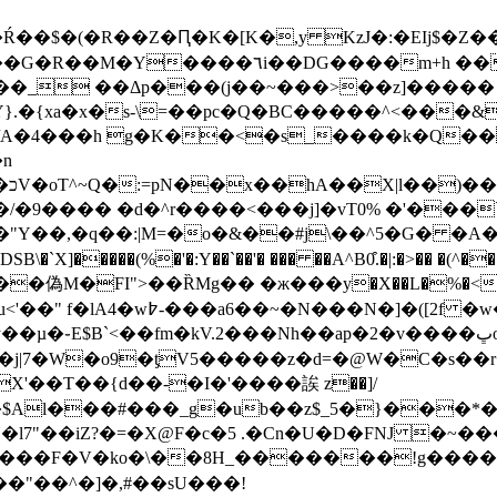
T��Ŕ��$�(�R��Z�Ԥ�K�[K�,y KzJ�:�EI
����gR�u-��|$�Zu�rpz,� KV�`c��
��_ ��Δp���(j��~���>��z]����� 
�/A�4���h g�K��<�s_����k�Q��
�9���� �d�^r����<���j]�vT0% �'���`
��"Y��,�q��:|M=�o�&��#j\��^5�G� �A
�`X]�����(%�'�:Y��`��'� ��� ��A^B0͒.�|:�>�� �(^�
��偽M�FI">��ȐMg�� �ж���y�X��L�%�<M
��a6�lw��xf͍��{�+8=�`/
֊E$B`<��fm�kV.2���Nh��ap�2�v����ڀo�>�:
W�o9�ƫV5�����z�d=�@W�C�s��r�Q[|�Ƴ,��
X'��T��{d��-�Ι�'����誒 z��]/
�l7"��iZ?�=�X@F�c�5 .�Cn�U�D�FNJ �~