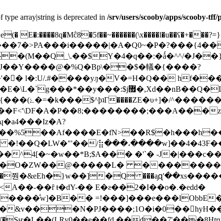
f type array|string is deprecated in
/srv/users/scooby/apps/scooby-tff
� E�:����8q�Mĉ8�5f��~������(\x����l�u��ʕ�+���?=}
��\,���7�>PA���i�����|�A�Q0~�P�?���{4��
�(M��Q_\.��$Y�4�q��:�ǻ�^^/�J��}
��J��Y����@�%Q�Bp\��$�轙�{����?
`D�ׄi��'�񍧉� l�:U/.#����yԓ�V�=H�Q�� hf�
�8z�XL�0i��,��͌D���SǴ�]�Z%��(W�h��'T��y]?
~Q�n�Y��?
�b4��F<'\DF�A�P��8;��������;���A��
�a4���Iz�A?
��%5��Af����E�fN>��R$�h���h��
yF� �!��Q�LW�"'��/⣷���،����w]��4�43F
��^4[�~�w��*B;$A��� �'`� -J�|���c�
�O�ZW��@�����L� ���������h�"�N
A��-��ȓ ŧ�dY-�� E�ƨ��2�I��o�.�edd�
����ͣw]�B�� =!���]���e���lObbE�
uO�Ye���o9�0�N1�'��Oـ�o��W�Sҥ�L��(LRv0��e��fd,��d