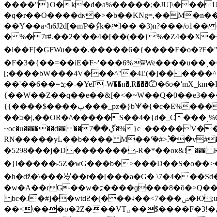
����"}O�k�d�a%�����;�JU]\���U
�q�r��O����dɴ�>�b��KNg=,��M�n��`2ځ��a��!�É_G� �+9 ~L�MԳe��{`� f��N��-�bP�{Ԙ��
��Y��a<͌h6J2d[�mƤ�ާyk�l�� �3)n?���/o1
� %� 7r#.��2�'��4�[��(��{%�Z4��X��<�
�i��F[�GFWu���.�����6�{����F�o�?F�"N
�F�3�{��=��iE�F~'���6%ѿWe����u��˼
[;����bW���4V���^"�4Ľ(�]�� ����^��v��=�;\���E�8��k֖
�'mX_km�F�z
��'��6��=ܪ;�-�YeF-W��n�,R���Ѿ�6o
{��W��Z��q��e��&[�<�~W��Q�0��e3��
{{����$����ٻ���_pz�}bᗖ�{�c�E%���i�7�+v,�l�7~�)�?
��ב�|,��OR�/\�����S��4�{d�_C���˯%Q�^��_'��^���N��WL�Jr��'��d�����C6�Fu���6��r�7��ӥxor���7p�wa�g�
~oc�u������d�� ��ڲ��7�
RN�����yL��b���� M��ܵ'�#>ؕ.��v#���"6�ލ���H��A!���o C=ʿ����\>���e柯F�xy���_��޾���O��ãӒ[
�5298���j�D�������˵R�*��oҝ&!��� R�� �?�߳߾��w��M���r�j J����1|�Q�
�}l�����˫5Z�wG���b�>���D��S�o��>�
�h�ǆ�\���㞮��t��[���a�G� \7�4���S
�w�A��rG��w�⋤����ɡ���8�ȍ�>Q���?�!�k�ݾ!t
bc�J�#]��wtdƧ�(���˨��<7���ݾ�Ю;u8�f=�KX���pg v˦���-�+o- ��[�^������é�
��<\���o�2Z���VTؾ��$����F�3!�ې�w�������u�V��xͣ�����:W?x?��[ݶ��?�ִ�1����o%k�����_�η�