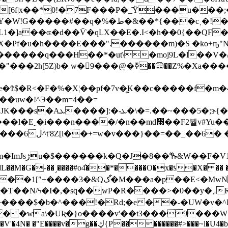
[6f|x��*0!�7F���P�_̑Ÿ���u���;�
���c˲�!����.{�I< ����f����!
1�]a��ɶ�d��Ѷ�qLX��E�.I<�h��0{��QF�
Pf�u�h����E���".������m)�S �ko+ҧ"N
�����q���H��*�ut\�moj9L�l��V�
��Z%�Xa����j�.\����w���`{co�S��
�Ϯ$�R<�F�%�X¦��pf�7v�͚K��c�����f�m�4
_��uw�!^Э��m=4��=
�n��md׭��F2붤v#Yu��/�n��Fٴc�fW2^K�{��C�-
�S?��Z��7zk/y#-
��it��vqm묞
�M�G�-��˼����#o4̓��*����O�x�ƾ�X� �� �
wP�R����>�0��y�܇R���ϱ������k����Yذ���=���
����$�b�^���!�Rd;�e��-�UW�v�^
a\�UƦ�}o����v'��t3���9���W|�~���G+�|
�������#>���~l�U4�b�:�^Y�S�~?