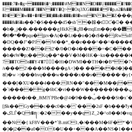
E����M���i�`J��N��Y�Q>�Oq3XG����:�F�p,o2�&��
�Þ���w��+�#���)��a�s���z�8�wm�N�к�Z���g� '�ю��o�
����&�6�a��7�S����d5�sb`�韟�tƇ�� �
�h�_j��˖������ڿHkK�ڮB�mqEm��p��݋h��l������a� ����t��du��XE:��.����⊠2Տ?
�8�*��pqu�jjzv�A(��Lt��n�ڋ�r$��jRwuIf��h
�DQ��J"�PJ�/W��*_��e���^��^������
�����Z!��ii2'�/0�O�4����=�C��
�
�h�rWۗ�p;��Kq��*��V�M�HƘ�~kn�����l�X�&
7��TO5s��Y4'�7ߩّ߫�Hi�DWMI��TH�t�B*�7���ٜ�3a�؃ ��l������x�)����?�c7$y���=�eg�em�R���vj���
/s���2\���M����gA<]�� ���r�d�]��P*�+�x�ޝV�g��*�N��g���%�~d5��?���q�./��y��� �@� �
ಹ)�w >|���hvq���w����x��s�����׳�y{�m����w�mѯZ&L��9�cC'@���l��� ����4j$
���[�XU���4���;RN��"���M��j���
�`i����g�6bC�vi���W������I���ټS��������h5_�j��B��e����a�ǖ(U�6i�kak�������q�hW��0�@��}����[x-
�����t��_8tM?l`PBe�@ࢶ���9�4����St�xߵ�� �ϛ�V�yF%&)o�?J5�T� �h��-�|Q���y��;[����iz�9��Ĭ�*
[|$k�� Gy��c��c0�c� `���2sF �h���ߌy���m�����tu�4H�6���aC:dTE;�|*�$� ��Z)}4���ۂ���l�l@#
�کLЃ�Qr�ꦺ�2���y��q}Z_2�^o8��f�vqpuc��V��"�����$ل�GX��Fu�j�K*o�=,��d�6pO���f��md� �v8[�p�� ",m�
��Nt�{ kF8V���*`B.miC1,�/���M�6F�