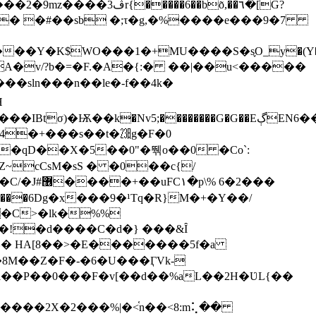
� �#��sb �;τ�g,�%����e���9�7
�K$WO���1�+MU����S�s֪O_y�(Y���`�r�
�A�v/?b�=�F.�A�{:� ��|��u<�����
H
t�qD��X�5��0"�뛖o��0 �Co`:
 6�2���
���6Dg�x���9�¹Tq�R}M�+�Y��/
s�C>�lk�%%
�8M��Z�F�-�6�U���ӶVk-
�����2X�2���%|�<֫n��<8:m⢅��