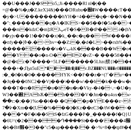
��U���J��So5,;Ji-����Rl nl�|��
=@��%�д�Z.keX]4&)���DRubu�԰�W����c
�y�>U��������hYH�=4���q�<��N���G�R��M�Y����٦i��DG����m+h �
�":ˏ�������q�A�IKIS>��$��f�5a��>
���m�kǳC�m]נRJپeT�S�B�tP��\-i�(hY}.�{xa�x�s-\=��pc�Q�BC�����^<���&���s�V� �?�O�r�^X @`���s}
#�yjv���1!��P��x|�k_��c�q��=W���
�ʊfy��]ߢ�.�>bv=��Zג�,�d�L>��rxh%��n
�����[����\s�VٮkK����B��W�o�ﬤV�oT^~Q�:=pN��x��hA��X|l��)���$Y2�c��R���@K�]#�!
��Y��o�n-O��EZ�eZ~� ���5Ȣ���/
�@�t|c�7����=5LF������5Lhzc醭{l�t
���+�;Ҧn5uE*����r�j��v.BZ���NU���e0�����DSB\
:�_�f�k�0�:����HYK<��F��z�=(?`�\u=�
�Jɳ���0NC2��Vj���\���w\��h�k���w�u<'��" f�lA4�w߈-���a6��~�N���N�]�([2f �w�-�
���T�rs�Rq�u�h�u�s�Vky-�4�<,~�U�y��µ�
W3��﬛]AbѪ��h��f�V�Jm��u4ox�w�j|7�
��c:�;��}%o��i�� �Q� �p�YE���z~/
߇�7�Xm��[U�%���]�Kz��eC3�/tW��<�$Al���#���_g�ub��z$_5�}���*���*��kh���� �a����|
���*�F�i��StS�fzG���P�_�����f�Q}U
�6U^(�2����֏����St����\���4׬���F�V�ko�\��8H_�������!g�����W��(��-��6��=_o�vwվgSwR���U�֩
�b�B#׮�I��"c5�ap����J� �>%=8��tpf#���"��^�]�,#��sU���!