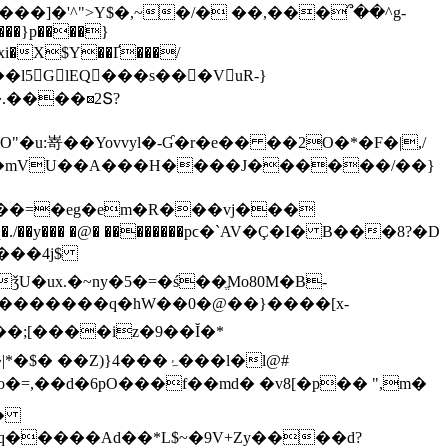
��]�'^">Y$�,~�/� ��,���՞��^g-
���}p����}
�l5GlEQ���s���VuR-}
u:嵜��Yovvyl�-Ɠ�r�e�� ��2O�*�F�|,/
�mVU��A���H����J������/��}
x.�~ny�5�=�ś��ֱMo80M�B-
��
�q
�����Ad��*L$~�9V+Zy����d?