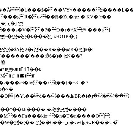
j$�Z���Ȁ�1���$���VY^�����e����L
�j5]�]͡
=���k���fxHO1P �˯}
������'���;Ǿ6�)� |ҳN��?
�缠
��*�FJ��1ً��k
�tJ+�����}
d�����ظBR�i�յ��{��
���M��Fn���kio~�n�T�n����Q|