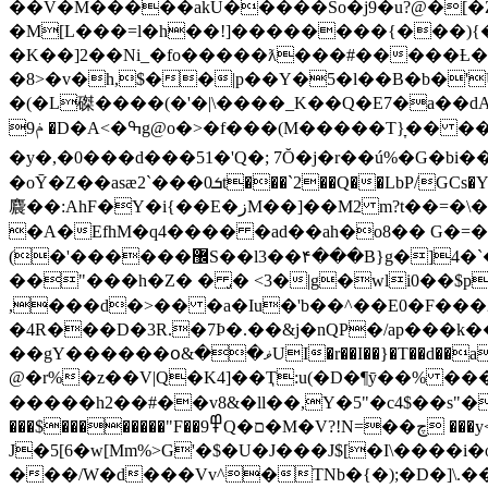
��V�M�����akU�����So�j9�u?@�[�Z�ˬ��>�Òy�ۋ�U'�2L��Ӧ�ۘ ?�M>75&~Λr�fh��7���2�9mz����3ڤ
�M[L���=l�h��!]��������{���)
�K��]2��Ni_�fo�����ƛ���#�����Ƚ�
�8>�v�h,$��|p��Y�5�l��B�b�'Ua
�(�L磔����(�'�|\����_K��Q�E7�a��
ݥ9 �D�A<�ߒg@o�>�f���(M�����T}̞�� ��z-�̴�.ύ�&��<�G���I.�c��7�,gN�U���(! ���sln���n��le�-f��4k�
�y�,�0���d���51�'Q�; 7Ŏ�j�r��ú%�G�b
�oȲ�Z��asӕܭ0���`2t���`2��Q��LbP/GCs�Y�oY�C�ﻑ3���;^4��Ѩ�a�ι� 2gVԉ5��y�m���IBtσ)�Ѭ��k�Nv5;��������G�G��EڳEN6����oƎ
麎��:AhF�Y�i{��E�زM��]��M2 m?t��=�\����\v��u��Y�ן~�o�~���5�FX� �t�_\4�+���s��t�㏶g�F�0
�A�EfhM�q4���� �ad��ah�o8�� G�=�A
(�'������޼S��l3��۴���B}g�]4�`����5�{�N6�)�Q��3Z�4�>M�ħIZ~cCsM�sS � �0��c{/
��"���h�Z� � ̡� <3�|g�wli0��$p#���d4�&',
,���d�>�� �a�Iu�'b��^��E0�F���2�
�4R���D�3R.�7Þ�.��&j�nQP�/ap���k�
�aEs#�Ч��H(�
��gY������օ&��ޥUI�r��I��}�T��d�
@�r%�z��V|Q�K4]��Ҭ:u(�D�¶ȳ��% ����M�����2Z���
�����h2��#��v8&�ll��,Y�5"�c4$��s"
���$��������"F��߾9Q�ם�M�V?!N=��چ ���y<�F\ ���5,T��-���1�,�S��2��m��β \=�L�i��P��0���F�v[��d��%aL��2H�ƲL{��
J�5[6�w[Mm%>G'�$�U�J���J$[�I\����
���/W�d���Vv^�TNb�{�);�D�]\.�