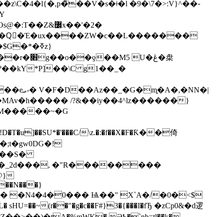
�4�l{�,p�̃��V�s�ǂ�l �9�\7�>:V}^��֊
Y
j]�Qّ�Έ�ux����ZW�c��L�������
�*�ߧz}
,�NN�|
�MAv�h����� /?&��iy��4^lz������}
�;t�gw0DG�!
�@}
��N���}