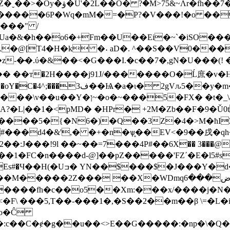
r{�����6��bȭ,��٦�[G?
{�����6P�Wq�mM�=�P?�V���!�o ��
���" /
�&�h��o6�+Fm��U��Ei�~`�iSO�����Y
dA�@[T4�H�k �˖ aD�. ^��S��V0��
i��� ��т�2H����j91J/�������O�Ĺ庶�v�
?�L|��1�<pMD� �HPr� +2M�Zb��F�9�
Ǔ0
� �+�n�ѱ͈��EV<�9��戌�qh�C/�J#޶����+��uFC۱�p\%
�:J���!9l ��~��=7���4P#��6Х�� 3���@
��1�FC�n����d-@]��pZ�����'FZʹ�E�l5#
Uߏ� YN��$���$�J���Y�d�!�d����C�d�} ���&Ȋ
 ��X�WDmqض���6� HA[8��>�E�������5f�a
�����fh�c��o5��Xm:���x/����j�N
i�o�Ĉ
�:c��C�ɇ�g��u��<>E��G�����:�np�\�Q