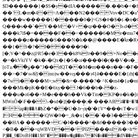
$D������}�$S�y�dIA������.��b�+�f
��`L�m�4�=A���N2���Vov�DC�aY�W!G�����#��q�%�ط�&��*{
����w�����U�����0�]=GS�#�$�(˶�n�L
Q���s��`�Y��M �V+ �qr���O�b-d�X�
���k7i$�=����F��<�����6�Me�mu7�
�����z�����S���N�k��@����E�͐kt�R�"���2h[5Z)b� w�9���@�ߧ��㉒
��{�S�?�I�����9�\
[�;V�^��z@R5�e�3��k8%!r��9�/+No��e
�=�kVkiYV �k�˶�Qx�{�S�oi����l�(��V�s�
[oTۈ��ܬ��"J��dQT��M�m���n��~�F�JK���s�Aܥ����]:�-5���~��.=�\�ܥ�;ɝ{�xoit�>o!
��>�7�\w&͛ȳ�mo)w��vɾʂ���ͽȼ[4����E�{ȸ[���l�E˷�i���n����/
�7wi����M+;w�&=�-���?� ^K�m4�{a�nt���6ڶ^t'8Z[l��+=w�v���}��=��_��6� ���Z�$�yA�Nݔʹ�Q_�
���Mk�pK��E�6xy�� J�6��b�-�z-
���u�o6��+M�e���h��Vk�Tm�KP�n�k�[m�ImJsژu�$������k�Q�J�8��ⷑ&W��F�V1��V���xO�%F
MWnÔ�\F��\-�sd�]Jֱ����̝;� ���AB 4�'�=�?�L�
�ap�ȳ��A�߿Z�*��U�.b~֛ƣ�'�{Vײ���cT�w1��1["+����3�&Qک�͋M���a�p��E<�MwN�� ���0��7�o��y94��-�
]H�J�\QW�9�=_&�x{��`��3����T��N/ϟ�I�,�sq��
��HА� �����+C/�I����^�&f�����3��
<�B� ��=qWBVD��^PIZ���nI&�>h*� �w
P]��_9�DoBH��1$8"����wͮ�g��in7�N�o���dN��n�V'�4N� �"E����v�g��ڮ{P�