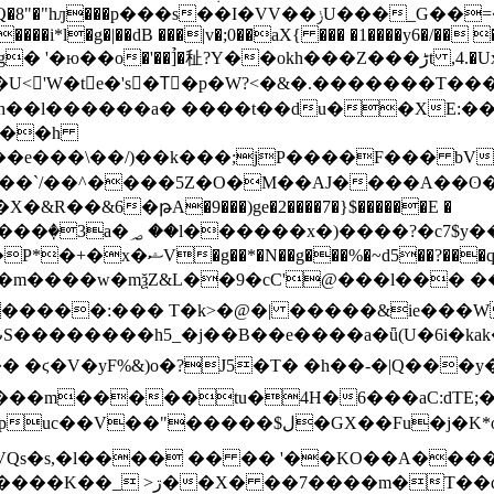
����:7�v�g+�����6�^;�����\#M�l�N�D��U������?��Q�8"�"hԓ���p���s��I�VV��ݫU�
��_G��=�
����i*l�g�|��dB ���|v�;0��aX{ ��� �1����y6�/�� 
'��]̉�䄳?Y��okh���Z���ڑt ,4.�Uxi�X$Y��Ґ���/
�U<'W�te�'s�T᳔�p�W?<�&�.�������T���
e���\��/)��k���;jP����F��� bVO"�
��`/��^����5Z�O�M��AJ����A��ʘ
R��&6�թA�9���)ge�2����7�}$������E �
�������pϲ�`AV�Ç�I� B���8?�D
���:��� T�k>�@�| �����&ie���WǯU�u
*'�VQs�s,�l���� �� �� '��KO��A��
�]�j2��a0�O6�U��+���A��NS�1������K��_ >ڗ��X� ��7����m�T�