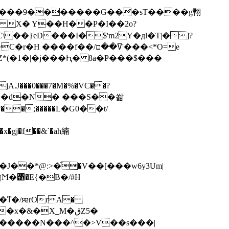
� X� Y��H��P�I��2o?
f��/ߜ��ם'���<*O=e
�Z*(�1�|�j���Ԧ� 8a�P���$���
J���0���7�M�%�VC��?
�;�����L�G0��t/
�ͳ�/ԙrOrA�
x�&�X_M�قZ5�