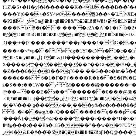
�EW=��H�0�0M�1�` �rGf��w l�<�{�T_�
{1Z\�S+�H�y[�l������K�<lU���B��`���� w��%l�B���
���Y(6��>�SY^w0���풢0��>�\ն >X
�P2֐^_yCn@�h�+q���ŵ�&"\b�3�L�f�W�f+�9�:LN��:r��(�u������ZH]@�S��CZ��aۚ�:a۸� 0o�t���e*ěC\��}eD���I�$'m2Y�дl�T|�]?
���No8�(�� ����e2Ʌ�A`�}�t`ù�2���UW
��D��<�aG�D�O�Z�k� p��O���ĈS���
ɉQ��:+�[?:���,����*��p!���ׅ1�jG�
���>�<*vp��\!wdg�1Y]�eNr�I�c��h̃
P�>X�cy���Gڸ}T��ظ}D��������g;��;�m��ht��0��dT��J|"�� ���#F����d�N� ���S��쏾
X����(z��������#��G0��Ѿ�_�<"q�
�Z���6��O��Pq?6�� ��G��c�ӏm�Ŝ
���d��k6�1
�Γ�Fٵ����R�h��$�[f%�i2p�P8�%ލ8�1l�qA]vT�'�m�y��] L@� (+s��'���w�x�gj�f��&`�ah䋻
z�S��:��1W��yM�����綸 ������=���+�]�% 
@��ސ���E�s��*������0���@8h�L@�ϾPz�$q;]�r�AI}
·<�]*������Lϖ[���ںI<>��O˺�n��@]l�6�x4���r�W]�lP�WX!"F%��P٤��7L@��B��`�m;��J��*@:>�֞�V��[���w6y3Um|
�j�V���'g��� o��j���y&�c�:��l�9�jl��,
̗$+�4��#:gA�{Q������d�q���po�U
'���Ň{�,�e^@����"���c����*D�3�b
5���"��w��%'U5*�
�^�ۋ���;���Ëh�18
رvl�&E�#��҇�S��Q��z���-��Z�o|ߗl�Q@��� ����"�_w���!U{�{��M�u�ϛ.b���������N���^�>V��s���|