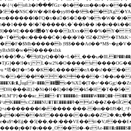
�n�w����_�'rcv@^/
�5��NSC�W�\�R��yy89��Sk��]Xg�YA�
m������l�FQ�х�aً�S��֑�"t�v�Ԝ�˚�)�
�1��� �!�7�����t,�`��h�� і��e��k��lE
7����)qo�����9��~`���
T�q�e;�����Ċ�}��|�'ӗ�`ϬZ�ZN×�TMkK>
g�i�F�$Mb�����b |9$$���Ad��*M$~�g�V�
yBxMR�w�l����xIxk
x�z�*����
C�zD���(�/_Я�A|�'!|
�%:�s�����K����<3��a��ny
b ���ԗk�kUp][��
DH(���Ƌl}2�Ni�H�E)�8�!�k5�H �T��5�
}���ҝc_;��>�Y'�����d:~�����W���Q��~0��?�D�
�Z��6ǏG��x��ӥ� f ~��E� ��A^B��io>�}�^��\�
��Q+a�������6�r���� ���-�m��0JS�I_^F
��a��Z߉��ܮ�,�2���D��}�l�gF�(��:��;Qvλڢ|��-
�hg���:|
��ɼ��F�ɪ���_O��ԁ�-�zAe-��H�z���
�S