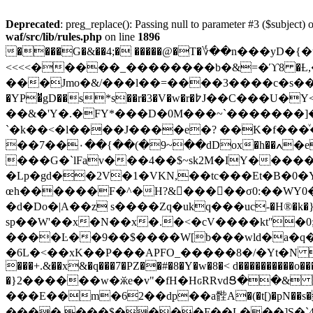
Deprecated
: preg_replace(): Passing null to parameter #3 ($subject) o
waf/src/lib/rules.php
on line
1896
����G�&��4;� �����@�T�؇��n���yD�{�t4u�DU� $
<<<<�����_��������b�
&=�ϓ8 �Ƚ
���Jmo�&/���l��=����3����c�s��Q�� 
�YP�̈gD��s*s��r�3�V�w�r�߈J��C���U�Y<����8�i��*�ß�{��H��2 �o���l$��{�����4|e$�(
��&�'Y�.�FY*���D�0M���~`�������
`�k��<�l����J����e�? ��K�f���ͮ�
��7��۰��{��(�9~��dDox�h��ߍ�e8$@@���'�bAV�:��G�� cs��_�D�Q���2�'��2��-xǍ���}ۚ��g~|�Q0�Ɠ���e��q5�m;�
���G�`lFav���4��$~sk2M�IY����
�Lp�gd��2V�1�VKN,��tc���Et�B�0
œh������F�^�H?&񂋾�����σ0:��WY0
�d�Do�|A��z s����Zq�ukԛ���uc-�H®�k�
sp��W'��x�N��x�.�<�cV����ktʺ�0;a�ڢ�`�Ta�N��uO�Qe��1� �a��bOH]���� J�-z�l��K%��Q�f�THӋt�`
����Ŀ��9��$����W[b���wld�a�q�Ʒ���g�J�ݴ!�Z����,�Z_� ��i�U��00`��ٞ�y�nE��
�6L�<��xK��P���APFO_�����8�/�Yt�N S� z�1b�δ$ ����Qݬ.�kR�U�t2!
���+.&��x&�q���7�PZ��#�8�Y�w�8�< d����������o
�}2������w�ӂe�v"�fH�HԍRRvdՑ��& Ix���~4U��FG
���E��m�62��dp��a䯗A�(�t[)�pN��s�
����,���$����F��L���]S�`4����lR� �k/3��