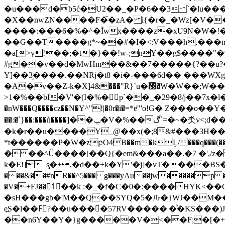
�u���d�b5ć�U2��_�P�6��3 `�lu����\{^(�o8.lt�ߓ���0Gz<�b��xm�
�X��nwZN����F
�֮�zA� i{�r�_�Wz[�V�
����:���6�%�^�Ĩwx����z�xU9N�W�!�
��G��T����g*~��#�I�<:V���h,���m�
�a[>y!��;�t�}��!w-;nY��g$����"�9]��W[:���9޵�Y���IzXvx���%�Y� P�9��+^e(
#g��v��d�MwHm��&��7�����{?��u?�~
Y]��3̘����.��NRj�t8 �i�-���6d�� ���WX
�A�v��Z-k�X]4&���"R}`u�԰�W�W��;W��
>1�%��bI�V'�(I�%�󶗚p`��_�29�8/j��7x�l�S��ٹ�5՛�i)fQyQ��̛f�+L�_���ߎ�IlL�P��h��p|T���9���|)�q�
�nW���Q����cz��N�Y^"!|�0r�i�=*ё"'o!G� Z���o��Y�TjG]��!I�xݱL�w2%�O����u����OG�����8� ˤ�$�)�_
��:�`}��:���ǹ����]��ݐ�V�%��ڰ`=�~�氼v<;d��u *塔�[F�=5� �K�L�����eA��s!�� ��
�k�r��u����Y_@��x(�;8&#���3H�
*t������P�W�zբO4B��m�kܹL/���q���(�����X�c�ڵugl #<���(��׾o�%X�[T�e^��G̮g;\��Zr��L���Ǹ[w�b4߭P�5ӕ\
� ��^Ű����[��Q{�em&���a��.�7 �',/z�
k�E!]_s̡�+,�d��+k�Y'�j]�vT����BS�0LM"P
���&��#nR��^5��� g���yAu��jw�����p �^zK���v.CZ���NU�T�E���i��ߢ�aO�
�V�+FJ��1ً��k :�_�f�C�0�:����HYK<
�sH���gb�'M��Q��SYQ�5�Ԉ�}WJ��M��q�i���&9 �����i
e߽S�l��Fٰ?��u����57RV�����|�ͦ�KS���)Je�a$ױ�Eģ� �5[��,��:���VE��n\�V,#���E�6o#�j�2� K�D���@+
��n6Y��Y�}g�����V�<��F;�[�+��