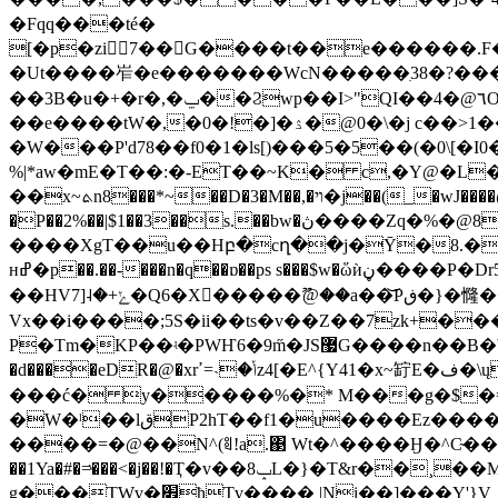
�Fqq���té�
[�p�zi񻷕7��G����t��e������.F
�Ut����岝�e�������WcN�����ִ38�?���C"�{l �]͇i��
��3B�u�+�r�,�ݐ��Ϩwp��I>"QI��4�@٦O=�k��a��di�́`�vGK���{5vt�]��?�87NT2�}{o/�W{t�9�,���pY`
��e����tW�,�0�!�]�ۮ�@0�\�j c��>1����(?�MB��|{��cٵi`9<ؖ����0��6�������ĳ���
�W���P'd78��f0�1�ls[)���5�5��(�0\[
%|*aw�mE�T��:�-ET��~K� c,�Y@�L�?
��x~ܬn8���*~��D�3�M��,�ױ�j��(_�wJ���
�
�P��2%��|$1��3��s.��bw�ڽ����Zq�%�@8��Ԅȉ�g�j��9�+�8.�|v%���a-c�4�=��3ˇ ���m6\�U:�y�t�F��e�AWUaA�g�� o
����XgT��u��Hբ�cղ��j�Ȳ�8.���N��S�o�U��{�*˷�jw���
ʜߝ�p��.��-���n�q��ɒ��ps s���$w�ὥѝڼ����P�Drݙ5o"��޵���ݛ�%�j ���7�"�n|Yw �{ȸ[@�S���-d�-Z��,�{��˰۴u�u롺�̺-
��HVݺ+�˨[7�Q6�X�ٕ����ޫ@��a��͝Pڧ�}�㦕��!x����U���D�|��^���ߦC�֋�G+�V{`u��Nͮ���f��s����
Vx��i����;5S�ii��ts�v��Z��7zk+�
P�Tm�KP��ʵ�PWҤ6�9m̋�JS޷G����n��B�Wu����+�͢��Hߩ7q��$^��N�S���k[c�l�j���2����j��#��R��M�-
�d����eDR�@�xrݳ�˴=ߴz4[�E^{Y41�x~䍆E�ف�\ų�/��S��ݱ���A2�z���,(EF[�:EK�bX�����PӍ��\�n�`�l~��%�n�/��mq���*��[#�}
���ć� y�����%�* M���g�$�=)߳��յ�����q�0
�W�ˡ��lقP2hT��f1�u����Ez���� ��:S�: �9�8���ٞ��2=���q�k������㏣٘��}�1������*�W�V|}
����=�@��N^(ꑠ!a.΃ Wt�^����Ӈ�^C̴���
��1Ya�#�=ͮ���<�j��!�Ҭ�v��ݒ8L�}�T&r��¸��Mo���I�+�v'�$ٌa��v8@�)������������⛯�h?�a�8����no�
g���TWv�׎ћҬv���� |Ni��]���Y'}V؍î��W�M�Y:�^$�ѽ��6+�v�)�!_��v