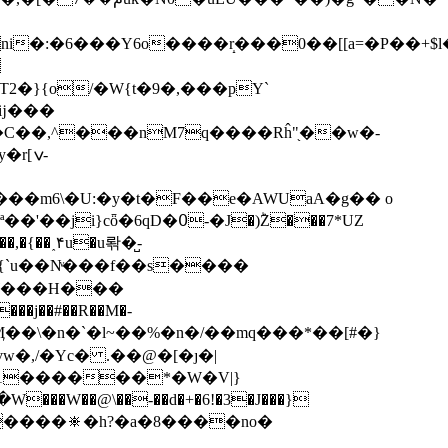
�:�6���Y6o����r̝���0��[[а=�P��+$l
��C��,^���nM7q����Rĥ"֖��w�-
[ݍ-
�W���H���
W��@\��-��d�+�6!�3�J���}