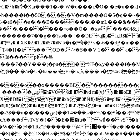
�e6�|�a�|��E������i��mL���&��
��Ô�_�xw |���8ڶ&4�����b+���47�r\������9�?
���7�̽�g��?so��{��ϽE^q|�p�h,R$��|tP�Y
�9k��o�"y�.� XK�s9�T2��$7��NԎ�(�)�v�-6��dۣB
T4�H�ks��)QD�. ^/�S��V 1���a�v�
g�Ié���pI�옥
h�^4rG�9Q߲�v8�Ff���Ƒ���p� \?
̍1 �f�Y����xb{��0�Ñ�}�G�=p'��'4�dJC�
���]���ı'}3��#��J�?�s�L�7s0�~� "���KDn�r
�cA���:vTvY�{��E�԰��a�"wǘ��vS�h`z
[�=�/t1S�H-s�$�+��nUW��R��l;�