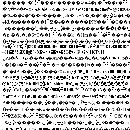
�����_�T���Ͼ�����Չm/4�p���e�_4
�?.�Ԝ�Y8͛$ ~S��7o~ Tv��̻<�Ɉ�����e@
�\$4��4�"��0����سi(�ٮ+N�[��5�Ga�I>��f�mH�5 kM.f�Цd;|��ȖIt�ˏ�x|Z����M���S���S��şE^{?%?
#Kb�s������!Z�#������]KY���C����k
mt������ۧ����z����a۸�\��{��t��~۞O�mߣ��QA�b�%�{T������~�
�p`��.�.�6=T��!~���k+�Hm��� ��=�
��w��Mt�k�a�]�(���.��;0��aE��:�
*m�!H� |�NRa�����e�o_���h�����}vi\�{H ��v����
~I�i��°�i�X�g�[>X� ����G�`P�KTv�!
؏P3�]N����Aw���imk�3�O4�? f�
q�{�<�����z~�*�X�ܰ�}bt�a��$��
�1�4 Bp���K���?0xޣm�`� ��G�H>�<������]/��)��"\ID�I���@X�bryCz����!�6�t��1%�1�Ŀ$V�G- I���4��Q�B�C��
�9>KLI҅��Q�i&��6�Z�m +�7��.À`��� =
��3�H�t�M]z��1sh�+=�$�ɡh����h8hŀا}�`��e����=�6��-���hķV�lB?Z��>
�pCaJڮ�&�Y������4�аٗY uYΓ�oA���?�r�$bz��j��Ì�W<����A�E��C�O�}�KOg�xP^�Dp9,�H�􇯁�Ō�I.��
Y��#k_h��Q�E�S���N�$'� ��es�siaw��%b]���
B�J���d�����ر�j�$�Ӗw@�.����H:���r�[�CX- T,2��!�t��t���ͪ^t� �Ip�1�u�x�E��e3�1�H�l�\�G���� e`�6�~ W{�G-f
�e��CH��o�,w�����ĭ�K��r��1��-& �{
�Z&K)�ee$Ғ�cqO:�6Y���4ϵ^SI�=G68'
�ޤ8X�����<�#b ��I� �S��"��.~d� �;��8 ���E'�A��"O���l``vQ-4N��5 o��ns?`N@�����伐
Ɋ'�3 6lĦ"~c���!�Ԅā�Î� J�K��7�d)