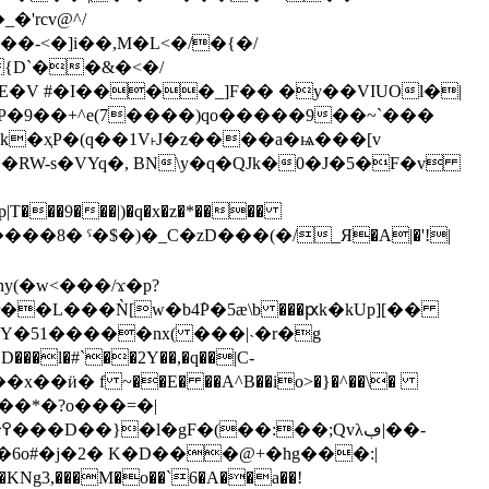
�-<�]i��,M�L<�/�{�/
{D`��&�<�/
�V #�I����_]F�� �y��VIUOl�|
k�ҳP�(q��1V˫J�z����a�ѩ���[v
�RW-s�VYq�, BN\y�q�QJk�0�J�5�F�v
(�w<���/ϫ�p?
 Y�51�����nx( ���|˴�r�g
��l�#`��2Y��,�q��|C-
��*�?o���=�|
��KNg3,���M�o��`6�A��a��!