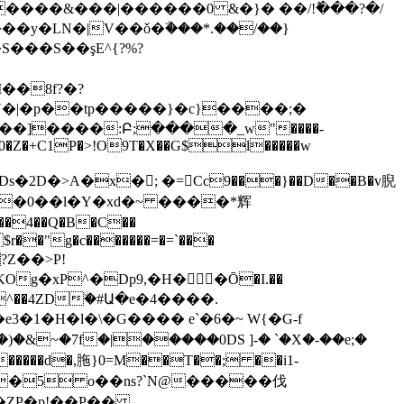
����&���|������0 &�}� ��/!߮���?�/
=���y�LN�|V��ǒ�ۜ���*.��/��}
U�|�p��tp�����}�c}����;�
��]����:Բ;����_w"����-
MK�]o0�Z�+C1P�>!O9T�X��G$l�����w
D�>A�x�; �=Cc9���}��D��B�v腉
D��0��l�Y�xd�~ ����*辉
r��"g�c�������=�=`���
B(� ^��4ZDۨ�#Ա�e�4����.
�)�&~�7f�|�����0DS ]-� `�X�-��e;�
���d�,胣}0=M��T��; ��i1-
X�ZP�p!��P��