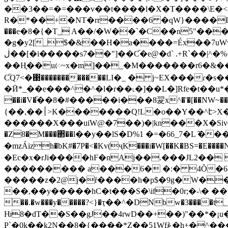
��3��=�=���v��t����l�Χ�T����\E�<��
R�*��+�NT�rr����6 �qW}����Ej�S� 
���e�8�{�T_ A��/�W�
�`�C��n5"����
�g�y2[_$�&��H�a����=Éx��7uWv
ڶ��[�i�����s7��"]��Ƈ�e@�d` .+R`��|^�%��ŝ�4���~*4�,gb�;}��__���D��舍�^�*���vŪH�/
��H֢��uᰨ~x�m]��_�M�������r6�&���P��g$��] �^�t؟���؟x�5��I
ƇQ7<�΃������������LI�_ � j~EX���ɾ
�Ӣ*_��e���^�^�l�r��˪�]��L�]Rfe�t��u*
��i�V�֘��8�#�����i���8翇x^�'�[��NW~���#�w
{��,��׀>K�������Q!L�o��Y��^է>X���a1yY+�2�׋s���m�/W`_�}
������X���uiW@�7��)�|kn���
X�Siv
�Z8�M���΂��l��y��lS�D%1 �=�66_7�L ͠��� �K��D4٣+[K���8~
�mzÁizh�bK#�7P�<�Kv(ҷK���i�W[��K�BS=�E����
�Ec�x�rJi����hF�nAj��.���JL2��
��������� a���6� �:� 4Ȏ�6
�����z�2@j�ȑ����h�p$�9g�W��
��,��y�����hC�t���S�\if�0r;�-\� ��Z%V��� �
��.�w���y�����?<}�ҭ��^�DNbw�3���
Ƕ8�dT��S��gJ��4rwD��+��)"��*�¡u�f
P`�0͎k��k2N��8�{����*Z��51Wfڠ�h+�^����w4R����r��Y��~��?+q�~Q'i���Gh���\|�r�VͣW����Z+��