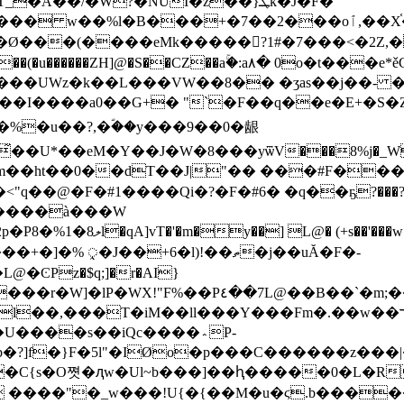
A��/�W?�NUI�z��}ܛk�Ĵ�F�"
+�7��2���oٱ,��X֫���9�������G��̛�sT����g翈
E�Ø���(����eMk�����?1#�7���<�2Z,
z�k��L���VW��8�� �ʒas��j��- �C�r�H ����
β+Dz:��I����a0��G+� "`�F��q��e�E+�S
-��%�u��?,�ؐ��y���9��0�龈
��U*��eM�Y��J�W�8���yѿV���8%j�_WjA.
�@�F�#1����Qi�?�F�#6� �q��ҕ?���?�
�����à���W
ᤪ�J��+6�l)!��ތ�j��uĂ�F�-
���T�iM��ll���Y���Fm�.��w��ךϺ�͸�E{�B�/#H
����s��iQc����؞P-
�?]f�}F�5l"�IØo�p���C������z���|
C{s�O쪗�ԯw�Ul~b���]��ԧ�����0�L�R�