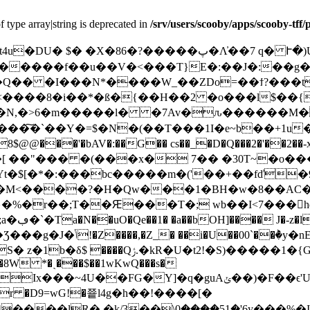
f type array|string is deprecated in
/srv/users/scooby/apps/scooby-tff
� �X�86�?�����پ�Λ̓��7 q� Ւ�)UU^"
,�����f��u��V�˂���T}E�:��J�:��g
�I���N*����W_��ZDo=��ϯ?���t��4��3�
]�N,�>6�m�����l� �7Av�ԉ������M�
��͠�`��Y�=$�N�(��T���1I�e~b��+1u
�[ ��"��� �(���x� 7�� �30T~�o��
�Yt�$[�*�:���bc�����m�('��+��fď
�M<����?�H�Qw���1�BH�w�8��AC�f�
}�%�r��;T��Ԙ���T�; wb��I<7���򄌬hq
�/ �2
�7��J��Pn�-(�a+��?
�S)�����1�{G�%/"E3�+t}��ԗ{B
���8W *�ˎ���$��1wKwQ���s�
�Y]�q�guAݵ��)�F��ϵ'Uwh5������X����!
r �D9=wG!�쭅l4g�h��!����[�
ۣ\0����5͢1� '6y���%�I�,�[�م��7uk�N0�uEU���*��)�