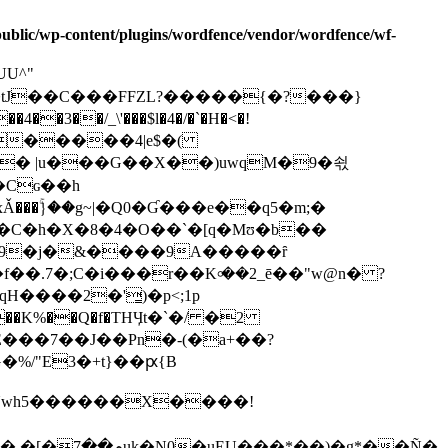
/public/wp-content/plugins/wordfence/vendor/wordfence/wf-
�tJ��C���FFZL?�����{�?���}
�/_\'���$l�4�/�`�H�<�!
� |u���G��X��)uwqM�9�쇣
�Cɢ
��h
�C�h�X�8�4�O��`�[q�Mʊ�b��
�9�j�&����9A�����ȓ
�.7�;C�i���r��K৹��2_ē��"w@n� ?
H����2�'͇)�p<;1p
g*��Ñ�