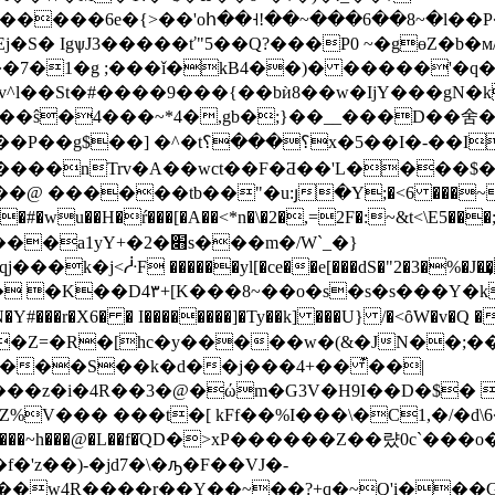
���6e�{>��'oհ��˧!��~���6��8~�l��P�
IgѱJ3�����ť"5��Q?���P0 ~�gɵZ�b�м/k�
7�1�g ;���ǐ�kB4��)� �����'�q�1
^l��St�#����9���{��bѝ8��w�IjY���gN�k
�-��Іx�+�9N�%�Zt/��g����/
�s�����nTrv�A��wct��F�Ƌ��'L����$�
��@ ������tb��"�u:յ�Y;�<6 ���~
u��H�ŕ���[�A��<*n�\�2�,=2F�:~&t<\E5���;.�M
qj���k�j<ᓿF ������yl[�ce��e[���dS�"2�3�%�J�
��o�s�s�s���Y�k�㖷
N�Y#���r�X6� � I��������]�Ty��k] ���U} /�<ȏW�v�
 �Z=�R�[hc�y�����w�(&�JN��;�
���S��k�d��j���4+�� ͊��|
��z�i�4R��3�@�ώm�G3V�H9I��D�$�
��t�[ kFf��%I���\�C1,�/�d\6�&{Wz� *���Is�#2�
�t_���~h���@�L��f�ֿQD�>xP������Z��럈0c`�
�'z��)-�jd7�\�ԡ�F��VJ�-