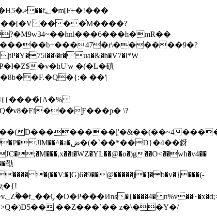
?�M9w34~��hnl���6���h�mR��
�75l��\�r�'ua�&�h�V7�l*W
�m��P�l�Z$�v�hU'w �(�L�磌
8b��F.�Q�{:� ��'|
;�M���,x��t�WZ�YL��@�o�)g��O<��wh�v4��
���劭
ͅ�{!
>Q�)D5�� ��Z���ˈ�� z�\��Y�/