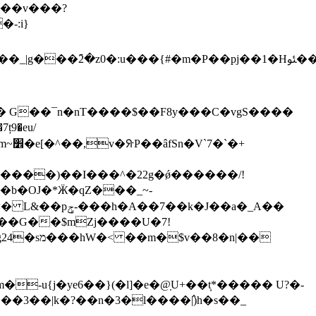
���v���?
� G��¯n�nT����$��F8y���C�vgS����
����)��I���^�22g�ǿ������/!
�b�OJ�*Ӝ�qZ���_~-
p��G��$mZj����U�7!
8�n|��
u{j�ye6��}(�l]�e�@̣U+��t͎*����� U?�-
3��|k�?��n�3�l����߮|)h�s��_