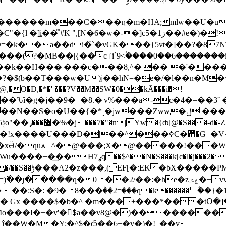
������m���C���ɳ�m�HA;mlw��U�uni
ͫ #K ",[N�6�w�-�]c5�ز1��#e�)�!
�I0��k��H���|���c���ȣ,^� �� �'��
�$(b��T���w�U)j��hN=�e�/�l��n�M�y�r
@,�O�D,�*�' ���?V��M��SW�0��kÃ���i�!
Zww�ݪ ���ª��'��ji}cȫ�6qD�߀-�J�)ؕZ���7*UZ
��xӚ/�quѧ _^�@���;X�@�����!��
��2/��:�he�zۼش�+vvw�,/�Yc� .��@�[�ȷ�|
 Gx ����$�b�^ �m���+���*�� �tՕ�]�W���