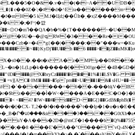
L���5�O�&�.v�x�(�t~A��UDB�
��d6z_�{� ϵ��0Z�˸;�#�d�^Era������m
�;�F״|�꺖
U��M��8f?�?
�@�SU�~�@գRW֠;�3���Re�t�O
����Czb�>�4*g{��|����:��"���w=�Ku
J�C��J�i����/<��}KyDj'��U��h ��6 ����>��jZ��u
X�s0��.��t�x A�z�MPp��DR��Ds�2
L~�n�}L(Lp�k������[�O0!ge� �4B�G
v][A C� 0MI� ���~�5p`pm��>U���1�&� sHU=��~$
Р!
xJ����< <��4? �!W<��#�d�� D< ��G[}��Gǆ&�ph
H��_B�Ր�ↆ0���&ir�l��3��z�i�G0tXb�a
���uY�A��s�2D�@mCҐ�1����b�Q%��755��
8�>[���4�1�m��kYh�>� �`���a](^Y�
v 