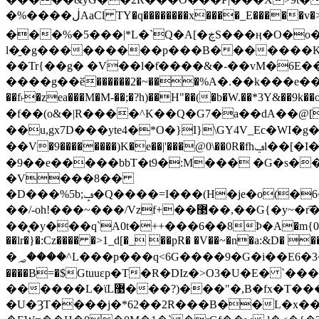
�%����ڶAaCl TY�q��������x����_E�����v�>C����؆�X,a���1�-� W�o���ւ�O� �e�u��k[�НƼ�ޜ��f؂�m[F+�!���
���%�5���|*L�`Q�A[�ڿS���ӊ�O�o�h����i��5O���V�m����O�5�q��~���[�V����֯M����?
l�֦�g���������p���B�������K-
��Tr{��g� �V��l�ƭ����&�-��vM�6E����.���� ���=o
����g��ӗ������2�~���%A�.��k���e�����
��f˫�zea���M�M-��;�?h)��H"��(�b�W.��*3Y&�
�f��(o&�|R����^K��Q�G7�a��dA��@[
��u,gx7D���yte4�*O�}I}\GY4V_Ec�WI�
��V�9��������)K�e��|'���@0\��0R�fhݠl��[�I����7��Y���(�ҏu�]ׄ�*%F�ܔy����f��M{{����҆[A�%
�9��e�����bbT�t9�:M��� �G�s��$�� �/u�U�ha��SF?�hڦ;���
�V���8��
�D���%5b;ݡ�Q����=I���(H�je�o(�6���o��x�����BE�"��������;��(D��������ȴ'�&��(��~4����j^!I�D�q�؍��-
��/-oh!���~���/Vzf+��޳��,��G{�y~�r͡� �����ݾg�h�V0k�'�7�vd m�(ҷ}'y�h��oE�_)�P�JlM��^�a�ڞ�(�`��*��D}�4��釾
��͉�y���q`A0t�++���6��8Ϸ�A�m{0X/�D��
��lr�}�:Cz���� �>1_d[�_ ��pR� �V��~�n�a:&D� 
�؃����^L���p���q<6G����9�G�i��E6�3� -3$��n��\���ڞ)��Tܚ���4�:/����>N���� �(��V:�]G)6�9��@�����j�]�b�v�}���(-
����B=�$Gtuuεp�T�R�DIz�>O3�U�E� `��
������L�ϊL޹���?)���"�,B�fx�T���W��@�TRz"F�����@ֶ.׏���z�]���v._Zۚ��f_��Ҫ�O�P���Иns�{����4�n%v��~�x�d;>jt�4�]��2Ε��
�U�ȜT����j�*62��2R���B��L�x���S