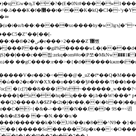
�)�ujGw�ҧT��?�(E�0Nr#����w1��
��ᇳ
o���C5�Z"��[��[-
���>2����Z`޸뼸
�̼���P���<�gil%�����wL�(����d
�+
OW�����V�e��2�<���@�_uZ�f*��Q�M���
��2�o�W�XX��o��S��ǯ#����/?I��h��
����lj�o͘��hq�q��� �j.b��W!���* 
�t2ٖt�j�r��,��\�b��)��g24�sמ���hW�< ��m�$v��
��C�>{�&�->��^�N��J�J� 9S�=<讱
�&�sE$�� �~�N.��'�x/�
f����'��k�N�U6J��z�8��^N9� �}�m�-
���{�����So�����56p�x��<�O�����
�9�1�'�[9��7�t��7��.}