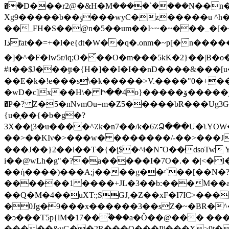
�݉�D���r2@�&H�Mܳ����`����N��n
Xg9�����b��ݹ���ԝyC�z�����u ^h�#�.ȍ���K�f�޳��t�^��K�kQ�CI�~'y�Y�-:i}
��_FH�S��@n�5��um��I~~�~���_�[
Iذfat��=+�l�e{dt�W��q�.onm�~p[�n�����(u�i�и/b��:����݅�xo����hy�w3gϡ]�"=��_|g���߫2�z0�:u���{#�m�P��pj��1�Hﯯ��Oy����\�U��:�7��A{ p'�������i"U�������]�p��F�~�x��r/
�]�^�F�Iw5r/lq;O�̌��O�m���5kK�2}��|B�
#꠱��$J���ƫt�{H�]��I�I��nD����&���[u��:��Ȣ�2�ݭ�e
��E�k�!e���s\�k�����>V.����"0�+�
�wD�c]x��H\� Ի��4o}�����ۆ�����jS]��ļ���c��찝:zekq�om##o�|P쪼�MkNw���1� �7ț9�eu/
�Ρ�? Z�5�nNvmOu=m�Z5�����bR���Ug3Goڌ�� ��gC����:e��>�{�d�����kжm�i�m~׾�e[�^��,v�ᣨP��âfSn�V`7�`
{u�ֶ��{�b�g�?
3X��į3�u����^٪k�n7��/k�6٪Ձ���U�ʅY
��>��KIν�>���w� �������/-��>���J�ώ
���J��}2��l��T�{�į$�^i�N־O��dsoTw Yoc[ �{c[?]��&���}Wz~������_w���?<� L&��pݯ-���h�A��7��k�J��a�_A��
i��@wLh�g"�?�a�����I�7O�.� �|<�l
��ή����)���A;j����g��ʳ`��[��N�?��Q2����A�$ZP
������1 ����+JL�3��b:���M��at
��Q�M�4��uXT:;SGJ,�Z��xF�I7IC>���
�0Jg�9���x������3��sZ�~�BR�^���
�ɔ���T5p{lM�17��۫���a�Ǒ��@��� ��
�����&yG��2R���O���P|���X>9t��