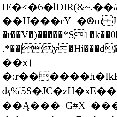
IE�<�6�lDIR(&~
��H���rY+�ꢎm 
�r��V�)�����*S1�
.*��|y�Hi���d
��x}
�:r������h�IkKԳ�K�b+���S^���
ʤ%'5S�JC�zH�xE�
��Ą���_G#X_���7