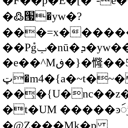
�F��p�E�[�"-e��exNp�J����d7׸��x�}j�=�
�߷՗�yw�?
���=x�������<�
��P݊gݕ�nū�ܕ�yԝ��țv��� �k�w�U�}
�e��^Mڧ�}�㦕��5�65�ͫ��?
ټ�m4�{a�~t�~� m[/�W;Z!
��͕�{U�nc��z
�t�UM �����ͽꩃ
�@Z���Mk�p