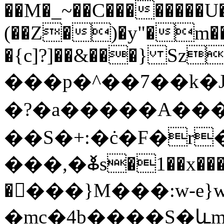
��M�_~��C��������U�
(��Z�)�y"�m��
�{c]?]��&���} Sz
���p�^��7��k�J
�?�a�����A��
��S�+:�ċ�F�r�,\NB.�
���,�ⷆs�1��x���p
�󈀦���}M���:w-e
�mc�4b����S�ևm