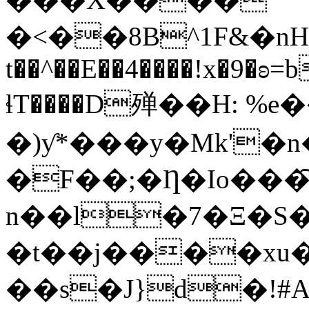
�<��8B^1F&�nH�
t��^��E��4����!x�9�
ɬT����D殚��H: %e
�)ƴ*���y�Mk'�
�F��;�Ƞ�Io���͠
n��l�7�Ξ�S�
�t��j����xu�
��s�J}d�!#