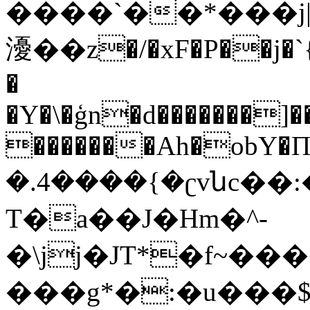
����`��*���j|
瀀��z�/�xF�P��j�`{
�
�Y�\�ģn�d�������]��
�������Ah�obY�
�.4����{�ʗvնc��
T�a��J�Hm�^-
�\jj�JT*�f~��
���g*�:�u���$