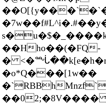
��O[{y���`�
�7w��f#L^i�.#��
s�u�$�_����k�
��Hho��(�FQ-
� <�ᙶ��k[e�h�r
�o*Q���[1w��
�`RBBhMnzf
��02;�8V���� 