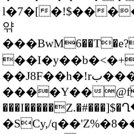
l�7�[�!$�����g؅��^�B�
앾
��� BwM6��T�e?
��I�y��b�<�+
��J8F��h�!rب���W-
����Y��@f՗�
���I�����Z.�#���]
�SCy,/q��'Z%�8�