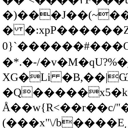
�)���J��(~�
� �:xpP������
0}`������#�
��Oٗ
�*.�-/�v�M�qU?%
XG�Li �B,��|Ѡ
�Q�����x5�k
Å��w{R<��r��c/"�
(���x"\/b����E