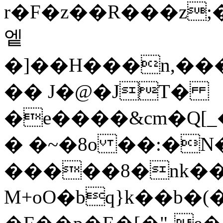
r�F�z��R��
�z;�8E��sD��؝
엩
�]��H���n,��
�� J�@�JT�
�e����&cm�Q[
� �~�8o ��:�
�����8�nk��u
M+oO�bq}k��b�(