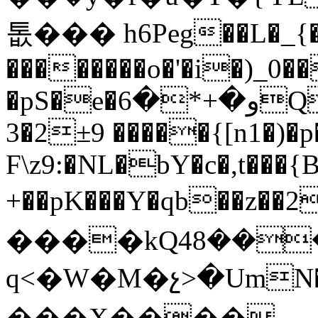
톲��� h6Peg��L�_{
��������o�'�i�)_0�
�pS�e�و�+*�6QNn=S��h��m��e#y R
3�2±9 �����{[n1�)�p
F\z9:�NL�bY�c�,t���{
+��pK���Y�qb��z��2
����kQܓ���48�V���J<�L�ZsQO^��?
q<�W�M�չ>�UmN�O9�ސ᜘CwW�A�Ĩ��OI� KW����
���X����