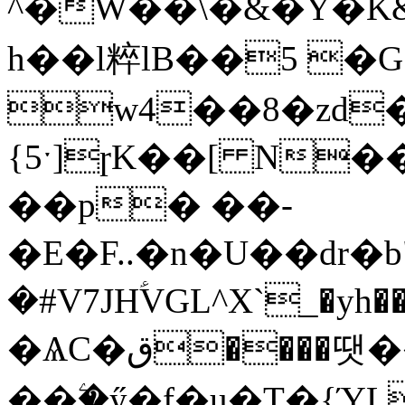
^�W��\�&�Y�K&
h��l粹lB��5 �G
w4��8�zd�
{5ˑ]ɼK��[ N
��p� ��-
�E�F..�n�U��dr�b
�#V7JHؑVGL^X`_�yh���Q����L{��jt�q�ٵm�H�2�)JO�j
�ѦC�ق����땟���y�-
��ۧ�ӳ�f�u�T�{ΎL2Y[3Y���Q���