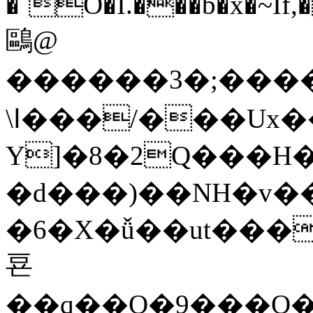
�˝O�I.���b�x�~If,�o��iB�aVaj�'�ޣ�]��Er�32���
鷗@
������3�;���
\ߊ���/���Ux���Ѽ��5=�Nd�
Y]�8�2Q���H
�d���)��NH�v�
�6�X�ǚ��ut���
䜳
��q��Q�9���O�v