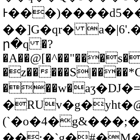
Ͱ���)����d5�
��]G�qr� a�|6
ր�q �?
�A��@[�^��"���s�+
�z�����S|����*C
���w�aӡ�DJ�
�RUv�g�yht�@V�J,
(`�o�4�g&���;
��;�`g�#�M