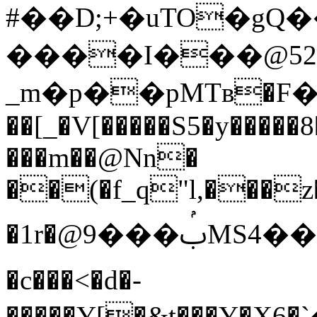
#��D;+�uTO�gQ��p����
����I���@52
_m�p��pMTв�F�
��[_�V[�����S5�y�����
���m��@Nn�
��(�f_q"l,���
�1r�@ࢶ���9MS4���P�ƻ�u8l�~޲���3�1Iy���i��$��J�m/?
�c���<�d�-
�����Y[�&t���Y