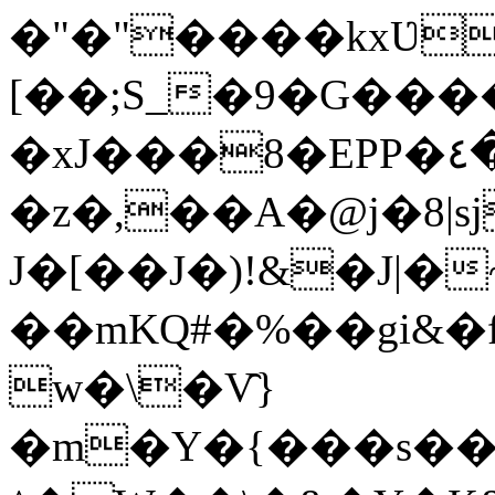
�"�"����kxƲ
[��;S_�9�G��
�xJ���8�EPP�٤�eC�t('��8 ���
�z�,��A�@j�8|
J�[��J�)!&�J|�
��mKQ#�%��gi&�
w�\�V̑}
�m�Y�{���s��