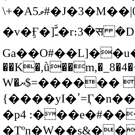
\+�A5ވ#�J�3�M��|0��J�+:)�Mn��}
�v�Ӻ�]ﳲ�r։3�स �D ��e��-
Ga��O#��L]��u�
��K�,ǜ��m,�_8�4�
W�ޔ$=������ }���TH���*
{����yI�ߴ=Ӷ�n���b�F��n�Q�l*�&u�tP��$��-
�p4 :���e�#��
�Tºn�W��s&���E