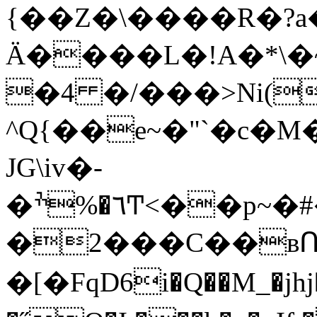
{��Z�\����R�?a
Ӓ����L�!A�*\�
�4 �/���>Ni(
^Q{��e~�"`�c�M�$�#�d��O
JG\iv�-
�٦�%ׯͲ<��p~�#�ڋc�\�lB%�B��mZ�-
�2���C��вՌ
�[�FqD6i�Q��M_�jhj��a���985�S�xl�����Y