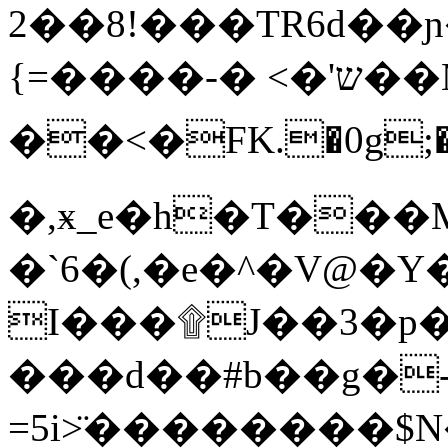
��!8��2�TR6d��ɲ�����j^N�~L�%g}
{=����-� <�'ש��M4�u�ϗ�>
��<�FK.�0g;��
�,ӿ_e�h�T���MnߝN����-�
�`6�(,�e�^�V@�
I���۩J��3�p�
���d��#b��g�
=5i>̈��������$