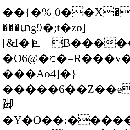
��{�%͵0��X�?�
���տg9�;t�zo]
[&I�]ܧ__B��������$�X��
�Oמ�@6�=R���܏v���7w�q߻��Wr=��M�*�B�?2�z���^��BU|
���Ao4]�}
�����6��Z��e
踋
�Y�O��:�����.�)��O�ݟ���}~P���^W