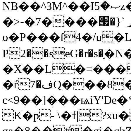
NB��^3M^��Iޞ�5z��q�s.���C�3��V��s�I��8'eٿS���/
�>-�7����՗�}`؃�I����9S��-
o�P���f4�/u�L
P2��seG�r�s�֢
�X��L�=���
�ѓ7�فQ���8�~zSo�i�$˷�^��n�A8T�~��
c<9��]���ѩiY'Ɖe
K�p- \�ϯ|?
ga�8��#�gi�q