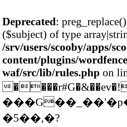
Deprecated
: preg_replace()
($subject) of type array|stri
/srv/users/scooby/apps/sco
content/plugins/wordfenc
waf/src/lib/rules.php
on li
����r#G�&��ev�!j5�
���G��_��'�p�
�5��,�?