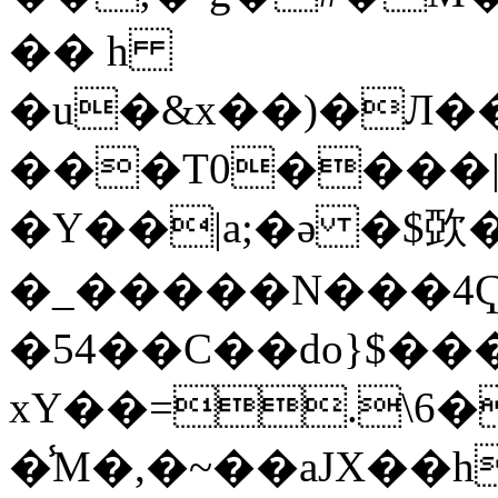
�� h
�u�&x
��)�Л��
���T0����|N
�Y��|a;�ǝ �$㰳
�_�����N���4Ҁ�
�54��C��do}$��
xY��=.\6
�̾M�,�~��aJX��