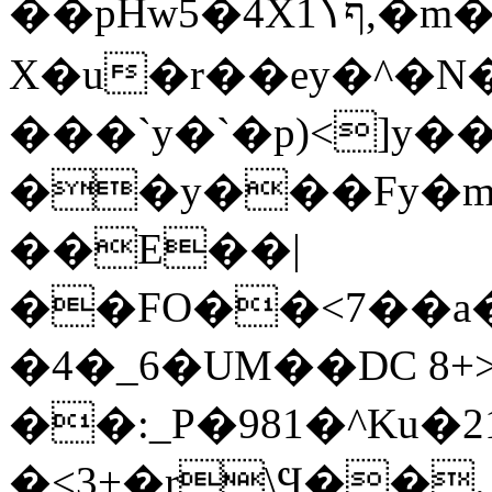
��pHw5�4Xףߖ1,�m�
X�u�r��ey�^�
���`y�`�p)<]y�
��y���Fy�m
��E��|
��FO��<7��a�
�4�_6�UM��DC 8+
��:_P�981�^Ku�2
�<3+�r\Ϥ��.