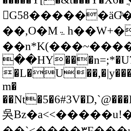
G58������ӓGͪ
��,O�Mۃ h��W+�:�
��n*K(���~����
��HY���n=;*�U7[
�L�U��,�|y���
m�
��Nt�5�6#3V�D,`@���P
吳Bz�a<<�����u!
��`<����٣F���uEa8]�}