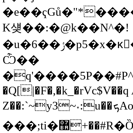
�e��ҁGů�"*���
K섖��:�@k��N^�!
�u�6��ݬ�p5�x�κٍ��z-��pj�`���\)
Ѽ��
�q'����5P��#P
�Q[|�F�,�k_�rVc$V��q 
Z��:`~y3~˕:
u��ܟAo���}
���;ti�޺+��#R�Ȍ��ܧs��e﹟C�}/