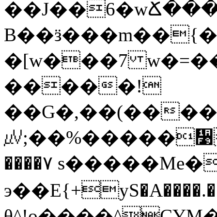
��J��6�wՃ���
B��ӟ���m��{��]KD�6+7��2��
�[w���7 w�=�
�����!
��G�,��(�����aE�
㎶;��%�����᫹x
����۷ s�����Me
э��E{+yS�A����.�
θ^!o����^CYM�