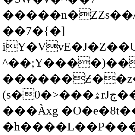
�����n�ZZs��/
��7�{�]
iY�VvE�J�Z��
^��;Y����)��
������Ƶ��z
(s�0�>���ۿrЈڄ����F�Jf��G���F�޳L�<��]��5�L�y2�^�ۛ{�mgu��"V��v��Źi;�a��j;�F�z��m6��SvJ��Cw��Q�`����T���r��N>����O%�Pg�؟
���Àxg �O�e�8t�
�h����L��P���