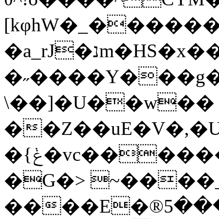
[kφhW�_������
�a_rJ�נm�HS�x���}
�˶����Y���g�G^����Y
\��]�U��w��
��Z��uE�V�,
�{ݟ�vc������eD�>d������_B��C������}
�G�> ~����
����E�®ر�����5��� �_G