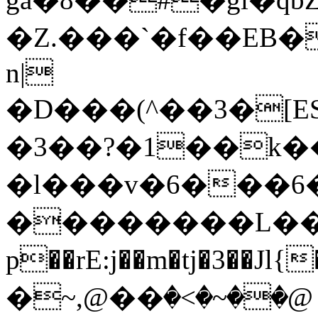
�Z.���`�f��EB��
n|
�D���(^��3�[
�3��?�1��k�
�l���v�6���6
��������L��
p��rE:j��m�tj�3��J
�~,@��ۃ@��~�>�