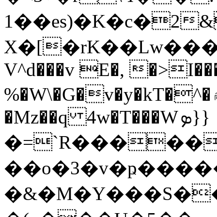
1��es)�K�c�2
X�[�rK��Lԝ���
V^d���v E�, �>I��
%�W\�G�v�y�kT�^�۾���Pd�iz�az���VM�t�ߓfC��4I*��,��~s�u�����)5Ah�� U�T]�$;�0����f�
�Mz��q 4w�T���Wܤ}}
�=`R�����
��o�3�v�ҏ�����aL� 5
�&�M�Ү���S��s