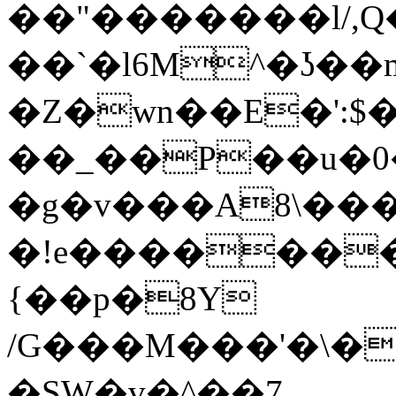
��"�������l/,Q�Q
��`�l6M^�ʖ��
�Z�wn��E�':$
��_��P��u�0��
�g�v���A8\��
�!e������
{��p�8Y
/G���M���'�\�
�SW�v�^��7