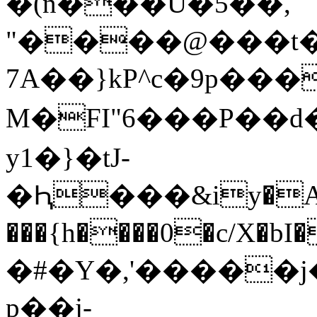
�(n���U�5��,
"����@���t�
7A��}kP^c�9p��
M�FI"6���P��
y1�}�tJ-
�Ԧ���&iy�A�
���{h����0�c/X�bI�f��-̖�
�#�Y�,'�����j
p��j-