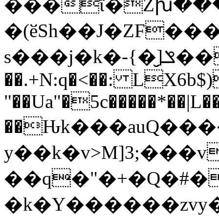
���ΐ�Zխ������
�(ӗSh��J�ZF���
s���j�k�-{�̮]ݏ����L�D'��V8��� Cn
��.+N:q�<��: LX6b
"��Ua"�5c�����*��|L
��Ԋk���auQ���
y��k�v>M]3;���v
��q�"�+�Q�#�
�k�Y������zvy