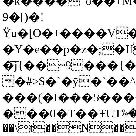
�k����_o��+M�
9�[)�!
Ϋu�[O�+����V�
�Y�e��p�z�;�I
�͠j{��~9���
�#>$�`�ȳ�`��^
���(�I���5ͮ���
���0�T��ŦUTⰳ��x
��\t
��N��T