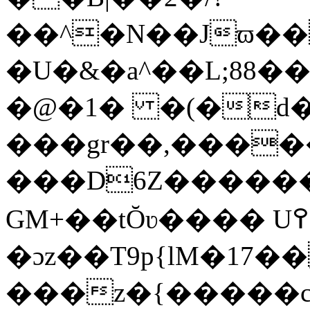
��^�N��Jϖ��
�U�&�a^��L;88
�@�1� �(�d�ۃ�F
���gr��,�����
���D6Z������l�
GM+��tŎʋ���� U߉-
�ɔz��T9p{lM�17
���z�{�����c