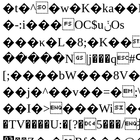
�t�^�w�K�ka��L
�-:i���OC$uݩOs
���κ�L�8;�K���ޟ�[��ỳIذ��Ax��=ˁl�e{dtUW��q�.onm�s[�'7r=��M�*�A��1oiz��^���T�����n4]ý�����
���̷��N|j���q#Գޝ��uLN������>������s�V�����ސ����1���[�ʏ��~Rc�;��D���{
[;����bW���8V
��j�^��v��=�;\��E���
��I�>���Wi��
�TV����U:�[?�5���/