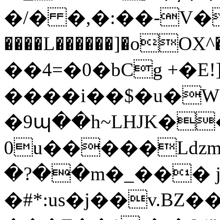
�/� �,�:��-V���ܒa=
����L������]�oOX
��4=�0�bCg +�E!]
����i��$�u�W�
�9պ��h~LHJK�
0u�����Ldz
�?��m�_��� j
�#*:us�j��v.BZ