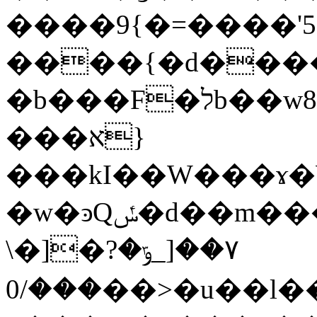
����9{�=����'5
����{�d����
�b���F�לb��w8~9��7E�I��E�_�}R�W��|
���א}
���kI��W���ɤ�
�w�ͽQݽ�d��m����m�x)ޛ�_j��
\�]�٧��[_ݹ�?
���/0��>�u��l����;IG��֯-