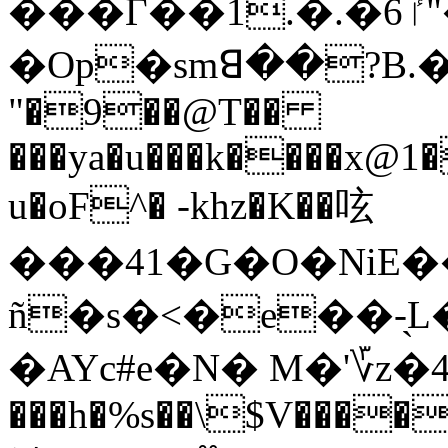
���Γ��1.�.�ٵ6"�?�4ã ��jW�|
�Op�smꓭ��?Β.�|
"�9��@T��
���ya�u���k����x@1
u�oF^� -khz�K��呟
���41�G�O�NiE
ñ�s�<�e��-̖L�
���h�%s��\$V����