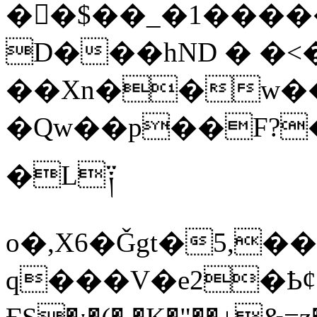
��$��_�1����
D���hND � �<�2
��Xn��w��ћ
�Qw��p��F?�
�L༑
o�,X6�Ǧgt�5,����
q���V�e2�Ҍȼ