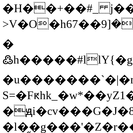
�H��+��#_ j��
>V�O�h6ݏ��ܘ��[9��7�T���Bw�>�{�Trm۠�!6ji�q�������x�¸ϟ������v�>C��T�ؚ��/a���1�-
�
߷h�����#llY{�g��ږ>t�6o�7�y��
�u�������`�|�m
S=�Fԟhk_�w*��y
�ԭi�cv���G�J
�l�֦�g���'�Z�r��~