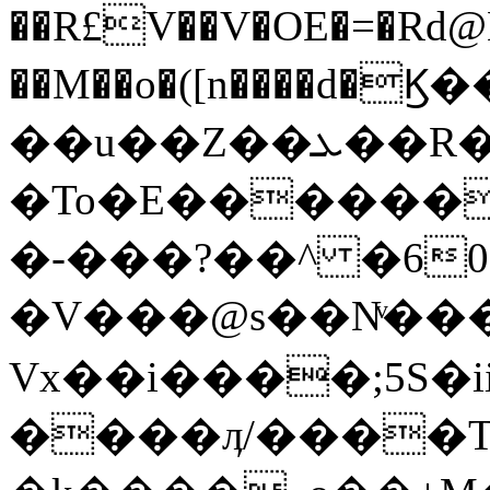
��R£V��V�OE�=�Rd@Eܮ�a@���r��4�40�CN�Fl�*���]��#y�q.�'�,�
��M��o�([n����d�
��u��Z��
ܥ��R�.���%wi���.��I��c�{K�;�y u�����3k�D�ݽk{K��7�K�U|
�To�E���������q���
�-���?��^ �6۽0t7>� �M����
�V���@s��Nͮ��
Vx��i����;5S�i
����ӆ/����T