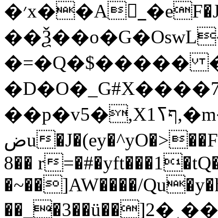
�׳x��A_ٌ�eF�Jt���k�Ѷ��p8��[*z�!
��Ѯ��o�G�OswL
�=�Q�$����� 
�D�O�_G#X����7
��p�v5�,Xףߖ1,�m�
ضu�J�(ey�^yO�>��F5�b�)@�����B�����1���Е� 7V%M2��.ZqQ��}LF��o�c�f�3t�;��z�W7(:
8�� r=�#�yft���1�tQ
�~��]AW����/Qu�y
��_�3��ü��]ײ��͵�2�+���q7m�Z�h�S��)�+���}