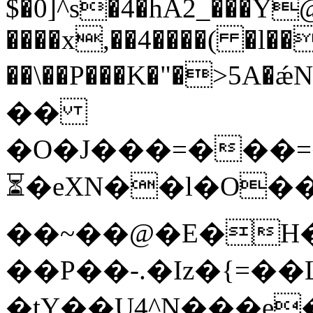
$�0]^s�4�hA2_���Y
����x,��4����( �l��
��\��P���K�"�>5A�ǽN��.�׋�����>
��
�O�J���=���=�y��E�ԞO�=ޣ�q�
⏳�eXN��l�O�
��~��@�E�H�
��P��-.�Iz�{=��
�tY��U4^N���e