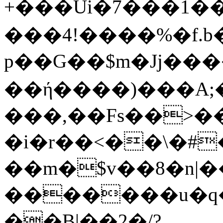
+���Ui�7���1
���4!����%�f.b
p��G��$m�Jj���
��ή����)���A;�
���,��Fs��>�
�i�r��<��\�#��)�
��m�$v��8�n|
�������u�q�
��B|��2�/?