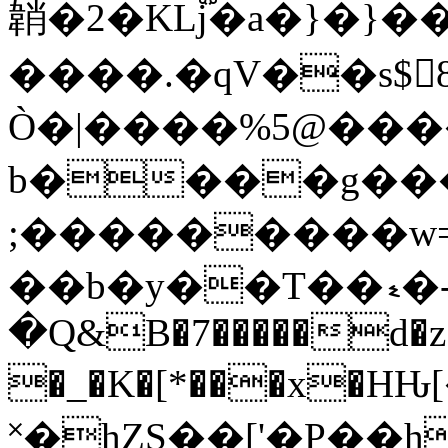
韒�2�Kǈ֟�a�}�}�
����.�qV��s$8�x7��$�ޅ�`
Ò�|����%5@���
b����g��
;���������w=
��b�y��T��ޑ�-.��p�a��Q��J��Fl�7O�G�g HOT����ev�͵j�H��Ii���6qŽȍ�~����ۭ�j�M5^=��B٦�
�Q&B�7�����d�z
�_�K�[*���x�
˟�hZS��['�P��