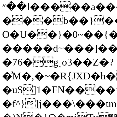
ߊ��״�����a����O�M�!Z�_?
���b��}�
O�U��}�0~��{�
�����d~���]�
�76�g˯o3��Ζ�?
�̾M�,�~�R{JXD�h���
�u$]1�FN���
�f^}]j���\���