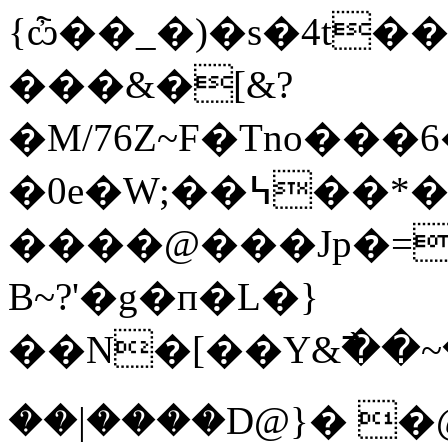
{ѽ��_�)�s�4t
���&�[&?
�M/76Z~F�Tno�
�0e�W;��߆��*���
����@���Jp�=
B~?'�g�п�L�}
��N�[��Y&߯��~
��|����D@}� �