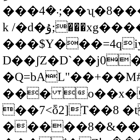
���܁�4;��ʯ�8���L�f�UY��#�kb6fڠ�h
k /�d�ۇ;���xg����LI��OΟ�8@?
���$Y���=4qiy
D��ʃZ�D`��j0
�Q=bAL"��+��M#�
��� o��x�
��7<ȭ2]T��8 �t
�����8�&�