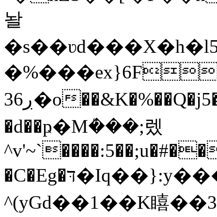
놜
�s��ʋd���X�h�l
�%���ex}6F
ڔ36�o��&K�%��Q�j5�]r:�aa���hr*y;u{����M�e���Nt��B�/
�d��ҏ�Mܳ���;렜
^v'~`����:5��;u�#�
�C�Eg�דּ�Iq��}:y���]@o���w�� s����u
^(yGd��1��K瞦��3