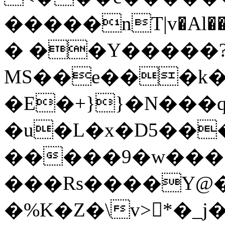
�����nT|v�Al���t����ڋ��'L���$�ш\4�o�(�%�w(%�ʊ��,�ʗ;*s��j�Ӽ���v��v�e��*s�z��̊��zw�T��@#�����tbV�"�u:�C�Y
� ��Y�؜����?
MS��e���k�
�E�+}}�N���
�u�L�x�D5��
�����9�w����
���Rs����Y@�
�%K�Z�\v>񣘼*�_j��ؾPK&��9