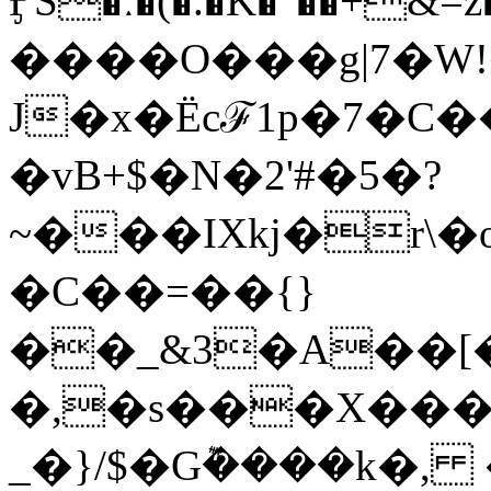
ӺS�ː�(�.�K�"��+&=z�|p�^�k
����O���g|7�W!
J�x�Ëcℱ1p�7�C
�vB+$�N�2'#�5�?
~���IXkj�r
�C��=��{}
��_&3�A��[
�,�s���X���,
_�}/$�G݉����k�, �ߌ�l��Tm��r�3�