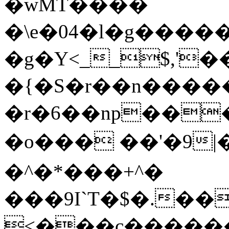
�wMT����
�\e�04�l�g��������)
�g�Y<__$,'
�{�S�r��n�����]���*��ϥ�sjqc�޶E�;Q;�6��4{
�r�6��np���K
�o��� ��'�9|
�^�*���+^�
���9I`T�$�.�
<���c������