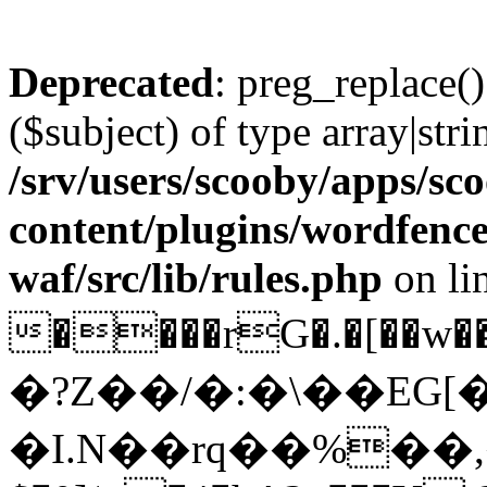
Deprecated
: preg_replace()
($subject) of type array|stri
/srv/users/scooby/apps/sco
content/plugins/wordfenc
waf/src/lib/rules.php
on li
����rG�.�[��w��Cr����%���׶=Z�=�'<�\�F�h����R���Ώ��D�
�?Z��/�:�\��EG[�
�I.N��rq��%��,�ͳ