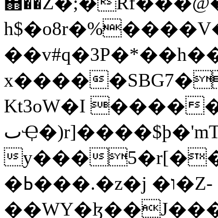
΋��Z�;�Rf���@
h$�o8r�%����V���W��
��v#q�3P�*��h�
x�����SBG7��V6
Kt3oW�I �����i
ٮҾ�)r]����$þ�'mT_��m#M��m���.ۚ�ڞgY;�c�
y���5�r[��i�^٫k����C�2X����o'~���E�ސ��V
�ߕ���.�z�j �ו�Z-
��WY�ɮ��J���Z