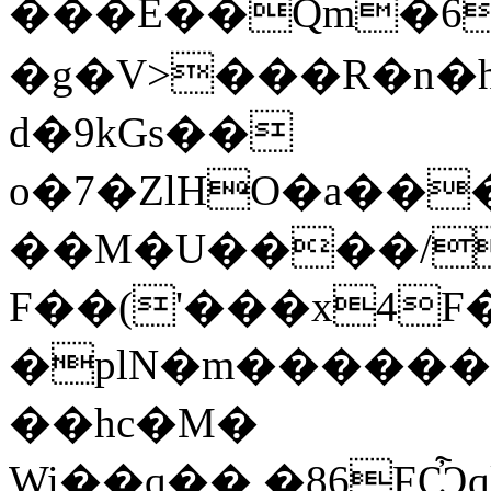
���E��Qm�6
�g�V>���R�n�hN�
d�9kGs��
o�7�ZlHO�a��
��M�U����/
F��('���x4F
�plN�m������V
��hc�M�
Wi��q��,�86FѼql