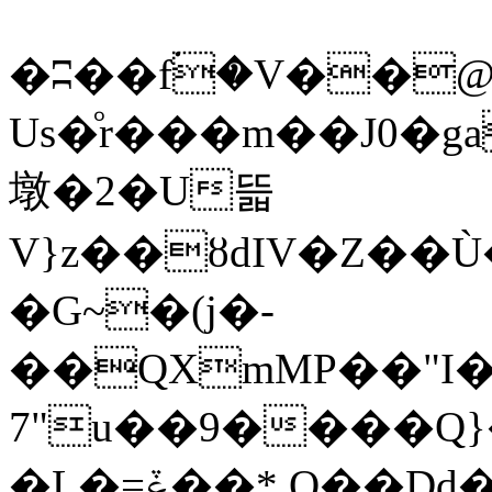
�ʭ��f۬�V��
Us�ͦr���m��J0
墩�2�U뜳
V}z��ȣdIV�Z��
�G~�(j�-
��QXmMP��"I�
7"u��9����Q
�L�=ݞ��* O��Dd��A�4����<�,N|