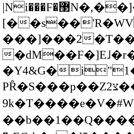
|Ni���F�޳N�,��]��5�Q�y2�^��ѽۙ9�C>ȲH�>�r������tl��=m;/Gz���lj���)
[��s��'R�W
���]���2�T���gڀF������J�V��3�֚�������FƴF�&$�4V{�2Y
�dM��F�]E˩�r�k�Ytj��_����
�Y4&G�i"1�
PȒ�S���p��Z2צ��T���bj�,I� �
9k�T����e�V�#W
��b��1��Q���