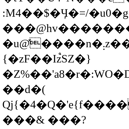
:M4��$�Ӌ�=/�u0�g
���@hv�������
�u@̽����n�܄z��fǏ�a:������`������,
{�zF��Iz֩SZ�}
�Z%��'a8�r�:WO�D�
��d�(
Qj{�4�Q�'e{f��
���& ���?