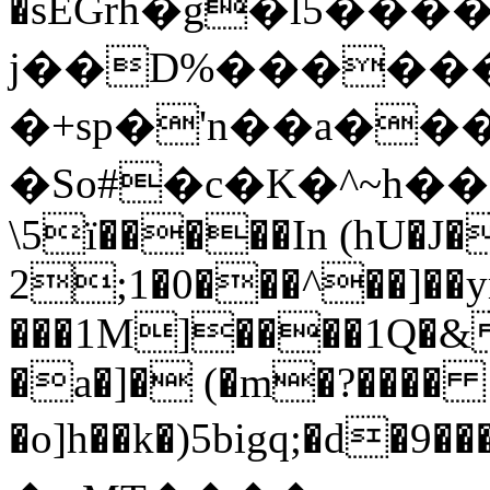
�sEGrh�g�l5��
j��D%������
�+sp�'n��a���
�So#�c�K�^~h��
\5ï�����In (hU�J�
2;1�0���^��]��y
���1M]����1Q�&
�a�]� (�m�?����
�o]h��k�)5bigq;�d�
9��