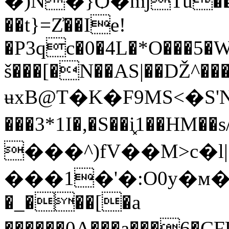
�)N�}Ѻ�mjTu��jk
��t}=Z͗��Ie!
�P3qc�0�4L�*O���5�W
š���[�N��AS|��Ǆ^��
ʉxB@Т�K�F9MS<�S'
���3*1I�,�S��i͓1��HM
���^)fV��M>c�l|
���1�'�:O0y�м�j
�_���[�a
������0A���a���6�C