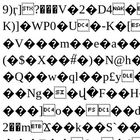
9)ӷ]?���V�2�D4�
K)]�WP0�U�֊K�[
�V���m��e�a��P]B@Rc:�v"�R��T4܉q�тL��􄌬
(�$�X��#֮�)�N@
�Q��w�q
l��p£y��a�#߰GBi٫y
��Ng��վ�F��H�Fٱ��!
���]o����d�
2��mϪ��k��S`�