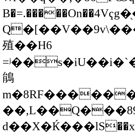
B�=.�����On��
Q�[��V��9v\��
殖��H6
=ʲ��s�iU��i�
䳌
m�8RF������p
��,L��Q���89
d��X�Ќ���lS��x�