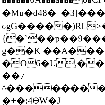
�Mu�d48�_�3]����
ԍgG�����)RL>
{�`��p��9���
g��K ��A����
�O6�U,�
��7
^��������X�
ٍ�+�:4ӨW�J