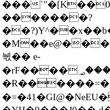
���`"�[K��0
�������?
��?)Y^��x��b�s^P�����������C܂<��
�M��e@���$
눿�� e-
�rF����؃����EP���0O�[��$[a���~}
�Ɍ������=�
�=�41�GI@�NeEU�
�YH�9���J0��,d