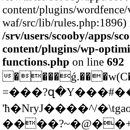
content/plugins/wordfence
waf/src/lib/rules.php:1896) 
/srv/users/scooby/apps/sco
content/plugins/wp-optimi
functions.php
on line
692
����ǵ.���w(C�������Mm�m�#�ܢd��ݻP(4J,��*
=���?զ�Y���#��b
'ћ�NryJ����^/�\tg
����?~�@��+