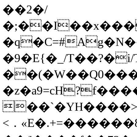
��2�/
�;��I��x���
�q�C=#Ag�N��J�׋�R�j�>
�9�E{�_/T��?�i
��(�W��Q0����
�z�a9=cH?f��
��`�YH����>�
<．«E�.+=������8|