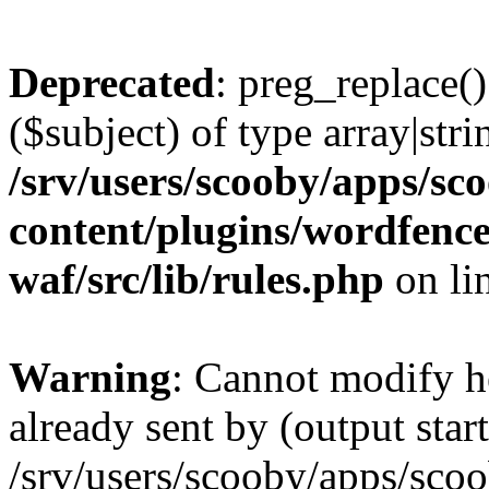
Deprecated
: preg_replace()
($subject) of type array|stri
/srv/users/scooby/apps/sco
content/plugins/wordfenc
waf/src/lib/rules.php
on li
Warning
: Cannot modify h
already sent by (output start
/srv/users/scooby/apps/scoo