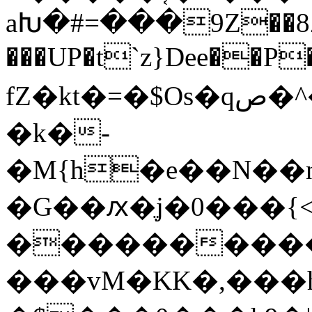
aԽ�#=���9Z��8Z~
���UP�t`z}Dee��P�
fZ�kt�=�$Os�qص�^���'s�E���{�V�8��T�qB/
�k�-
�M{h�e��N��n���M0�؜d��
�G��ԕ�ֶj�0���
����������
���vM�KK�,���h