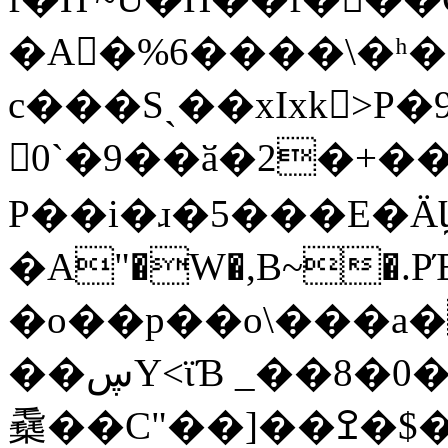
�A�%6����\�ʰ�
c���Sˏ��xIxk>P�9
0`�9��ӑ�2�+�
P��i�ɹ�5���E�Ӓ
�A"�W�,B~�.P
�o��p��o\���a�
��ڛY<ϊƁ _��8�0���H��7�m��p�
㯔��C"��]��ߐ�$�>wL��L�j