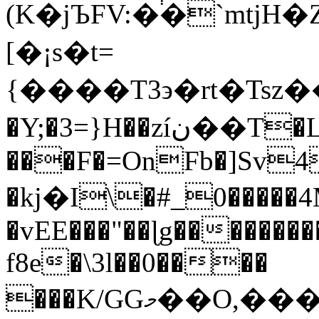
(K�jЪFV:�֔�`mtjH
[�¡s�t=
{����T3϶�rt�Tsz
�Y;�3=}H��zíن��T�L��MyF1
���F�=OnFb�]Sv
�kϳ�I\�#_0�����
�vEE���"��ɭg��������
f8e�\3l��0����
���K/GGމ��O,������uOȲ�,�X�t:�Xo�e�Un��:�2ŃQTo�X��Ĵ�����Z����4�r-