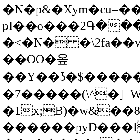
�N�p&�Xym�cu=��
ҏI��o���2Գ��
�<�N� �\2fa��ve�ؿ�b��
��OO�옾
��Y��ʖ�$������ܘ;���V����f��
�7�����(\^�]+
�1x;B)�w&��
������pyD���l