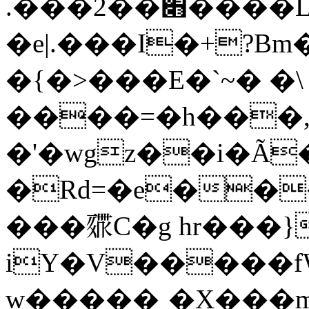
.���2��׋����L;��v�� �p����=
�e|.���I�+?Bm
�{�>���E�`~� �\
����=�h���,
�'�wgz��i�Ã
�Rd=�e���+O�h��
���𗸭C�g hr���}
iY�V�����f
w�����˱�X���m