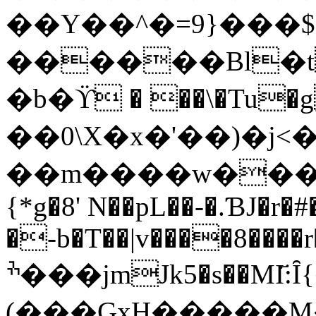
��Y��^�=9}���$
������Bl�tW�
�b�ϔ � ��\�Tu�g��Xت
��0\X�x�'��)�j<
��m����w����_�
{*g�8' N��pL��-�.ƁJ�r
�-b�T��|v����8���
ׯ���jmJk5�s��MI҃:Ȋ{�ͭ@p1�� aH�?
(���GxH�����M�3