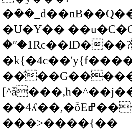
�ܿ��_d��nB��Q
�U�Y�� ��u�C�O�
�ʺ�1Rc��lD���
�k{�4c��'y{f��
��̑��G�����
[^ǡ���,h�^��j�
��4ʎ��,�ȭEߝ��v(�CI�o���4�gQ�`Om�0o4�şwz�@˒U��|
���>����{��