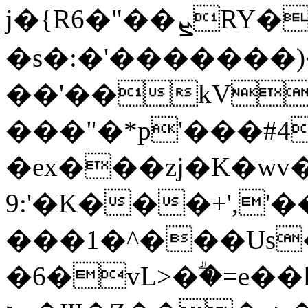
j�{R6�"��ܨRY�� [k.��k6�'�G�調
�s�:�'�������)
��'��kV
���"�*p'���#
�ex���zj�K�w
9:'�K���+',
���1�^���Us�I'��,�^�a1
�6�vL>�ؖ�=e��