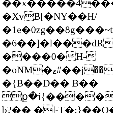
��x�����4��
�XvB[�NY��H/
�1e�0zg��8g���
�6��]�l���dR
����0�H-
�oNM�ޱ#��j����Di{��X�<%�D�Z�o��Ϋ���i)jd�$��,�$�,/
�{B��D�� B��
ք�i{����
b?�� �|-T�:}�