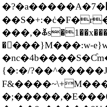
�?�a�����A�7
��S�+:�ċ�F�r�,\NB.�
���,�ⷆs�1��x���p
�󈀦���}M���:w-e
�nc�4b����S�Ƈm
{�:�/?��^����
F&����~\+M��
�;�����,�E���