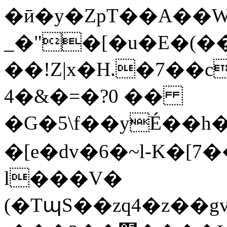
�ӣ�y�ZpT��A��W
_�"�[�u�E�(�
��!Z|x�H.�7��c
4�&�=�?0 ��
�G�5\f��yÉ��h
�[e�dv�6�~l-K�[
l���V�
(�TպS��zq4�z��gvM�k�7