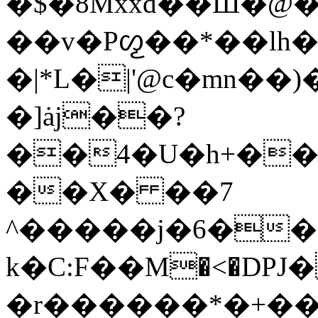
�$�8Mxxd��Ш�@�
��v�Pᦖ��*��lh�
�|*L�|'@c�mn�
�]ȧj��?
��4�U�h+��
��X� ��7
^�����j�6��
k�C:F��М�<�DP
�r������*�+��