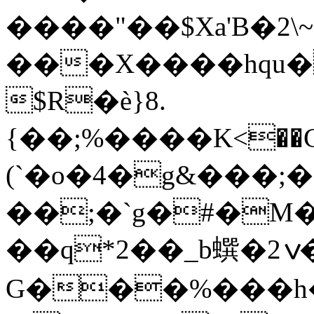
����"��$Xa'B�2
���X����hqu
$R�è}8.
{��;%����K<��C�����RbyG�
(`�o�4�g&���;
��;�`g�#�M�
��q*2��_b蟤�ݍ2�{�D�<վ���T�(
G���%���h