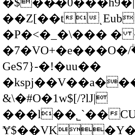
�$��̴�0���h9�|
��Z[��tͺEub{q
�P�<�_�\��� �
�7�VO+�e���O�/
GeS7}-�!�uu��
�kspj��V��a��
&\�#O�1w$[/?lJ|
���l��˾`��C
Ɏ$��VK�Y