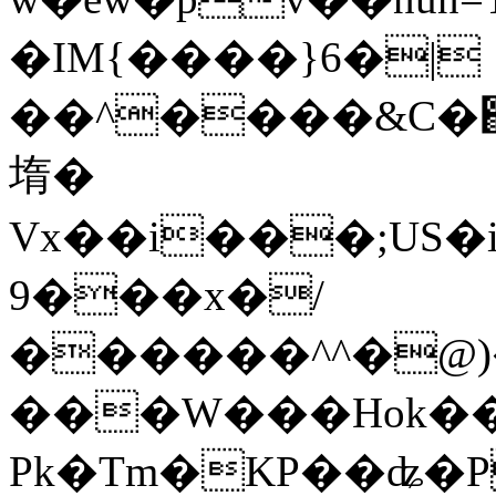
�IM{����}6�|
��^����&C�֋
堶�
Vx��i���;US�i
9���x�/
������^^�@)�
���W���Hok�
Pk�Tm�KP��ʥ�P