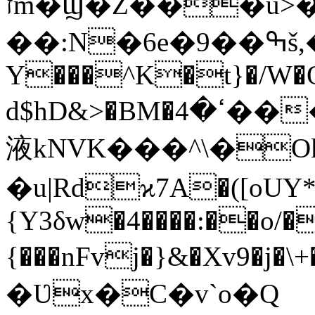
זm�Ϣ�Z���u>��Ή���L��4jj�R����S�)�4���B��U
��:N�6e�9��ߒš,��.�w�-9<�au�mY����ڃ-
Y���^K�t}�/W�
d$hD&>�BM�ߵ�4����zb�˂_��R��T�����
液kNVK���^\�Ok
�u|Rdϰ7A�([oUY*
{Y3δw�4����:��o/�
{���nFvj�}&�Xv9�
�Ʋx�C�v`o�Q