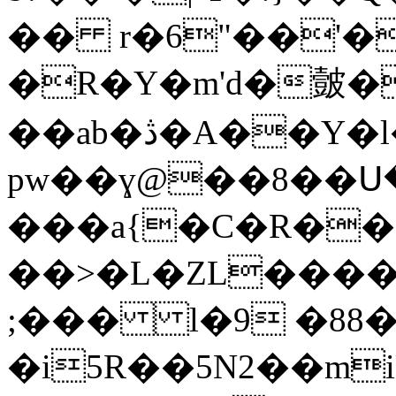
�� r�6"��'�
�R�Y�m'd�皼�͟��\6׃MH
��ab�ڎ�A��Y�l�1�e�f9�K#�w
pw��ɣ@��8��Ս�
���a{�C�R��
��>�L�ZL����
;��� l�9 �88�z
�i5R��5N2��mi