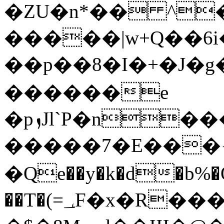
�ZU�n*�� ^����+u<
�����|w+Q��6i�
��p��8�I�+�J�g
������e
�pܙJl`P�n���5�i���p�j4���UC��6��l�Q�Iʛ���Mk��g?hmCv���m�1'�l�O�F���6~�'E�j��ɇ����p�6���S�1&�c��Tm�i���/
�����7�E���{P
�Qe��y�k�d�b%
��T�(=؀F�x�R���&}9�tSYB�v���L��"Ꜽd_o8,�F�rpdu��Q���9�1E�I�G