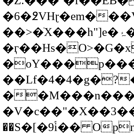
�Z.���`�f��EB�
�6�߶VHɽ�em���
��>�ֺX���h"]e�ۂ���
�ӷ��Hs�O>�G�x
�oY���p��
��Lf�4�4�g�?
��M���n���#
�V�c��"�X��3��.�
��S�[�9ۘi�� Opn