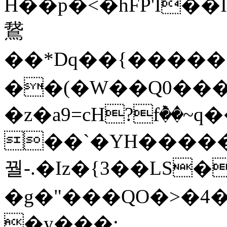
H��p�<�hFP'I��
鵞
��*Dq��{����
��(�W��Q0����
�z�a9=cH?fٞ��~q
��`�YH����
꿜-.�Iz�{3��LS
�g�"���QO�>�4�
�y���: