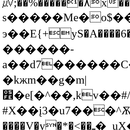
㎶;��%������۸x��
s�����Me�o$�
э��E{+yS�A����6�
������-
a��d7������C
�kжm��g�m|
׾�e[�^��,kv��#/P��ìfSl�V`7�`�+zu�Զ��{�b�g�?
#X��į3�u7���^Ѫ
����V�y�*�<��ـ�_uX�f,��^�M���ƽ�O�1��