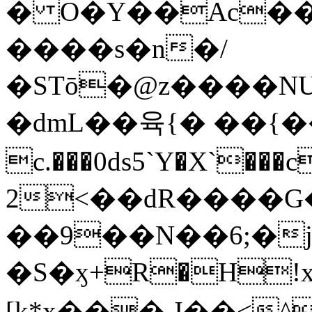
� O�Y��Ac��
����s�n�/
�STō�@z����NUg����}:;m�
�dmL��육{� ��{� �
c.���0ds5`Y�X`���c[���P�ޜG�
2<��dR����G�
��9��N��6;�j
�S�ӽ+R�H!x�o����$xrhz�
[k*x���,J��<^