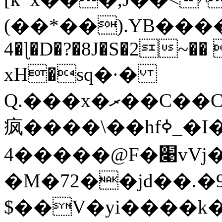
(��*��).YB�����̏�Uj
4�ɭ�D�?�8J�S�2~�� 
xН�sq�·�
Q.���x�ރ��C��C��#X��� �5�
疯����\��hfߦ_�I�j1(%,Bs4�VJ"
4�����@F�׉vVj���,`Ϣl��T)#S�Wڝ�u�0�,�qk��i�X�#@P[:-
�M�72��jd��.�9
$��V�yi����k�