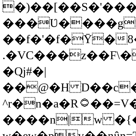
�)��[��S�'���
���Ʋ����g%
��f�'�f�Ȳ�8
.�VC���z��F\�
�Qj#�|
��@�H D��c�ܥ����]*��5�
^r�n�a�R۝��=V�77�S���Qwʛp�;��M��ݻ�7��{U�x_e��m��^x�-
����n|w �{
w�ew�pv��nûn