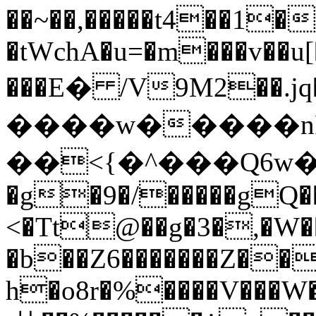
��~��,�����t4��1�
�tWchA�u=�m���v��u[
���Е� /V9M2��.jq��
����w�����nP
��<{�^���Q6w�J
�g�9�/�����gQ�
<�Tt@��g�3�,�W��
�b��Z6����
���Z��
h�o8r�%����V���W