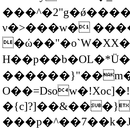
���^�2"g�ǿ����
ν�>���w� ���
�ώ��"�o`W�XX�h
H��p��b�OL�*Ü�q
������}"��m��
O��=Dsow�!Xoc]�!
�{c]?]��&���}
���p�^��7��k�J