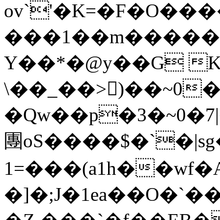
ov`'�K=�F�O����
���1��m�����
Y��*�@y��G K
\��_��>򃗗)��~0
�Qw��p�3�~0�7
團oS����$�`�|s
1=���(a1h��wf�
�]�;J�1ea��O�`