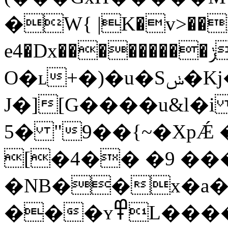
�W{ |K�v>��Ŀ
e4�Dx���������ݫ����u�����,R��ě�@=is�h�X-
O�ʟ+�)�u�Sݭ�Kj��Q�<�m�6��e�U�p����Dl��YE�es7��.�E/
J�][G����u&l�i f
�5 "�~}��9XpǼ �>��n�]L�x\�
[�4�� �9 ��
�NB��x�a
���ʏ߾L����[@V