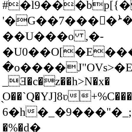
#�l9���bp[{
'�G��7���򷻘�ܑ
��U���o ,�-
�U0��O[�E�
�o����J"OVs>�E
_Ǝ�c�z��h>N�x�
̖O��`Q�YJ]8ʋ+%C�
6�h�_�9���"�_;��>k�
�%�d�