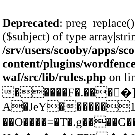
Deprecated
: preg_replace()
($subject) of type array|stri
/srv/users/scooby/apps/sco
content/plugins/wordfenc
waf/src/lib/rules.php
on li
�����F�.����]
A�JeY������1
��O����=�T�.g����G����y'��߼�h�4�Do�;��)eZ.N{��rѝ��y����(���O=��������