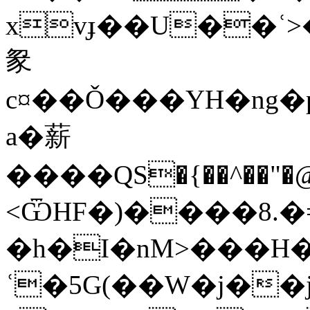
xvɟ��U��ʿ>
䝆
c¤��Ǒ���YH�ng�
a�薪
����QS�{��^��"�@�
<ѾHF�)����8.�=
�h�I�nM>���H�
ʿ�5G(��W�j��