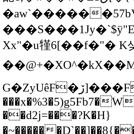
�aw`������57b
���S���1Jy�`$ӱ
Xx"�u㹏6[��f�"� K
��@+�XO^�kX�
G�ZyUêF�ڒ]���F��#�� �f]�>j
���x�%3�5)g5Fb7�Wj
��d2j=���?K�H}
�~������D`��]��8{��s$��x7���ޅ����mQݦ��