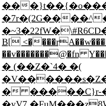
���}t��{�o��
�7r�(2G����^
�~3�22fW�\#R6C
B[ <����rA��w��
��v�������@�fn 
� (��Z�`4� �(
�V������s�Z�
� �����C}r-��9>
�yV7,�FuM���z