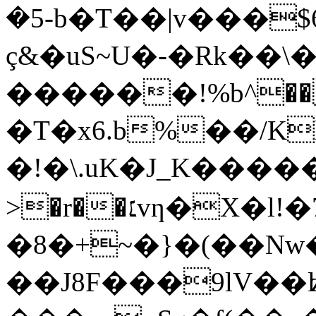
�5-b�T��|v���$
ç&�uS~U�-�Rk��\
������!%b^��
�T�x6.b%��/K
�!�\.uK�J_K���
>�r��׆vƞ�X�l!�7��z�d�y��|
�8�+~�}�(��Nw
��J8F���9lV��