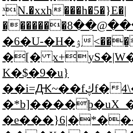
ˣN.�xxh���h�5�}E�|
�������ߍ���@��8��V�{�۾m�3l�-
�6�U-�H�ۉ<����)!
�[� x+yS�|W��mZs�}p�ݍ��
K�$�9�u}
��i=Ԫ~��fڮf�4\�Z�)z�f��h�<�]�}
�*b]����þ�uX_
�e���}6|�*��