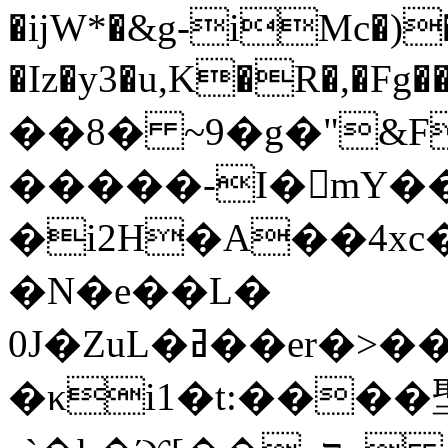
�ĳW*�&g-iMc�)�
�Iz�y3�u,K�R�,�Fg
��8� ~9�g�"&F
�����-I�mY��
�i2H�A��4x
�N�e��L�
0J�ZuL�ߥ��er�>��a��V�yD9:������(�z�
�κi1�t:����