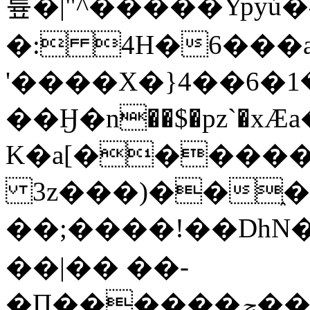
튶�|"^�����Ypyú
�: 4H�6���a
������1�6Cqr¡g����xpP��>��Bz�����
��Ӈ�n��$�pz`�x
K�a[�����
3z���)��֑�e
��;����!��DhN
��|�� ��-
�П������ݼ��C3�zU���[�B}'F��W�ʟI9���@�f�UX��#�kb6fZ��h