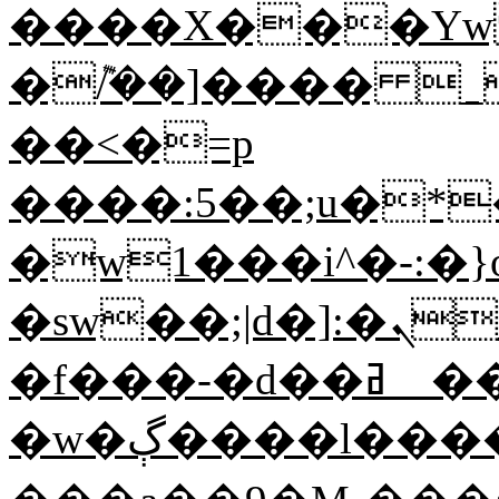
����X���Yw
�݉/��]���� _
��<�=p
����:5��;u�*
�w1���i^�-:�
�sw��;|d�]:�ܢK���%X�d��Ff���.�{�.:ς�����o��^�\�&8�+�w�'��j�E'��7��q���;��i^�-
�f���-�d��ߥ__��Ο�[�����IX��!
�w�ڳ����l����*��]:���ͭu�����ݕ\�~��8����[j�����W��Pﭳ��-