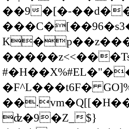
��9�[�-��d����ه
���C�[��96�s
K�p��z����
�����z<<���Ts
#
�H��X%#EL�"�
�F^L���t6F� GO]
��.vm�Q[[�H��x�Ҋ}DJ���^E�
ʣ�9�Z_$}