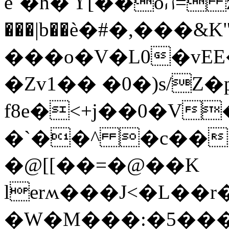
e
`�h�ϓ[��oה= za@��u@�3����R�D����
���|b��ѐ�#�,���
���o�V�L0�vE
�Zv1�� �0�)s/Z�
f8e�<+j��0�V
�`��^ �c���v�H�����ɲ
�@[[��=�@��K
lerʍ���J<�L��r�N޲�=
�W�M���:�5���