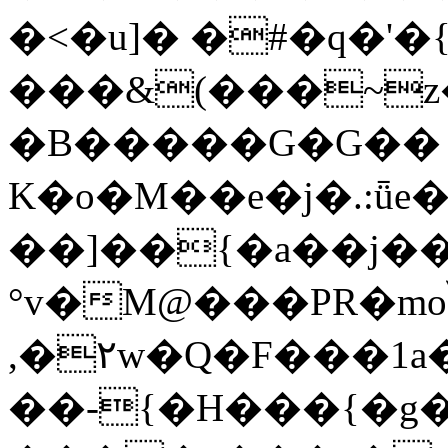
�<�u]� �#�q�'�
���&(���~z��#�ݝd"��:,
�B�����G�G��
K�o�M��e�j�.:ǖ
��]��{�a��j��
°v�M@���PR�moݴ�b,�2
,�۲w�Q�F���1a
��-{�H���{�g�