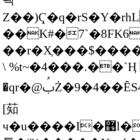
Z��)Ҁ�q�r
S�Y�rhL�8��
��K#�7`�8FK6
��r�Xֶ���$�����
\ %t~�4���.��
�qr�@ࢶŻ�9�4��ȆS4�x���[���YF9F)o�?J5��T�y����I��P���y��:
[䓡
ч�u����I�޹l��e�S�)��`�<��yB���