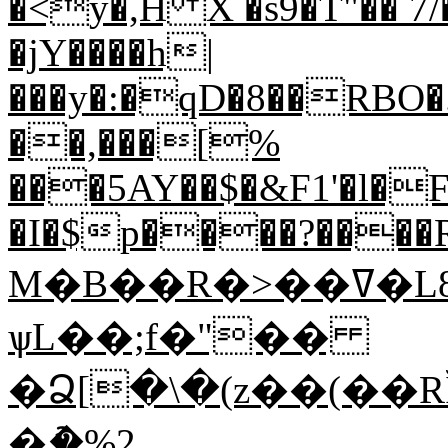
�<y�,H X �s9�T"�� 
�jY����h|
���y�:�qD�8��RBO�
��,���[%
���5AY��$�&F1'�l�
�I�$p����?����
M�B��R�>��ߜ�L8QV�v��T��NS��������Z�ۢ
ѱL��;f�"��
�Ձ[�\�(z��(��
�ު�%2