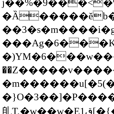
j��%�9���<�
�Ȁ�����ĕb
��3�s�m����i�
���Ag�6���K4@9���0z�ׇ�%`
�)YM�6���w��
��Z�����v�����
�m������u[�5(�
�}O�3��]�P��
臫T,�w��w�Eق1[�{�l���