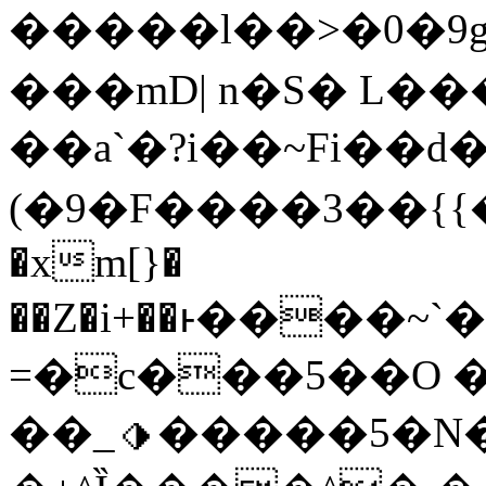
�����l��>�0�9gy
���mD| n�S� L��
��a`�?i��~Fi��d
(�9�F����3��{{�
�xm[}�
��Z�i+��ͱ����~
=�c���5��O �
��_⬗�����5�N