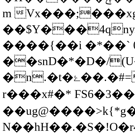
m Vx���;���x
��$Y���4qny
����{��i �*��`
��snD�*�D�/(
�n.�t�ۓ��.�#={Q�V�u������5%S�O���l��^R�xq��h9Չ��Ìx��=��1�
r���x#�* ϜS6�3�
��ug@����>k{*g
N��hH��.�S�!O�