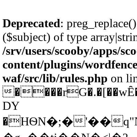
Deprecated
: preg_replace()
($subject) of type array|stri
/srv/users/scooby/apps/sco
content/plugins/wordfenc
waf/src/lib/rules.php
on li
����rG�.�[��wȆ
DY
�HѲN�;�'��q