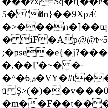
���zx=Sq�f(��e�dѱ
�5 "�n}��9XpǼ
�>���n�]��
� iF�Ap@@t~5�f��dJ
;�pse�e{�j?��
�,��Ӷ�~� �-
�^�ۺ6�VY�#t���~������.��b9#�}
ū Ş>(�)��v���ڵ���0�f� �0r��?
�m��F��t�����;�>� �