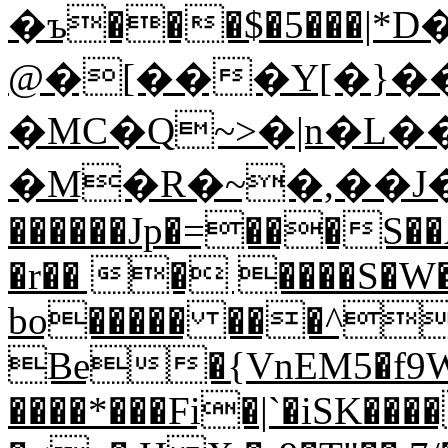
�ъ���$�5���|*D�`
@�[���Y[�}��&�޷ݫL
�MC�Q~>�|n�L�
�M�R�~�,��J�%
������Jp�=���S��
�r�� � ����S�W�
bo����� ���^
Be�{VnEM5�f9W
����*���Fi�|`�iSK�