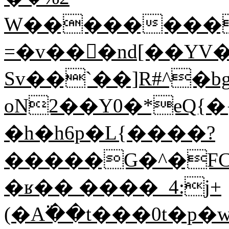
W��������nw`ف����̑�
=�v���nd[��YV
Sv��`��]R#^�bg
oN2��Y0�*eQ{�
�h�h6p�L{����?
�����G�^�FC
�ʁ�� ����_4:j+
(�A߳��t���0t�p