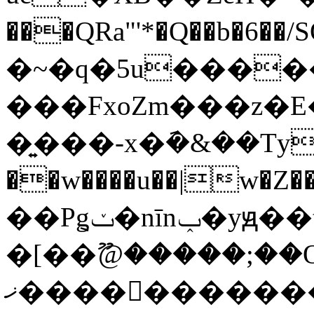
���QRa"'*�Q��b�6��
�~�q�5u������U��{�U�_S�z�`
���FxoZm���z�E�T*E�
�͍���-x�݇�&��Τy~v
��w����u��|w�Z��m���
��P݈gݖ�nīnݕ�yԭ��țv���
�[��ޫ@�����;��O�
ޚ������������u�Ew�cm�k���Jϝ�]�nc��z�=��W����s?