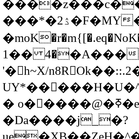
����z���c��
���*�2ۮ�F�MY��w�dq)��廇
�moK�r�m{[�.eq�NoK�
��1 �4�A���2�I@�P���v�F���(�SOlxY��3הv7����ly]ٍ-
'�h~X/n8ROk��::
UY*�����H�U�^V
� o�����@�ߧ�e����J!
�Da����j_�?
ue�XB��ZeH�^�[mT�