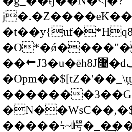
�g_��ŧj��N�<|�?
j�.�Z����eK��h
�t��y{uf�*Hq
�O*�ǿ����"�
��⬅J3�u�ēh8J޴�dڡ�e��:��"�EF��Efd�(J�w<���<�?
�Opm��$[tZ�'��
�������3��G
�N��WsC��,�$f۴8
�����ϟ~崿�_�͢��