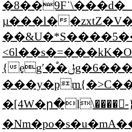
�8��9F˙\���d�_
µ���l��zxtZ�V�x�PzOș���A{�L�ڗ��V,�ü�ٙ:88R��V�\�3�Mړ$���Aj��,���=��[yx��\�;�)���,�dvx�qo
��&U�*S����5��
<6l��s�=���kK�O
{egʹ�֠�ݪg�6���w�۸)h��՛�d�����$oɍA��rG_MǻCq#iqY�:Q��̘�ŭ���!]��v��ݹϽ�6�\�6(d���*M0��_��ђ��hR��/
���y�pm{�>C��
�[4W�ր�l\����-
�Nm�po�s�u�mA�