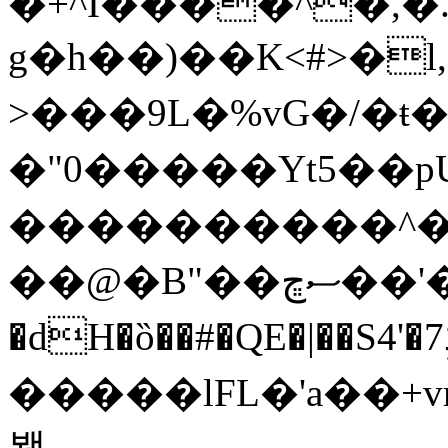
�+^Ȉ����^�,
g�h��)��K<#>�l,P'�ܧ���X��[*�#ϻZm�
>���9L�%vG�/�ŧ�
�"0�����Yt5��p
����������^
��@�
�dH�ȍ��#�QE�|��S4'�7ߩ߫�z�4��&�{W �h�C 
�����lFL�'a��+vm�
봭