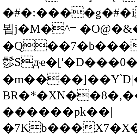
�#�:����g�#�i
뵙j�M�^= �O@�
�Q��7�b���`�z�vݟ�K�[ڟ�
髿Sдҽ�['�D���0
�m����]��Y՝D|�`�
BR�*�XN��8�,�
������pk��|
�7Kb���X7�X�