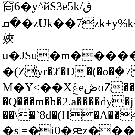
䆚6�y^йS3e5kڨ/
�ܩ�zUk��7zk+y%k��ś���kjl.�����ynQ�\G;X�E�\nM}on]
㛍
u�JSu�m�����
�(Z⃫yr�Ⱦ�D�(�o�ܹ�
M�Y<��XݞeڞoZ
�Q���m�b�2.a����dy�j
��\�`8d�(H�A��4
�s|=�i0�ԙz���