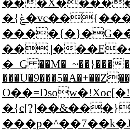
���X�����}
�{ݟ�vc��{���eD��g�������_B��}
����{�}�G��
�� |���E���ر�����5
�_G ��M�_~��}����
���U�9���5�A�+��Z��
O��=Dsow�!Xoc[�!
�{c[?]��&���}
���p�^��7��k�J