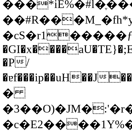
���*iE%�#l�ֶ��
��#R���M_�fh*y
�cS�r1�����
�GI�x����aU�TE}�;
�P/
�ɐf���ip��uH��J
�
�3��O)�JM�:'�
�c�E2����1Y%��