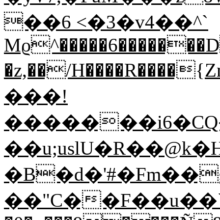
��6 <�3�v4��^`
Mϱ^�����6�������
�z,��/H����R����
���!
�������i6�C
��u;uslU�R��@k
�B�d�'#�Fm��
��"C��F��u��