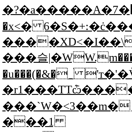
�?�a�����A�7
�x<� 6�S�+:�ċ��
����XD<�I��\
���슬|�WW.m���
�u���(�&�_ׄ 'т
�r1���TTѽ���
���`W�<3��m� 
���1