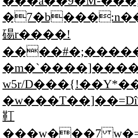
���a��9�M-���
�7�b���:n���
碭r����!
����#�;�����
�m�`����]����
w5r/D���{!��Y*��
�w���T��]��=Dî%���.vP�
靪
���w���7 w�=���Ss�Kx