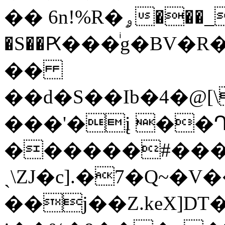
�� 6n!%R�ۄ���_�=�*�j!
�S��Ԗ���ͥg�BV�R
��
��d�S��Ib�4�@
���'�į ��Ղ
������#��
ˎ\ZJ�c].�7�Q~�V
��j��Z.keX]DT