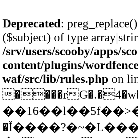
Deprecated
: preg_replace()
($subject) of type array|stri
/srv/users/scooby/apps/sco
content/plugins/wordfenc
waf/src/lib/rules.php
on li
����rG�.�4�
��16��l��5f��>����Vւ�
�Ǐ����?�~�L��