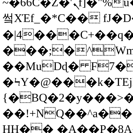
~�66C�Z�'ܢf]�"%u��L�I��Z]�ܯѕo��ͲU����ò�Kw�u�����
쎀XΈf_�*C�� fJ�
�|4���C+��q�
���;�^Wm
��MuDɖ� F7�
�ϞY�@���k�TEjK
{�BQ�2�y���>�
��!+NQ��^a��
HH�� �A��P�8A