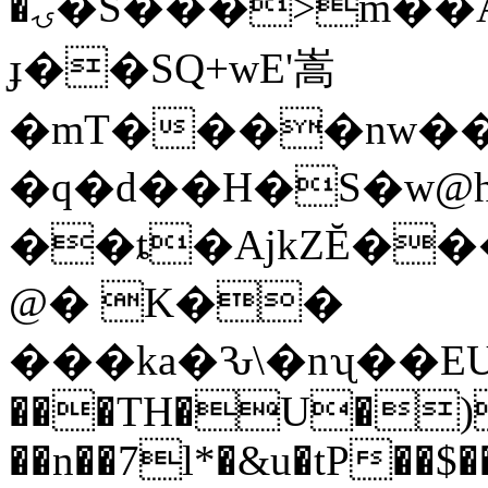
�ۍ�S���>̈m��AΎ�nx�ke� ��q�Pix朲
ɟ��SQ+wE'嵩
�mT����nw���
�q�d��H�S�w@h
��ȶ�AjkZĔ��
@� K��
���ka�Ԅ\�nʯ��E
���TH�U�)��
��n��7l*�&u�tP��$����Ʋ�