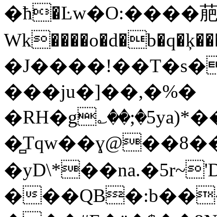
�ћ�Ŀw�O:����
Wk����o�d�b�q�ķ���g�B�ݴ�,��=K3I6�K�5�T"IӬB��Y�Y��Y��V�k��1��o��F��\����#���pd�
�J����!��T�s�
���ju�]��,�%�
�RH�g؎��;�5ya
�̻Tqw��ɣ@��8��Ս
�yD\*��na.�5r
���QB�:b��