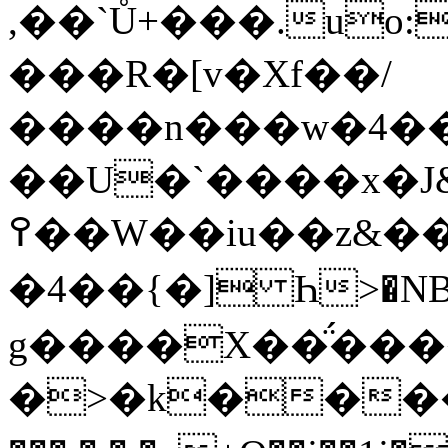
,��`Ů+���.uo:
���R�[v�Xf��/
����n���w�4��
��U�`����x�J
߉��W��iu��z&����0�W�jh��G`c����h�g���j�G�>NH�N`U�+�}
�4��{�] Һ>�NB
g����X��̈́���
�>�k����ۊm����C�l�~�"hʺ��A�(Re'h{��po���fS#Y��Eٚ�R