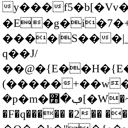
y���f5�b[�Vv
�E�g�i�7�+v
����|S���|_
q��J/
��@�{E��H�{E�
(�����+��w�
�p�m�ڢ�߻[�W�~Cq<������@�_X
�F�q����� �2�� ���N-�