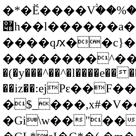
�*�Ӗ����V۟��%�(Z
݋h��l������a� ���
����qԕ��c}�
��������^����Y.�j�A"��.�ڇ��'
�(�y���^��^�l����e���
��iz��:ejPԑ��
�$_���,x#�
�Gi\w��"��