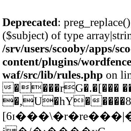
Deprecated
: preg_replace()
($subject) of type array|stri
/srv/users/scooby/apps/sco
content/plugins/wordfenc
waf/src/lib/rules.php
on li
����rG�.�[��� �
�,U�hY�����8�
[6ɪ���\�r�re���