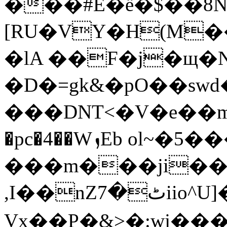
���#E�ё�$��8N
[RU�VY�H(M�
�lA ��F�j�щ�
���DNT<�V�e��m
�pc�4��WܙEb ol~�5����6
���m���ji�
,I��
nZٹ�7iio^U]��O�Z�o��� Cw������ж��;��Zc�>�\�S���ml3_﹇���
Vx��P�&>� :wj������