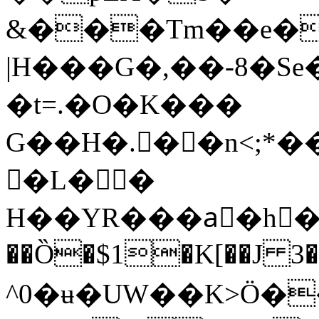
&���Tm��e�
|H���G�,��-8�Se
�t=.�O�K���
G��H�.��n<;*�
�L��
H��YR���aٍ�h�t�
��Ȍ�$1�K[��J 3�
^0�ʉ�UԜ��K>Ӧ�