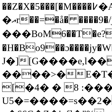
��Z�X�5���[�M����߇�A�_����`v�voC�����
�އr��=�å� ����9�/j��\8�앾
��� BoM6��T�e?\j
�H�Bo9��ɔ����jy�W��P�NQ���n�_R�p
J�][G����e,l�
����>�E�T��
[�4� � 8 :�
U5�=����=s��2�