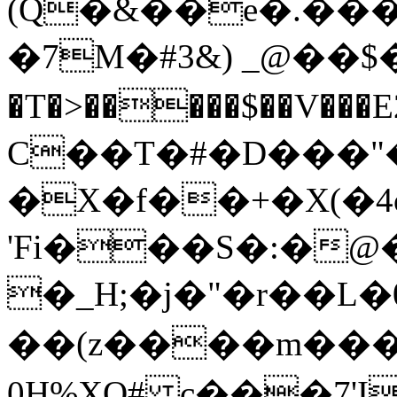
(Q�&��e�.���
�7M�#3&) _@��$�
�T�>�����$��V���
C��T�#�D���
�X�f��+�X(�4o
'Fi���S�:�@
�_H;�j�"�r��L�
��(z����m���
0H%XQ#ְ c���7