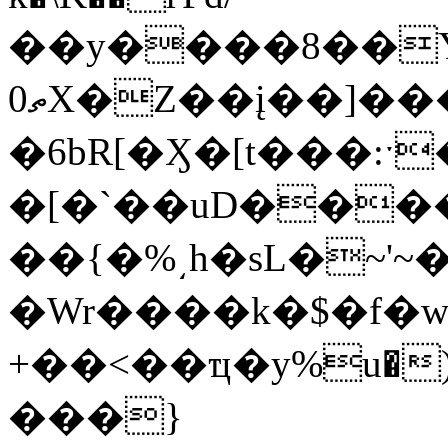
��y����8��Y
ތ0X�Z��į��]���� ���&���A��u0[�Ev'z�n�)�uj��qݾK8�����(E�0�fF4%�-
�6bR[�Ӽ�[t���
�[�`��uD���
��{�%͵h�sL�~'~
�Wr����k�$�f�w
+��<��ҵ�y%u�)
���}