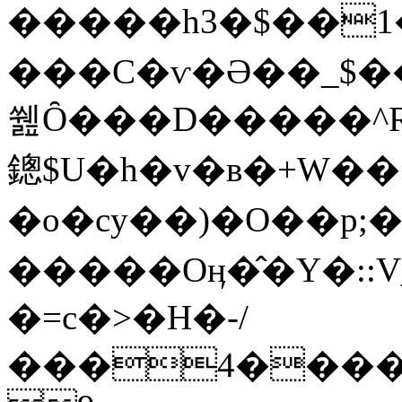
�����hװ����1��$�3m��v�QQ�!H{Q
���C�ѵ�Ә��_$�
쒪Ȏ���D�����

鏓$U�h�v�ʙ�+W��
�o�cy��)�O��p;
�����Oӊ�̂�Y�::
�=c�>�H�-/
���4��������1X�ה��S� Wd��