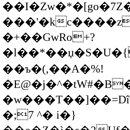
��I�Zw�*�[go�7
���'�kc����z
�+��GwRo+?
�l��*��џ�S�U
��ъ�(,��A�%!
�E@�j�^�tW#�B
�w���T��]��=D
�;7 ^� i�}