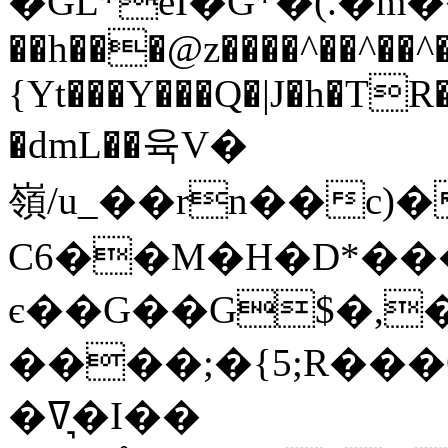
�GL*eI�G*�(.�m��:�d�(
��h���@z����^��^��^�
{Yt���Y���Q�|J�h�TR�
�dmL��육V�
嶺/u_��rn��c)
C6��M�H�D*����
є��G��G$�,�
����;�{5;R��
�ߜ�͉I��