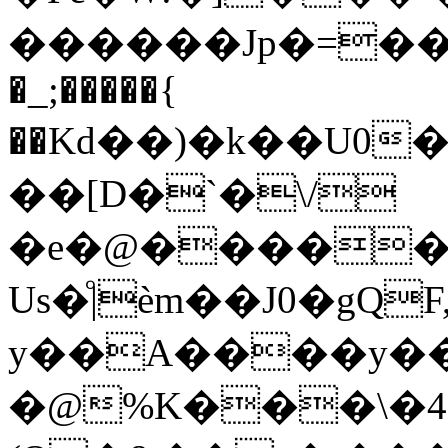
������Jp�=�
�_;�����{
��Kd��)�k��U0
��[D�`�\/
�e�@�����
Us�ͦ|èm��J0�gQ
y��A����y�
�@%K���\�4���<��˷�C3J�ZH