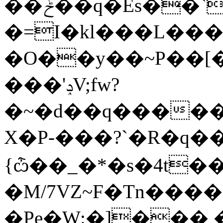
��ݲ��q�Es��``���>��ֶ��;�yý9��u��۶���C���/
�=I�kl���L��
�O��y��~P��[�
���'ݚV;fw?
�~�d��q�����k
X�P-���?`�R�q��5߇{h2
{ѽ��_�*�s�4t
�M/7VZ~F�Tn��
�Pe�W:�]���