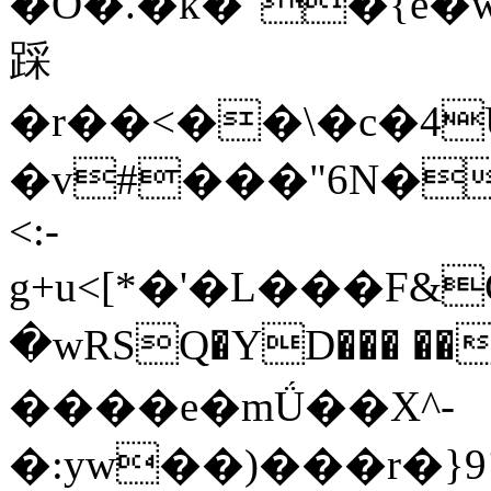
�O�.�k�"�{e�w6�A��=�u��mh��;ֻRh߀�
踩
�r��<��\�c�4
�v#���"6N�
<:-
g+u<[*�'�L���F
�wRSQ�YD��� �
����e�mǗ��X^-
�:yw��)���r�}9