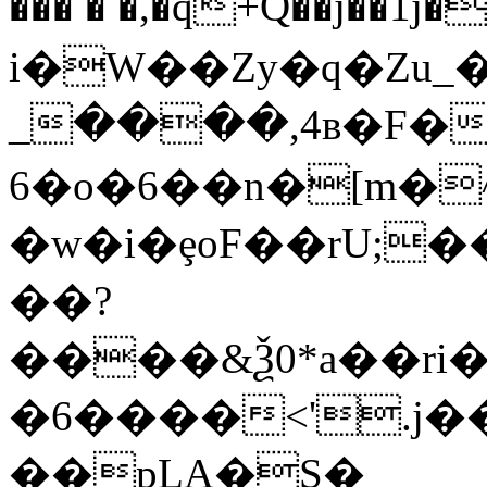
��� � �,�q+Q��j��
i�W��Zy�q�Zu_
_����,4в�F�
6�o�6��n�[m�
�w�i�ȩoF��rU;��$�
��?
����&Ѯ0*a��ri�
�6����<'.j�
��pLA�S�