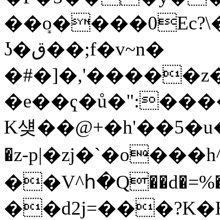
��ܻo����0Ec?\
ʖ�ق��;f�v~n�
�#�]�,'�����z
�e��ҁ�ů�":��
K섖��@+�h'��5�u�&��ݬ�p5�
�z-p|�zj�`�o���
��V^հ�Q��d�=%���İi�
��d2j=���?K�