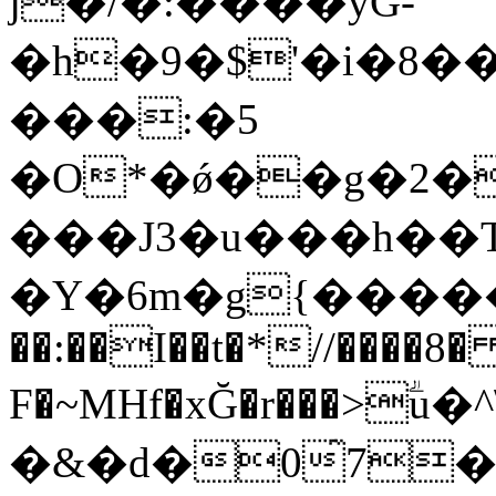
j�/�:����yG-
�h�9�$'�i�8�
���:�5
�O*�ǿ��g�2�
���J3�u���h
��
�Y�6m�g{�����=��ų��� 4Y�����
��:��I��t�*//����
F�~MHf�xĞ�r���>ؖu
�&�d�0̂7�