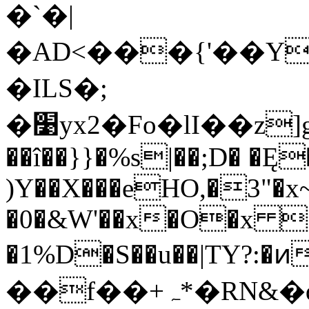
�`�|
�AD<���{'��Y
�ILS�;
�׹yx2�Fo�lI��z]g����Zv�ukԛ���uc-
��î��}}�%s|��;D� �Ę
)Y��X���eHO,�3"�x~
�0�&W'��x�O�x �
�1%D�S��u��|TY?:�ͷd�
��f��+ہ*�RN&�q&)��2Yp5���R