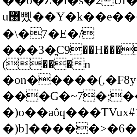
��o�Z�ì�s�2Uf
u޸뼸��Y�k��e��� 8\�k*1���}
�\�7�E�/
���3�ֳC9��H�����ߣ��1
(���n
�on�����(,�F8
���G�~7�;�
�)o��aΰq���TVux#1o'
�)b]�����>�6�