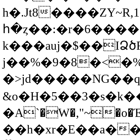
h�.Jt8����ZY~R,1
հ�ȥ��:�r�6����
k���auј�$��IՁծ
j��%�9�8�<�%
�>jd�����NG�� 
&o�H�5��3�s�k�
�A`�W�,"~�o
��h�xr�E��a��