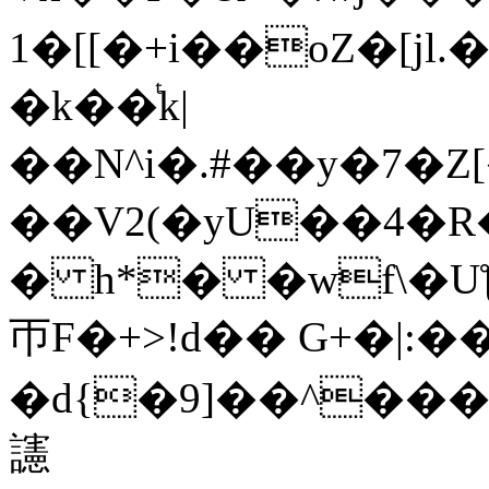
1�[[�+i��oZ�[jl.�����<��P ��{nQ!
�k��ͭk|
��N^i�.#��y�7�Z
��V2(�yU��4�R
�
h*� �wf\�U
帀F�+>!d�� G+�|
䜢