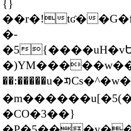
{}
��r�!tʛ��G�f6�g
�-
�5{����uH�
�)YM�����w���
��:�����u�ᱏCs�^�w
�m������u[�5(�
�CO�3��}
�P�5���y�