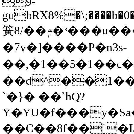
9-
gubRX8%�\;����b�0
簧8/��ݦ�ʶ���u���{�\Z?
�7v�]����P�n3s-
��,�1��5�1�
��d^��1��
`�}� ��`hQ?
Y�YU�f���y�Sa
��C��8f��[�I