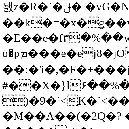
됈z�R�`�ݪ� �v
��k�=�x�ǥ��
�E��e�f٣�%��w���t���`y�T�g��i��1q�M� #X-#��2�A<�����3p$�sg��r�3�V�w���?
o�pܡ���e�eϳ8�jO�4o���ϻ�����d���7_q������{ x��i�4��(
��:�'i�,�F�+��
#��X�}l۶��%�
)�9�`<K�`<��.
�M��A��(�2Q�?