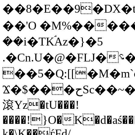
��8�E��9�DX�t�
��'O �M%�����L
��i�TKۘAz�}�5
.�Cn.U�@�FLJ�؝���M��Jn,���i����]����T���1�(�m��e!x{*vj��QF��h���y�Ļ��i�Y��x���ގ��مq���uM+݋�uB�^�
��5�Q:[[�M�m`
Ϫ�$���حSc��~�F�]m�JUY�j���ā�ѕ,�b}Jrp���G�G��[��
滾Yz�tU���!
����!}O�K�d�aś�
k�\K��ѓFd/