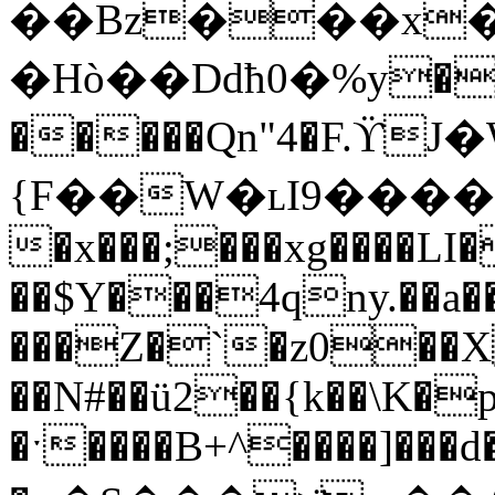
��Bz���x���Ӈ�
�Hò��Ddћ0�%y�m
�����Qn"4�F.ϔ
{F��W�ʟI9�����f
�x���;���xg����LI
��$Y���4qny.��a��
���Z�`�z0��
��N#��ü2��{k��\K�
�ˑ����B+^����]���d