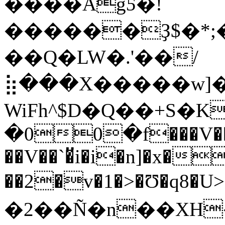
����AgƼ�!
������Ҙ$�*;
��Q�LW�.'��/
⣷���X�����w]�
WiFh^$D�Q��+S�K����4��\ip]0���f��Q�
�00�f���V��
��V��`�̈i�i�n]�x�
��2�v�1�>�Ʊ�q8�U>�
�2��Ñ�n��XH�Rmzb��7�3]�.�܄AL���e���Ӊ�$+��y�o{y>�5_!6