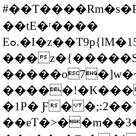
#��T����Rm�s�
��tE�ʳ����
Eߋ.�I�z��T9p{lM�15�Q۫�����H�}j���
���z�{�����So��
�����o7�]w�~S
�����!�K��
�1P� Ƒ� �;:2�
��eT�>��m��3