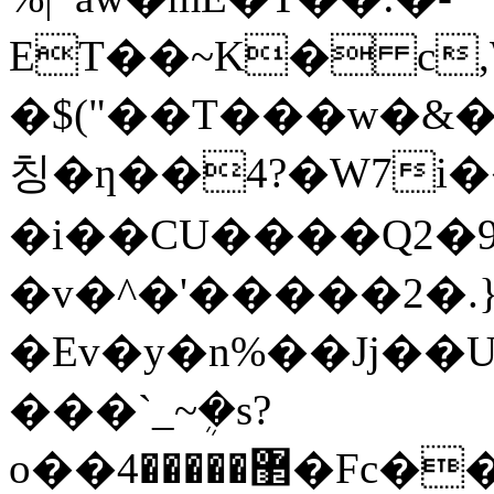
ET��~K� c,
�$("��T���w�&���Q���؈
칭�ƞ��4?�W7i
�i��CU����Q2�
�v�^�'�����2�.
�Ev�y�n%��Jj��Uw
���`_~ܴ�s?
o��޲�����4�Fc���Gg��oӡm�E�����V{���s�nכ��g�����Mm�A��<