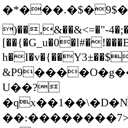
�*���.�$�9$�
)��,&��&<=�"-4�;�
[��{�G_u�0�l#�!���
h�I�v�{��Y3±��$riKڈa�~�
&P9����O�g���
U��?
�qx��1��\�D�
��:��������7>