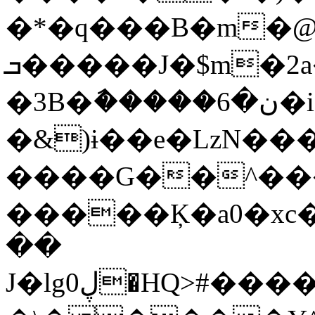
�*�q���B�m�@՛��
ܒ�����J�$m�2a��r(A� ���e4?
�3B�ާ�����ن�6�i÷)#�௺�T��۷�rײ}�-
�&)ɨ��e�LzN��
����G��^���oS�4�O
�����Ķ�a0�xc
��
J�lg0ڸ�HQ>#����d�r�UIT�a�̔�hmɆ-