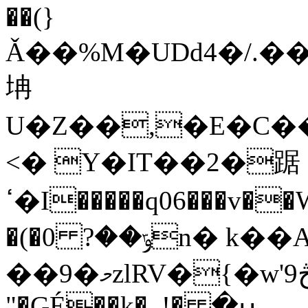
��(}
Ǎ��%M�UDd4�/.�
㘱
U�Z��,�E�C��qtq
<� Y�IT��2�踞
ߵ�I�����q06���v��W���4��3�&�$����~���Z��2���
�(�ݹ��? 0n� k��AP�e0�3�c}c��pRk|
��9�މzlRV�{�w'9څ�aˑo��XI�Zmzb��7� ]�.�҄AL��ٵe���Չͤ��e�o{y9��\�6~$���7�Z5��01���$���ɉ<�P|M��¸�P4��V���$^rѷח�22�EF'd����7� >R0_��
"�GÉ��k�, !�ߎ�