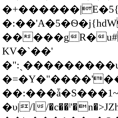
�+������|E�5{
�:��'A�5�Ѳ�j{hdW�
�����gR�u#
KV�`��'
�":ˏ���������
�=�Y�"����'�
��:���ǡ�S���1
�υ|/l/�c��ˡ'�n�>