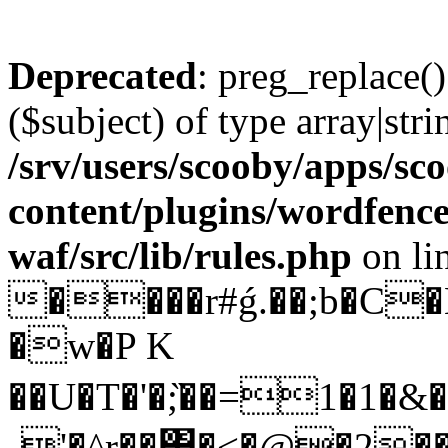
Deprecated
: preg_replace()
($subject) of type array|stri
/srv/users/scooby/apps/sco
content/plugins/wordfenc
waf/src/lib/rules.php
on li
����r#ǵ.��;b�C�
�w�P K
��U�T�'�;̏��=1�1�&�If}ke]Q
-'�^r��΢�<�@�2��