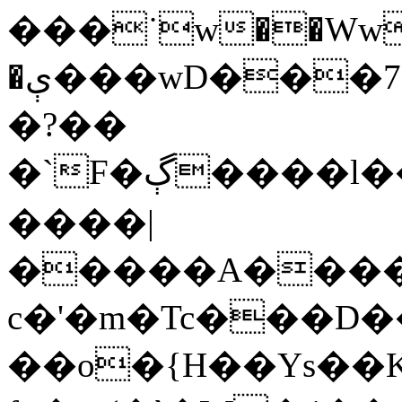
���˙w��Ww�
�ې���wD���7�����,�[��(��{%�Z4�Y�X��<����i���_FH���>������6�e�L�����%Z��%��|
�?��
�`F�ڳ����l����*��]6���͝m��n��Ӎ\�~�RE�6��B��C�zګ6\��6�;؍�gz�9{Nmӊ���^~�mJ
����|
�����A����
c�'�m�Tc���D����`|W;����
��o�{H��Ys��