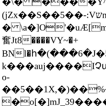
�\� ����Y^
(jZx��S��5��-:Vשn�2��}
� \a�]O'�uӔ[
奮Jt8����VY~�+
BNl�հ�(���6�
k���auј����IՉ
o-
��5��1X,�)��%�
�o[�]mJ_39���