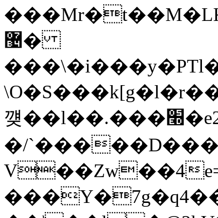
���Mr�t��M�L
޴�
���\�i���y�РTl�,�ܡA���ޛ;��fc���T]Fz[�oh��N�&��u�V�v��F�Ԧ4��yQ�I�{��~^��խP��.~i
\O�S���k[g�l�r����2�����z��
꺶� �l��.���׭�e2�+ ��[eixg
�/`�����D���
V��Zw��4e
���Y�7g�q4��