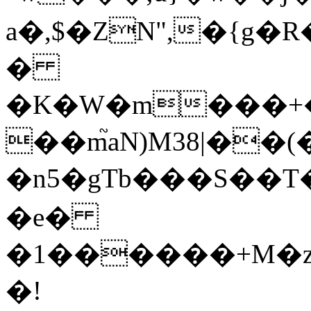
a�,$�ZN",�{g�
�
�K�W�m���+�
��m֮aN)M38|�
�n5�gTb���S��T�H��,
�e�
�1������+M�z
�!