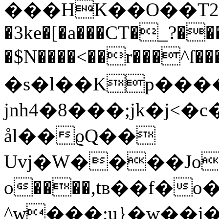
���HK��O��T2Ѯ
�3ke�[�a���CT�_?��
�$N����<��r���^ſ��
�s�l��Kp����
jnh4�8���;jk�j<�c�FZ
ål��ϱQ��
Uvj�W����Jo5��Yԭ�*U�d��s՝)
o����,tв��f�o
^w���;u}�w��j�MߌV