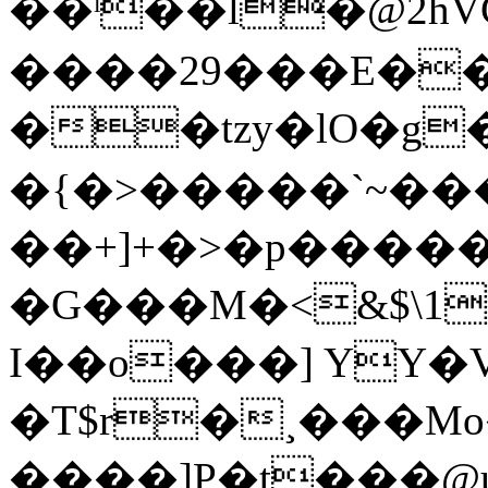
��ˡ��l�@2hV
����29���E�
��tzy�lO�g�
�{�>�����`~��
��+]+�>�p�����
�G���M�<&$\1z9O:�N�z51ӎ�Ƿ��ff
I��o���] YY�V�
�T$r�¸���M
����]P�t���@