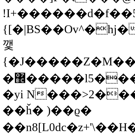
!I+������d�f��
{[�|BS��Ov^�hj
깿
{�J�����Ζ�M��
�޼�����l5���9;���Z��O[�FӘ�2���Mo�n�=ô
�yi N���>2�����,�
��ȟ� )��ϱ�
��n8[L0dc�z+'\��H��#���