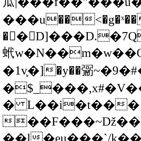
⽠|���f��"���u�
���u��<�g�ˣ��
��D]���D.�7
蚮w�N��m�w��Q
�1v֛�]�y��䰜~�9�
�$_���,x#�V
� L��i�t���!
��F���~ǅ�
��l�eu���`/k�