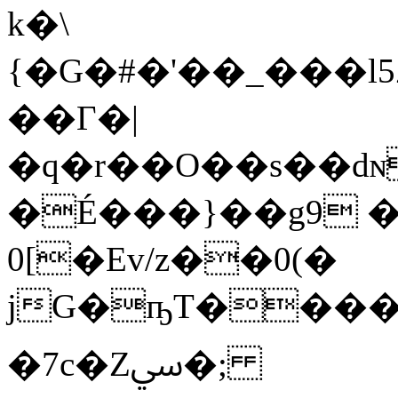
k�\
{�G�#�'��_���
��Γ�|
�q�r��O��s��dɴ�>
�É���}��g9 
0[�Ev/z��0(�
jG�ҧT����,
�7c�Zﳼ�;