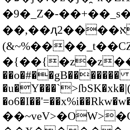
�9�_Z�-�� +��
��,��ԯ2����א����kI�~P����I��h�E�Z?
(&~%����_t��CZ
�{��{�z�z���
��o�#��gB�������
�u�Y���`>ſbSK�xk�|
�o6�I��'=��x%i��Rkw�w
��~veV>�OW>�