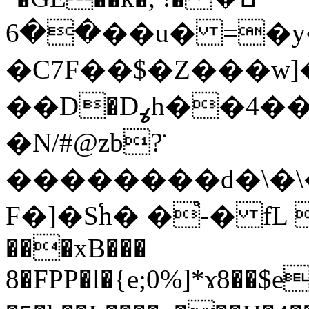
��6��u� =�y��\��w]j~�߯�e<��yr{���'�i��Ȗ�V�W�m6�h,��Q�v@�Y/
�C7F��$�Z���w]�!��
��D�Dߩh��4�� c,/O�Ȋ��$
�N/#@zb?̈
��������d�\�\�
F�]�S֝h� �֩-� fL 
���xB���
8�FPP�l�{e;0%]*ɤ8��$eD�^& nF��M�@f