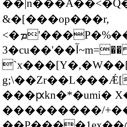
��|n���A��<�Q�� 
&�[���op���r,
<�ܡ'���P�%��5M��xi��⚧w.����\y-
3�cu��'��آ~m=�� �)
`x���[Y�,�W��[T
g;\��Zr��L���Ǽ
���ԗkn�*�umi� X
���������/+��
��P����1ex��@