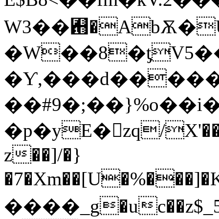
W3��﬛�AbѪ�Ǘ
�W��8�ƫV5�
�Ƴ,���d����
��#9�;��}%o��
�p�yE�zq/X'��
z��]/�}
�7�Xm��[U�%���]�
����_g�uc��z$_5�