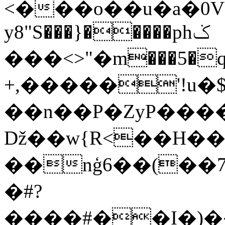
<���o��u�a�0V
y8"S���}�����phݢ
���<>"�m���5�q��\)��t��
+,�����'!u�$
��n��P�ZyP����
ǅ��w{R<��H��
��nģ6��(��7
�#?
����#��I�)�