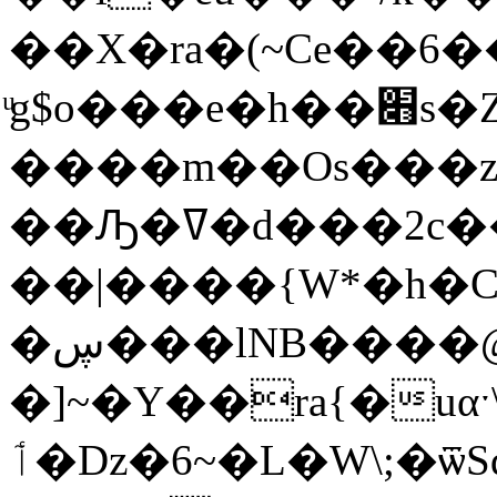
��X�ra�(~Ce��6
ͧg$o���e�h��׋s�Zۗ�ھl�}
����m��Os���zR
��Ԡ�ߜ�d���2c��TS���>d~T�@�"�H���wG����9��,�Л�����H}
��|����{W*�h�C
�ڛ���lNB����@���]W6�
�]~�Y��ra{�uαˑ
ٲ�ǲ�6~�L�W\;�ѿSd������.YBզ��a��