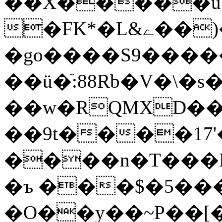
��X�����
�FK*�L&ے��)���S����<�FS1E��L���t�ړ���J�g�x����}Y�ևm�h����|B�7�����E��j.�WL�2�/V�Y�<���w��/
�go����S9����
��ü�ٙ:88Rb�V�\
��w�RQMXD��
��
9t����17'�{9��7�t��7��/}
����n�T���Es��
�ъ ���$�5���|&D�
�O��y��~P��[�