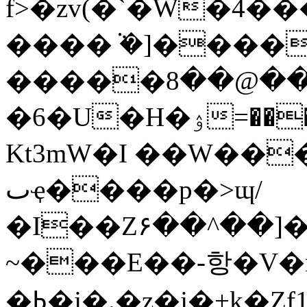
f>�zv(�`�W�4�
����ܵ �]����'W
�����ߍ���@��8O����{�۾m� l�-
�6�U�H�ۉ=����)��[� x+yS�|W��]zs�CH�ݝ�\p�C���oͽ:���,hIK�$�9ٵ=����jU?
Kt3mW�I ��W���i
ٮҿ����p�>ɰ/
�I��Z۶��^��]�f�mM{mϳ�رφ��Be���M��[
~���E��-항�V�