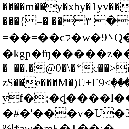
����m��y�xby�1yv��
���{ =� �� ۳ 
=��=��cק�w�܌9Q�댿
�kgp�ʩ�����z���d�>���,)��t5��aߥ�\�w�Ԭc�ƌ��]�&�P���P����9�wC�P<���q'�M
�_��.�@0�\�*c��>
z$��e���M�)Ʋ+l`9<ٖ
yf�;�ȡ����l�
�#�'���v�U�3
%|*aw�mE�T��:�-