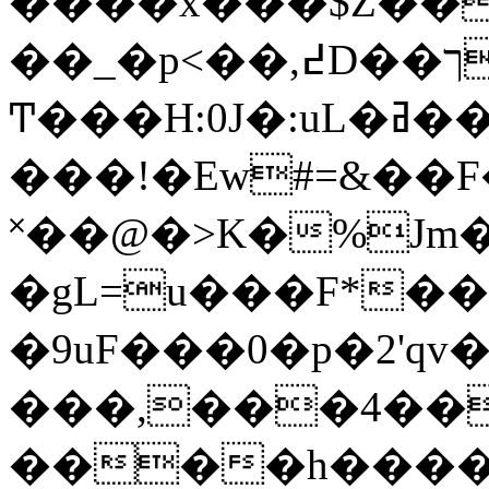
����x���$Z��
��_�p<��,߄D��ך��N�Mh�;jv��2J�{���4w/
Ͳ���H:0J�:uL�ߥ��Ur�>��q���IzB%z�����d6�
���!�Ew#=&��
˟��@�>K�%Jm
�gL=u���F*�
�9uF���0�p�2'qv
���,���4��
����h����