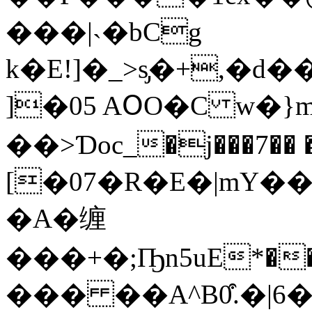
���|˴�bCg
k�E!]�_>s̡�+,�d
]�05 AՕO�C w�}
��>Ɗoc_�j���7�� �߇k����
[�07�R�E�|mY�
�A�缠
���+�;Ҧn5uE*����r�j��
��� ��A^B0͒.�|6