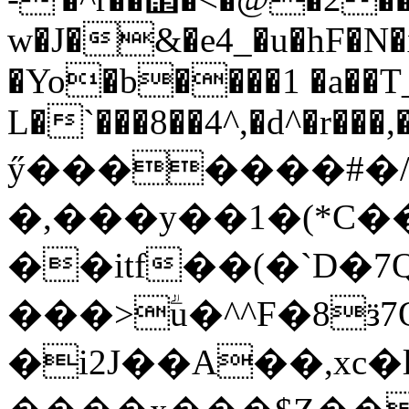
w�J�&�e4_�u�hF�N�x
�Yo�b����1 �a
��T
L�`���8��4^,�d^�r��
ӳ�������#
�,���y��1�(*C�
��itf��(�`D�7
���>ؖu�^^F�8ӟ
�i2J��A��,xc