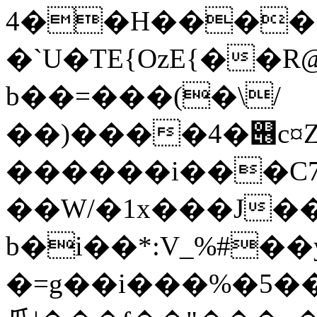
4��H����
�`U�TE{OzE{��
b��=���(�\/
��)����4�୆c¤
������i���C7<
��W/�1x���J����
b�i��*:V_%#��
�=g��i���%�5�