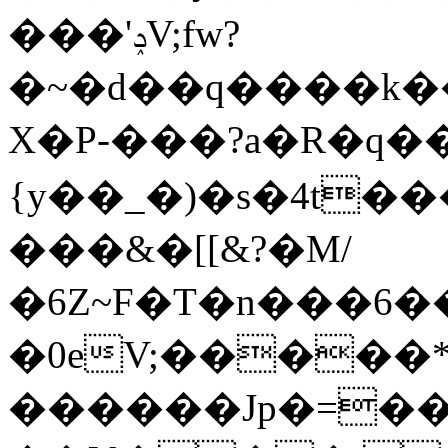
���'ݚV;fw?
�~�d��q����k��
X�P-���?a�R�q
{у��_�)�s�4t
���&�[[&?�M/
�6Z~F�T�n���6
�0eV;�����
������Jp�=��