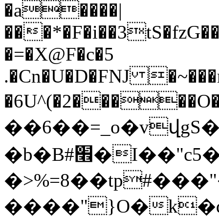
�a����|
���*�F�i��3tS�fzG��
�=�X@F�c�5
.�Cn�U�D�FNJ �~���
�6U^(�2�����O����St���\���4׬���F�V�ko�\�
��6��=_o�vվgS�
�b�B#׮�I��"c5�ap����Z�
�>%=8��tp#���"
����"}O�k�