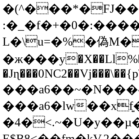
�(^���*�FJ��
:�_�f�+�0�:���
L�\u=�%�偽M�
�ж���y�X��Ll%�
�Jɳ���0NC2��Vj���\��{p
���a6��~�N���^
���a6�lw��xf͍
�4�<.~�U�y��µ�
E$B8<��fm�kV.2���N