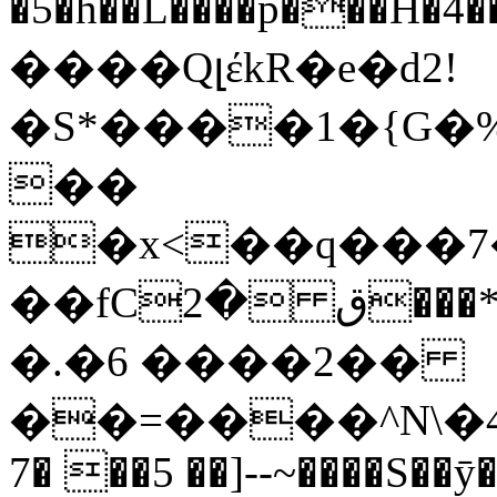
�5�h��L����p���H�4
����QլέkR�e�d2!
�S*����1�{G�%
��
�x<��q���7�PZ�j�#�C�y��nq8y�B��gu����ߨ��q�VT�
��f
�.�6 ����2��
��=����^N\�4
7� ��5 ��]--~����S�