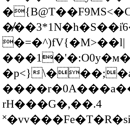
�{B@Т��F9MS<�C
�̸��3*1N�h�S��i
�=�^)fV{�M>��l|
���1�'�:O0y�м
�p<}\���;�
����r�0A���a�
rH���G�,��.4
˟�vv���Fe�T�R�