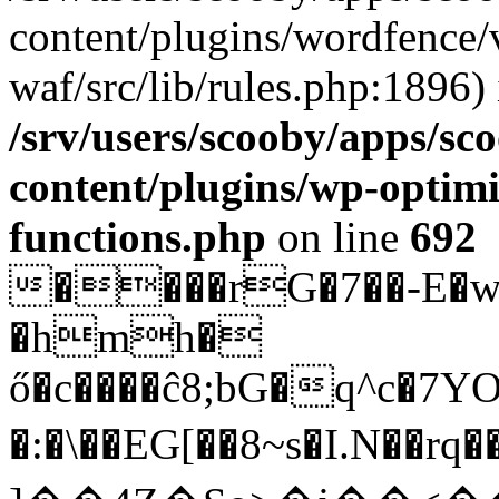
content/plugins/wordfence
waf/src/lib/rules.php:1896) 
/srv/users/scooby/apps/sco
content/plugins/wp-optimi
functions.php
on line
692
����rG�7��-E�w�
�hmh�
ő�c����ĉ8;bG�q^c�7
�:�\��EG[��8~s�I.N��r