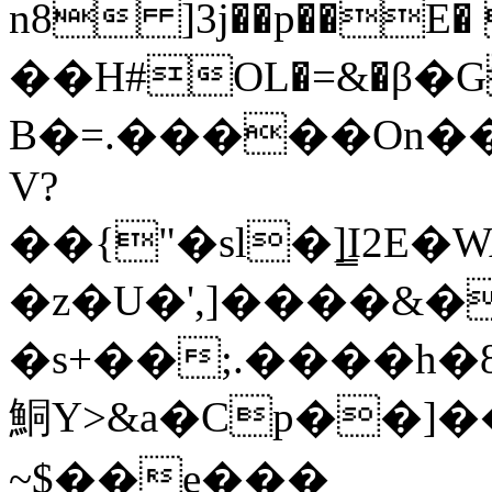
n8 ]3j��p��E� ��
��H#OL�=&�β�
B�=.�����On�
V?
��{"�sl�]͇I2
�z�U�',]����&�
�s+��;.����h
鮦Y>&a�Cp��]��
~$��e���