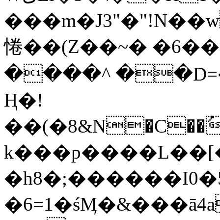
���m�J3"�"!N��w
惓��(Z��~� �6��
����^ ��D=
Ң�!
��(�8&N�C��
k���p����L��[
�h8�;������I0�
�6=1�śӍ�&���ā4a��