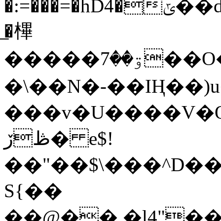
�:=���=�hD4�ݶ��d9���bNsHN���5�>�6�������ַ�B,_����'i��KC
̲�㮿
�����ۊ��7��O��R��՜�с���gy��o^��GlP�zW�|
�\��N�-��IҢ��)
���v�U����V�Q
ڟڒ� e$!
��"��$\���^D�
S{��
��@��.�l4"��