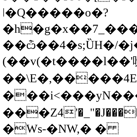
ǀ�Q�����o�?
�h�g�x��7_���0��
��ѽ��4�s;ȔH�/�
(��v(�t����l��'
��\E�,�����4E
���i<���yN����k��S���h�
���Z4'�_"�J���
�Ws-�NW,� �