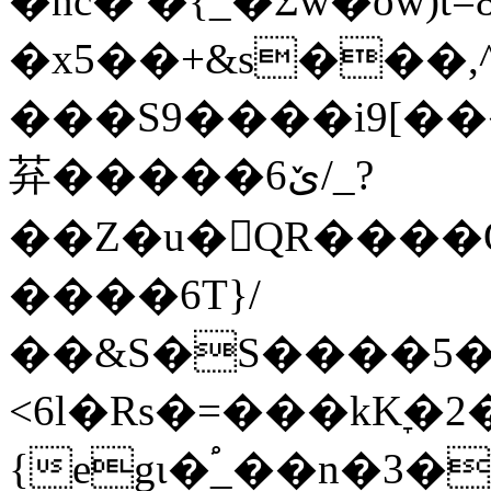
�nc� �{_�Ʃw�öw)
�x5��+&s���,
���S9����i9[��
䒪�����6ێ/_?
��Z�u�QR����Q
����6T}/
��&S�S����5�
<6l�Rs�=���kKׇ�2
{egι�֠_��n�3