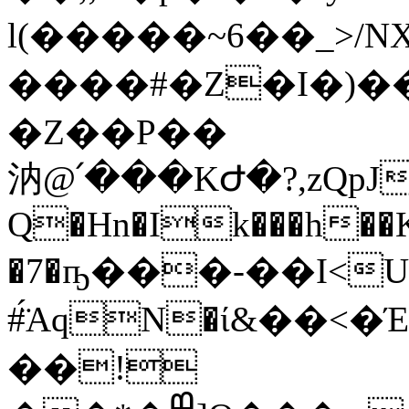
l(�����~6��_>/NX
����#�Z�I�)�
�Z��P��
汭@՛���KԺ�?,zQpJ
Q�Hn�Ik���h��K��T
�7�ҧ���-��I<Ub
#̈́AqN�ί&��<�
��!