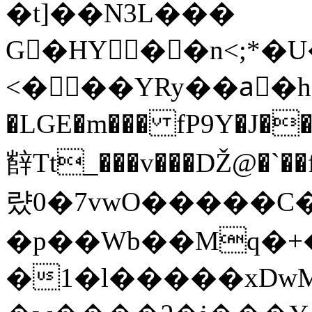
�t]��N3L���
G�HY��n<;*�U
<���YRy��aٍ�hC�t���S�h4����܎g 
�LGE�m��� fP9Y�J����g����_nhL
辥Tt_���v���Ǆ@�
럈0�7vwO�����C�
�p��Wb��Mq�+�
�1�l�����xDwM