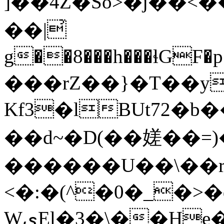
]��4Z�So>�j��<
��|͗
g��8���h���ɬGF
���rZ��
}�T��y
Kf3�lBUt72�b��l
��d~�D(��嫅��=)
������U��\��
<�:�(^�0�_�>
WىEl�3�\��He�t�qb��"~��2���]���b�$�>\-