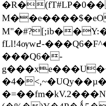
�R�(fT#LP�0�
M��e����$�eO
M"�#?[;ib��
fLl!4ѹw߄-���Q6�F^�����N�]�([2e �w�-
���Q6�-
g���xe���U�+
�4�<,~�UQy��µ�֊
�=��fm�kV.2���