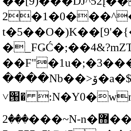
��[9)���DJ^52į�
2�1�0���^
t�5��O�)K��[9'�
�_FǤĆ�;��4&?mZT
��F"�1u�;�3��
����Nb��>ۆ�a�$?
˅՘� :N�Y0�wn
���2���~N-n�޻��z'a4�|