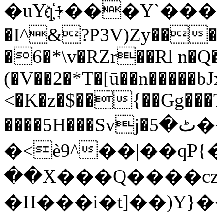
�uYq҉+���Y`���
�I^&?P3V)Zy���
�6�*\v�RZr��Rl n�Q
(�V��2�*T�[ū��n�����
<�K�z�$��{��Gg��
����5H���Svj�ٹ�5���i�gQq���Țf�+L_��R���Hl����h��p|
�<è9^��|��qP
��X���Q����c
�H���i�t]��)Y}��