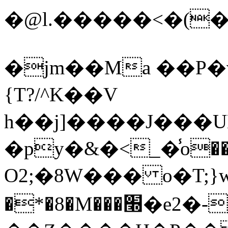
�@l.�����<�(�
�jm��Ma ��P�v
{T?/^K��V
h��j]����J���U
�pу�&�<_�̾o��f�
O2;�8W��� o�T;}
�*�8�M���׭�e2�-