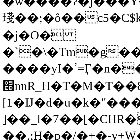
�w����ʔ�j���Y
琖��;�ô��c5�C$
�j�O�
�`�\�Tm�g��
����yI�ߴ=Ӷ�n��|��!
׫nnR_H�T�M�T��8��
[1�Ĳ�d�u�k�"���A��4��k&
]��_l�7��[�CHR
��,;H�p�/�+�-y+