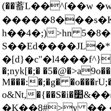
(��蓄L��^ſ��w 
�����8���s�K
h��4�;)>hn 5�
S��Ed����JL�*
�[d}�c"�l4���f^
�;nyk[�;� �5�@�>a9o�
M���:�;�g� �o���rU;�
o&Nt,�{��S�i�׺&��˫�>d>>�7�v�Q �
�K��8#>y ��