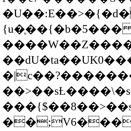
�U��:E��>�{�d�����kжm���m~
{u�ֶ��{�b�5��� 
����W��Z����
��dU�ta��UK0��
�|c��?������
��>��sȽ����\�s
���{$��8��>�
��;V6���