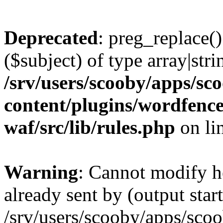
Deprecated
: preg_replace()
($subject) of type array|stri
/srv/users/scooby/apps/sco
content/plugins/wordfenc
waf/src/lib/rules.php
on li
Warning
: Cannot modify h
already sent by (output start
/srv/users/scooby/apps/scoo