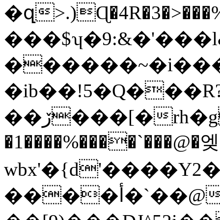
�զ>.)Ɋ�4R�3�>��
���$ʮ�9:&�'���l&
������~�i���
�ib��!5�Q���R
��ڒ���[�rh�g�l5���9�U�ռl��q�X
�1����%����`���@�엦
wbx'�{d'����Y2��׭m5^V��t
����أ�`��@��ȟ�R���&�'�p���C�-