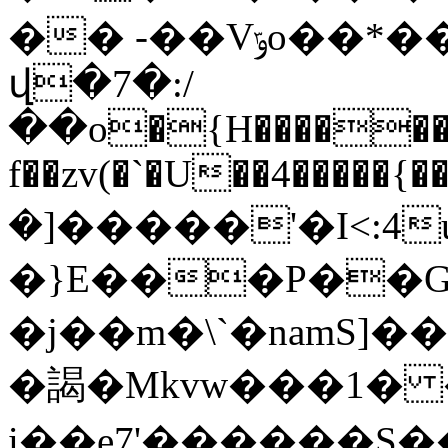
�� -��Vݹo��*��h�J�w�g����� �?
վ�7�:/
��o�{H������j
f��zv(�`�U��4�����{
�]�����'�I<:4
�}E���P��G
�j��m�\`�namS]��
�謁�Mkvw���1� 
i��e7'������S�