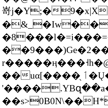
嵜j�Y;�9�x|X
�&_�Iw��
�8���l�=i���=
��9���)Ge�2��
r�����ӊ���˧h�@o��
��uα[����֖ ٲ�Ų�2~�L�W�;�޿��
'����.YBզ��
��s>0B0N\��H*�