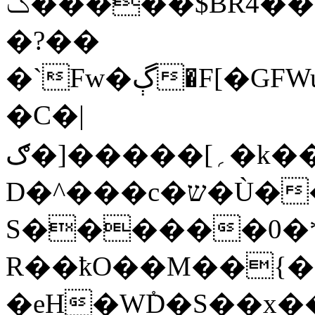
ݢ�����$BRם��4r��Y�k�$�f�w��K@��9��|
�?��
�`Fw�ڳ�F[�GFWu���.�����6�{����F�g���R%�2��"�-
�C�|
ګ�]�����[؍�k��0s�ڦY�����;۔
D�^���c�ש�Ù��1B=����Z��"�����>���@���X���{uzo��u����N�-
S������0�*
R��ҟO��M��{��]
�eH�WٝD�S��x��`