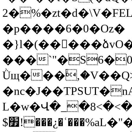
2�%�zt�d�\V�FE
�p����6�0�Oz�
�}l�(�����ձvO
���`"�S6�0t
Ǜщ���۟,�V��Q
�nc�J��TPSUT�
L�w�Վ�_�8<�<�k4
$׿!���¿�ʿ���%aL�"�`������Y��/̱��;|-