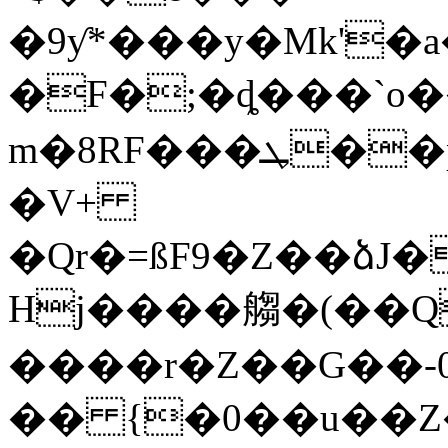
�9ƴ*���y�Mk'�
�F�;�ȡ���`o
m�8RF���ܛ��pm���,�^�:G�O����9ֲ`��Y��M
�V+
�Qr�=ßF9�Z��ձJ�]�I�٦"6��[�8T����������G%����H���]��Rħ"n��Z��
Hj����䑼�(�� Q
����r�Z��G��-0
�� {�0��u��