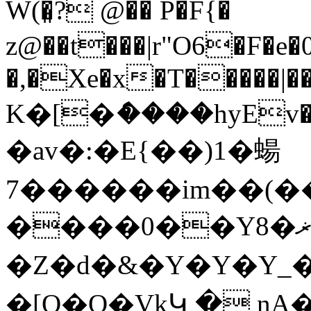
W(�͈? @�� P�F{�
z@��t���|r"O6�F�e�0�
�,�Xe�x�T�����|�
K�[�ެ����hyEv�^���.����4ݡ�����t��D�$ߩh��4�� },''ddE�C��N'0=1i>̈����
�av�:�E{��)1�蝪
7������im��(��
����0��Y8�ޜ�������$J�Cf^e9���Vݱ�yB��G���ߟU+}
�Z�d�&�Y�Y�Y_� �
�[Q�Q�ƔkԿ � n