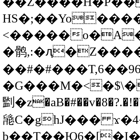
��Z����H�P��
HS�;��Yo����
<�����o�A�
�鹘,:�ԯ�Z���
��#�#���T,6��96
�G���M�<�$\�
㔋�z�aB�#��v�8�?.�!
𗴭C�ghJ��� ϫ�
b��T��Ю6�[�I�