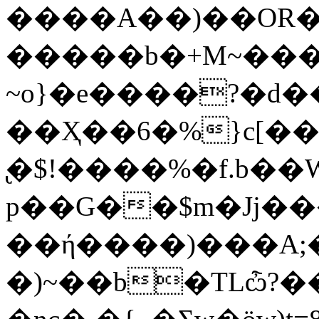
����A��)��OR�
�����b�+M~����iٽ�l���=$�ml�=�vol�åxor���7p
~o}�e����?�d
��Ҳ��6�%}c[�����V���ߐF�tǄ�_�Md��%�
̢�$!����%�f.b��
p��G��$m�Jj��
��ή����)���A;�b
�)~��b�TLѽ?�