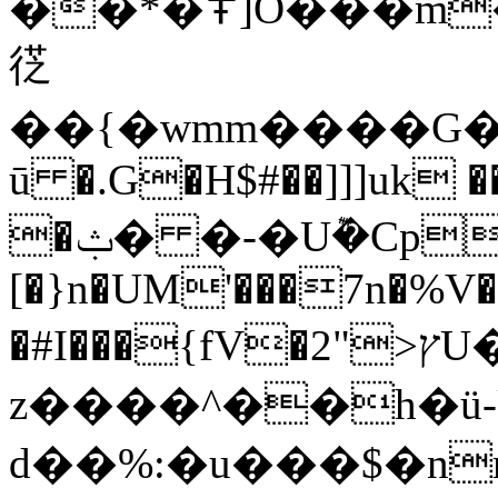
��*�߾]O���m���@.R�Q׋I�Lzv��z
徔
��{�wmm����G�
ū �.G�H$#��]]]uk 
�ݑ� �-�U݉�Cp^��*�7�*
[�}n�UM'���7n�%V
�#I���{fV�2">ץU���a.5 5%.�?
z����^��h�ü-
d��%:�u���$�nr