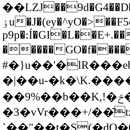
��LZJ��9d�G4��D�
ٶu�J�(ey�^yO�>��F5õq=0hQ�4�\�s��.��}̵
p9p�:Í�GI�L��E+.�
�����GO�f����L7]��.��ړ�e_�%�W�U�+��K
#�}u��'�lR��
�|��u-�k�\K.���
��9%��b��K,!�ݗ�r�p��c ܂a�oaX�-
�3�vVr���+/��̄
`��"��t�S(�dQ