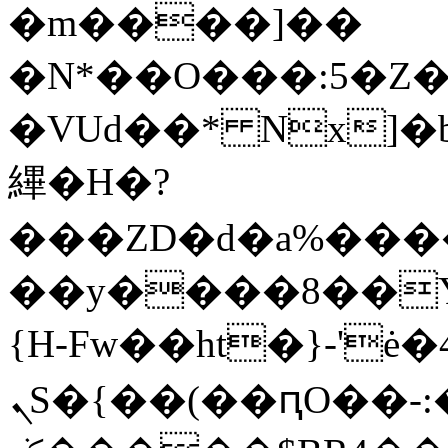
�m����]��
�N*��O���:5�Z
�VUd��* Nx]�
縪�H�?
���ZD�d�a%����
��y����8��Y�.
{H-Fw��ht�}-'ė�4
ܢS�{��(��ԥO��-:��Q��a<��h6L2d[�m�Z��-:�o��L������[t��zSw����t���E��K�B�;"Í܈��]:�4]��9���r`��^�\��8�+�w�'��