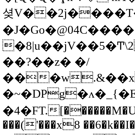
셪V��2j����T�
�J�Go�@04C���̀
�8|u��jV��5�Ͳ
��?��z� �/
���w.&��x
�~�DPg�ʌ�_{�
�4�FT.[������M�U
���('���x8 ��6�k��I