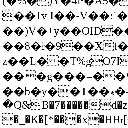
(�%�)Y�4P�Ǻ5�
��1v I��-V��:`
��)V�+y��OID�
��8�ł�9��Xt
z��L� �T%gO7
���g���=��
��b�y��T��ޑ�-.��p�a��Q��J��Fl�7O�G�g HOT����ev�͵j�H��Ii���6qŽȍ�~����ۭ�j�M5^=���7٦�
�Q&B�7�����d�z
�_�K�[*���x