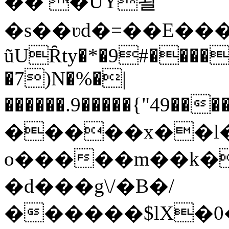
�� �UY놜
�s��ʋd�=��E���
ũUȒty�*�9#����
�7)N�%�|
������.9�����{"49����=�hv[�f�����b '��
�����x��l�dȶ�ߌIk�����0��{,gR�}t_�_�a8�Л��g�g@|"��4|oC�J�
o�����m��k�g��
�d���g\/�B�/
������$lX�0�