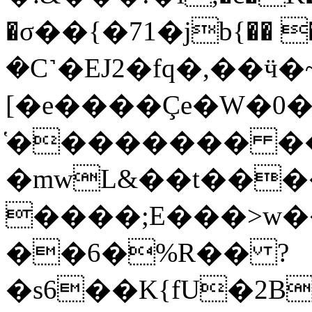
�σ��{�71�jb{�� ��
�C˺�EJ2�fq�,��ӵ�~�٢+
[�e����Çe�W�
̔�������� ��
�mwL&��t���
����;E���>w�
��6�%R�� ?
�s6��K{fU�2B