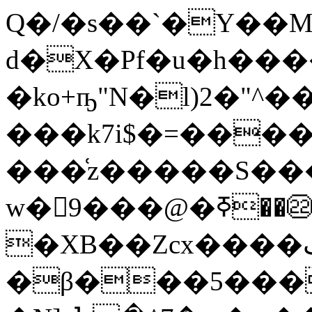
Q�/�s��`�Y��M
d�X�Pf�u�h��
�ko+ҧ"N�l)2�"^
���k7i$�=���
���͑z�����S���
w�9���@�ߧ��㉒��Z%�Ta����j_�? e
�XB��Zcx����کD�XͽL���I�����~�DǜsD����v��h=
�β���5���9Q