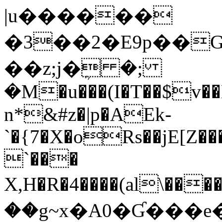
|u������
�3��2�E9p��G
��z;j�ܴ �;
�M�u���(I�T��$v��N
n*&#z�|p�AEk-
`�{7�X�oRs��jE[Z�
`���
X,H�R�4����(al\����9���X
��g~x�A0�Ɠ���e