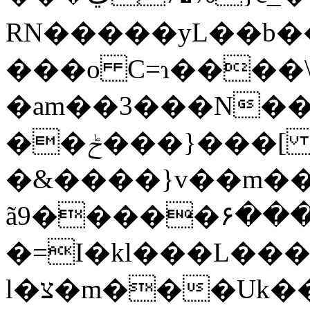
RN�����yL��b���
���o C=ɿ����
�am��3���N�
��ݲ���}���[ �?
�&����}v��m��p
ã9�����۶��
�=I�kl���L��
l�צ�m���Uk����A��Z�r��~���[�Z~���֥��2kk����d�����ɿ S��i�.&��g��m�����?