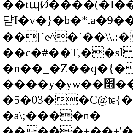
��tպØ����(�I��
댣I�v�}�b�*.a�9�
��[`e^�`
��\\.
��c�#��T,��s
�n��_�Z��q�{�6
����y�yw��׫��v<<��
�5�03
��C@ʨ{�
�a\;����n�
�����+��+'��