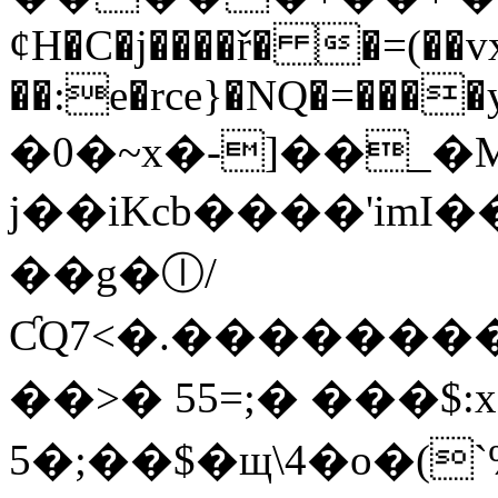
ȼH�C�j����ř� �=(��
��:e�rce}�NQ�=����y
�0�~x�-]��_
j��iKcb����'imI��
��g�ⓛ/
ƇQ7<�.��������~
��>� 55=;� ���$:x
5�;��$�щ\4�o�(