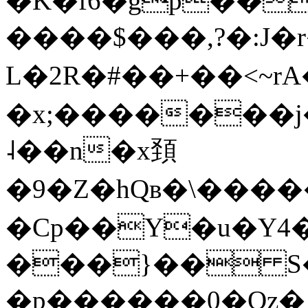
�K�f6�gp��g��٣)r�r���5{����uH�vԍ����
����$���,?�:J�r
L�2R�#��+��<~r
�x;�������j�d��C
˨��n�x頚
�Cp��Y�u�Y4
���}�� S�
�p������0�Oz�