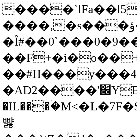
����`lFa��l5
����,�s���ؤ�-���Nr�
�Î#��0`���0�9��
��F+�i�o��+
��#H���y���4�
�AD2����'׌YB����b�P�y���]�����'�\��R���~�-
�IL���ۛ�M<�L�7F�$�b��n�YEci������zy�1���$a��
뺧