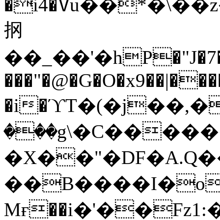
�i4�ߜu��*�\��z�Ţ;�z����8�F�z���
㧏
��_��'�hP�"J�7��*�
���"�@�G�O�x9��|��
�i�ϓT�(�
j��,�
���g\�C�����
�X��"�DF�A.Q
��B����I�o`
Mғ��i�'��Fz1