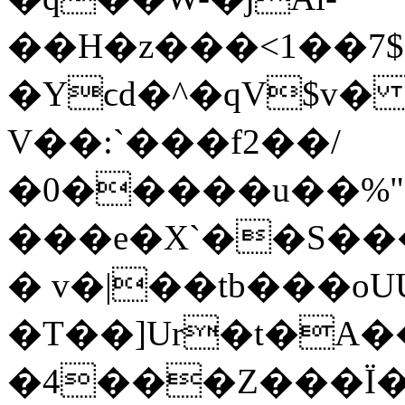
��H�z���<1��7$
�Yϲd�^�qV$v� 
V��:`���f2��/
�0�����u��%"�
���e�X`��S��
� v�|��tb���oU
�T��]Ur�t�A�
�4���Z���Ï�4^��ɻ*~�