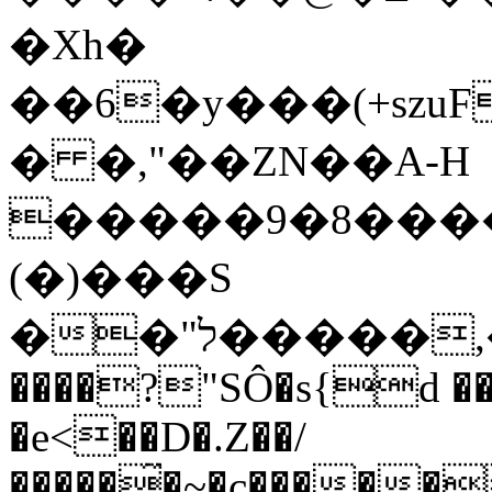
�Xh�
��6�y���(+szuF�G�
� �,"��ZN��A-H
�����9�8���
(�)���S
��"ל�����,�h;��Cϋ<�u�4�;���Co<{�7
����?"SÔ�s{d �
�e<��D�.Z��/
�����̋�~�c�����