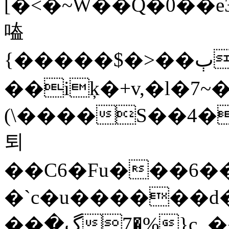
[�<�~W��Q�0��e
㗐
{�����$�>��ٻ��_pz�Cbᗖ���c�E%?
��iķ�+v,�l�7~�)�?��
(\����S��4�
퇴
��C6�Fu���6��r�7
�`c�u������
��ڲ�7