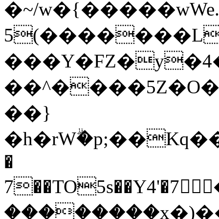
�~/w�{�����wWe.
5(�������L1
���Y�FZ�y�
��^����5Z�O
��}
�h�rWۗ�p;��Kq��
�
7��TO5s��Y4'�7ߩّ߫�Hi�DWMI��TH�t�B*�7���ٜ�3a�؃
��������x�)�