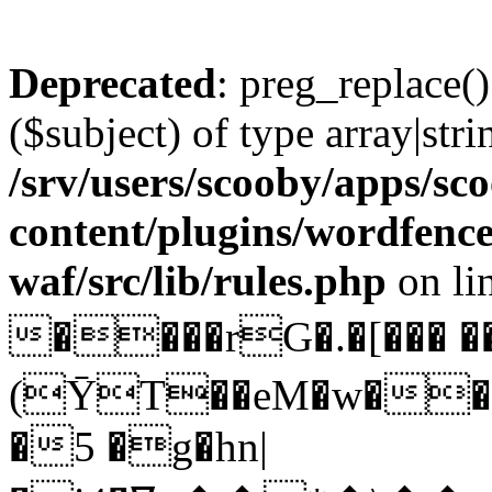
Deprecated
: preg_replace()
($subject) of type array|stri
/srv/users/scooby/apps/sco
content/plugins/wordfenc
waf/src/lib/rules.php
on li
����rG�.�[��� 
(ȲT��eM�w��{"&b^c�MΓ���ʺ�
�5 �g�hn|