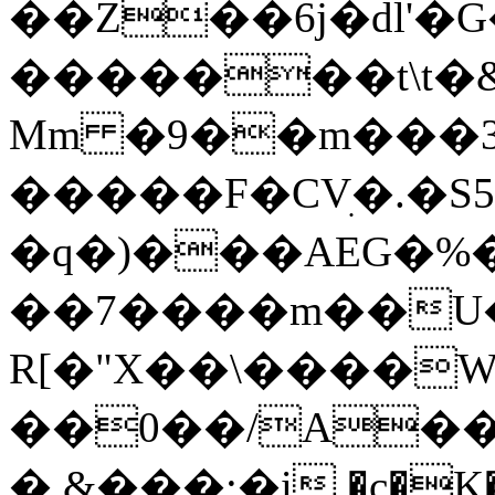
��Z��6j�dl'�G
�������t\t�
Mm �9��m���
�����F�CVׅ�.�
�q�)���AEG�%
��7����m��U
R[�"X��\����W
��0��/A����)�~ݕ_7k��T���
�.&�
��:�i,�c�K