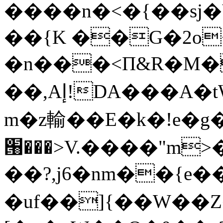
����n�<�{��sj�
��{K ��G�2o
�n���<П&R�M
��,Aإ!DA���A�tW'Bw�T�����D.���_�� )���'T��C��=Tî%�[��>�2���^��c4��*��Rkzw"n���>����Z�í���2�Uf��r���7�"E�w���T}-
m�z輸��E�k�!e�g
՘���>V.����"m
>
��?,j6�nm��{e���ږ��Y���`
�uf��]{��W��