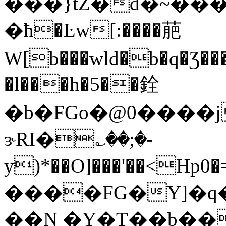
���}tZ�d�~���Rקl��7��f��+ہ)�RI&�q&);��2Y
�ћ�Ŀw[:����萉
W[b���wld�b�q�Ʒ���g�J�ݶ٬�G{�f�l֗�{�@�D�
�l��
�h�5��銓
�b�FGo�@0����
ɝRI�؎��;�-
y)*��O]���'��<
����FG�Y]�q�gUAݵ��)����ϵ'Uuh
��N �Y�T��b��