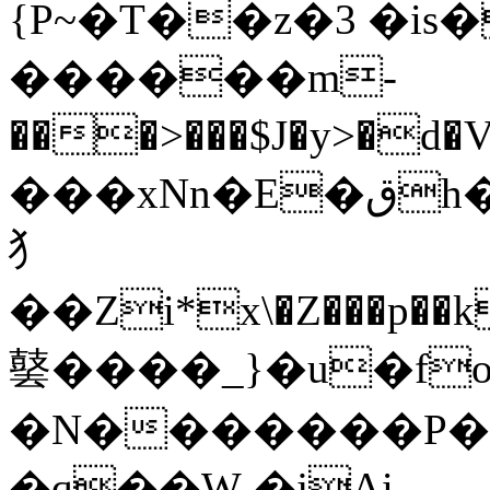
{P~�T��z�3 �is
������m-
���>���$J�y>�
���xNn�E�قh�s�[��3�l��p����0��]mQ�d����1[��s�l���:f��̚1���Wpz>�^ԇũ����2�0��X�"�Q�
犭
��Zi*x\�Z���p��k��H���x
䵽����_}�u�f
�N�������P�
�q��W-�jAi-