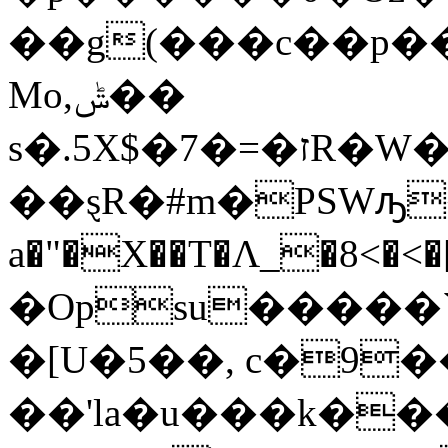
��g(���c��p��
Mo,ݰ��
s�.5X$�ז�=�7R�W�#��k��'=�����U#|i�p$�
��ȿR�#m�PSWԡ�
a�"�X��T�Λ_�8<
�Opsu�����`
�[U�5��, c�9
��'la�u���k��