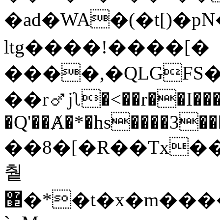
�ad�WA�(�t[)�p
ltg����!����[�
����,�QLGFS
��r⚦јʅ�<��r��I���
�Q'��Ⱥ�*�hs����3�
��8�[�R��Tx��
췉
޲�*�t�x�m����,�7�mspl9���[�l��-