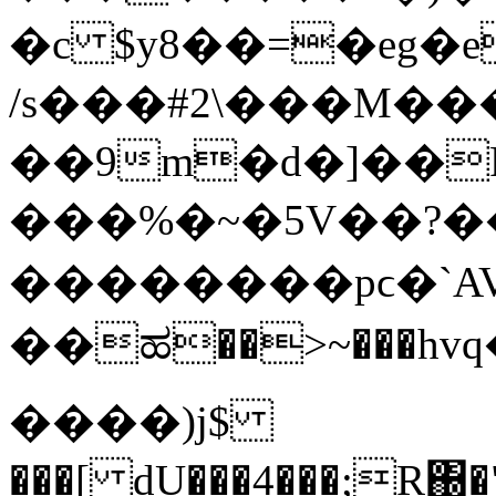
�c $y8��=�eg�
/s���#2\���M��
��9m�d�]��P*�+�x
���%�~�5V��?��
��������pϲ�`A
��ಹ��>~���h
����)j$
���[ dU���4���;