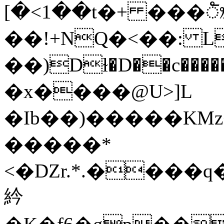
[�<1��t�+ ���ᤦ
��!+NQ�<��: L
��)Dɫ�D��c����
�x����@U>]L
�Ib��)�����KM
�����*
<�DZr.*.����q��
紟