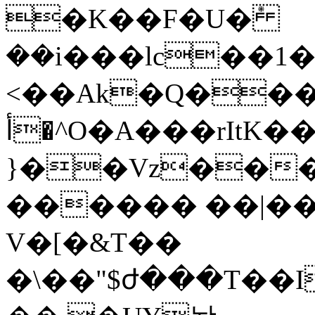
�K��F�U�݊
��i���lc��1�
<��Ak�Q���
أ�^O�A���rItK��\�O��Zq��s�s�
}��Vz��
������ ��|�
V�[�&T��
�\��"$ժ���T��I