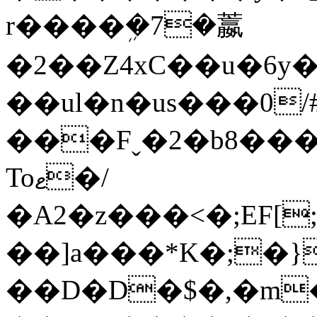
r����ܹ�7�䕦
�2��Z4xC��u�6y�%�;�ʵ�6Ҥ6�
��ul�n�us���0
���Fˬ�2�b8���
Toޱ�/
�A2�z���<�;EF[;yO�vX�
��]a���*K�;�}
��D�D�$�,�m