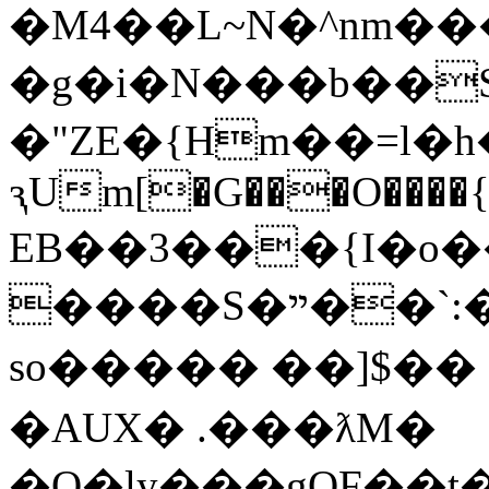
�M4��L~N�^nm��
�g�i�N���b��S
�"ZE�{Hm��=l�
ԇUm[�G���O����{
EB��3���{I�o�
����S�ײ��`:���柹��̽�g��?
so����� ��]$��
�AUX� .���ƛM�
�Q�ly���gQF��