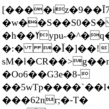
[����iz�9��Ĭ
�w��S��S0�S� 
�h��ߌypu˶�^�q�k�
�:� �Ǐ�]��!
sM�l�CR��>g��
�Oo6��G3e�8-
��5wTp����`��I
���62nr;�-T�