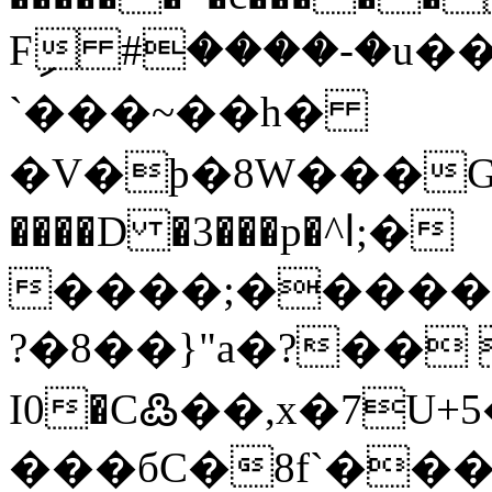
Fި #����-�u��
`���~��h�
�V�þ�8W���G�0�
����D �3���p�^ا;�
����;������)
?�8��}"a�?�� 
I0�C߷��,x�7U+
���бC�8f`��