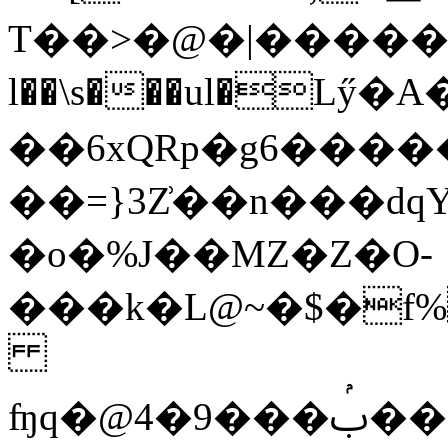
T��>�@�|������&
l��\s���ul�Lӳ�
��6xQRp�g6�����
��=}3Z͗��n���dq
�o�%J��MZ�Z�O-
���k�L@~�$�f%
ʩq�@ࢶ���9�4��d�St�x���8��;�V�yF%&)�?J5O�T���h���|Q���y��;