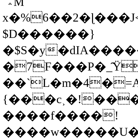
`؞M
x�%6��2�ɭ���J<
$D������}
�$S�y�dIA�����
�7F���P�_̑Ÿ
��`L�m�4�=A�
{���c˲�!��
����f����!
����w�����U��