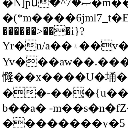
�N]pն�^ޞ�7�m���[nV�D�C|
�(*m����6jml7_t�E
������>���i}?
Yr�n/a��۽��v��4�W�w�Q����H�{��m��������W�d_e��m��Ad��_�ݡ�=d�Z�S�ݡ�;ȴ;�r?
Yv���aw��.���Su+�uWR�
㦕��x����U�埇���6۽0t?:��
��-��͕�{u�
b��a� -m��s�n�fZ��/�
��������y�5