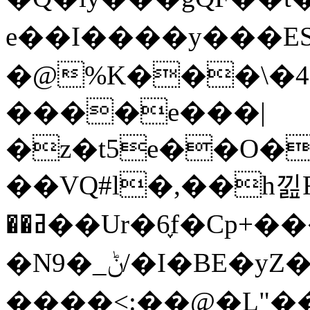
e��I����y���
�@%K���\�4
����e���|
�z�t5e��O�
��VQ#l�,��h낊F
��ߥ��Ur�6֪f�Cp+����GL�g��Ž5h#rOǙ��������K�it����R/EP�'�zA s��D}
�N9�_ݨ/�I�BE�yZ�4
����<:��@�L"�