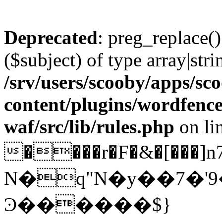
Deprecated
: preg_replace()
($subject) of type array|stri
/srv/users/scooby/apps/sco
content/plugins/wordfenc
waf/src/lib/rules.php
on li
����r�F�&�[���]n7�Q�{�HQ�
N�q"N�y��7�'9�[
Ͽ������$}