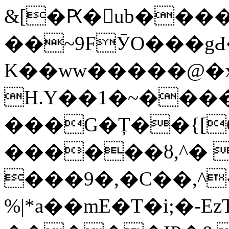
&[�Ԗ�񮱚ub��
��~9FӮO���gԀ
K��ww�����@�x��%�u�
H.Y��1�~����r��
���G�Ț��{[
������ȣ,^� 
���9�,�C��,^�
%|*a��mE�T�i;�-