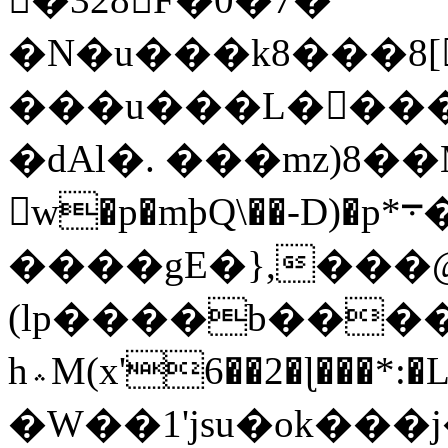
�N�u���k8���8[
���u���L����P
�dAl�. ���mz)8�
w�p�mþQ\��-D)�p*܋��(��^Z��m��
����gE�},���
(lp����b����
h؞M(x'6��2�ɭ���*:�L��r�NѲ�=q}
�W��1'jsu�ok��