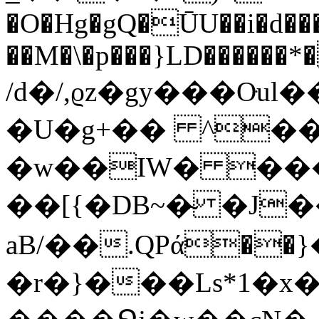
�O�Hg�gQ�ŪU��i�d�
��M�\�p���}LD������*
/d�/,ϱz�gy���Oּu
�U�g+�� ^��
�w��IW� ���q
��[{�DB~�̴ �J�
aB/��.QPά��
�r�}���Ls*1�x�