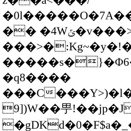
�0l�����O�7A�
�� �4Wݶ�v���>/��~�i��g)��4�R/
���>�:Kg~�y�!
�����s�}�Φ
�q8����
���C���Y>)�l�
9])W��甼!��jp�
�gDKd�0�F$a�