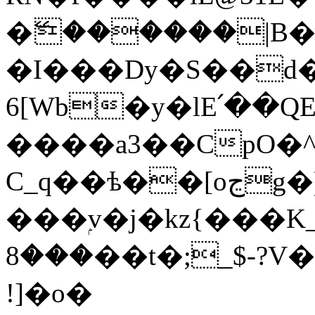
�ޭ������|B
�I
���Dy�S��d��(�FK
6[Wb�y�lE՛��
����a3��CpO�^
C_q��ѣ��[oڃg�)��Q����o
���ۭv�j�kz{���K_ 
���8��t�;_$-?V�O�*��qNn�ͩ�V���
!]�o�