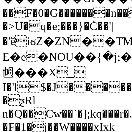
��F�0�G�������n��
�>U�q�e;���}�Ċ��'|
�'ӗiϭZ�ZN��TM
E�e�NOU��߲{�j
乸���X_
I�'l$�J�����
�ƺRl
n�Q��Cw��`�];kq���r�
�F�1�j��W����xIxk