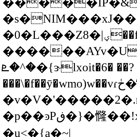
�����IP�&
�s�NIM���xJ��
�0�L���Z8�|ؠ��f�%_��:}
�^�ܧ�{ɝlxoit�6� ��?
���\�f��ȳ�wmo)w��vɾڂ��̓ȼ;�_���2�P��mw�|
�v�V�'�����2�.
�p��ͽPڧ�}�㦕��!x����U�埇Do
�u<�{a�~|