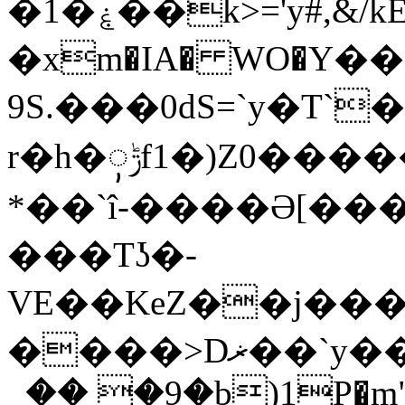
�1�ۼ֫��k>='y#,&/kE�&�jq.Ѐ=�{�{�
�xm�IA� WO�Ү��
9S.���0dS=`y�T
r�h�ݱꨲf1�)Z0�������X=VZ>�ղ�{_)�(١�JB�ߜ�OIH��
*��`î-����Ə[���
���Tʖ�-
VE��KeZ��j���" (
����>Dޜ��`y����ir������O����W7��d��(���/ۢ
_�� �9�b)1P�m"