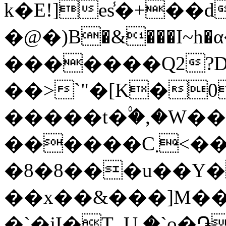
k�E!]es̾�+��
�@�)B�&���I~h
�������Q2?
��>`"�[K�0
�����t�۟�,�W��
������C܂<��c�`�����eH+��ߙj�v?
�8
�8���u��Y�
��x��&���]M��
�`�jI�T_U.ۭ�`