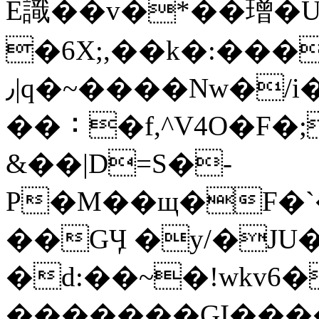
E識��v�*��璔�
�6X;,��k�:���
٫|q�~����Nw�/i�J$F����=l���ƫ�q���dl��EE�fs7��.�^��R�8��|
��︰�f,^V4O�F�;
&��|D=S�-
P�M��щ�F�`��
��GӋ �y/�JU�
�d:��~�!wkv6
�������GI�����+��s��׼�Pn��