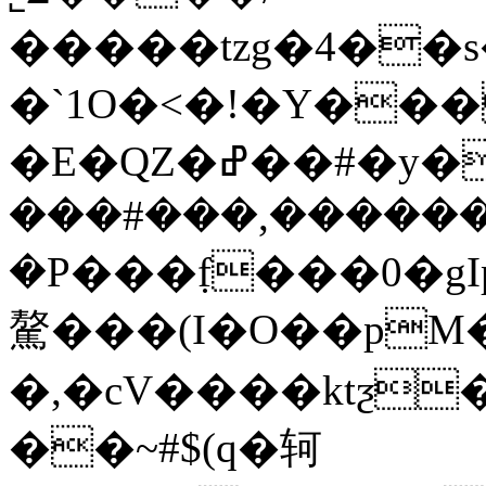
�����tzg�4��s
�`1O�<�!�Y���
�E�QZ�ߝ��#�у�=:~WU�g�4�C{꘦9{�,�?
���#���,������
�P��
�f̣���0�gI
驁���(I�O��pM�
�,�cV����ktƺ�
��~#$(q�轲