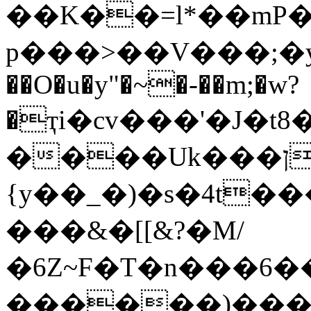
��K��=l*��mP
p���>��V���;�yý�
��O�u�y"�~�-��m;�w?
�ҭi�cv���'�J�t8
����Uk���ןz+Ԛ�_�C�o�ui�q��5�G{X2|
{у��_�)�s�4t
���&�[[&?�M/
�6Z~F�T�n���6
������)����