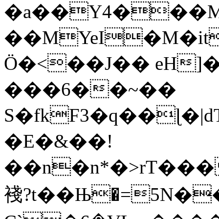
�a��Y4���
��MYeI�M�itˁp%�FO�>��ޞ� =UV�w��
Ӧ�<��J�� eH]
���6��~��
S�fkF3�q��ɭ�|
�E�&��!
��n�n*�>rT���
䙁?t��Њ�=5N�