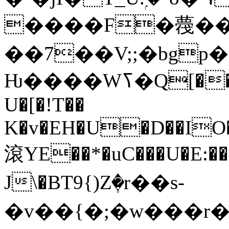
����F�薎��
��7��V;;�bgp��ߨ|����
Ƕ����Wߖ�Q[����� ��|����U������
U�[�!T��
K�v�EH�U�D��IO�
滾YE��*�uC���U�E:�
J\�BT9{)Zٖ�r��s-
�v��{�;�w���r�9