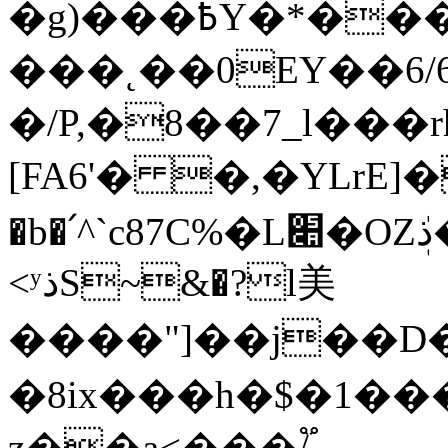
�g)���߿Y�*��������ă�#�;V۲ڶ�cR�ob�L�|
���˛��0EY��6/6-� ��
�/P,�8��7_l���r
[FA6'� �,�YLrE]�
�b�՛^`c87C%�L׊�OZܲذ����� E=4$l��E0"����i�z���i���txt�^�0#
<ʸذS~&�?l美
����"]��j��D�2�U�>׭r�ln3�m����%�f�^�uL�����}O�+%+"��bW�T�
�8ix���h�$�1���
z��a<���/֟