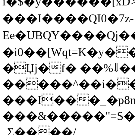
i�$�y������[xD>�
���I����QI0�
7z-
Ee�UBQY����Q j���
�i0��[Wqt=K�y�
�Џj�f� ��%⇓
�����^��i��
���I���_�p8m�@߄���ך��N͍��;j��de�`N<�Hf�$
���&�����"=S�GѰ�
˾Σ����/