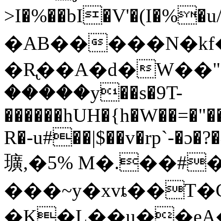
>I�%��bI�V'�(I�%�u/
�AB�����N�kf
�R̢��A�d�W��
�����y��s�9T-
������hUH�{h�W��=�"�
R�-u#��|$��v�rp`-�ɔ�
㼅,�5% M�.��#
���~y�xvȶ��T�C
�K�L��u��e