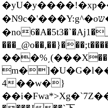
�yU�y����!�xp
�N9c�'���Y:g^�oש�p�%���|O�&熯
�no6�A�5t3�`�Aj1�
���_@o��,��}���;t����/��#2
���%͵(���X��<�����>�P
m�]�U�G�l�
4��w�}
��i�Fwa*>Xg�`7Z