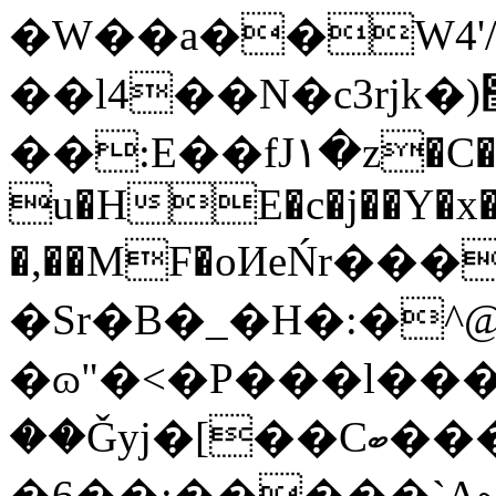
�W��a��W4'
��l4��N�c3rjk�)޶���!
��:E��fJ١�z�C��C@���? � L�DIt�E�
u�HE�c�j��Y�x�
�,��MF�oИeŃr��
�Sr�B�_�H�:�^
�ɷ"�<�P���l���
��Ǧyj�[��Cބ������l*X��P
�6��;�����`A~