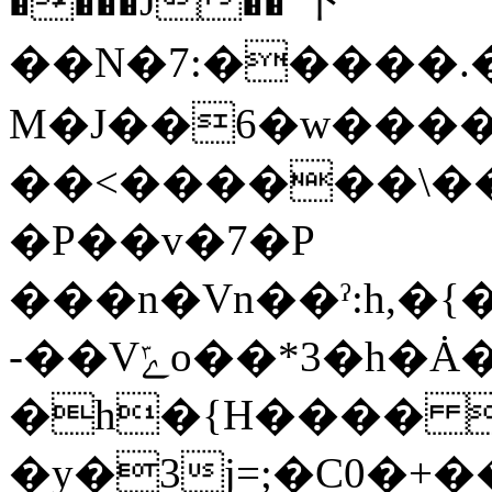
��̷��J��`下
��N�7:�����.�)��O�ݟ���}~P����4h�
M�J��6�w����
��<������\��
�P��v�7�P
���n�Vn��ˀ:h,�
-��Vݻo��*3�h�Ȧ��g�����L�w�����:/
�h�{H���� 
�y�3j=;�C0�+�