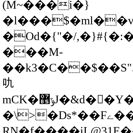
(M~���i�}
�l���$�ml��
�Od�{"�/,�}#{�
���M-
��k3�C��$��S"
㕤
mCK�ݹ޵J�&d��ٕY��?\�8hK��#R���RSyL"~+4����8J�-
�\>�Ds*��Fے��
RN�f����iL@31