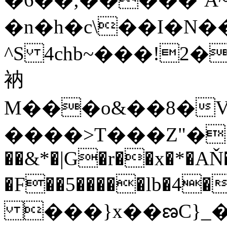
�n�h�c\��I�N���C\ê�T%�'�
^S 4chb~���!
衲
M���o&��8�V
����>T���Z"�1
��&*�|G�r��x�*�A
�F��5�����lb�4�
���}x��ణC}_���D�����+;2�w��