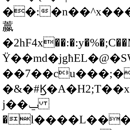
��:�n��^x���
䕦
�2һF4x��:�:y�%�;C
Ϋ��md�jgћEL�@�S
��7��cu���;�
�&�#Ϗ�A�H2;T��
j��ݐ
�l����L���<��