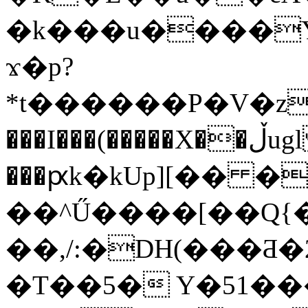
�k���u����Y
ϫ�p?
*t������P�V�zբ
���I���(�����X��ڵugl #ܧ��(��׾o�%X�[T�e^�I̶g;\��Zr��L���Ǹ[w�b4߭P�5ӕ\b
���ԗk�kUp][�� 
��^Ű����[��Q{�
��,/:�DH(���Ƌ�
�T��5� Y�51���