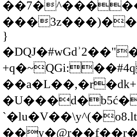
��7�^����
���3z���)��=2�c�ˆ��
}
�DQJ�#wGdʾ2��"
+q�~QGi:��#4q
��a�L��,�r�dk
�U���d�b5ć�
`�lu�V��\y^(�o8.lt�ߓ���1�z<�b��x�xe�no�kJ�
��y�@r��f��r�