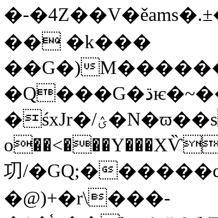
�-�4Z��V�ěams�.±�
�� �k���
��G�)M�������
�Q���G�ڌѥ�~��_Թ�ݝ��/��h��/
�śxJr�/ؽ�N�ϖ��s�?
o��<���Y���XѶ
㓛/�GQ;
������q
�@)+�r\���-