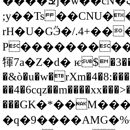
����Ջj�w��cN�ټ� K}8[����N�43����[5>��ᘂ�)��SL��4/@���k�,&�EO_>oΘW��E���{Ԁ#$h�t3L�
;y��Ts ��CNU�
rH�U�GӬ�/.4+��
P���������b
㹆 7a�Z�d� ѥ$�3�
�&ò�u�w�̠rXm�4�8:���
��4�6cqz��m����xx��
���GK�*��M��
�q�9����AMG�%��ߎ >M�h