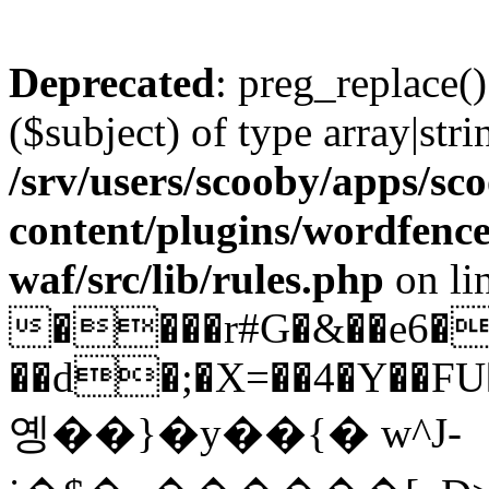
Deprecated
: preg_replace()
($subject) of type array|stri
/srv/users/scooby/apps/sco
content/plugins/wordfenc
waf/src/lib/rules.php
on li
����r#G�&��e6�
��d�;�X=��4�Y��FU�
옝��}�y��{� w^J-