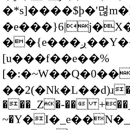
�*s]����$þ�'먾m
�e���}6|j�X
��{e���ږ��Y��`�{뾝�uf��]{C�+
[u���f��e��%
[�:�~W��Q�0��
��2(�Nk�L��
d)
���_Z�-�� +��_s
~�Y�I�_e��N