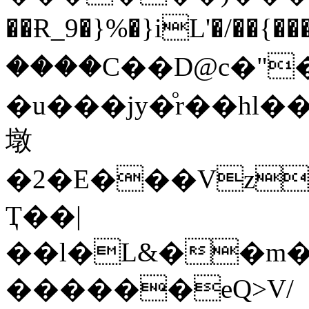
��Ɍ_9�}%�}iL'�/��{���s
����C��D@c�"
�u���jy�ͦr��hl
墩
�2�E���Vz
Ҭ��|
��l�L&��m�
������eQ>V/