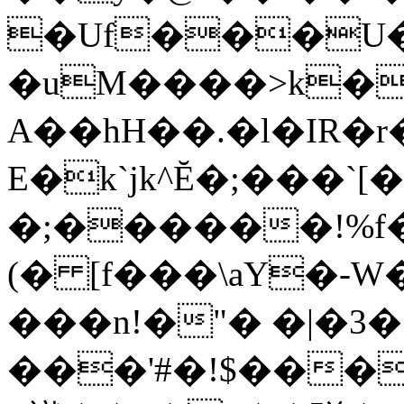
�Uf���U�g
�uM����>k�
A��hH��.�l�IR�
E�k`jk^Ĕ�;���`[�+D
�;������!%f�
(� [f���\aY�-W��ڸ�q^}�aS.M��
���n!�"� �|�3
���'#�!$�����s