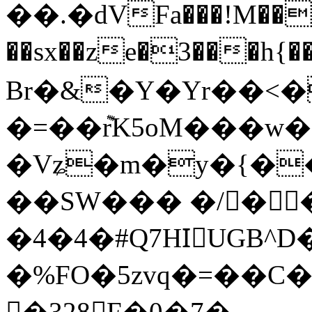
��.�dVFa���!M��
��sx��ze�3���h{�
Br�&�Y�Yr��<�
�=��݉rK5oM���w�
�Vʑ�m�y�{�������
��SW��� �/�
�4�4
�#Q7HIّUGB^
�%FO�5zvq�=��C�
�328 F�0�7�