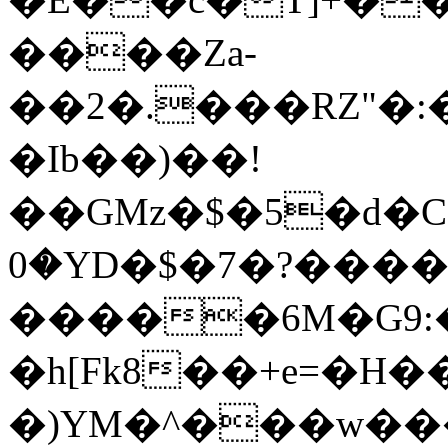
����Za-
��2�.���RZ"�:
�Ib��)��!
��GMz�$�5�d�C��z��jqR��
�0YD�$
�7�?����
�����6M�G9
�h[Fk8��+e=�H
�)YM�^���w��