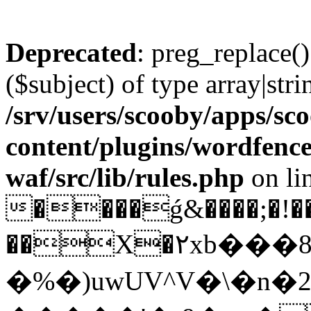
Deprecated
: preg_replace()
($subject) of type array|stri
/srv/users/scooby/apps/sco
content/plugins/wordfenc
waf/src/lib/rules.php
on li
����ǵ&����;�!��
��X�٢xb���8q�9�D����7�'9�[+�¥/
�%�)uwUV^V�\�n�