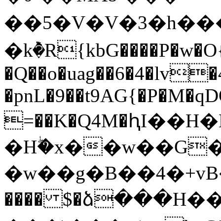
��5�V�V�3�h����5t
�kٞ�R{kbG����P�w�O{1
�Q��o�uag��6�4�lv�
�pnL�9��t9AG{�P�M�q
=��K�Q4M�ԧI��H
�Hۖ�x��w��G�
�w��g�B��4�+vB�1Ci
���� $�ձ���H�