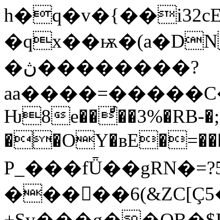
h�q�v�{��i32
�qx��ѭ�(a�DN
�ڽ��������?
aa����=�����C�:
Ƕ8e��ͩ��3%�RB-�;
��OY�вE�=���
P_���fǕ��gRN�=?
�����6(&ZC[Ç5��
+Sү���g��OB�$