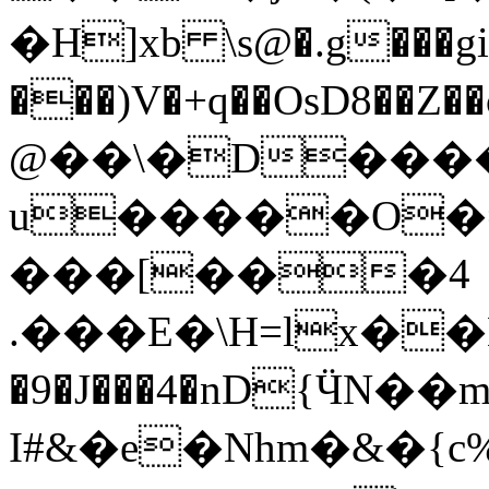
�H]xb \s@�.g���gi<
���)V�+q��OsD8��Z��c��O�(R_w_tՋ�
@��\�D���
u�����O�=~��y�y�޳�x�4
���[���4
.���E�\H=lx��Γg
�9�J���4�nD{ӴN�
I#&�e�Nhm�&�{c