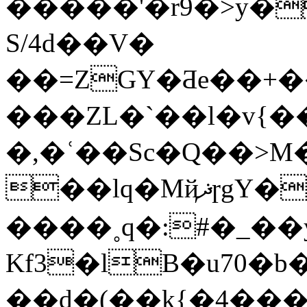
�����'�r9�>y�
S/4d��V�
��=ZGY�Ƌe��+
���ZL�`��l�v{
�,�ʿ��Sc�Q��>M
��lq�MҋޛɼgY���j��,:뼎��E�.+}
����˳q�:#�_�
Kf3�lB�u70�
��d�(��k{�4���'y{V����