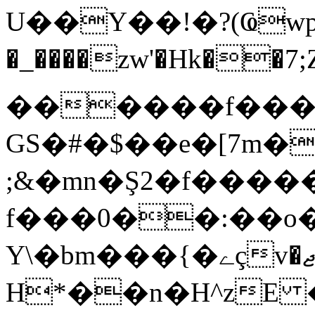
U��Y��!�?(Ҩwp�߉>B<�=� 
�_����zw'�Hk��7;Z�.P
������f���
GS�#�$��e�[7m
;&�mn�Ş2�f����
f���0��:��o�
Y\�bm���{�ےçv�ޖ�OY��3ؒe@Y���da�0��r�4�40�CF�"2
H*��n�H^zE � /