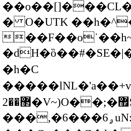
��o��[]���CL�
� O�UTK ��h�^
��F��o˙��
�dH�ȍ��#�SE�|��S4'�7ߪߩّ
�h�C 
�����lNL�'a��+v
޲��2�V~)O��;�޿S�������).YBŦ��a��
���,�ۄ6���6uN:@�p�w���c��zwZ]c��+�:B���ݡ���Y݈O�/