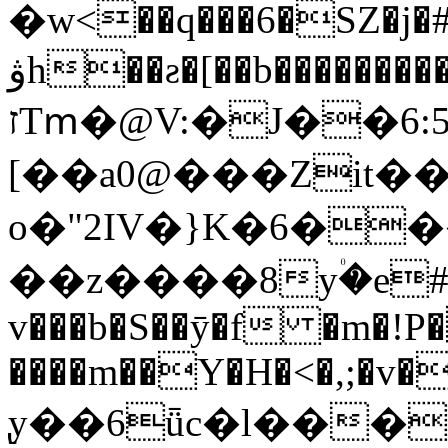
�w<��q���6�SZ�j�#;=
ۋh��ƨ�[��b�����������D�����$K��7C�G�n���#������6����0���]��G3�H�jt�8��:�S�Uu����=;?
זTՠ�@V:�J��6:5$g�CR��i2��e0�t�
[��a0@���Zit���m�\�9Qn�ٚ�1��
o�"2IV�}K�6��
��z����8y۠�e#y 
v���b�S��ȳ�f �m�!P
����m��Y�H�<�,;�v��
̢y��6ǖc�l�����