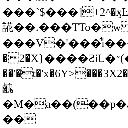
���`$���]+2^�ӽ
誮��.��
�TTo�w
���V�'���͋i���e�Z
�2�X}����ƧiL�״(����L�J��`rC4��
��'�t�'x�6Y>���3X2�a�oڱF54﫨�3���
䴜
�M�a��(��p�
��