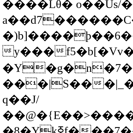
����Lθ� o��Us/
a��d7������C�
�)b]����þ��6�
y���f5�b[�Vv
�Y�g�n�7�+v
���|S���|_�
q��J/
��@�{E��>���
�8�Ykߧf���7��������۽��/