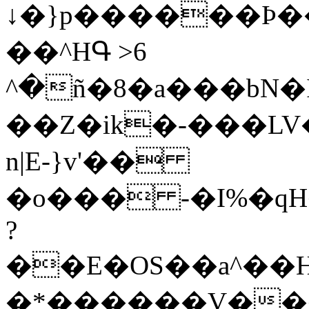
↓�}p������Þ���w�
��^HԳ >6
^�ñ�8�a���bN�
��Z�ik�-���LV
n|E-}v'��
�o��� -�I%�q
?
��E�OS��a^��H
�*������V���