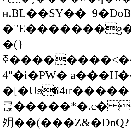
ʜ.BL��SY��_9�D
�"E�������g�k
�(}
ߧ��������<����y��j����f���
4"�i�PW� a���H�
�[�Uϧ�4ҥ����
쿥�����*�.c� �
㱚��(���Z&�DnQ?