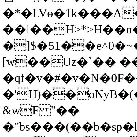
�*�LVө�1k���A
��l��H>*>H��n
�]$�51��e˄0�
[w��Uz�`�� 
�qf�v�#�v�N�0F
�'H)��oNyB
͞&wF "��
�"bs���(��b�sp