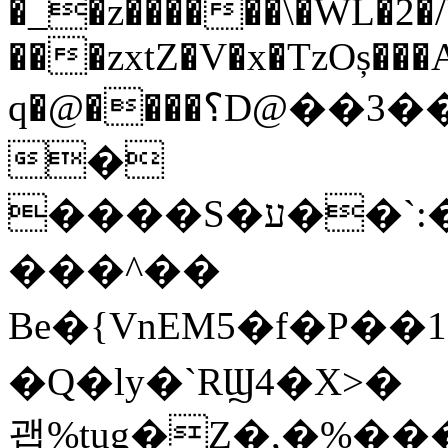
�_�z������\�WL�2�/
���zxtZ�V�x�TzOș���
q�@����؟D@��3����{ �om�'|�v��
�
����S�ע��`:����_������W���bo�����
���^��
Be�{VnEM5�f�P�
�Q�ly�`RϢ4�X>�
괩%tug�Z�,�%�