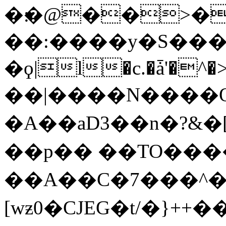
�׃�@��>�Eu}
��:����y�S���
�ϙ|l�c.�ǡ'�^
��|����N����Q�
�A��aD3��n�?&�
��p�� ��TO���
��A��C�7���^�?
[wƶ0�CJEG�t/�}++