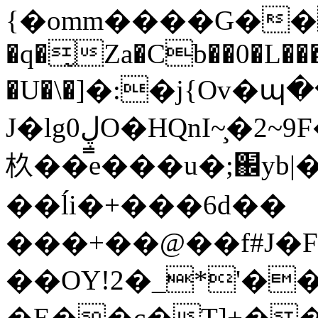
{�omm����G��
�q�̰Za�Cb��0�L��
�U�\�]�:�j{Ov�պ
J�lg0ڸO�HQnI~̧�2~9F�̪�!P7p��Ԗh��ͥg�BV�R�c4�\��EU�
杦��̿e���u�;֌yb
��ĺi�+���6d��
���+��@��f#J�F
��OY!2�_*'�
�E��c�T]+�