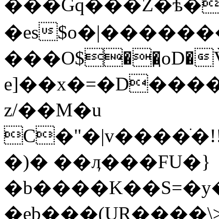
���Gq���Z�ѣ�
�es$o�|�����
���O$��̯oD�Ѷ�?VVߡ
e]��x�=�D����
z/��M�u
C�"�|v����ׁ�
�)� ��ӆ���FU�}
�b����K��S=�y
�eb���(UR��ֵ��\>U