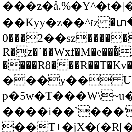
���z�å.%�Y^�t�
��Kyy�z��^זz �տ�`m�$X�B�YI�^ߨ|
��2���0sz������@3"@�c�E6F^�PP$Ȣ�a����J
R�͕z�`��Wxf�M�e���ͭ
����R8���R��T�Kv�
���y�� U�
p�5w�T���W\~
����i��`���'
��T+�jX�(�R[