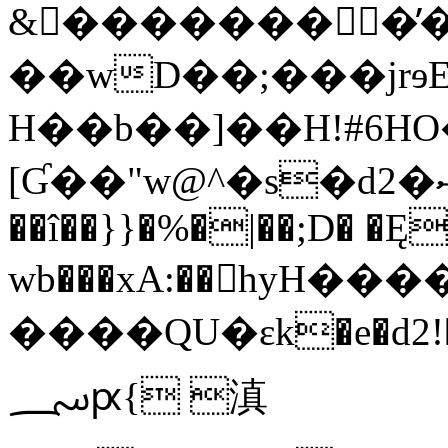
&񒳾��������̓
��wD��;���jrɘE
H��b��]��Н!#6HO�0�|ץ�
[Ɠ��"w@^�s�d2�ސ>D��z]g����Zv�ukԛ���uc-
��î��}}�%�|��;D� �Ę
wb���xA:��򄔬hyH��
����QU�εk�e�d2!�S
؄ԗ{ 滇