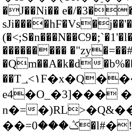
�J��Ni�� e�/�3�
sJi����hF�Vs�j��'
(�<;S�n���N��C9�;`�1
��������� �"zy�=��#
�Qm��A�k�d�b%
��T١>؀F�x�Q�����Me
e4�O_�3]��� 
n�=�)RL>�Q&��
��=ݣ���0�l#�!���B�� ]/Ua