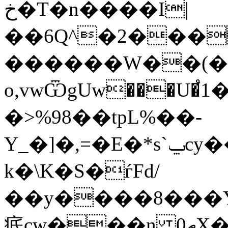
خ�T�n����I|
��6Q^�2���;������S��
������W��(�
o,vwѾgUw���U�֩
�>%98��tpL%��­
Y_�]�,=�E�*s`ݐcy��T���p�K�d�aś�����BUY\��}Q�V�����i̱�u����]
k�\K�S�ѓFd/
��y����8���Y
疷cw���n ތ0X�Z��į��]��'9