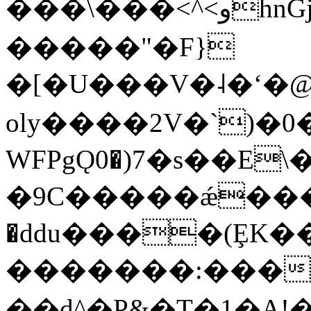
���\���<^<وhnGjD�k`�����3E��
�����"�F}
�[�U���V�˨�ʻ�@
oly����2V�`)�0��
WFPgǪ0�)7�s��E
�9C�����ǽ����g
�ddu����(ȨK�
�������:����
��d^�P&�T�1�A!