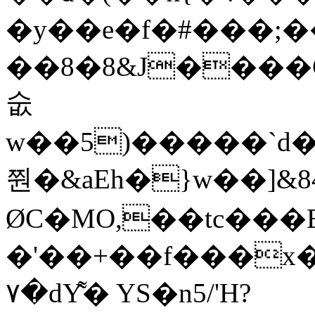
�y��e�f�#���;��
��8�8&J����C'r
숪
w��5)�����`d�'Q����{��j
쭨�&aEh�}w��]&
ØC�MO,��tc���E
�'��+��f���x
٧�dY͌� YS�n5/'H?