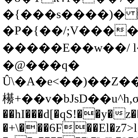
�{���s����)� 
�P�{��/;V�����ߧ��
�����E��w��/ l
�@���q�
Û\�A�e<��)��Z��[#�C�a-/B.�>]V׌E,"
櫀+��v�bJsD��u^h,σY
��hI���d[�qS!��y�z�
�+\���6F��El�z7>