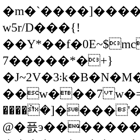
�m�`����]����
w5r/D���{!
��Y*��f�0E~$m
7�����*�+}
�J~2V�3܃k�B�N�M�WwCڧO��m\K{�Uw�[��ʌ4Z�����Y�������/
��w���7 w�=���Ss�
����ܵ�]����
@�픐э�������