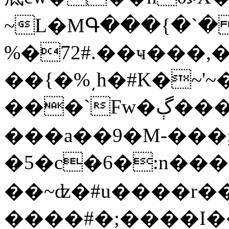
~L�MԳ���{�`� f��N��5ܢS�{��8��ԥ���-:��Q�g��f�mĤ��'ym��l��
%�72#.��ҹ���,�
��{�%͵h�#K�~'~�I��[t�zC�
���`Fw�ڳ����l����*��]:���ͭu�����ӕ\�~��8����[j�����W��Pﭳ��-
���a��9�M-���
�5�c�6�:n����
��~ʣ�#u����r�
����#�;����I