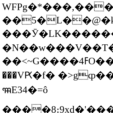
WFPg�*���,���
��5�L��@�k
���Ӯ�LK������
�N��w���V��T�
��<~G����ߓ4O��:���S�.��X����t�h��n�����'�<�q�<��h~�s�ڋc.��l��JZQI�О�ږ4����
���VԖ�f� �>gȹ��
ꦯE34�=ô
����8։9xd�'����Y2�