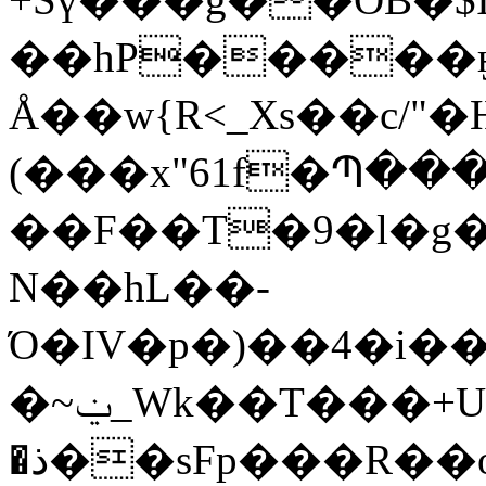
��hP�����ӈ
Å��w{R<_Xs��c/"�
(���x"61f�Պ��
��F��T�9�l�g�
N��hL��-
Ό�IV�p�)��4�i���-ZW�����,�m�j
�~ݔ_Wk��T���+UoJ�ԫ���� T/
�
ذ��sFp���R��o߁g�[�Ί[Ԭ��`��e�LzN����V��|