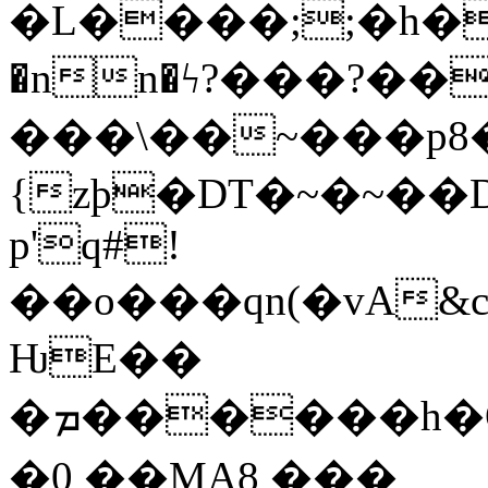
�L����;;�h�N4
�nn�ϟ?���?��
���\��~���p8
{zþ�DT�~�~��D
p'q#!
��o���qn(�vA
ǶE��
�ܡ������h�Q7���'~d�͐�D��&��t��+�?
�0 ��MA8 ���