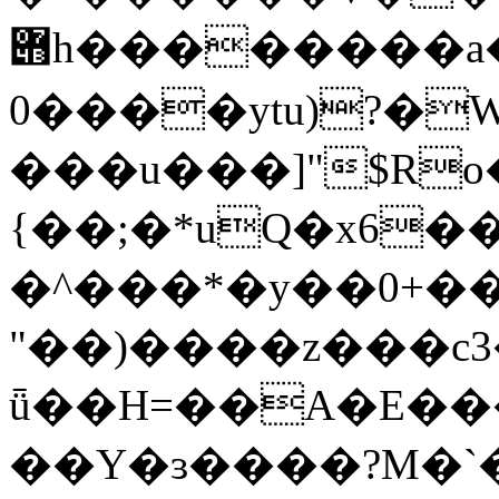
݋h��������a� �� 2y��?%�+G?
0����ytu)?�
���u���]"$Ro
{��;�*uQ�x6
�^���*�y��0+���ݭS�&E��>`��I'
"��)����z���c3
ǖ��H=��A�E�
��Y�ɜ����?M�`�