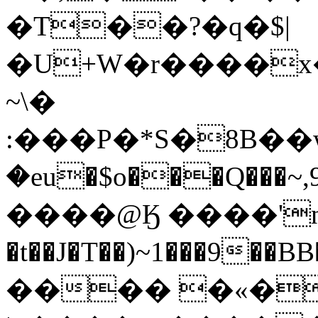
�T��?�q�$|
�U+W�r����x�
~\�
:���P�*S�8B��
�eu�$o���Q���~
����@Ӄ ����'n
�t��J�T��)~1���9��BB���;F^Qޝ5T�g��,���/"
���� �«�