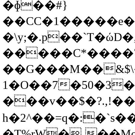
�ɸ��#}
��CC�1�����e��
�\y;�.p��`T�ώD
�����C*����ۿ�*�7�V��d�- vqc8E
��G���M��&$\
1�O��7�50�3
���v��$�?.,!��
h�2^��=q�:�`s��iۆt�Е����:�hb�a�#�=ͮ���"���&����v��ݒ8
�T%rW�¸��Mo���I�+�'�