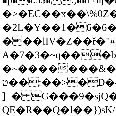
�>�EC��x��\%0Z�
�2L�Y��1�6�6�
���lIV�Z��ř�"
A�7�3�~q���
�~�������&��
ט��:��>�D�4a���m��;�7�h�Q#
]=� G���9�sjQ�
QE�R��Q�l��})sK/