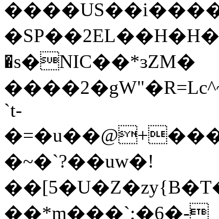
����US��i����
�SP��2EL��H�H��8��Od̹$�
�s�NIC��*ɜZM�
����2�gW"�R=Lc^
`t-
�=�u��@+���=0*�
�~�`?��uw�!
��[5�U�Z�zy{B�
��*m���`;�6�-