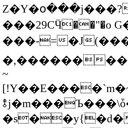
Z�Y�օ���j���?
���29CӴ��"�o G
���-=�J(��
�,��������c
~
[!Y��E����`m�
⥉j�m���Ъ���\ȱ
�s��y{�d