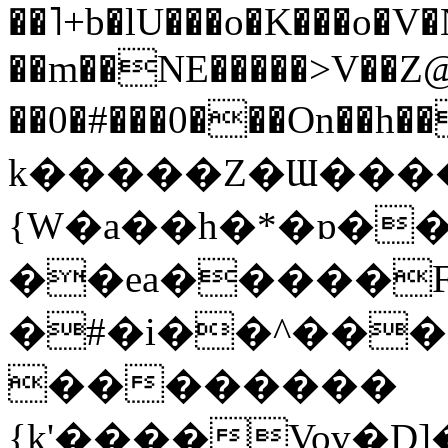
��˥+b�lU���o�K���o�V�N0
��m��NE�����>V��Z@
��0�#�
��0���On��h�
k�����Z�Ɯ����
{W�a��h�*�ɒ�
��ea�����F
�#�i��^���
��������
{k'����Vov�D]