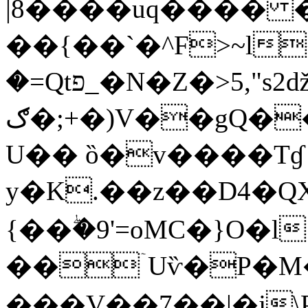
|8����uq���� �
��{��`�^F>~l
�=Qtפ_�N�Z�>5,"s2ǆUb ��ر�_�
ګ�;+�)V��gQ��jT����d�+�y�s�O�8G�0۔
U�� ȍ�v����Tɠ
y�K.��z��D4�Q
{��ۖ�9'=oMC�}O�l
��ۤUѷ�P�M
���V��7��|�j\