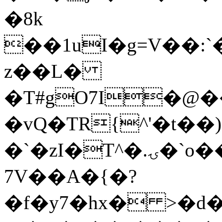
�8k
��1uI�g=V��:`�m�n2����ܩV�y��OJD��V�Eǈ֟�q�|3|>T�O���D��
z��L�
�T#gO7I�@��
�vQ�TR{^'�t��
�`�zI�T^�.ۍ�`o���Z�6=�1���!7תu"I''�g�~���M�F
7V��A�{�?
�f�y7�hx� >�d�*�F�D��