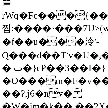
띁
rWq�Fc���{�
찝:����·���7U>(w
�f��u���泠'-
Q���d��T׳v�U�,�ͼ�,&J�#����i3�z6l
� ٮ�}eP��3��I�}
�O���m�F�v���
��?,j6�nv�
ֽ�W�jm�k��,��2X�`ݷ