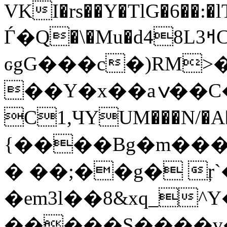
VKI�rs��Y�TlG�6��:
Ѓ�Q�\�Mu�d48Lߞ3C�����yz��HB)���x
ԍgG���c�)RM
��Y�x��aݍ��C�l���SB�4���;�܏gn�t�Vń5��$����z d͈+������L
C1,ЧYUM���N/�
{����Bg�m���
� ��;��g� ŗ`
�em3l��8&xq_
^Y�ۇFC��_�'v@^��X���wZ���ҍp�F<�_Jq�~Ã�*S
�����S����v�