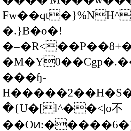
Fw��qt�}%NH^i��{�t�
�.}B�o�!
�=�R<��P��8+�mq
�M�Y0��Сgp�.��K�B�;"Í܈��]:�$_��
���ɧ-
H�����2��H�S���@n�5�um�eiqq�~���_�[�
�{U�[l^��<|o不
��Oͷ:�����6�)��