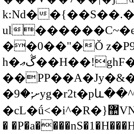
k:Nd��{��S��.
ul������C~�e
��0��"�Ǒ z�P
h�ڴޢ��H��!ghF�}�*"7�>oF\�����|
��PP��A�Jy�&
�ށ;�9yg�r2t�pև��^O�$3˽�:9[7>�Q嘂
�cL�ǘ<�i^�R�}޺VN����|��:^���;�a
� �P�a����nS�1�H��