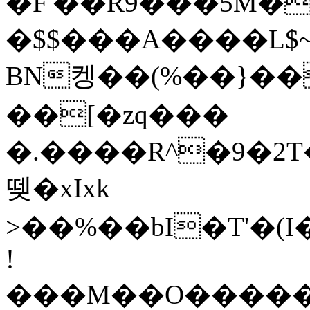
�F'��R9���5M�
�$$���A����L$~ 
BN켕��(%��}�
��[�zq���
�.����R^�9�2T
뗒�xIxk
>��%��bI�T'�(
!
���M��O�����P