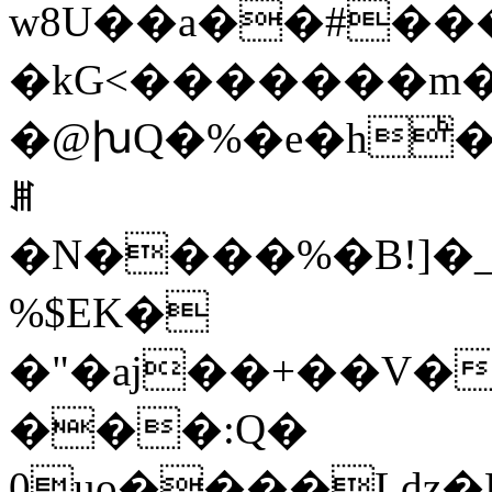
w8U��a��#��
�kG<�������m�
�@խQ�%�e�hͪ���U�<���^6�5���k1��W� z�{':�k��:Fا��(��׎�
ꎮ
�N����%�B!]�_
%$EK�
�"�aj��+��V�
���:Q�
0uo����Ldz