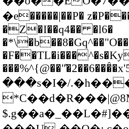
��o��EO�7�
�e�����|��P� z�P��
�Z�I��q4�� �l6�
�*\�b��8�Gq^��"O�
�F��TL�i���^�s�K
���%^{@��"̓�2��6���̂�x'
���s�І�/.�h��
*C��d�R���|@8
$.g��a�_��L�#]�
���U-��Q�: c�o