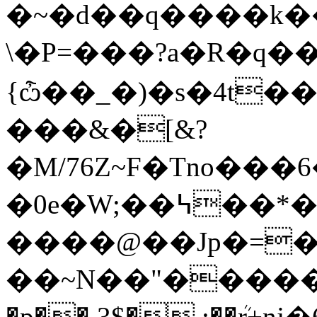
�~�d��q����k��
\�P=���?a�R�q��5߇{X2
{ѽ��_�)�s�4t
���&�[&?
�M/76Z~F�Tno�
�0e�W;��߆��*���
����@��Jp�=
��~N��"�����
�p��.3$�.;��ܳr+n