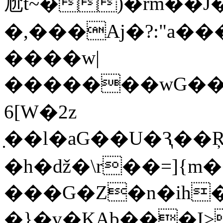
尬t~�)�rm��
�,���Aj�?:"a�
��
��w|
�������wG���b
6[W�2z
̣��l�aG��U�Ԇ��Ŗ�dJ�Wc
�h�ǆ�\r��=]{m
���G�Z�n�ih�٧��G�ߙsn�5���[���{z{����
�}�v�KAb���I>