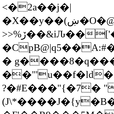
<�2a��j�|
�X��y��(ښ�O�@97iV�'J�hO�U�w�jl��<�r��t�s���e,}Z-
>>%ڒ��&iԈ��['�t3
�CpB@|q5��A:
� g����8�q�
��"'u��f�ld��S
?�#E���"{�7� "
(J\*����J�{y�