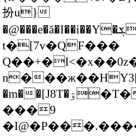
扮u}
�@���e�ă�I��i��Y�ܮ�m��z $��F�o�%��w���G�I�QQlo]3�ct�1
t�[7v�QF���
Q��+�I<�x��0z
n���ж��HY3[Cpo
�m��[J8T�ۊ�T��ޖ"����S�}U��U�
���9
�I@�P���.����