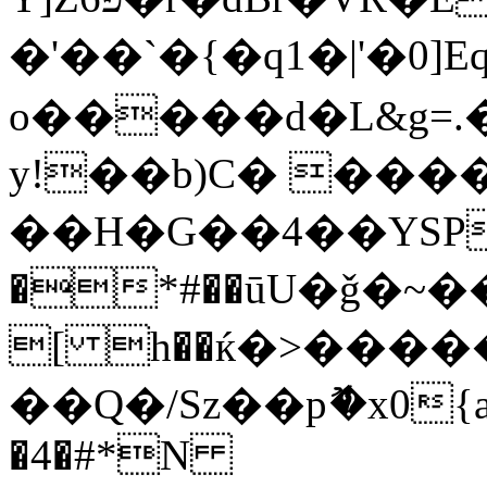
�'��`�{�q1�|'�0]Eq
o�����d�L&g=.
y!��b)C� ����
��H�G��4��YSP
�*#��ūU�ǧ�~
[ h��ќ�>����
��Q�/Sz��pޮ�x0{a
�4�#*N