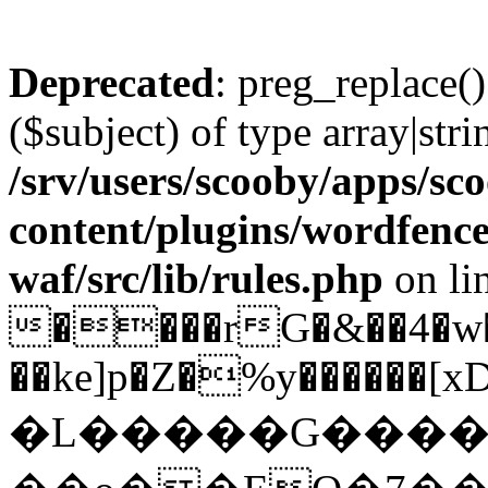
Deprecated
: preg_replace()
($subject) of type array|stri
/srv/users/scooby/apps/sco
content/plugins/wordfenc
waf/src/lib/rules.php
on li
����rG�&��4�w�.
��ke]p�Z�%y������[xD>
�L�����G����