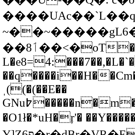
����UAc��`L��q1
~��~�����gL6
��ٲ8��<�oT���q��e|����9��
L�e8=4:���7��,�L�
��q����i��H��Cm
ˌ((�(��E��
GNu߈�����n�m�n�QHc�3u�Z�|y��ȼȈS��S�S��1�Q�\N��e\7L��m���q�A@��`��o��^����@N^'���(��L>�q��'J�Z�
�O1ł�*uH�ŗ'� ��Y����
Y]Zפ6�r�dBr�VR�En'�����)J0'7�FׁOH}