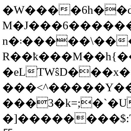
�W����6h��d�
M�J���6�������/v��
n�܃�����\����f��
R��ҟ���M��h{��]
�eLTWŝD���x������Eޝ����F
���<^�����Y��
���3�k=;�`�U
�]��������$: