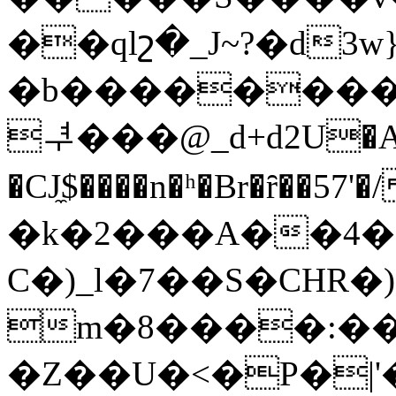
��qlշ�_J~?�d3
�b��������EL��sY
ᅾ���@_d+d2U�A
�CJ̼$����n�ʰ�Br�ȓ��57'�/l�ܧu�|PP�e����
�k�2���A��4��
C�)_l�7��S�CHR�
m�8����:��O
�Z��U�<�P�|'�ۊ��z%$F���[zXk���W��g�Ƕ~`YT4o6w�,��B���E�)e�c���:��vÔ��5�S�