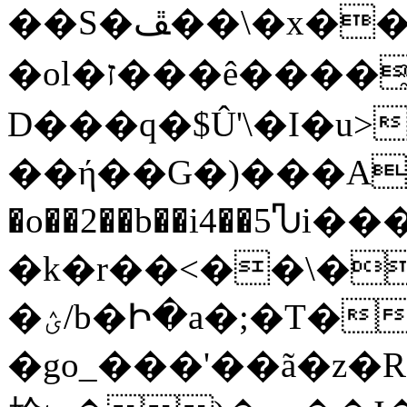
��S�ﭯ��\�x��L~��_[����潤
�ol�ז���ê����҈����["�o�쿰
D���q�$Û'\�I�u
��ή��G�)���A
�o��2��b��i4��5Ⴠi�
�k�r��<��\�
�ؽ/b�Ի�a�;�T��O��^U�G��_Qb����+fs1��W�Y�<���w��/
�go_���'��ã�z