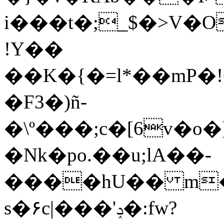
i���t�;_$�>V�
!Y��
��K�{�=l*��mP
�F3�)ñ-
�\º���;c�[6v�o�]y�A�
�Nk�po.��u;lA��-
����hU�� m�
s�۶c|���'ݚ�:fw?