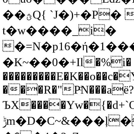
��ؿQ{ `J�)+�P� Qѩ]�T'���s�
t�w����_i�
�=N�p16�ή�1�
�K~��0�+Ӏl�%i�
���������E�K��o��c�
���R�"PͨN���aë?
ЪX����Yw�{�d+`
ݱm�D�C~&���ļ�Y:�U[SH���wE�.ʦ/