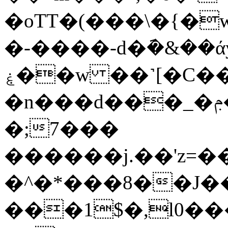
�oTT�(���\�{�wido�p
�-����-d�݇�&��άyy
ۼ��w ��˺[�C��Ʝ��o!
�n���d���_�ݦ��Ȯ[Սd�mY�F���]�_Fݺ���i�Jͮd��v�^ڇ{�o��>
�;7���
�^�*���8��J�
���1$�,l0��