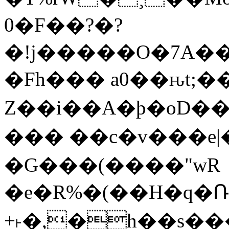
0�F��?�?
�!j�����O�7A��E
�Fh��� a0��ԋt;�
Z��i��A�þ�oD��x
��� ��c�v���e|
�G���(����"wR
�e� R%�(��H�q�
+˫�,�h��s��