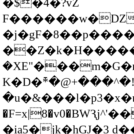
�$�4�?vZ
F������w�Ǳ;k��
�j�gF�8��p����;Q
��Z�k�H�����
�XE"���m�G�
K�D�߫*�@+���^�
�u�&���l�p3�x�κٵ�!
�F=x|8�v0�BWԆj^'
�ia5�jk�hGJ�3 d