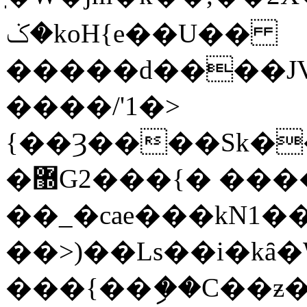
�ݢkoH{e��U��
�����d����JV
����/'1�>
{��Ȝ����Sk�
�޽G2���{� �������/*A�>;�K�
��_�cae���kN1
��>)��Ls��i�kȃ
���{��ި��C��ƶ�