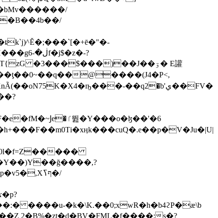
�bMv������/
k`j)^Ĕ�;���`[�+ē�"�-
l���ƫ��0~��q��@����(J4�P<,
oN75K�X4�ҧ���-��q2�b'ي��FV�
+���F��m0Ti �xӊk���cuQ�.e��p�V�Ju�|U|
Y��)Y��ğ����,?
�,Xףߖ�/
:� ����u-�k�\K.��0;xwR�h�b4ϩP�ӕ\b
��Z 2�B%�zt�d�BV�FML�f����;ʂ�?