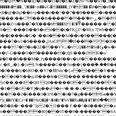
)%~%��wJ�_t��]Zv
��_`2�]��~m��wG������_[V��� �֯I#��eB�
p���e��^��7��$����s����+��;׻Vi߄�z;�2+�k�h� �
�f#���"6N�k��H���!���ot]{X|�%F˙|^1��ȿX���0>R�!
���b���X �?�߳߾����� � ���� ����Aν=8^�>!
^�M{n 7[Wb��hՊ�7]����*kjC�bKm2�>�1U
t��[���n�G� \��4���Sd��o�9�����[��
�w�������u�V��x�G ��O�u�y"�~�=��m;�w?
�����Dsm������F��h���M�_Ԧ���
�f��v�x#����j��[
 �Ɍ_;�}-�}eL%����G��?ro��{���۟�-��B
 ��ƛM�J���ly�bRO�,�Y?�鴩%tu'�{-e�I���Y
/���d�N��sj-í8���&�{珀��� �������^�
ko!��,��d�QH Q8�����O���ő���
j�1��G�Y]�q��u�e+/�,�:�.c�r����
y\킣�&��\�mҹ��J
Cz=� ��ɢQ�ĝ�^/�4�h"�%V��Ru��p� �T�հ9��ENQ���܄o1�|�/�9�i�
B�&�~���"3p2�/2��� F.��^�d���Q�