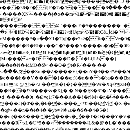
��ϓ�#��}�)�zm4j�bp������ 1J`�
F�7\�/f]����ځ��+$� ���8��b�Ӆ��,�X-
�XN����j�ο��m1i�������0#�;�����@��`
�����?
��2?<:�UqmN���RC&ڵdƚ�[�G��4�~*���M٪Ĵ�Y/�䈕
/��$�!�R�Ri� c��C�?���A����o�)��0E
q�(����|{���S�ߋ�Q��j�Vz�Ԥ��mgW�C�ءs�E��d�� '���~K}
M«���#~�O����D� d�Li,lb!x��}
���u�N�4dMO�S��Q�@t�R{��� ��
e
�c���h��V����}��œ;%�n��b�ba���£b
fHhx-@b�<2 �� K�{�}���Wr�Xq+|ZB�
�R�I�!35i���:&�Xj,� � N��ҔS�6"�kV���
 �d_�����0t_�Ø=q1)7���A��{�r}M>�n���
�'�ybۺ�4z��$��4�5�!
�����RxL�U*5��>݊�������4L&�㿦�L�'��
)EX�-