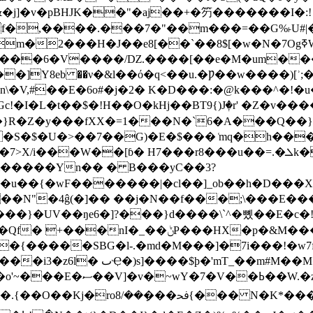
�j]�v�pBHJK��"�aj��+�䇖�������I�:!
e8[��`��8$[�w�N�7OgߧW�!�-�¿�ڿ#%O���E��5�B��
���6�V����/Ǳ.����[��e�M�um����J
c!�I�L�t��$�!H��O�kHj
��BT9{)Jٖ�r' �Z�
 �}R�Z�y���fXX�=1���N�`6�A���Q��}
�����Yn�� � B���yC��3?
���u��{�wF�������|�cl��]_ob��h�D��
�4ĝ(�]�� ��j�N��f���;\���E����k֖"e�6��
�}�UV��ŋe6�]?���}d����\`^�뼸��E�c�!e
P���HX�p�&M���QG۝Mђ�W6����x��}
�{�����SBG�l-.�md�M���]�7i���!�w7f
_��m#M��M���.ۚ�ڞg�8�c�