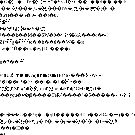
��~���[U����tW�,�(�!�]�ۮ�
�
<��9ʒ|��V�/
%푆���k��M��SW�0��kÃ���)�!
Z{^ g�tc��h��tl��W� �й
�ɘ/��yqu�ƣ8����ŦeRᰳ����"�5����� 