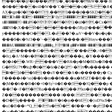
��S�r�@�n���yz�_�h��;�&W�,�� ðm
�8�����e4I�W��ˋC���s)�U�Ⱥ����36�?�l}
AX�qpt�J���`/.��/i���d��SKD���ʴ��
���3x��<�[�<����� �^|ly[6����O������(
x�H����>��ܪ���(�(d�,�Cx��������@|"���cE�5�������=�����x �1<���]��<��1������֓�1�"��~��@���#�?
4��N9�;X��Ѝ�������z5Ry@��� ߳���t��]Ź �Q�ǀh���
y����#��O��L�a��ࡒ�7V=��V�o�q�mM�����*�օ��X1�7[q[��e2ͽ2ͤ�k�Ve�0�ӘI8�H��w�8M�7F;Ӿ��g���U�5o�Ȱ9�~�Q3N
���$�c�%!3��`~�������:�Hѹw���
��i�&U�����S�K��Ug���q_�8� g��W���>��i��q�H��3\wi����ǣ8{T���LB����
�g�����:G�v�(�;u��'��s�,>8�$]
�0cj.�A^M�v�I�[R��;�t���q_�Y���
�]�4��.WR>j���V�R&�p�M�BDu�JI��ګ���܅��Zm��Z����V{��oY�3��ΨW��/����|w��j���R���Ā/�x�T���X��&%
G�ŚU7۹�kփ�d� �6r�Z�Q >�ո�a����� 
ٰ�ë�]d��M{��uY���A�o�����y� CyH
F����4�^so]��le�m��8��,�җ�M5ZT��8;� ��
�|M��b��B�I�+0�Sy֫=ӫ�E��|5��!Q���p
��!7�~F��'Rߛ�����j��.кn�@��P�����#)�0'��,�b��#���_<*!5��kV �X �u�69?��1r¿䝴C�l����7-
Z������������ i���| d����q�:g��n��i�4
�D�q����۔.���oV�6�ܼm��bE{�}oD%c$���m(��&����[���y���T�O���Y�V���ְJ�)y�إ�1�Y:J'��R�G���� �-
�u{�B��>*Q_�J?a�Ò� �f��=�~�p)͛I
�>ϲ��2�y��4}J�9�\=��9��c Y����<���כ��� ���H%XpE�;&7�� ���ΆU�E��`%Z