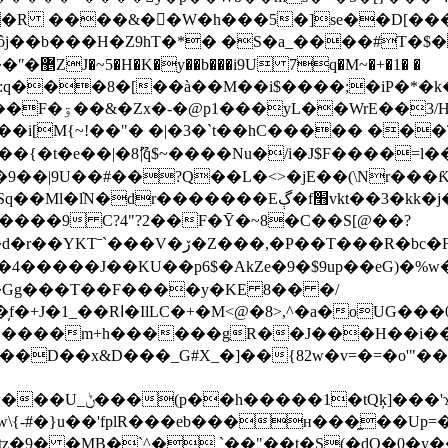
��R ����&��W�h���5�]se��D[��
}V�T!:q���8�[��à��M��i$����;�iP�*�k�ȶ
ڶ�f�ϳ$�z�-?
��{�t�e��|�8ޫ|q$~����Nu�/i�J$F����=
�|9U��#��?Q��L�<>�jE��(\Nr���ƘnÃ(��
�����9 C?4"?2��F�Ȳ�~8�C��S[@��?
N�4�����J��KU��p6$�AkZe�9�$9up��eG)�%w�h
Gg���T��F����y�KE 8�� �/
G����m+h������gR��J���H��i��
D��x&D���_G#X_�]��{82w�v=�=�o'"��p�v5
tQķ]���'ϫ�p?
-#�}u��'fplR���eb���н���̼��Up=��
?tz�9� �MB�ˋ^� `��"��t�S(�dQ�0�y�