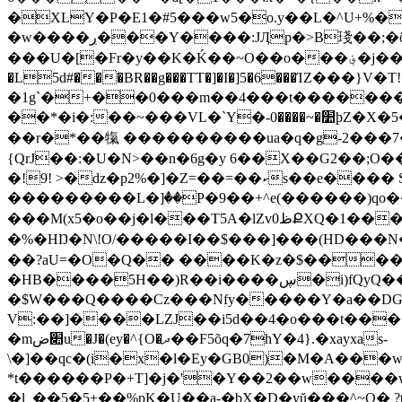
�XLY�P�E1�#5���w5�o.y��L�^U+%
�w����ڔ���Y����:JӅp�>B琖��;�ôj��b���H�Z9hT�*� �S�a_����#T�$��B��4b��/
���U�[�Fr�y��K�Ḱ��~O��o���؋�j���ʺ�޵ZJ�~5�H�K�y��b���i9U 7q�M~�+�1� �
�L5d#���BR��g���TT�]�I�]5�6���ΊZ���
�1g`�+��0���m��4���t��������F�ۊ��&�Zx�-�@p1���yL��WrE��3/H���g-6
��*�i�:��~���VL�`Y�-׺�~����0þZ�X�5��i[M{~!��"� �|�3�`t��hC����� ���T{zG �3���$���)��J��ۊ� E讙
��r�*��犔 ����� �����ua�q�g-2���7
{QrJ��:�U�N>��n�6g�y 6��X��G2��;O��9�
�!9! >�ǳ�p2%�]�Z=��=��ކs��e���� Sq��Ml�ܵlN�dr�������Eڳ�f׫vkt��3�kk�j��?
���������L�]ٝ��P�9��+^e(������)qo
���M(x5�o��j�l���T5A�lZv0ظՔXQ�1���d�r��YKTˉ`���V�ڒ�Z���,�P��T���R�bc�F�e�fM�~Ϳe�ٵ뛾�Y���o�ɮ��'�6
�%�HŊ�N\!O/�����I��$���]���(HD���
��?aU=�O�Q�� ����K�z�$����
�HB����5H��)R��i����ڛ�i)fQyQ��̦f�+J�1_��Rߊ�IlLC�+�M<@�8>,^�a�oUG���0l�f=Z�����
�$W���Q����Cz���Nfy�����Y�a��D
V:��]����LZJ��i5d��4�o���t�����
�m׊ضu�J�(ey�^{O�ދ��F5õq�7hY�4}.�xayxas-
\�]��qc�(i�x�l�Ey�GB0)�M�A���w���U_ݨ���(p��h�����1�
*t������P�+T]�j�'�Y��2��w����w\{
�l_��5�5+��%pK�U��a-�bX�D�yŭ���^~Q� 