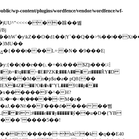
/public/wp-content/plugins/wordfence/vendor/wordfence/wf-
 Ւ�)UU^"<<<<���韟��볧
Bj
�hWˋ�y\kZ��O�d1��|Y`��Q��>%��ǂ��Xi
!q��I�~�E�PZK�;���A���zt����ȒY�D
UON�Ɇ�x������F�^�H?
৹�=�<�(����۫�<M�z�
�͆ �9:#����e��'�y�����'�ӳ��u�D�{ΎB
����`����5��!