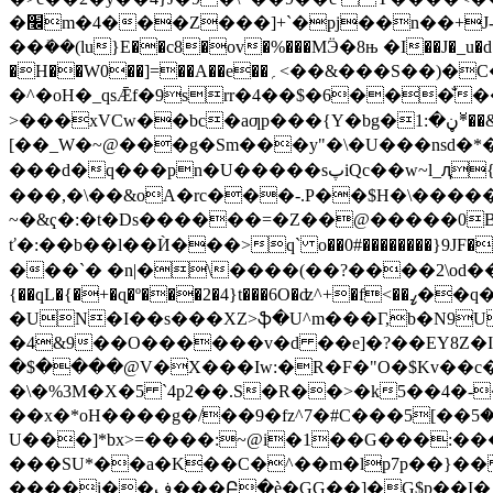
�׬m�4���Z���]+`�pj��n��+J-=���'88_ ����ȃ�b��I�UV !�+��?��/�bKYR8��lcg��¤�����=J�$!
��ܺ��(lu}E��c8�ov�%���MӬ�8њ �I��J�_u�d��
�H��W0��]=��A��e��؍<��&���S��)�C��nsus�Gi� ��aaB8�j��.kŊ��-%�hG�i�s�*fAX#�
�^�oH�_qsǢf�9srr�4��$�6���̐���皂�-I�N����*Ƞ
>���xVCw��bc�aƣр���{Y�bg�ڼ�:1*�̆�&m_�a�m�ko�,QT:��WRQ^m�^am��o��go�f��� �\
[��_W�~@���g�Sm���y"�\�U���nsd�*�6
���d�q���pn�U�����sپiQc��w~l_ԯ{���k�������I#�_\��J�%f�OE��z�OW� ����t�ˣ��)��4
���,�\��&oA�rc���-.P��$H�\�����
~�&ҁ�:�t�Ds������=�Z��@�����0B�
ť�:��b��l��Ѝ���>q` o��0#��������}9JF�
���`� �n|�\����(��?����2\od
{��qL�{�+�ɋ�º���2�4}t���6O�ʣ^+�f<��ߨ��q���]�9�+��T�Jp�DN�|7'ٴ8�:���?� ,��s^��W�!
�UN�I��s���XZ>ֆ�U^m���Γ,b�N9
�4&9��O������v�d ��e]�?��EY8Z�IA�)_B�]�����قc*5'9D����)�Л7N9
�$����@V�X���Iw:�R�F�"O�$Kv��c�
�\�%3M�X�5 `4p2��.S�R��>�k5��4�-
��x�*oH����g�/��9�fz^7�#C���5[��ݾ�5LO7��i�]�t��:>=� [w��� ���Pòp�:��s-��V@�-ףҖ��s�t�
U���]*bx>=����:~@i�1��G���:��
���SU*��a�K��C�^��m�lp7p��}�� 
����i��ف���Բ�ѐ�GG��]�G$p��I� /$�����T�&��`����,�M4Ө����>;4�="�xk9�i/������> �҄C� Oy,