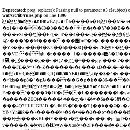
Deprecated
: preg_replace(): Passing null to parameter #3 ($subject) o
waf/src/lib/rules.php
on line
1896
����G�.��4�wȆZ]U�J b����n�HjI��
�x1�<���I8�8��3��m�ţ��Y'�8�B��I
���⊛Xf����E<[�u4'��4���Q����U.�
埞>���/��M�������޻'mF�0�c��������Qz5If��,��u�Q*��� B�b:���E��h�3MU��
�Y8��:o��r�f�Z7.��b|6��$Q���q2KIH�����<^��� 
��VD:�rŋh| �:����÷݋4����<�1^�U���. �UD���i8�o�܈z��f'��g�Ӎ��$
�׽,�����g��<�QZ�]�^���gq<���:7��D���~�N�4��8D��nd����t@��ˋ?uԆ��y:{��(��e��(ۓ�=�k���$Zϸ���㏭
���FE�/+]�-Z������/�(;���.zD��i�~��a�
��6 c�V3]�y�����<]fQ���/��AB�}���#�ځ�$�^�d���U�,M�t�,�_͢xH�'iv��pt�Ὦg�Ӳ��c˲U�t9���M�n�p$u�a� pQ8{��
�^]ds��p8�"�pJݥ���r��G�p�k��86-�� �M��a����4���΂%`�?6=���a1h7 �� �}�n7��lHEX�4Z�'��?O�r�v�"YL��� 91��p���
�F0f�%@��I Y���E:{-���
q M�,�X��Z�xW^���
Fɂ���'����0�Of�e��L�������b�yԝ�
�a����ZEQi�������zy�>��$a��5޾�C 9L��KHjL�N�Q*򝊆;1N�I2���b|BFV�8$Qxt:���I�aJ,��Nt\��F���d� ���t��삠
��
�#Q7HIّUGB^D`�\,dhN�î���T{��it��#�k�v
Y[ Yh��ќ��}������S���3��b*�0���
��Fy���&Kb�tY���o� ���o��J�p: 늪D�
v�����J�NE�׌W�X:nk�2FP���e�C��t�c��4����t�c��,�9Ҡ��6��Jު�: �4�x�e�f`��ǖ�����~xk �k �q��E40