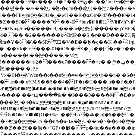
��Ǧ��iV�"�S<#DG��+��d�� ��|F
�펖� �-�sk��;.��q4n��d{�� :\���}l�V
Z��ձJ�]����"6��-E*bny��}��R£V��Vħ"v�
sꉅ( ~�FKmgSm��ͫ���nl9].���fu�<�����qYHt
.�d�,�� �2������k3r0P��S �r��D���Z
�Y�8�\��SR"'Z2�V�E��]y�q��K ��'1/ƫi
�X�ݾ'��| �v�`?��uw�!^Ѝ��m-�zy{B_����׆
l0����� ��4պ����&� �I���5ͮ����M �E
f�4�δw���tzE�lO�g����s�A�Z�?�5�?
pD���������~��3�t��^s7#<ʸذW~&�?
8��z�v��Py�3'�+��p���`� -�Fe�ꀣ
�׵�,p�4ɯ��a���.�m��(�H��