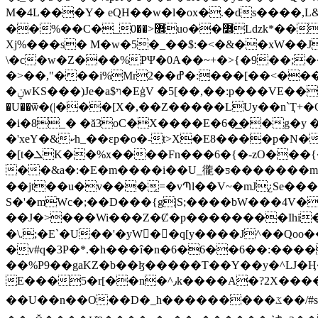
M�4L���Y� eQH��w�l�ox�.�ds����,L&
��%��C�_޾<��0uo��߻Ldzk*��f�,����.���7�"��m���=��G%˫U#|�N�WX��T���vG`*��*�P� ����-
Xj%���s� M�w�5�_��$:�<�&��xW��Jm�2���H�J��
\�c�w�Z���%PΨ�0A��~+�>{�9��;�
�>��,"���i%Mr2��ߝ�:���[��<����]Y8eb ��ν�&l��ό�q<��u.�Ƿ��w����)[ʾ;�l��ύ��?��u����56RVm���|
�ݧwKS���)Je�a$ױ�EģV �5[��,��:p���VE��n\�V,#��E�6o#�j�2� K�D���:�@k���^�!�u�:���l�p=�x�κ�F�z-x|8�v0�7BWjC5��y�㍴
�U��ѿ�(|���[X�,��Z�����LUy��n`Ҭ+�G
�i�8_� �ă3oC�X����E�6�͟��g�y
�'xeY�&ކh_��ɛp�o�-t>X�E8����p�N��S�$�U�>��7��G)�E�$��� ͑mq�h���t��`��L�����٫t��zSw�!
�[t�ܠK��%x����Fn���6�{�-zO���{�7>X/i���W��[ɓ� H7���r8���u��=.�ܠk���"M'��m��z�n
��&a�:�E�m����і��U_徿�ƽ�������m
��jt��u�v���̜=�vՊl��V~�mJ¿Se�
S�'�mWc�;��D���{g|S;����bW���4V���N"
��J�>���Wi���Z�Ȼ�p��������Ihi��
�\.;�E`�U��'�yW�ّ�q[y����J^��Qoo��Qf� +���nI�_��ݨ
�v#q�3P�*.�h���î�n�6�6��6��:����
��%P9��gaKZ�b��ɮ�����T��Y��y�^LJ�Ӊ���i3�z6l� ٮҾ�)s]����$þ�'mT
E���5�r[��n�^٫k����A�?2X����o'~���E�ސ��V]�v�~wY�7�V��ߕ��W.�z�j�ו�Z/3�,�Σ]Q�
��U��n��O��D�_h���������ػ��/#s�.{��O��Kj�roﲿ���ܻ��/8{��� N�K*����￨���/-