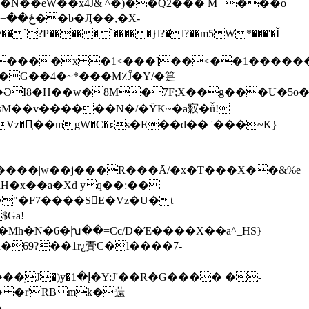
�N��eW��x4J& ^�)��Q2
��� M_ ���o
?P�����`�����}l?�l?��m5W*���'�Ǐ
sM��v������N�/�ŸK~�a㝮�ǚ!
aH�x��a�Xd yq��:��
"�F7����S󽮥E�Vz�U�t
$Ga!
��Mh�N�6�խ��=Cc/D�Έ����X��a^_HS}
� �r'RB mk�薳