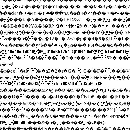
��x4!�v��QB�YL�/�,�:�.c�'�M�Эy�k1��j2�
���$!7� �Bu�۲���nX�a�4����?0�����
����t>�A����;97�LHD&Z= ¯�q�{gi��
h�0�?Y&�!�R]f�Ϯ!�f>������v�j��i }�
���<��ɛ�X�2PG�ϲ���IY����i$J��1���.nN@�ڎ
�)�&���p���q�12�_�,Aw?�g��d�8�$,H
v�+펫
T�r�cg�t|l��a5�2�r�G�+O�j�F�|.��
�#-i\���u����Ʌ+�,��!c
I�Ř�����
����#>�k�h_���MŖ�k�o�/ˤ_���
Z�ĆlyUߝˇ ��U�]bT�0���+ON��E�����5��8�K腣���
д��'���Jml&�^Tc�ws���dX��ij�:�R̬v
 8B���� ����M5�pE:�TE9�|��$� ��Z%}͊-
$��%0��}
�R{�����Ѱ�����n���&�p���S���zP�Q|
"�����=����y�p��Wb��ms�+�5�[}���=۲