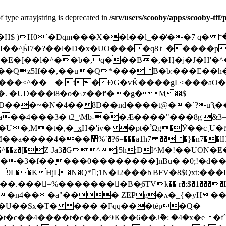
f type array|string is deprecated in
/srv/users/scooby/apps/scooby-tff
M�S�H$ )H0`�Dqm���X��l��l_��̓��7 q�
��^̻Ӹ7�?��l�D�x�UO����q8|t_�����p/
E�[��l�^��b�,q���B�,�Ӊ�ϳ�J�H'�^�
t�ƉG�ѵǨ����gL<���aO�ݯ�{���t���L÷:�N� �9���E|
�4���3� t2_\Mb-��Ӕ����"���8g &3=�)b=�
T �Y�^��z�[�Z˕Ja3�G^j5h;DI^М�!��
�3�f�����0��������]nBu�|�0;!�d��K
��.���=%��������B�֑6TVk�� r�:$�1����L[
h�n4���a"��� ZEPg�ʌ�_{�yH�
�U��Sx�T� ��� �Fqq���tép�Q�