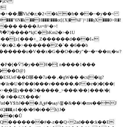
?
�~�y��<
�[z{���+_ Z������d���Iޑ/
��P�[�Ѷ5�y��H�[ n����1���
����D@}
���ESUeF��D眵��7a��
,�
gW�� �cs[�ig?
�\le�U�F��l���v�����,�P�e�)�[��|
>�͉�揾y���Ͽ�����_>���/��}���/�|
� #��42X���/
� h}J�
a��(�Ȗ