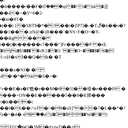
h����/��F�lܰ1���ųs��^s�ukj�곴
4�~�ֶV^6�2-
��m�8T�
SBT$�*�:!��|�ZP7]�-�Tڰ�k��s�?
B���`�NS>F�O~�Y-
�F���&g���
i�V�֘��x�Ǌ� �
d�'�*�ƾk�S�=�/
8�|�k���c
�B��l�6��:^oT�^�9�uS]"��7�L��*�?
02(\�թQ�3M�d+rwD��+}