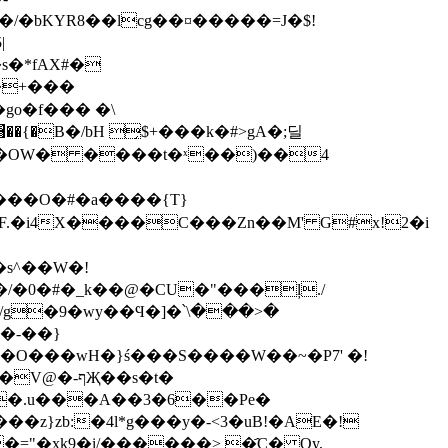
|
�B�/bH ̗$+���k�#>gA�;딜
�O�#�a����{T}
F.�i4X����C���Zn��M' G#x!2�i
�/�0�#�_k��@�CU�"���
ļ./
�-��}
Vg�O���wH�}ś���S����W��~�P7' �!
��.u���A��3�6��Pe�
}zb:�4l*g���y�-<3�uB!�AE�!