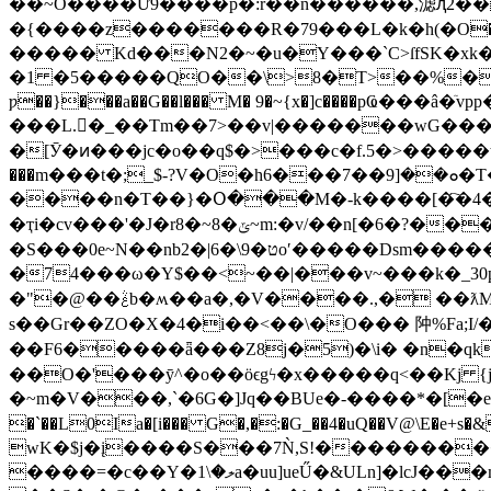
��~Ŏ����Ư9����p�:r��n������,滤ԯ2���կ!�N��ג(}�D��I}�d�E�Z�
�{����z�������R�79���L�k�һ(�O�����s�
����� Kd���N2�~�u�Y���`C>ſfSK�xk�|$�@�ƋqJ��ӧ+
�1 �5�����QO��\>8�T>��%����;��C7���fb���� ���ܵ'�#>ڕ.�
ƿ��}���a��G��l��� M� 9�~{x�]c����pҨ���â�ٙvpp���Z+s���7�N҈
���L.򜅖�_��Tm��7>��v|�������wG���b�>���D��S�od��(�FKݞZ
�[Ӯ�ͷ���jc�o��q$�>���c�f.5�>�����
���m���t�;_$-?V�O�h6���ܘ��[9��7�T���7�n/}�$����ڶAaCl Բ�H����I8�'�x�2.�>������Z�`� �6��b
����n�T��}�Օ���M�-k����[�҇�4� ��\7��n�2Z���VVؾ�v,Q��-�Sa�{ۈ
�ҭi�cv���'�J�r8�~8�ݶ~m:�v/��n[�6�?����U-G���O�������;l]j9.���{K�o/
�S���0e~N��nb2�|6�\ט�9oʹ
�74���ω�Y$��<~��|���v~���k�_30p'
�"�@��ࣃb�ʍ��a�,�V����.,�
s��Gr��ZO�X�4�i��<��\�O��� 䦿%Fa;І
��F6�����ǟ���Z8j�5)�\i� �n�q
��O�'���ӯ^�о��ӧϵgϟ�x�����q<��Kj {
�~m�V���,`�6G�]Jq��BUe�-����*�[�e����ת3�3���)�2h��)�7�g���Sܗ��Yud�Y$:bJ���,8ڧ#�ѩ
�`��L0Ia�[i��� G�,�:�G_��4�uQ��V@\E�e+s�&z˼��0Y�[
wK�$j�į����S���7Ǹ,S!���������
����=�c��Y�ލ�\1a�uu]ueŰ�&ULn]�lcJ���m�����2�$0]��0T��9�:�����"�SAQ�������#�-z��Q+2ad���:k��E