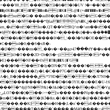
p0K�kq�C�4�º���m�a{l�K� L@� (+s��'���w�x�5
6ܫ�fq%�Kݪ��P���+���
jY�k�%�6�����Z=�j����z]��w��ۚ��͸��{
C��o4�0;��S�xR�-
[J�=���ms�_��v�<��gѻՎ7���dɎ��w���
�/]iӘ�T���2D=Dt�|S�
~j}���3r*��
��E}����
NF��Ҽs �T�ĳ��X{�`G�
U�
��)] ���i�Zy�L�C��P7G����^���
�/g�9�wy��Ϥ�]�՝\���>�
��������L����D�6�3YH,�xi��E�U-f:6
����*4j@N8�'P&}�JѦd�Q2���r�p�u:�
�m�E5���w��]KÏ�&x.�1�H�Z�I}�@��Z�
���,��K] ��tm�H��;L�n`��aE�������z