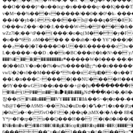
��O�'���ӯ^�о��ӧϵgϟ�x�����q<��Kj���T
v�M+��%���v�����/��0�:�0¹�k- ���
��4�'�yb�{4.c��f��b@���q�$�8K
O���wZ��<�0�:L����W»o�|F���&�<�$|E-
wZz7l�;��^tP��{���:�o�q{M���y�F�y]�kz
�o��*6ō .oM���� � ��ah�>�� Y6")��
��ؿ��]�T����O�U��K������o 3w�&�Mf�i�"�y<$��ݶ�ږn���|FSI�E��5��!�6��[�i�����c7���"]Fc����P �eE
L�;����>��Dۂ��o�BC���rƧ�h�Nϟ��΄yA;������.��0���8_<���E��2��aQ��H�'������i������l�Sj(�$3���`�vR/}��O `��O<���$�d�(
���%����(���l������a܍�����W�0��� ��:�t_��=5�$� ���G�*��p~y�59;� ��-:xH�xI��Q�&� �T
�]��hD.V�o�(�f%�w(%����崨ʗ;*s��z�����
vwU�2�vI��M���֩�*%��n4p�҉i�<�x��
��L�n���C<����[��NU����#!���d
�9Y���wG/#��s���\�+@�խ��������F��O
�9�a(1P��m���u❥�j��s���ۈNժ���i�ϴ�,�8�&�i����m�r�M@P�Q-�n"��A5�ʧ(\l ܏�h��Vv��E�a�F뾉�e��M�6�5]��㖷�e���0\ �
장��(S�%��u�����VY���`��T�lѨ��S~�ț�z��-����B�f���a�3�8U���
ʱsB@Т��A9MS<��Nьƻ�uDn�}�ⷜ�r*1�x��)P
j�0ua�<�yJ5vO�F1�.j��q�,|sMX�/�A��
Y*j=�F�rp�u��Q���H��)' �(�d�4��)�£��ژ%�7��W�X�m���VsJ+�lc�Fnǳ� 7a�^�d� ѕ$ۙ��z d�Ȍ�
�N�e�m�w�̠r�l�4'8��O�i�g�2�6cqr�)j��R�xp���>�
6�����"+�a[�1���:x�^�{��k=߯