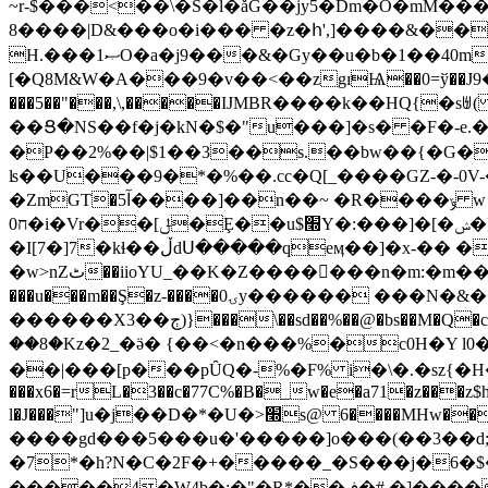
~r-$���<��\�S�l�ǎG��jy5�Dm�O�mM��������!�c���j>J� ڼ 3�� ²�tk��Cm9�
8����|D&���o�i��� �z�հ',]����&���
H.���1ޞO�a�j9���&�Gy��u�b�1��40ml���FEm{�DU�_�wH��K�ѫŎrr�'d7���f0�1�,c[)���5�5��(�0\
[�Q8M&W�Α���9�v��<��zgɪѨ��0=ў��J9�
���5��"���,\,�����IЈMBR����k��HQ{�
��Ց�NS��f�j�kN�$�"u���]�s� �F�-e
�P��2%��|$1��3��s.��bw��{�G�Im
ʪ��U���9�*�%��.cc�Q[_����GZ-�-0V-�=��Vk�,+���-0J�tO8e
�ZmGT�5آ����]��n��~ �R����ݹ w n�����6������,�M
ח0�i�Vr��[ݪ�Ȩ��u$׭Y�:���]�[�ݾ�]������~s'2����u7�����=e� �@�ݠ��ɲ�7��
�I[7�]7�kɬ��ڵdՍ�����qeӎ��]�x-�� ����� �}
�w>nZٹ��iioYU_��K�Z�������n�m:�m��Vx�Bl�VWzn��:��m�=w�^jb��n� �6�y^йU3��6�K7�j� ���}s���Ri�ϋ7���-W}
���u���m��Ş�z-����ۍ0y������ ���N�&��uc�\� u%MjS��Ƽ��4�|T�(�H��� h��j]�ֳ�R�f��eB�@{��I�d�L�z��I|
������X3��ڄ)}���\��sd��%��@�bs��M�Q�cz���%�����a��a�h�Ƌ���h�?r���$��s�h���O�xǾ��X� g��hm5�-ud�aE��j�CM7�r�ۡ�-
��8�Kz�2_�ӛ� {��<�n���%�c0H�Y 
��|���[p���pȖQ�-%�F% i�\�.�sz{�H���|
���x6�=rL�3��c�77C%�B�_w�e�a71�z���z$hH�D��
l�J���"]u�j��D�*�U�>׭s@ 6����MHw��3y�D�uLV����}O�+%+"��bo�4k�]oj�$��l2��ܥ���0��*g�ۺ�qR�����r2ٌa��vB@�)��%���������d�����Ot6Ntx����MP�laz����n��$jB��!
����gd���5���u�'�����]o���(��3��d;�79g��'2$ ��n&�a~fھ�U��ο�>��y
�7*�h?N�Ϲ�2F�+�����_�S���j�6�$��2'��2Y��億�>"GF+
�����4�W4b�:�"�R*��ڧ�# �]�������#-5��վy���Ͽ�����_>���/��}���/�|