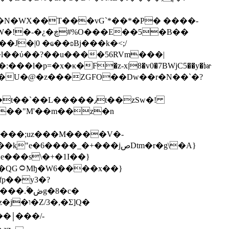
�|0 �ҩ��ʚBj���k�<;/
v����U�@�z���ZGFO��Dw��r�N��`�?
�X���;uz���M����V�-
��_�+���jصDtm�r�g\�A}
���s\�+�1I��}
p��y3�?