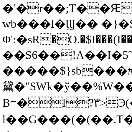
�'�r��;T��Ԙ
wb���l�Ϣ�� �}�
Φ':�sR�O.�$I���(
��S6��!A��I�5
�����$}sb���#
黛�"$Wk�ў��%W��
B=�l?۳>Э(�
l��G���(�(��.T