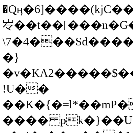
�Qӊ�6]����(kjC��bKm
㞮��t��[���n�G
\7�4���Sd���
�}
�v�KA2�����$�
!U��
��K�{�=l*��mP�
���� pk�}��U