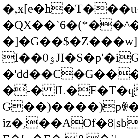
�,ӿ[e�h�T���
�QX��`6�(*��^�
�]�G��$�Z���w]
I��ۉ0JI�S�p'�iG }�/
�'dd��C�G���
�֩-� fL�F�T�
G��)����)pꍐ��٤��eÔt�$��8 
iz�,��AOf�8|s