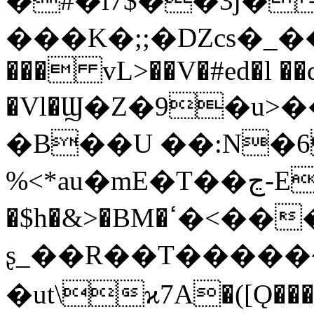
�#�i7$��3j�
���K�;;�DZcs�_���u��ezn��cǥ��8�ƍ��c�ڛAǫ��]��M�*�8B
��� vL>��V�#ed�l �
�Vl�Ϣ�Z�9�u>
�B��U ��:N�6
%<*au�mE�T��ڃ-ET��^K�t}�/W�O�L�?
�$h�&>�BM�ߵ�<����zb!
ʂ_��R��T�����嶺
�ut\ϰ7A�([Ǫ���ˣ