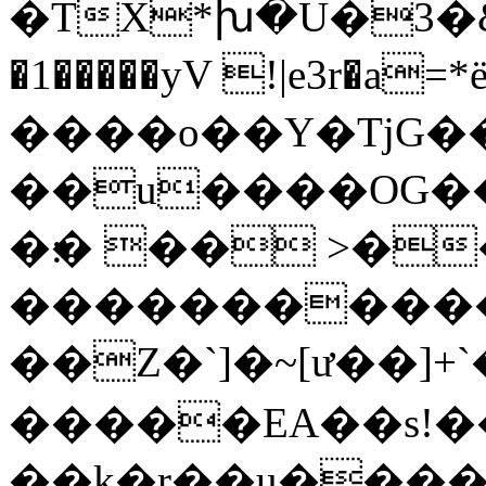
�TX*խ�U�3�&U�t^�D�1
�1�����yV !|e3r�a=*
����o��Y�TjG��
��u����OG��
�׃� �� >��`}
����������
��Z�`]�~[ư��]+
�����EA��s
��k�r��u����&�O@��