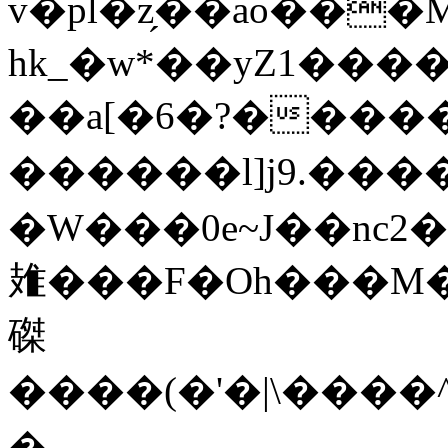
hk_�w*��yZ1����5��
��a[�6�?�����
������l]j9.���
�W���0e~J��nc2�
䧴���F�Oh���M
磔
����(�'�|\���
�˖