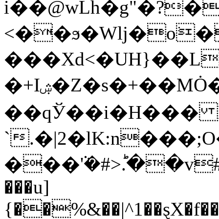
i��@wLh�g"�?�
<��ϧ�Wlj�o͘�
���Xd<�UH}��L
�+Iۺ�Z�s�+��MȮ��+��1
��qЎ��i�H��� 
`.�|2�lK:n���
���ܵ'�#>ؕ.��v#
���u]
{��%&��|^1��ȿX�f��