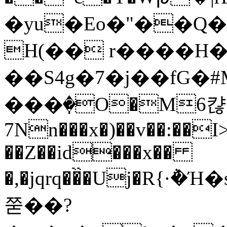
�yu�Eo�"��Q
H(�� r����H�i
��S4g�7�j��fG�#
���ٜ�O�M6캲
7Nn���x�)��v��:��
��Z��id���x��
�,�jqrq��̏�Uj�R
쭏��?