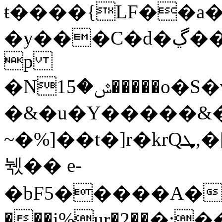
ŧ����{LF��a
�y���C�d�ڲ���Fj�Z�;�sM��G���`y�j�o��v���yAu�Wjw�����
p
�Nݜ�15�����o�S�v�ҏ����/aL� 5V�ڈhs�x��
�&�u�Ү�����&�
~�%]��t�]r�krQܜ,�[��k)YDd/rV���X����
눿�� e-
�bF5�����A�S
���i%ur�2��߽�