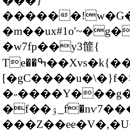
���}
������!w�G�,��$�����iE�A�@�
�m��ux#1o'~�g�
�w7fp��y3篚{
Te��ߒ��Xvs�k{��i=ժ~��fޮ���ag3Goڌ��
[�gC����u�\�}f�>ɰ/�I�נ
�˶����Y���g�
�f��ۉ_f�nѵ7���Uת�n��_��m�U��w%��
���Z��ee�V�,�U�y�+*����