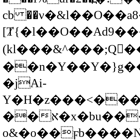
cb ��ν�&l��O��a
[Ⱦ{�l��O��Ad9��
(kl���&^���;Q
��n�Y��Y�}g�
�jAi-
Y�H�z���<���
��א�x�bu���
o&�o��ϝb����N