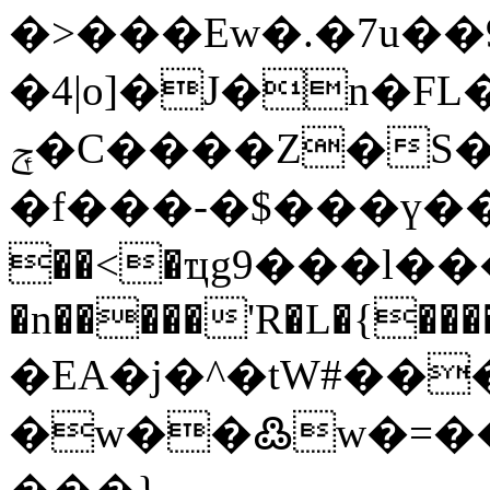
�>���Ew�.�7u�
�4|o]�J�n�F
ݼ�C����Z�S���I�|Z�t�N��o(��I]w����-
�f���-�$���ү��
��<�ҵg9���l����*��]6���ͭm��n��Í\�z
�n�����'R�L�{���
�EA�j�^�tW#����T����
�w��߷w�=��