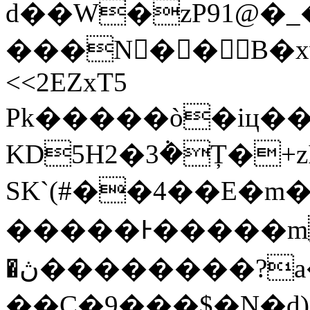
d��W�zP91@�_
���N��B�xv
<<2EZxT5
Pk�����ò�iц��m
KD5H2�3݃�Ț�+z
SK`(#��4��E�m��� fP9@�J
�����Ͱ�����m
�ڽ��������?a����=��}
��C�
9���$�N�d)܃��9�����0��ǤX���Z+j���u���d�b5�܈U0��_�P�6��3s`�lU�����\