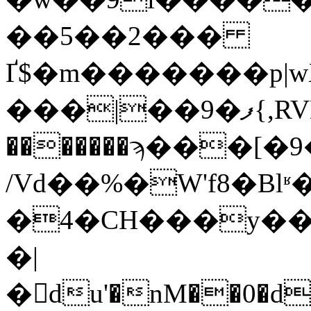
��5��2���
Ґ$�m�������p|w
���|��9�ފ{,RVDk�w&9�e���
�������ϡ���[�
/Vd��%�W'f8�B
�4�CH���y��x
�|
�du'�nM��0�d;