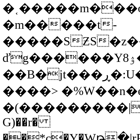
�˱�����m���o
�m�����t-
�����SƵS�z���&�p�0�>���ۿr�ڄ����H�Bn�s
ďg������Yۉ8���uBΦ�������>W�(�p�D{eu4NQ�ޏ���.�wT�z��mh�v�P�|
��B�jt���ڕ�:U�4���:@;y��S�V&1����д�"�FO'K��
����> �%W��n�
�(���������|Dc
G)��r�
��*c�Y�Wթ�|rF�FXL^V�6&�zq.P�=�{