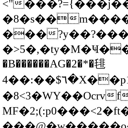
<"���?={���j��
�8�s��m����
���?y��?��
�>5�,�ty�M�Ҹ��
�B������AG�2�*�毴
4��:��$٦�X��p1[\t����f2����ܟ�g��(�Z$�҉�h������(u�9���2�c=
�8<3�WY��Ocrv
MF�2;(:p0���<2�ft
���@�w�����o