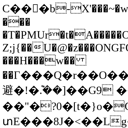
C���b-X'���~�wɎ�
���
�T�PMUr�t�A�����
Z;j{��U�@�z���ONGF
���H���w��
��Γ���Q�r��O�
避�!�݉.��]��G9 
��"�?0�[t�}o�
տE���8J�<��Lg�$C��