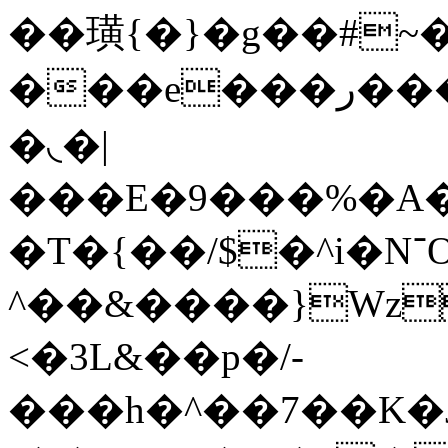
��璜{�}�g��#~
���e���ر�����%����_F��Mџ��}
�◟�|
���E�9���%�A�
�T�{��/$�^i�N־O��=dsoTw�!Yoc[�!�{c[?
^��&����}Wz
<�3L&��p�/-
���h�^��7��K�