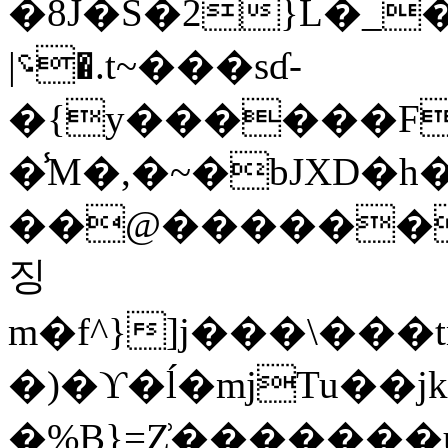
�8J�S�2}L�_
|؝�.t~���sɗ-
�{y������F'
�̾M�,�~�bJXD�h
��@������:
징
m�f^}]j���\��
�)�ϒ�ĺ�mjTu��jk
�%B}=Z͗�������