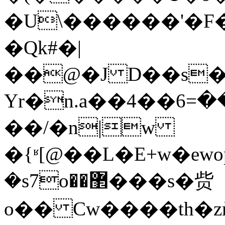
�U\������'�F�
�Qk#�|
��@�J D��s�Aܥ����]�-5�
Yr�n.a��ڝ��=6��4�S���QwʛH�;��M��ݻ����{S�d_e��m��^d�-
��/�n|w
�{ʶ[@��L�E+w�ew
�s7o��޲���s�赀
o�� Cw����th�z