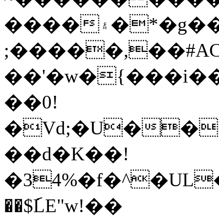
����۽�*�g������- �
;�����,��#
��'�w�{���i
��0!
�Vd;�U���+W�x�"
��d�K��!
�34%�f�^�UL�}
��$݇LE"w!��