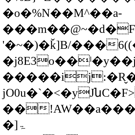
�o�%N��M^��a-
���m��@~�d�F%�
'�~�)�ǩ]B/���
�j8E3o��ˡ�y�
�����ij:�R̬�,
jO0u�`�<�yJնC�F
��!AW��a���
�]ۃ