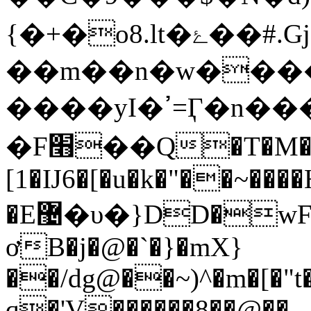
{�+�o8.lt�ۓ��#.Gj<�b�
����yI�ߴ=Ӷ�n���|
�F׫��Q�T�M�T��8ǫ�
[1�Ĳ6�[�u�k�"��~���
�E޴�υ�}DD�wF���m�^�b[�A}
ơB�j�@�`�}�mX}
��/dg@��~)^�m�[�"t
q�'V������8��@��-