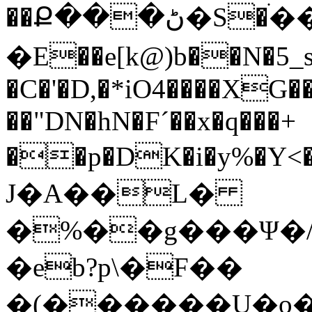
��Ք���ڻ�S�ׄ������ �!�败
�E��e[k@)b��N�5_s
�C�'�D,�*iO4����XG���O]Y
��"DN�hN�Fˊ��x�q���+
��p�DK�i�y%�Y
J�A��L�
�%��g���Ψ�/
�eb?p\�F��
�(������U�