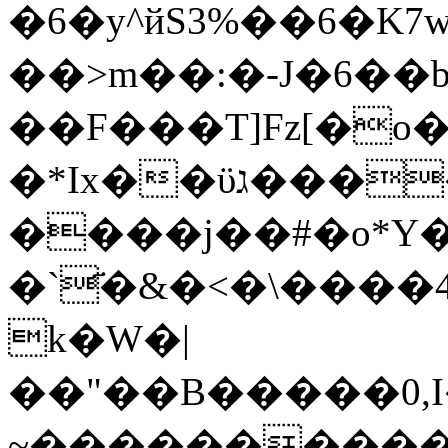
�6�y^йS3%��6�K
��>m��:�-J�6��b
��F���T]Fz[�o�Z
�*Ix��ϋג����Z��4�Һi�z�:��j�Q��8Z����Smm׶���t��K��4
����j��#�o*Y
�`҃�&�<�\���
k�W�|
��"��B�����0,I
~����������