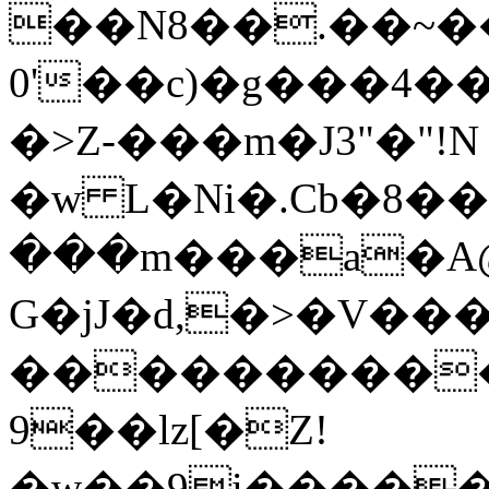
��N8��.��~
0'��c)�g���4�
�>Z-���m�J3"�"!N
�w L�Ni�.Cb�8
���m���a�A@
G�јJ�d,�>�V��
���������
9��lz[�Z!
�w��9i�����