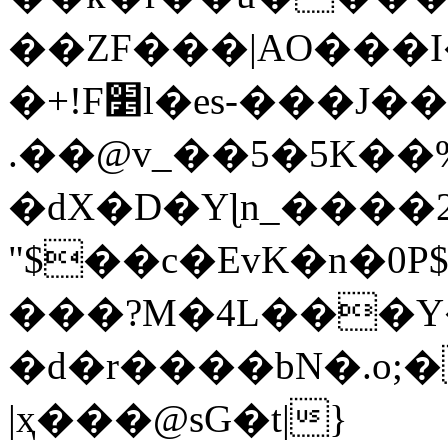
��ZF���|AO���
�+!F׵l�es-���J����a�M��V2��(z��
.��@v_��5�5K��
�dX�D�Yɭn_���
"$��c�EvK�n�0
���?M�4L���Y�
�d�r����܏bN�.o;���􁆦a��D���'���;Ǿ6v+
|ҳ���@sG�t|}