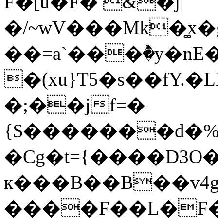
F�[u�F� &�j|
�/~wV���Mk�͚x�g
��=a`���ٞ�y�nE�F�S�Q�6�k
�(xu}T5�s��fY
�;��jf=�
{$�������d�%��-'�Y
�Cg�t={����D3O�
к���B��B��v4g
����F��L�F�