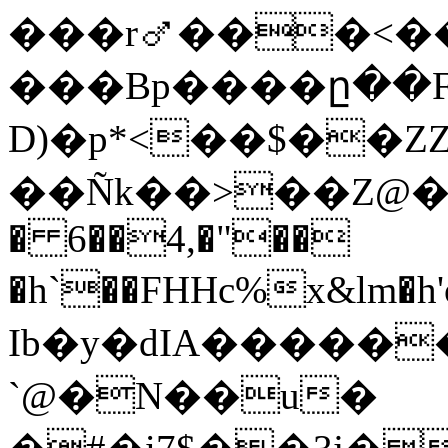
���r⚦���<��
���Bp����ը��Fd
D)�p*<��$��
��Ñk��>��Z@��
� 6��4,�"��
�h`��FHHc%x&lm�h
Ib�y�dIA�����
`@�N��u�