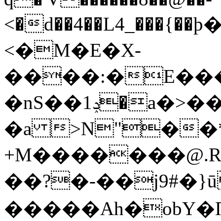
<�d��4��L4_���{��ϸ��:ߪ���%�^�Ĩvx���j�xEb%a�ъm������l�F^�օ�aы�S��֑/#t�
<�M�E�X-
����:�E��
�nS��1ݚ�a�>��,�c�K�Z�ON��$.�Q<��N҆�-F�y�����_M���ψ��j[�V�6lO1|
�a >N"��*
+M�������@.R�Q׋i�Lzv��z�����{�wmm����G
��?�-��j9#�}ū 
�����Ah�obY�П