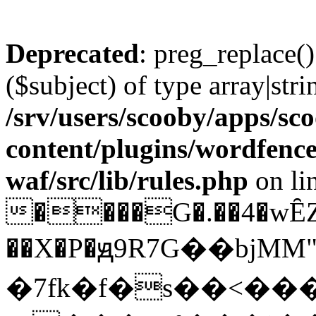
Deprecated
: preg_replace()
($subject) of type array|stri
/srv/users/scooby/apps/sco
content/plugins/wordfenc
waf/src/lib/rules.php
on li
����G�.��4�wȆZ
��X�P�ԭ9R7G��bj
�7fk�f�s��<��