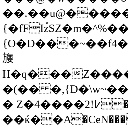
��.��u@�����n�܄z��fǏ�a:������`���
{�fFIz֩SZ�m�^%�
{O�D���~��f4��8��nd����وZ;
㫏
H�q���Z����
�(�� �,{D�\w~��
� Z�4����2!߇�Q?
��ќ��A�CeN���