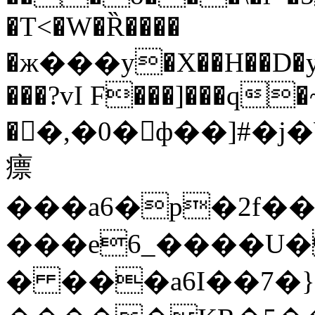
�T<�W�Ȑ����
�ж���y�X��H��D�
���?vI F���]���q
�񔼪�,�0�ф��]#�j
瘭
���a6�p�2f��
���e6_����U�
� ���a6I��7�}