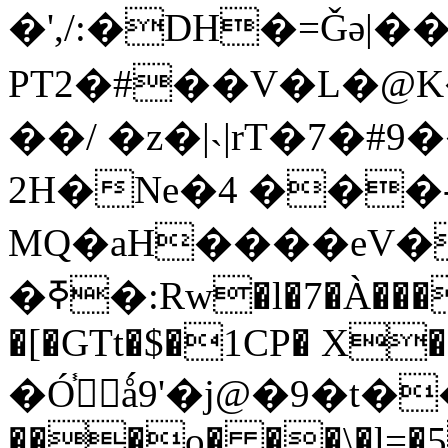
�',/:�DH�=Ǧə|�
PT2�#��V�L�@
��/ �z�|˴|rT�7�#
2H�Ne�4 ���-
MQ�aH����eV�
�ߧ�:Rw�l�7�À���&4��4`�3@�V���Eg�����%��w���(��Q������>�f8K$�˥�ȿV�%05��u
�[�GTt�$�1CP� X�;
�Ó֓ǻ9'�j@�9�t���#ސxL
���o� �
�\�l=