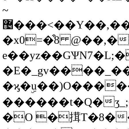
~
޴���<��Y��,���m���m�Z�`�ߨ��vG�V�Q6
�x0=�͒8 @��,�
e��yz��GѰN7�L;�
�E�_gv����_��
�ϗ�ۣu��)O�����
������t�Q�ӡ_;
�O �搑T�8�