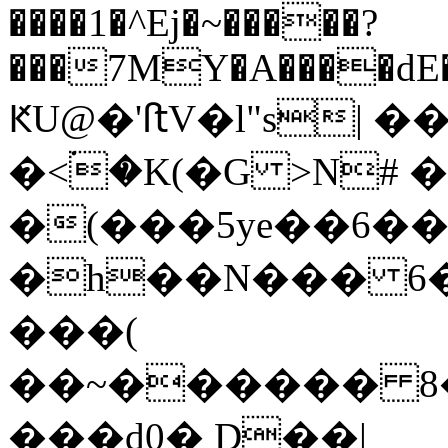
����1�^Ej�~�����?
���7MY�A����dE
ԞU@�'ﬅV�l"s| 
�<۬�K(�G >N# � gڼ $�c)L
�(���
5ye��6���C��c��+�;6{Ƕ��4�Mskc�tț�׶���M׎���m�Ow
�h��N��� 6
���(
��~������ 8�
���d0� D��|