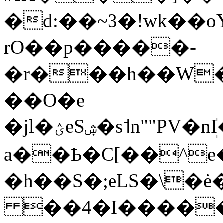
�d:��~3�!wk��o
rO��p�����-
�r���h��W�=
��O�e
�jl�ؽeSۺ�s˦n""PV�nܲI�(����d�rn�UKT�
a��Ҍ�C[��^e
�h��S�;eLS�\�ė�ڞ��M��)����ڐ'��B�^a�
��4�I�����