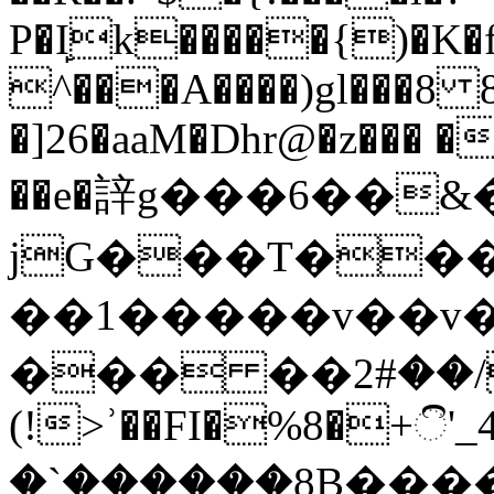
P�I̙k�����{
)�K�
^���A����)gl���8
�]26�aaM�Dhr@�z��� 
��e�䛨g���6��&
jG���T���
��1�����v��v�
��� ��ކ/��#2�ȍ_�fpO���,
(!>ʾ��FI�%8�+ි'_
�`������8B�֭�