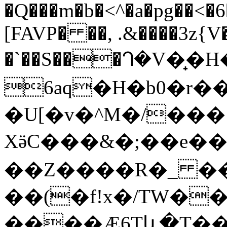
�Q���m�b�<^�a�pg��<�6
[FAVP� ��, .&����3z{
�`��S���ᘃ�V�̟�H�,�s6
6aq�H�b0�r��ޝ��tbf=�8�+`�f�Gvj�oB��GH��܋8�;*
�U[�v�^M�/���
XӛC���&�;��e�����Y�'K�}x�~"�JɊȣ
��Z����R�_ ��o
��(�f!x�/TW�
����Æ6Tև�T�