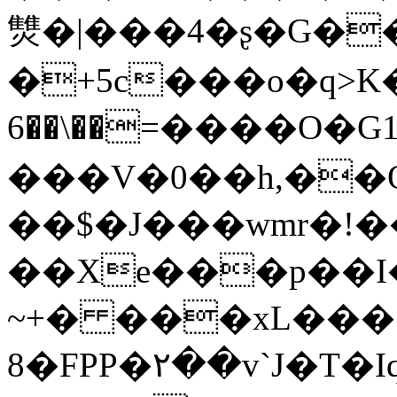
㸈�|���4�ʂ�G��
�+5c���o�q>K�
=��\��6����O�G1�"@n� �o��荑
���V�0��h,�
��$�J���wmr�!
��Xe���p��I��3
~+� ���xL���
8�FPP�٢��v`J�T�Iq�i��4]�3#ca�?