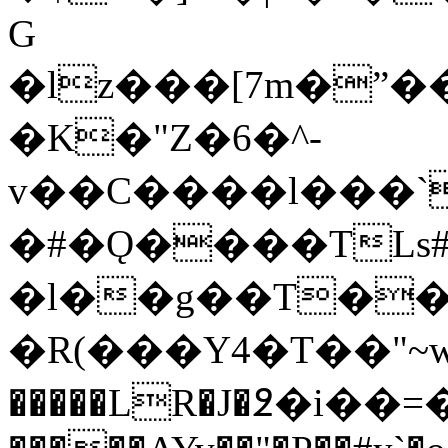
G
�lz���[7m�ˮ�
�K�"Z�6�^-
v��C����l���`
�#�Ǫ����TLs#��
�l��g��T��
�R(���Y4�T��"~wK��X[�{x����
�����LR�J�߶�i�