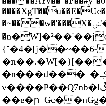
�����AYv��"�P��#y`�o
����XgT��u��E�Ʋe�'
�~���w�'���X�ݾ'���X띃�஭��
�n�W]�²��'��j
{ˇ�4�[j��~��6-.an�ڭ��6��4�U�7�Q���C$׭
�n��.�W[�}[��
�n���d���_�ݤ��ȮO�A2릤
v����P��Q7nb�lڱR�+oM�{��C�k�onե}ؗ7��ܮ�������/
��e�ր_Gc��nGg�