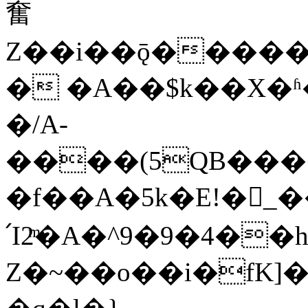
奮
Z��i��ǭ������
� �A��$k��X�ʱ
�/A-
����(5QB����KMk�"�������`���Tk�F��
�f��A�5k�E!�_��
՛I2ͫ�A�^9�9�4�
Z�~��o��i�fK]��#H�\ݲ�̊w�q�'�t�Y�����c���djjM���C��$uS>@��