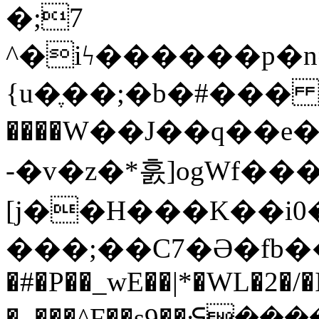
�;7
^�iϟ������p�
{u�ֶ��;�b�#��� �
����W��J��q��e
-�v�z�*훐]ogWf����
[j��H���K��i
���;��C7�Ә�fb���� M�aܕ'��#>ޕ.��
�#�P��_wE��|*�WL�2�
�_���^F��s9��ᣓ���