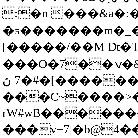
:�n ���&a�
�ƽ�������m�_�
[�����/��M Dt�
���O�7��ݍ�&�)����Z�1ߩ�{
�7 ڻ#�[������~Qc��a"U����
���C~����>�U
rW#wB������
���v+7|�b@4