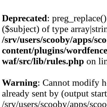
Deprecated
: preg_replace()
($subject) of type array|stri
/srv/users/scooby/apps/sco
content/plugins/wordfenc
waf/src/lib/rules.php
on li
Warning
: Cannot modify h
already sent by (output start
/srv/users/scooby/apps/scoo