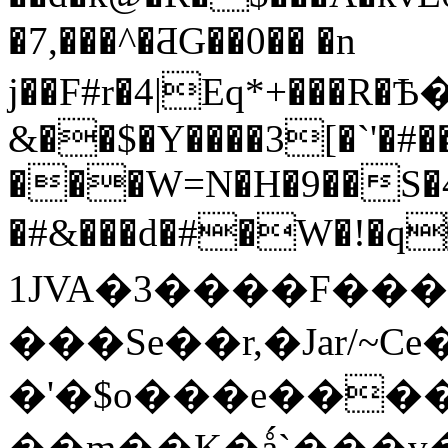
�7,���^�ƋG��0�� �n
j��F#r�4|Eq*+��
&��$�Y����3[�`'�#�
���W=N�H�9��S�4˂�v��߇xZ���
�#&���d�#�W�!�q
1JVA�3����F��
���Se��r,�Jar/~
�'�$o���e���
��m��K�ǻ`���v���p�i