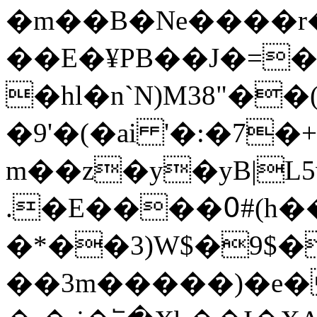
�m��B�Ne����r
��E�¥PB��J�=�
�hl�n`N)M38"�
�9'�(�ai '�:�7
m��z�y�yB|L5v
.�E����߀#(h��+0h��_n�9�K�!
�*��3)W$�9$��G��
��3m�����)�e�