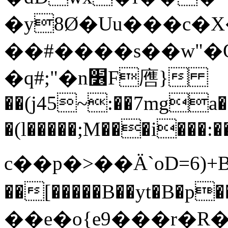
�y8Ø�Uu���c�
��#����s��w"�
�q#;"�n׶F噟}
��(j45~:��7mg
�(l�����;M���i���:���
c��p�>��Ӓ`oD=6)+
��[�����B��yt�B�p
��e�o{e9���r�R���