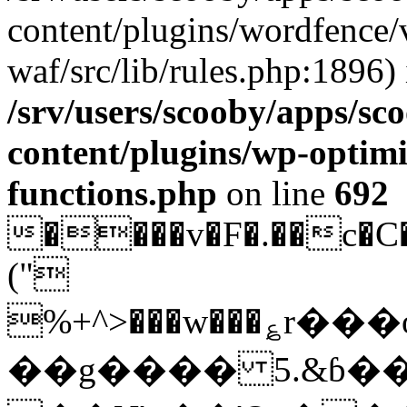
content/plugins/wordfence
waf/src/lib/rules.php:1896) 
/srv/users/scooby/apps/sco
content/plugins/wp-optimi
functions.php
on line
692
����v�F�.��c�C�
("
%+^>���w���؏r���o�
��g���� 5.&ɓ�