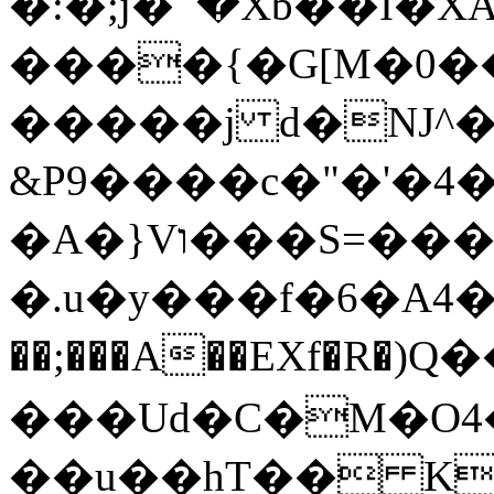
�:�;j�՟�Xb��I�X
����{�G[M�0�
�����j d�Ǌ^�E{L��ڈa�
&P9����c�"�'�4�
�A�}Vו���S=���a?v�'���U�j+���A��NS�ѳ�����K��?|
�.u�y���f�6�A4���޻W����������0�g���������H�e�X�Ȣ7
��;���A��EXf�R
���Ud�C�M�O4�
��u��hT�� K�ߠ(M����S