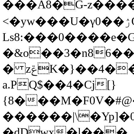
���A8�G-z���
<�yw���U�γ0��ۯO���s������I^I<Ȃ����,M���Q�ʯ�a4$�I��
Ls8:���0����e�
�&o��3�n86��
� zݝK�}��4��X��lc�����&2��
a.PQ$��4�Cj[}
{8���M�F0V�#@�ژ�$�$4�H�o�y��g)Qj��c`
������|\�Yp]
�dDwx�l���