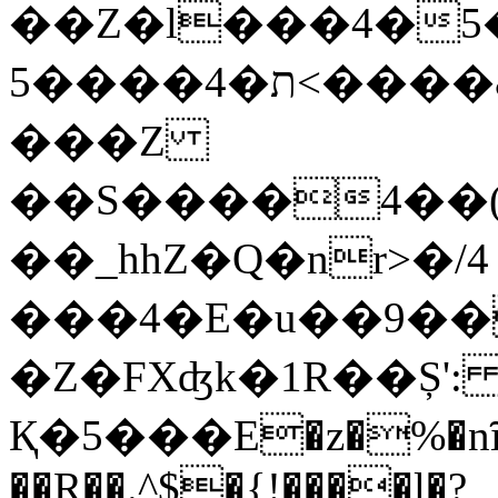
��Z�l���4�5�m
ת�4����5<����&Q�������7��_o�Գj����c�8�Ň3mS��X�B�/
���Z
��S����4��(
��_hhZ�Q�nr>�/4
���4�E�u��9�
�Z�FXʤk�1R��Ș':
Қ�5���E�z�%�nȋ�
��R��.^$�{!����l�?