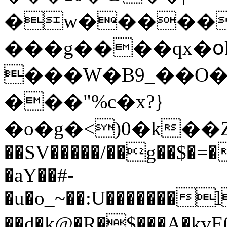
�w�����w
���g����qx�օk
���W�B9_��O�
���"%c�x?}
�o�g�<)0�k�
��SV�����/��g��$�=
�aY��#-
�u�o_~��:U�������
��d�k@�R�$���A�kvE0