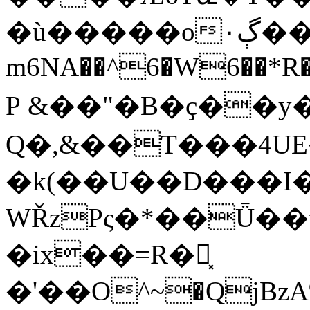
�ù�����o۰ڳ���>�yLU��t�
m6NA��^6�W6��*R
P &��"�B�ҫ��y
Q�,&��T���4U
�k(��U��D���I
WŘzPς�*��Ǖ��
�ix��=R�霪͓
�'��O^~�QjBzA%