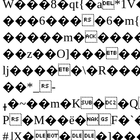
W���8�qt{�a*1V
���6����6�m{
�����m�����
��z��O]�����R
lj�����\�R�����n����
��*_-
ߪ�~��m�K��Q<�m�6��e�U�8�^�"��Ȣ�~�ye��ʇ�(*J)C[g~��O���f,^V4OIF�F+��O�qg�l>c:��'��xD=S�-
P�M��ё�F�`�
#˩X���]���