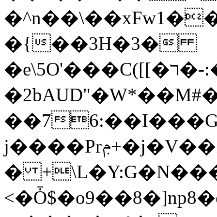
�^n��\��xFw1�
�{��3H�3�
�e\5O'���C([[�ר�-:��p=����X
�2bAUD"�W*��M#
j����Prݦ+�j�V��Zg�4��,H��Y /
� +\L�Y:G�N��
<�Ȱ$�o9��8�]np8