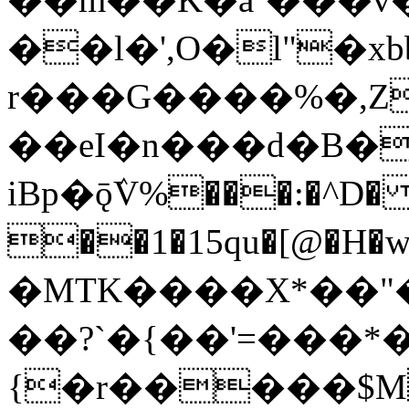
��l�',O�l"�x
r���G����%�,Z
��eI�n���d�B�
iBp�ǭٛV%���:�^D� 
��1�15qu�[@�H�w
�MTK����X*��"�
��?`�{��'=���*