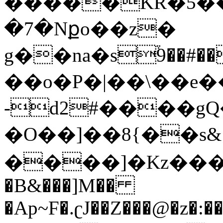
�����KR�5��
�7�Nքo��z�
g��na�s֒݌�����#��9]�R|4���e�'>�"�!H�y+�,����VV���z/
��o�P�|��\��e�
-d2#����gQ
�O��]��8{��s&8�x;���ކ�
����]�Kz���fZ��M
�B&���]M��
�Ap~F�.ʗJ��Z���@�z�:��