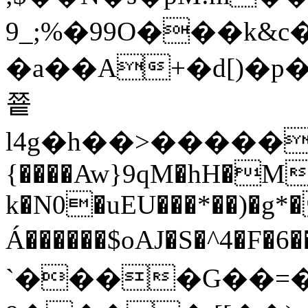
9_;%�99O���k&c
�a��A+�d[)�p
쭅
l4g�h��>������
{����Aw}9qM�hH�M��
k�N0�uEU���*��)�g
Á������$oAJ�S�^4�F�6
`����G��=��