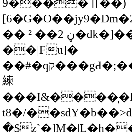
9���� [[��)
[6�G�O��jy9�Dm�2����ޑ�YL�
�� ڼ 2�� ²�dk�]��r1�5R��,3���:0!
��|Fu]�
��#�qק���gԀ�;��D���$�ۃM0Q����Z
練
���I&����͎�
t8�/��sdY�b��>d
�$z`�]M�|L�h�