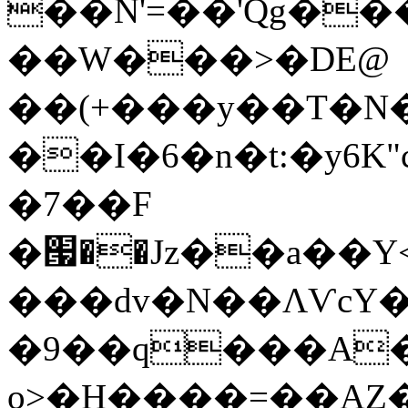
��N'=��'Qg��
��W���>�DE@
��(+���y��T�N�
��I�6�n�t:�y6K
�7��F
�՗��Jz��a��Y
���dv�N��ΛѴc
�9��q���A�ZG�f 7��
o>�H����=��AZ