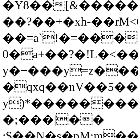
�Y8��[&�����
��?��+�xh-��rM<ڳ6��r}y�'b%�4�
��=a`!�=���
0�a+��?�!L�<��
y�+���y=z��
�qxq��nV��5��E
y)*��������
�;���|��
;$��N�s�pM:m����g�,