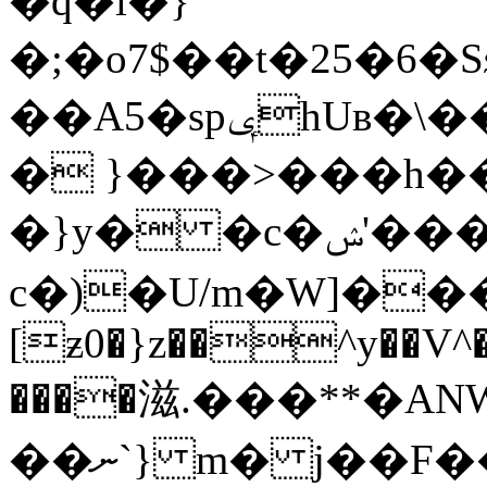
�q�l�}
�;�o7$��t�25�6�Sϧ߶ٯ���ru]�Jy(e��Q{
��A5�spݷhUв�\�������9�Z��{r���@V��U+ʓz�K�;���3H��5��c1V/
� }���>���h
�}y� �c�ݾ'���k]�.��鮖
c�)�U/m�W]���e|y�
[ƶ0�}z��^y��V^��
����滋.���**�
��ނ`} m� j��F���5N����t��7