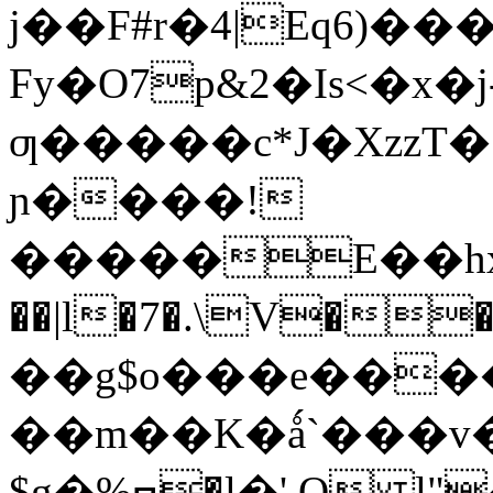
j��F#r�4|Eq6)��
Fy�O7p&2�Is<�x�
ƣ�����c*J�XzzT
ɲ����!
�����Е��hx��
��|l�7�.\V�
��g$o���e��
��m��K�ǻ`���v��
$g�%ߛ�l�',O l"�xlbO]Y����YL��bV&,�k�~��#A�JR�,�