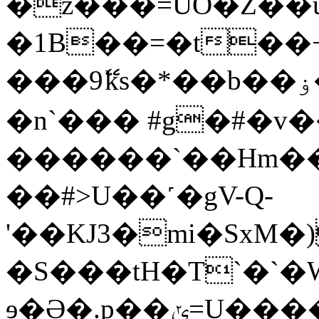
�z���=UO�Z��u
�1B��=�t��
���9ޭks�*��b��ۏ�K�������P�9��+^e�6�����)Qo�����9
�n`��� #g�#�v�
������`��Hm��
��#>U��˹�gV-Q-
'��KJ3�mi�SxM�)
�S���tH�T`�`
ɘ�Ə�.p��ݵ=U����MSn��ŵ!