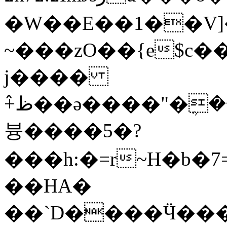
�W��E��1��V]�y<����(p�D�je׶ƚ�t���2�q��W���}c�:6Q
~���zO��{e$c��
j����
߮+ظ��ә����"�ܴ
븅����5�?
���h:�=r~H�b�7
��HА�
��`D����Ӵ���~��