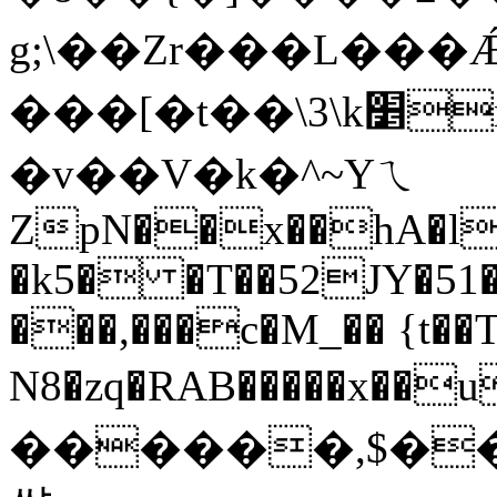
g;\��Zr���L���
���[�t��\3\k׵nE�����-ַ
�v��V�k�^~Yㄟ
ZpN��x��hA�l�
�k5� �T��52JY�51��
���,���c�M_�� {t��
N8�zq�RAB�����x��
�����
�,$���#%Mt�2wݿ;�u8���