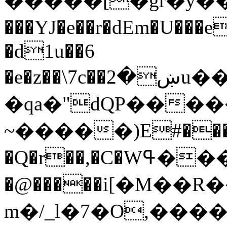
�����[�gr�y���~�qa��ݞ�(9���h�[G+�v{�^CP����D.Z���9
���YJ�e��r�dEm�U���en��}o��F�~ws
�d1u��6
�e�z��\7c��ښ�2u���u�B�D��X�91/
�qa�"dQP����
~�����)E#���
�Q�r��,�C�Wߟ���Ty�֩�AuF�2)l��%���o�jW��E��у
�@�����i[�M��R
m�/_l�7�O,����