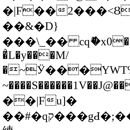
�|F��2���<Ȣ
��&�D}
���\_�� cqޮ�x0�����l
�̉L�y���M/
�~Ӱ���YWT%l�
~����S������1V��
��|Fu]�
��#�qק���gԀ�;��D���$�ۃM0Q����Z