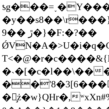
ƾg���=˯�Y���
�y��s8��\r���}o���
9�� ڙ�}�F:�?��
ǾVN�A�>U�i�q�
T<�@�r�c����&{
�˴�[�c�l��\���y�ئ�g��5[=i����TgC�NYC�6
��'8�3[6���
�̧ż�w}QHr�,ʷxXn