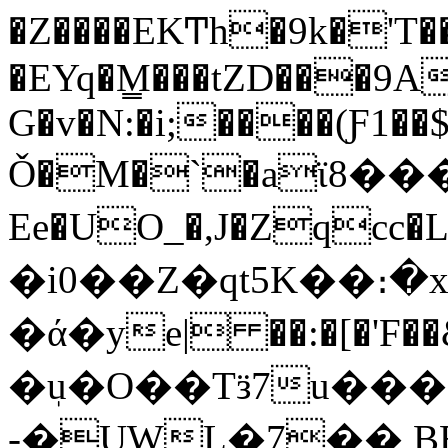
�Z����EKͲh�9k�'T�
�EYq�M̳���tZD���9A
G�v�N:�i;����(Ƒ1��$
Ǒ�M�`�aϊ8��
Ee�UO_�,J�Zqcc�LA+a
�i0��Z�qt5K��։
�ά�ye| ��:�[�'F��
�ٖu�O��Tӟ7u���
-�UWL�7�� B