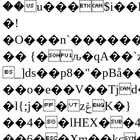
��u���$i��H
�!
�O���n`�����
�� {�ԉ�qA��`
_]ds��p8�"�pBå
��o�e��V��Tjd
�l{;j� � zݝK�}
��4��lHEX��4
��6��Xm��kc