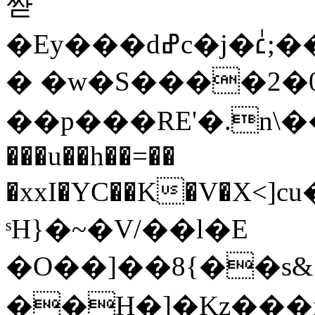
쌷
�Ey���dߝc�j�׆ٰ;��U����57bV�H���|
� �w�S����2�
��p���RE'�.n\��X
���u��h��=��
�xxI�YC��K�V�X<]
ˢH}�~�V/��l�E
�O��]��8{��s&8�x;��eކ�`
��H�]�Kz���f