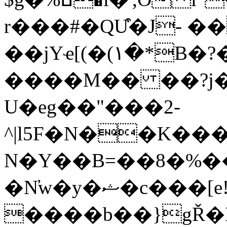
r���#�QU͒�J- ��
��jYҽ[(�(١�*B�?��MIH0s�=ذk˾/!
����M�� ��?j
U�eg��"���2-
^|l5F�N��K���
N�Y��B=��8�%�
�N̕w�y�ޝ�c���[e!Xg$����j�_=
����b��}gŘ�