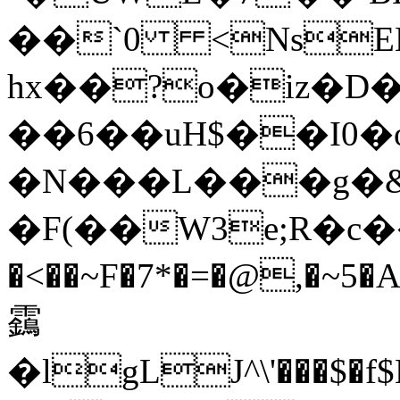
��`0 <NsEE
hx��?o�iz�D
��6��uH$��I0�o�܈F��f+H�(��2Ȝ�
�N���L���g�&�
�F(��W3e;R�c��
�<��~F�7*�=�@,�~
靎
�lgLJ^\'���$�f$