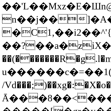
��'L��Mxz�E�Ш
n��j��]�A
�C1,��i2��^'{�F�
��?��a�ziX�
��(�������R�g.l
u������c�=��1(]�e
/Vd���;)��xg�:�X�o
Ā���8��<���\�U�{y<����