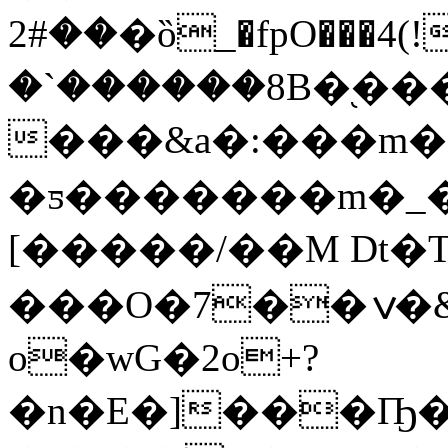
��#2�ȍ_�fpO���4(!>ʾ��FI�%8�+ි'�5
�`������8B�֭�
���&a�:���m�
�ƽ�������m�_�
[�����/��M Dt�T
���O�7��ݍ�&�)���4�_���c�S��@
o�wG�2o+?
�n�E�]���Ҧ