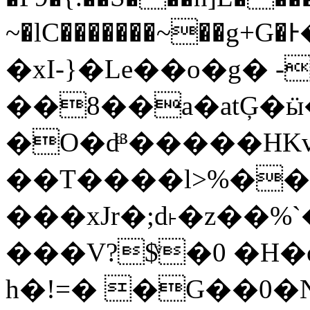
~�lC�������~��g
�xI-}�Le��o�g� -
��8��a�atĢ�ӹ
�O�dͣ³�����HKv
��T����l>%��
���xJr�;d˫�z��
���V?$ͮ�0 �H
h�!=� �G��0�