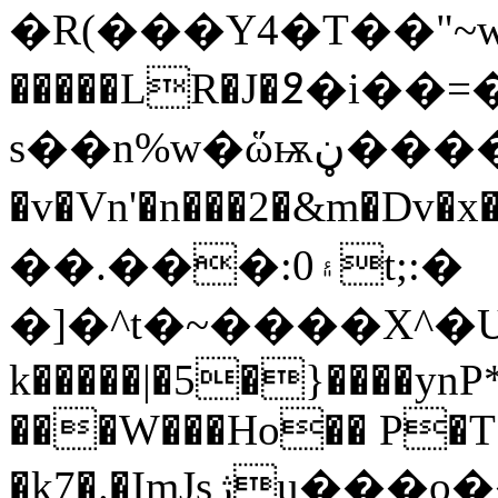
�R(���Y4�T��"~wK��X[�{x����
�����LR�J�߶�i�
s��n%w�ὥѭڼ����T"�nM��ȳ�mo)w��vɾڂ���͝ȼ�_���2�P��m7�|
�v�Vn'�n���2�&m�
��.���:۽0t;:�
�]�^t�~����X
k�����|�5�}����ynP*
���W���Ho�� P�
�k7�.�ImJsژu���o����Q�Z�8�j㷑