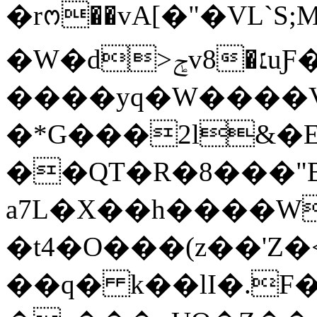
�rᨻ��vA[�"�VL`S
�W�d>ݮv8�׆uƑ��n���G�; ԓ�
����yq�W����V
�*G���2l&�E
��QT�R�8���"B
a7L�X��h����W
�t4�O���(z��'Z�
��q� k��lI�.F�