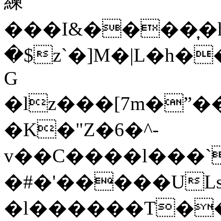
練
���I&����͎�
�$z`�]M�|L�h�
G
�lz���[7m�ˮ�
�K�"Z�6�^-
v��C����l���`
�#�'�����ULs#�
�l������T�