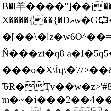
B�l羊����"]��j��D�
X����{��{�Dއw�G⮔��<�j��N�Y����vK�0��AS��]
�[��\�lz�w6O^��=
Ň���zt�q8 a�I�5
���o�X\İq\�7/>��&
ԎR�Ҭv��w�z>'#8Wݶ�v��
m�~�i���2��4�