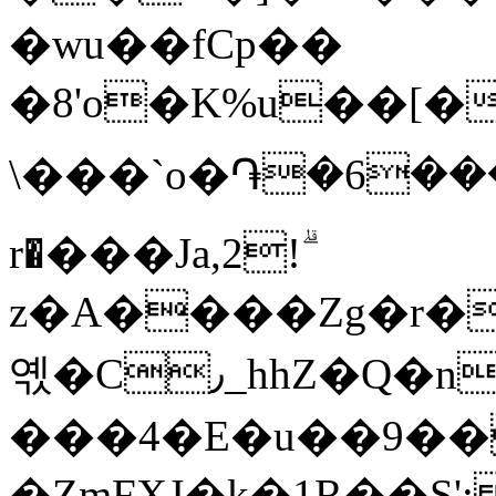
�wu��fCp��
�8'o�K%u��[�
\���`o�֏�6���r
r�⃒���Ja,2!ۗ
z�A����Zg�r�
옋�C٫_hhZ�Q�nr�/4
���4�E�u��9�
�ZmFXJ�k�1R��Ș'