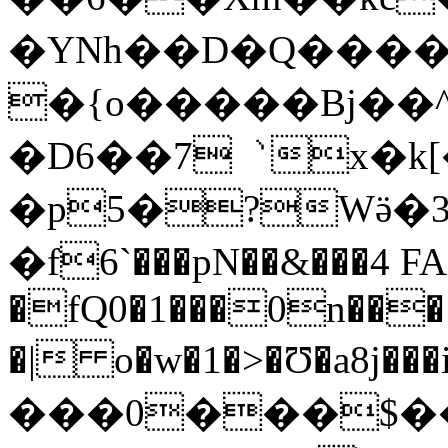
�YNh��D�Q�����
�{o�����Bj��^
�D6��7︑x�k
�p5�?Wӛ�
�f6`���pN��&���4 
�fQ0�1���0n���
�| o�w�1�>�Ʊ�a8
���0���$��œy�