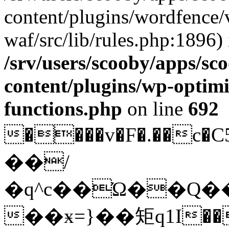
content/plugins/wordfence
waf/src/lib/rules.php:1896) 
/srv/users/scooby/apps/sco
content/plugins/wp-optimi
functions.php
on line
692
����v�F�.��
��/
�q^c��Ώ��Q�
��ӿ=}��矩q1I��