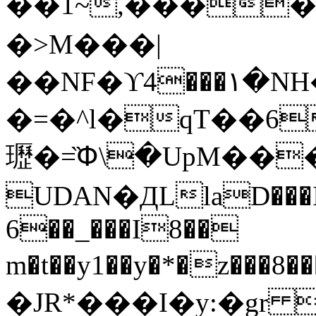
��1~,����
�>M���|
��NF�ϒ4���۱�N
�=�^l�qT��6
瓑�=̏Փ\�UpM��
UDAN�ДLlaD���In
6��_���I8��
m�t��y1��y�*�z��
�JR*���I�y:�gr