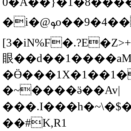
0�A��}�1�8���
�i�@ࢱo��9�4���S4�xk�QD�"
[3�iN%F�.?E�Z
眼��d��1����aM
�Ӫ���1X�1��1�
�~����ӛ��Av|
���.I���h�~\�
��#K,R1