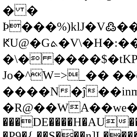
� �
Þ���%)klJ�V߷��
ԞU@�Gܬ�V\�H�:��]Bk>�����$Ȯׂ)����P�*
�\� ����$�tKPc
Jo�^W=>_�� ��
����N�ĵ��inml�y��ڶ�^޲)�,ch�f���S�u�q0'�
�R@��WA��we���G
���DE����H�AU��
�P9�{.��S���n]L����