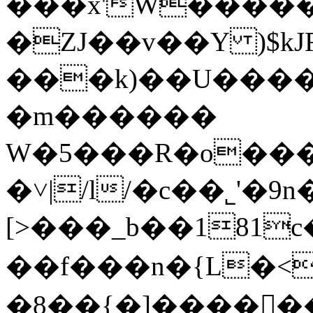
���x'W����
�ZJ��v��Y )$k
���k)��U����c
�m������
W�5���R�o���
�˅|/l/�c��˾'�9n
[>���_b��181
��f���n�{L�<�
�8��{�]������j9&��Y