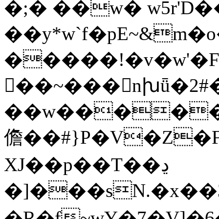
�;� ��w� w5r'D�
��y*w`f�pE~&m
�����!�v�w'�
�ٓ�~���nխǖ�2#
��w�����߷
儋��#}P�V�Z�F
XJ��p��T��ڍ
�]���sN.�x��
�R�f~wY�7�V]�6