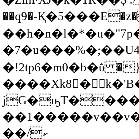
��q9�-Қ�5���E�z�
��h�n�l�*�u�"7
�7�u���%�;��U
�!2tp6�m0�b�ΰ �}
����Xk8� k�'
jG�ҧT����
��1�����v��v
��ކ/