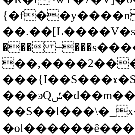
{�f��y����n �v
��.��[Ƚ����V�
��� +���s�
��,����2��
���{I��S���ɤ�S
���ͽQݽ�d��m����m�|)ޛ��j����.
��S��l���\�_
�ol������ê���