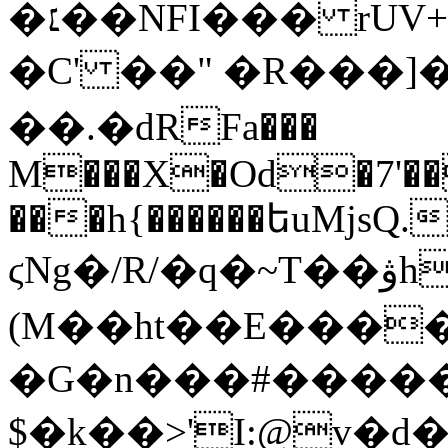
�׆��NFI��� rUV+h��U4�V�˨�6@�Y-
�C' ��" �R���]
��.�dRFa���
M���X�Od�7'��
���h{����
��եuMjsQ.
ϛNg�/R/�q�~T��ۋh����ܮ�E�F��]
(M��ht��E���
�G�n���#������ur���a��۾ߍ&�"��H�#��8N��
$�k��>'I:@v�d�