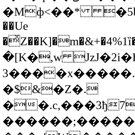
�Mф<��* �5b"i
��Ue
�ͯZ��K]�m�&+�4%
�[K�,w JzJ�2i
3����x�����.
�$&�Z�.
��.c,���3ђ
������;�����