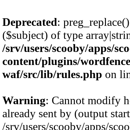
Deprecated
: preg_replace()
($subject) of type array|stri
/srv/users/scooby/apps/sco
content/plugins/wordfenc
waf/src/lib/rules.php
on li
Warning
: Cannot modify h
already sent by (output start
/srv/users/scooby/apps/scoo