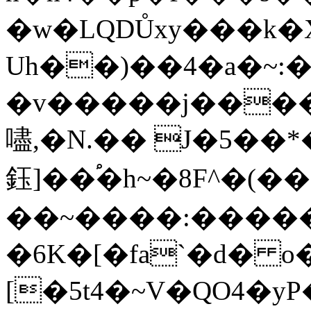
�w�LQDŮxy���k�
Uh��)��4�a�~:�
�v�����j����
嚍,�N.�� J�5��*
鈺]��֠�h~�8F^�(���\0���Ys�n9>>�
��~����:�����
�6K�[�fa`�d� 
[�5t4�~V�QO4�y