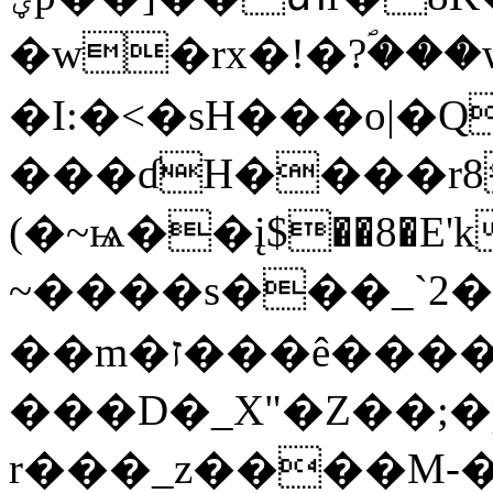
�w�rx�!�?ؐ��
�I:�<�sH���o|�
���ɗH����r8
(�~ѩ��į$��8�
~����s���_`2
��m�ז���ê����=q��@wLh�-
���D�_X"�Z��;
r���_z����M-�