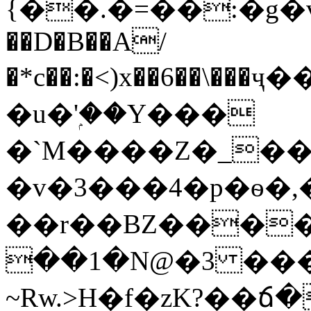
{��.�=��:�g�
��D�B��A/
�*c��:�<)x��6��\���
�u�'ۭ��Y���
�`M����Z�_�
�v�3���4�p�ѳ�
��r��BZ����
��1�N@�3 ���
~Rw.>H�f�zK?��ճ�