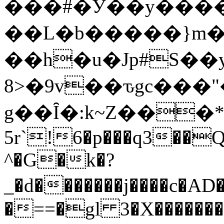
���#�Ӱ��y����
��L�b�����}m�
��h�u�Jp#S��
8>�9v��ԏgc���
g��Ȋ�:k~Z���*
5r`!6�p���q3��Q
^�G�k�?
_�d�������j����c�AD
�==�gl 3�X�������;