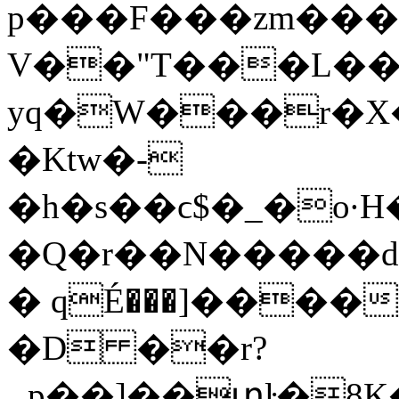
p���F���zm��
V��"T���L��#�*��E��
yq�W���r�X�
�Ktw�-
�h�s��ϲ$�_�o·H
�Q�r��N�����dδ�
� qÉ���]����
�D ��r?
ؠp��]��տŀ�8K�4��L'�$C:��fL�u�̡�b��6XΤ���O_�b8w��3�!