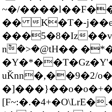
~�/����l��F�
�� K�T�-j��e
���5�8�Iz��
n݉�>�@tH�� �*
�Y�*��T�Gz�Y'�
uǨnn�,��9�2/
�]���}��o�o�+�
[F~:�.�4+�O\LrE�