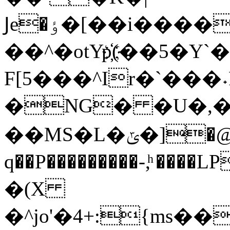
Ϳe�ٶ�[��i����W4F�iZ�o�V7
��^�otYp҉(��5�Y
F[5���^Ir�`��
�NG� �U�,�
��MS�L�ݶ�]�@KKc*Hf!_���
q��P���������-,ͪ ����
�(X
�^jo'�4+:{ms��