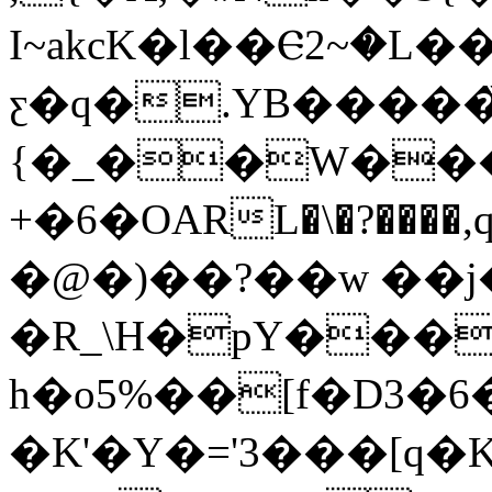
I~akcK�l��Ⲉ2~�L�
ƹ�q�.YB�����̏
{�_��W���
+�6�OARL�\�?����,
�@�)��?��w ��j��ٵ?#�����
�R_\H�pY���
h�o5%��[f�D3�6
�K'�Y�='3���[q�K