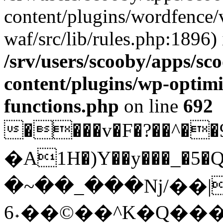
content/plugins/wordfence
waf/src/lib/rules.php:1896) 
/srv/users/scooby/apps/sco
content/plugins/wp-optimi
functions.php
on line
692
����v�F�?��^��9
�A1H�)Y��y���_�5�Q�If��.�
�~��_���ǋ/��|
^��©��˖6K�Q����\�R����I.g�Iؙf�h~:��8\}