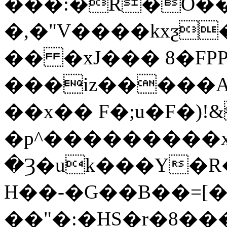
���:�R�O��
�,�"V����kxƺ
�� �xJ��� 8�FPP�٤��eÔt�$
���iz�����A�
��x�� F�;u�F�)!&
�p^���������x�
�Ȝ�uk���Y�R�
H��-�G��B��=
��"�:�HS�r�8��