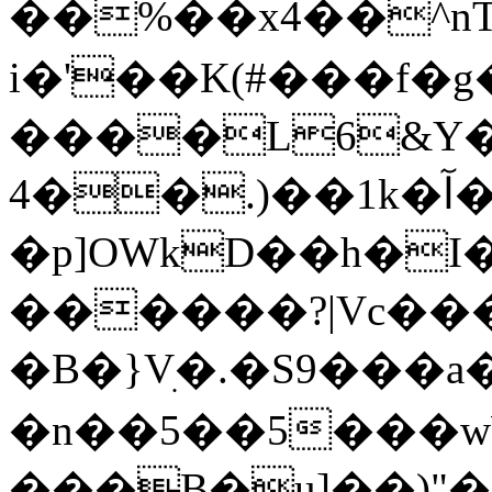
��%��x4��^n
i�'��K(#���f�g
����L6&Y�
4��.)��1k�آ��g;�Ue ���&2�rs?
�p]OWkD��h�I
������?|Vc���
�n��5��5���wW
���B�u]��)"�f��S