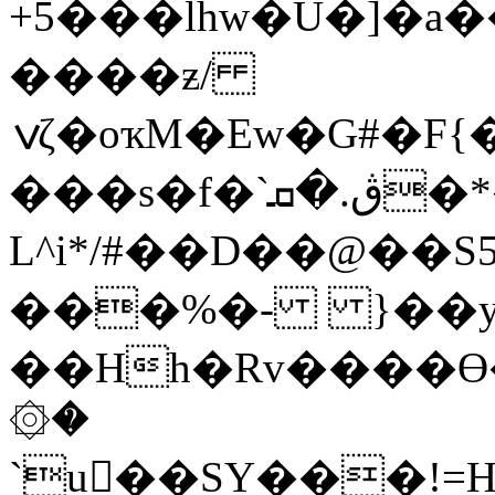
+5���lhw�U�]�a��N]ڥ�]�q����:�OK
����ƶ/
ݍζ�oҡM�Ew�G#�F{���s�fW��m3_�9@{9�M4��Ð
���s�f�`ڨ.�ܩ�*���v=�xc+9����t�o���OSy���b�p����^�����v-
L^i*/#��D��@��S5�#,A�*׮B�
���%�- }��y�
��Hh�Rv����ϴ
۞�
`u󯟬��SY���!