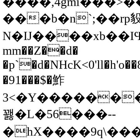
����,4gmi���>�
���b�n`;��rp
N�Ĳ����xb��IϤG�12
mm��Z��d�
�p`�d�NHcK<0'll�h'o�
�91���$�鮓
3<�Y��������`
꽳�L�56���--
�hX����9q\��