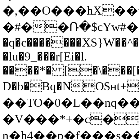
�,��O���hX��t��RY�١�Կ�.�#V�ѧ��p�ZI��ZR���R���A��9���A
�#��Ռ�$cYw#
�q�c�������XS}W��^
�lu�9_���r[Ei�l.
����*� [�\���[�
D�b�Bq�NO$нt+~��:�f
��TO�0�L��nq��"2�#��t7+�&ۻɅdsy�����Ug|u��f
�V���*+�c�
n�h4��p�f���s�