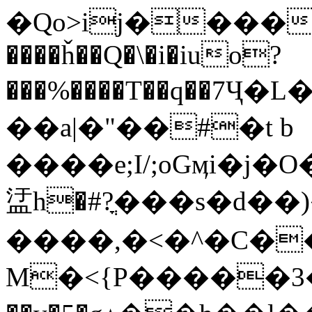
�Qo>ij�����
����ȟ��Q�\�i�iuo?
���%����T��q��7Ҷ�L��
��a|�"��#�t b
����e;I/;oGӎi�j�O�N�Ix޺���Y��K���
盓h�#?ֳ���s�d�
����,�<�^�C�
M�<{P�����3�