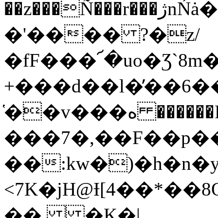
��z���Ñ���r���ژnŃȧ�[e7Ń�t̛���[||J�%q1��a)v���2a���%�|
�'���� ?�z/
�fF���՜�uo�Ʒ`8
+���d��l�̓��6��r�E[޽���6����G�(�^;������M
̔��v���ە ������F� �
���7�,��F��p
��:kw�)�h�n�
<7K�jH@Ɨ[4��*��
�� �K�|