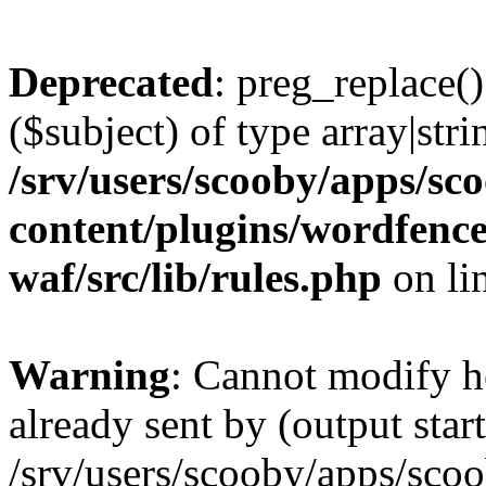
Deprecated
: preg_replace()
($subject) of type array|stri
/srv/users/scooby/apps/sco
content/plugins/wordfenc
waf/src/lib/rules.php
on li
Warning
: Cannot modify h
already sent by (output start
/srv/users/scooby/apps/scoo