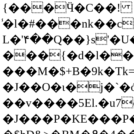
{���Ӵ�C��!
̾�l�#���nk��c
L�'۴��Q��}s'�
���{�d�l��6
���M�$+B�9k�Tk
�J��O�ɩ�j�`�
��v����5El.�u7
�J���P�KE���P�GEܶ�5