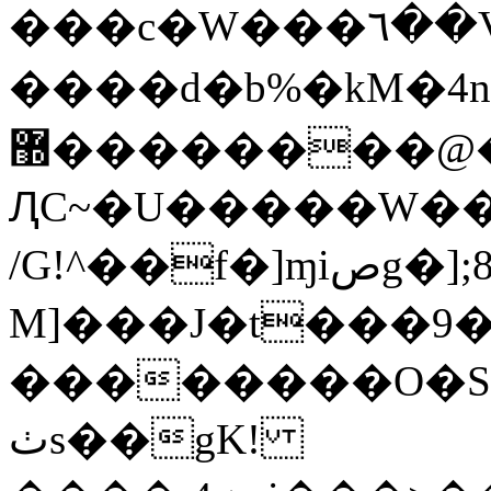
���c�W���٦��V9o봔
����d�b%�kM�4n
޽��������@�йr�81:
ԮC~�U�����W��
/G!^��f�]ɱiصg�];8kZ�_x��@eWB�V��(Y��=�K��P���ˏ̶m�ų�މ�iU�A0���U�.�di
M]���J�t���9
��������O�
ٺs��gK!