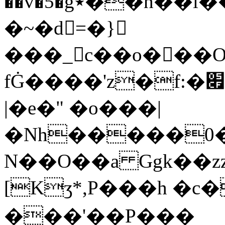
��v�5�g٭��h��l
�~�d=�}
���_c��o���O���bؽ�Q�N��9
fĠ����'z�f:�׏�z4��z�A:P��(;������}"��'a������e�yM�(`���a���������?
|�e�" �o���|
�Nh�����0���
N��O��a Ggk��zz
[Kӡ*,P���h �c
���'��P���