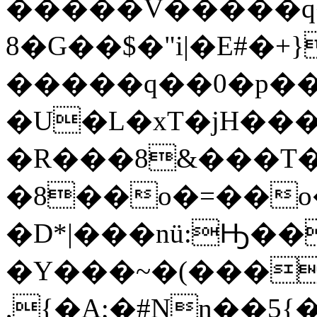
�����V�����q���̩����'i�ߴ
8�G��$�"i|�E#�+}
�����q��0�p��
�U�L�xT�jH���
�R���8&���T�(n�
�8��o�=��o�=ބ�i�c,�գ��ˡ�HƘ��3�L�T
�D*|���nü:Ԣ��
�Y���~�(���
,{�A;�#Nn��5{