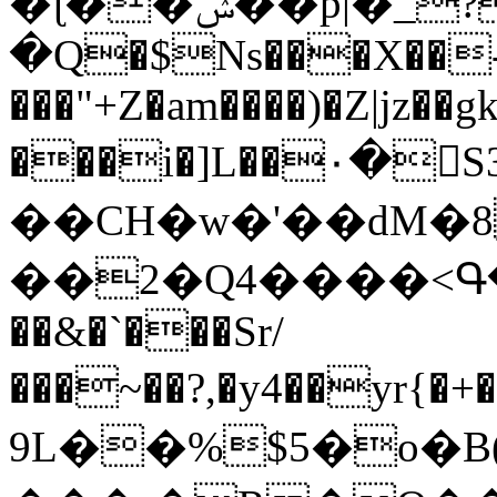
�ɭ��ݾ��p|�_?Aecx�۶��7�
�Q�$Ns���X��
���"+Z�am����)�Z|jz��
���i�]L��٠�S3�H!6R��Xm�r�rҁ�r�RX��c���*�����$/
��CH�w�'��dM�8
��2�Q4����<Գ����
��&�`���Sr/
���~��?,�y4��yr{�+�
9L��%$5�o�B(K