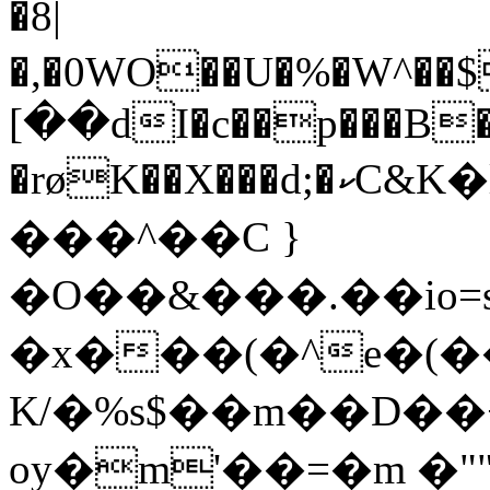
�8|
�,�0WO��U�%�W^��
[��dI�c��p���B�
�røK��X���d;�ކC&K�l��/���0sS��*��$
���^��C }
�O��&���.��io
�x���(�^e�(�
K/�%s$��m��D��
oy�m'��=�m �"