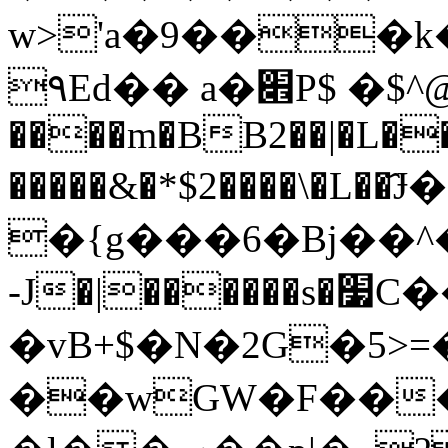
w>'a�9���k
٩Ed�� a�׎P$ �$^@"��}k8��ߕ&w-
����m�BB2��|�L�
�����&�*$2����\�L�
�{g���6�Bj��^�
-J�|������s�׷C����l��b��t��o
�vB+$�N�2G�5>
��wGW�F��