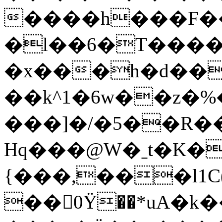
����h���F�
�l��6�T�����W�
�x���h�d��
��k^1�6w��z�%
���]�/�5��R��
Hq���@W�ˍt�K�
{���,���l1C(
��󱖤0Ϋ��*uA�k