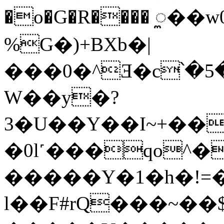
�o�G�R���� ꯨ��
%G�)+BXb�|
���0�^Ǝ�c՝�
W��y�?
3�U��Y��I~+��
�0l˹���qo^
�����Y�1�h�!=�
l��F#rQ���~�