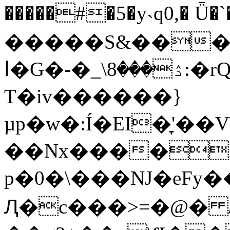
�����#�5�y˴q0,� Ǖ�
�����S&�����D<����.�׽G@����F
ا�G�-�_\ۮ���8:�rQ��L�����्j�k�o
Т�iv������}
µp�w�:Í�EI�̞'
��Nx�����>�I�y=�G4�
p�0�\���NJ�eFy
Ԯ�c���>=�@� 