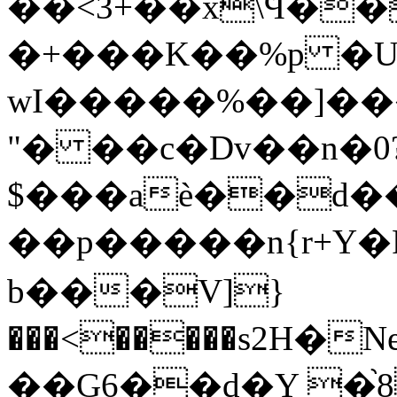
��<3+��x\Ϥ����a�]��Z6ג�,�d
�+���K��%p �U
wI�����%��]��
"� ��c�Dv��n�0
$���aѐ��d�
��p�����n{r+Y�
b���V]}
���<�����s2H�
͏��G6
��d�Y �֙