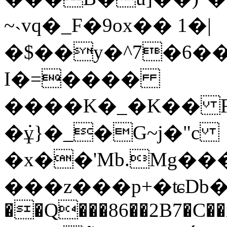
~˴vq�_F�9ox�� 1�|
�$��y�^7�6�
I�=����
����K�_�K�� Fݥx��K����b�i����8kR��|^
�ܿұ}�_�G~j�"c
�x��'Mb.Mg��
���z���p+�ʨDb�
��Q���86��2B7�C�