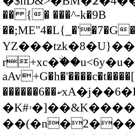
�$hD&>�BM�߶�4��
�� {� ���^-k�9B
��;ME"4�L{_�'�
YZ���tzk�8�U}��X
r+xc�ۨ��u<6y�u�
aAv+G�h�'����c�t���
������6��ކxA�j��6�P��v�^���{C�W[GK�x�(*���`k��������Ti�(<��x�H��4��|
�K#ۥ�]��&K�����.��I��ᝥѝڼ����T�#��L��ȳ�mg)w���ɾ�L��7�y������d�-
��(�n�2���M�ݽ��e�mں���T�%�nKj{ɪ[ew