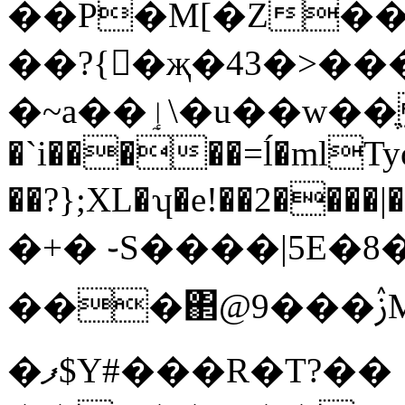
��P�M[�Z��U
��?{�җ�43�>��
�~a��ٳ\�u��w��ֶ ��3 �D
�`i�����=ĺ�mlTyǫ
��?};XL�ʮ�e!��2����|
�+� ֊S����|5E�8
���΂@ࢲ���9MS4����7]��p2�����d�Q�Q�����M��^��_��ʞ���\o�;�9����6����������9�C���ށ��`��`����Te�i�@xQ��c�a�{�"zy�ݯ��U��OO�כ��aM:dTE9�|
�ފ$Y#���R�T?��