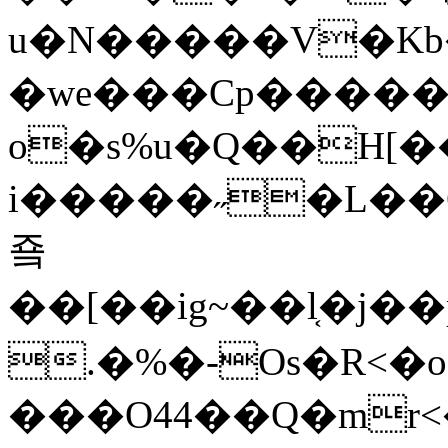
u�N�����V�Kb�
�we���Cp����
o�s%u�Q��H[��
i�����˶�L��
죸
��[��ig~��l͔�
.�%�-Os�R<�
���O44��Q�mr<