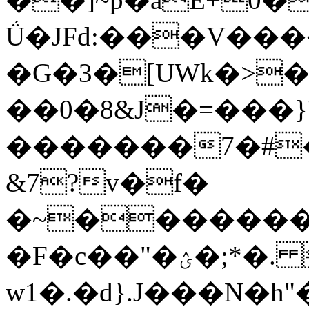
Ǘ�JFd:���V��
�G�3�[UWk�>�
��0�8&J�=���}
�������7�#�
&7?v�f�
�~�������8f
�F�c��"�ؽ�;*�. ���gÀ��J�0��jɉ��ޜn,4�_D'.�
w1�.�d}.J���N�h