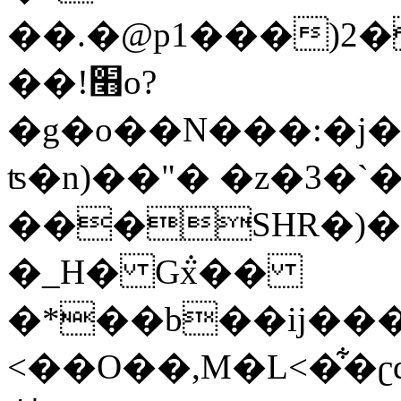
��.�@p1���)2
��!׫o?
�g�o��N���:�j�
ʦ�n)��"� �z�3�`
���SHR�)
�_H� G݅x��
�*��b��ij��
<��O��,M�L<�͋