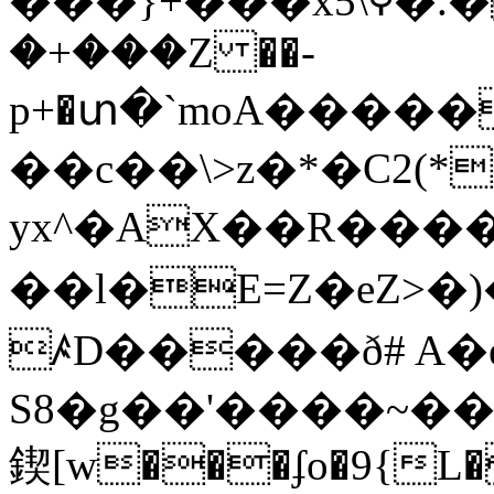
���}+���x5\ߢ�.��^a�=��Zג˼�d�L>��rxh B��E}Mt�؂
�+���Z ��-
p+�տ�`moA����
��c��\>z�*�C2(*
yx^�AX��R����
��l�E=Z�eZ>�)���
ꤴD�����ð# A�e
S8�g��'����~�
鍥[w���ʄo�9{L�