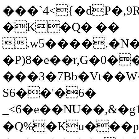
���`4<{�dP�,
�K�Q� ��
.w5����.�N��E1FS�y� <_j
�P)8�e��r,G�0��
���3�7Bb�Vt��
S6��'�6�
_<6�e��NU��,&�g
�Q%�Ku���p�ݑꨪf�y%����G�W59R���Ot�,��-R��PH�!x�ggS��b6�ڲ�Kn��5{Ӫ��v��Z���G~akkK�l��⢈6~�L��[�