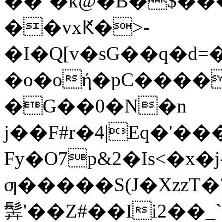
��`�k@�B�$���
��vxԞ�>-
�I�Q[v�sG��q�
�o�oή�pC����
�G��0�N�n
j��F#r�4|Eq�'��
Fy�O7p&2�Is<�x
ƣ�����S(J�XzzT
䯵'��Z#��Ii2��_`�dYpݎs��Ak