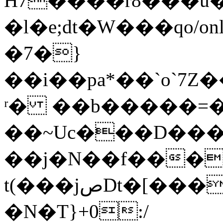
H7����r8���u��=)
�l�e;dt�W���qo/on
�7�}
��i��pa*��`o`7
ʳ� ��b�����=
��~Uc���D���{
��j�N��f���;
t(���jصDt�[����1�o%J��oƫt�{H�]�݉�Q��vH{���$���[u��:��Ȣb�Mo7�*E�/
�N�T}+0:/