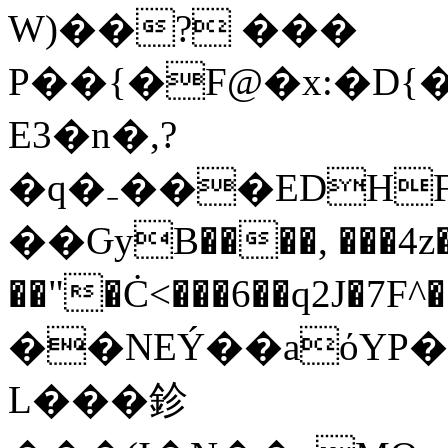
W)��? ���
P��{�F@�x:�D{�
E3�n�,?
�q�₋���EDH
��ԌyB����, ���4z
��"�Ċ<���6��q2J�7F^��ZA�\
��NEÝ��aόYP�
L���鉁