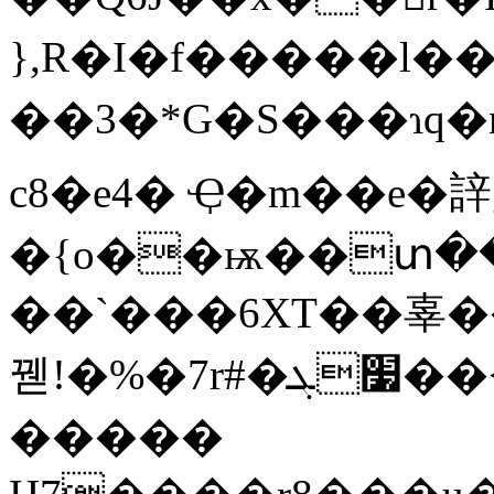
},R�I�f�����l� �
��3�*G�S���ɿq�n
c8�e4� Ҿ�m��e�
�{o��ѭ��տ����8K�4��
��`���6XΤ��辜���
꿷!� %� 7r#�׷ܓ��< JH���o��Q�E �q�
�����