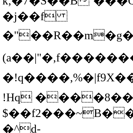
k,�7�S��B`���
�j��f
�"��R��m�g��X�
(a��|"�,f������
�!q����,%�|f9X��6�A
!Hq ����8�
$��f2���~B��
�^d-