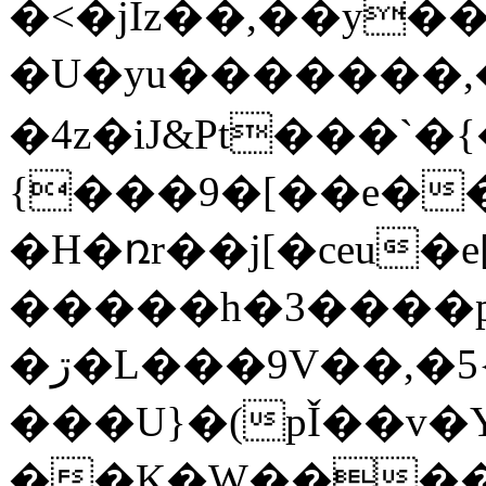
�<�jIz��,��y�
�U�yu�������,�գ�
�4z�iJ&Pt���`�
{���9�[��e��\���{���[޺
�H�ռr��j[�ceu�
�����h�3����p�kU�d��S՞�s�
�ڗ�L���9V��,�5{�񚷎mz��izX���f�n�Lu��l�5dlc���6�W[��+l�S=�e����N�Y#���|Z�[��$%�{���.Q�Ty�Lkm
���U}�(pǏ��v�
��K�W����