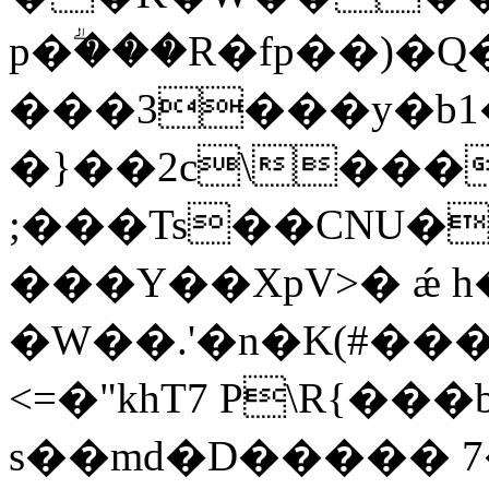
p�ؖ���R�fp��)�
���3���y�b1
�}��2c\���
;���Ts��CNU�
���Y��XpV>� ǽ 
�W��.'�n�K(#�
<=�"khT7 P\R{�
s��md�D����� 7