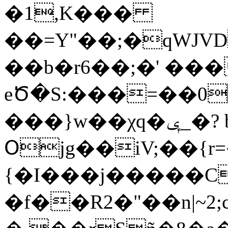
�1,K���
��=Y"��;�qWJV
��b�r6��;�' ���
eԾ�S:���=��0
���}w��χq�ݷ_�? b�8 ���mo� g�,�
Օjg��iV;��{r
{�I���j�����C
�f��R2�"��n|~2;c�>X `ݑ42��G�l��,`�?gCe}6MU