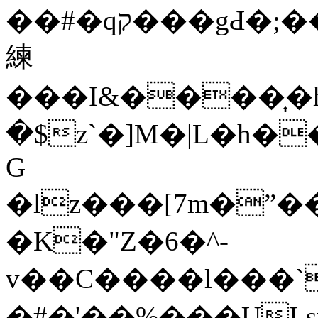
��#�qק���gԀ�;��D���$�ۃM0Q����Z
練
���I&����͎�
�$z`�]M�|L�h�
G
�lz���[7m�ˮ�
�K�"Z�6�^-
v��C����l���`
�#�'��%���ULs#�