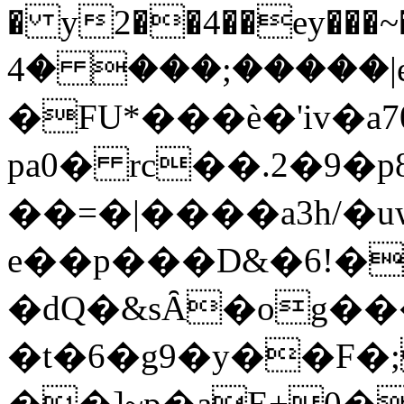
� y2��4��ey���~��<
�����;��� �4|e$� ��f�O�4-
�FU*���ѐ�'iv�a
pa0� rc��.2�9
��=�|����a3h/�uw
e��p���D&�6!�
�dQ�&sȂ�og��
�t�6�g9�y��F�;
��]~p�aE+0