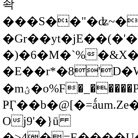
솩
���S��"�ʥ~�
�Gr��yt�jE��(�
�)�6�M�`%�&X�4Z
�E��r*�8'D�W�hz
�mؽ�o%F�_�����Pe�ݚD�@� gɨ��8-
ҎӶ��b�@[�=ǻum.Z
Oj9'�}ū
�>4�=E����