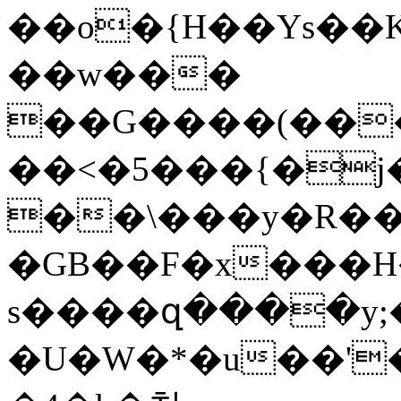
��o�{H��Ys��
��w���
��G����(��
��<�5���{�j
��\���y�R��)
�GB��F�x���H
s����զ����y;
�U�W�*�u��'