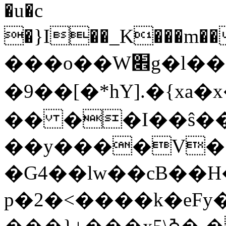
�u�c
�}I��_K���m���8�5�ھ��
���o��W׎g�l���A�<��}˨��f�x頚
�9��[�*hY].�{xa
�� ��I��ŝ�
��y����V�>
�G4��lw��cB��H���׾<_��Ǳ�nߓ�����v]�tW�
p�2�<����k�eF