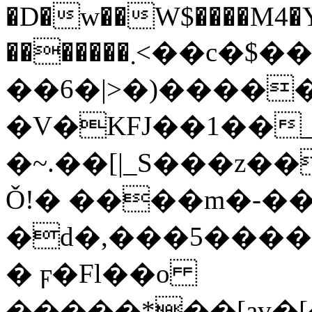
�D�w��W$����M4�Y"
�������܂<��c�$���b�U�*��ߩj��^I��%��H�n�V���ǃ�8<��t���i�OpS5.#���
��6�|>�)����
�V�KFJ��1��
�~.��[|_S���z�
Ǒ!� ����m�-�
�d�,���5����cWJ���M�
� ϝ�Fl��o
�����*��[av�[