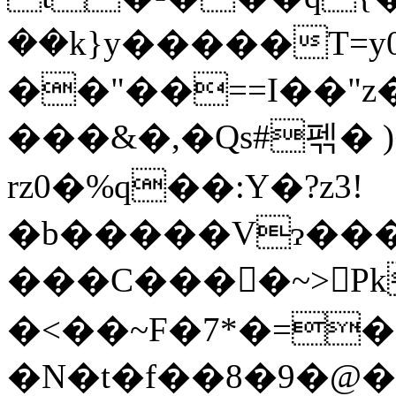
��k}y�����T=y
��"��==I��"z
���&�,�Qs#펚� 
rz0�%q��:Y�?z3!
�b�����Vɂ���
���C����~>Pk���߿9Z�ş�t�(�Pj{�W3e;R�c
�<��~F�7*�=�
�N�t�f��8�9�@��: