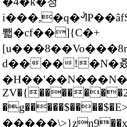
�4�k�청
i���,�q�ᣬP��âf
뾃�cf��]{C�+
[u���8��Vo���8m~W���pa
d����!�N�叒
�H��'��N���N��S
ZV�{�������2
�g�����$����$�E>
�����\>}zn9��x