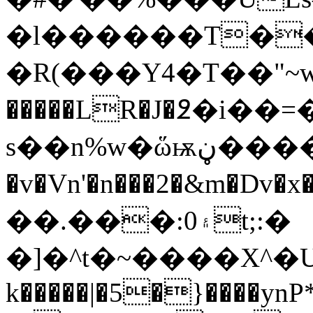
�l������T�
�R(���Y4�T��"~wK��X[�{x����
�����LR�J�߶�i�
s��n%w�ὥѭڼ����T"�nM��ȳ�mo)w��vɾڂ���͝ȼ�_���2�P��m7�|
�v�Vn'�n���2�&m�
��.���:۽0t;:�
�]�^t�~����X
k�����|�5�}����ynP*