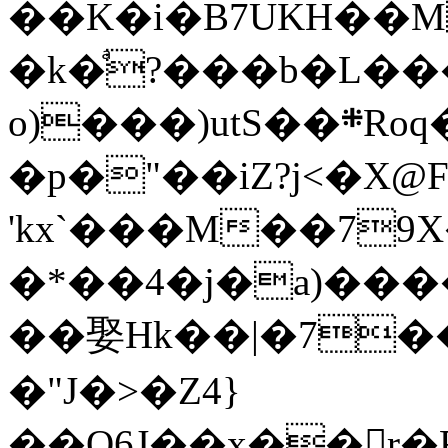
��K�i�B7UKH��M
�k�ͣ?���b�L��
o)���)utS��܍Roq�2y�� �%�P}
�p�"��iZ?j<�X@
'kx`���M��79X��io~��ޚ�'�ԣ���q$�Y��Bڦ�+����l_��P�#�j���%:htwQ.�n�x�k��i|#Q+n��c.v
�*��4�j�a)����
��娶Hk��|�7��
�"J�>�Z4}
��Q6J��x��r�R����@�&1'R�