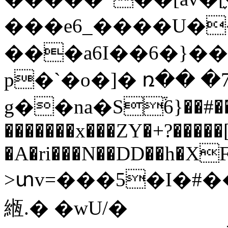
���e6_����U�
���a6I��6�}�
p�`�o�]� ռ�� 
g��na�S֒݌�����#��{6q])>�|O�x��S�����
�������x���ZY�+?�����[
�A�ri���N��DD��h�X
>տv=���5�Ι�#���
緪. � �wU/�