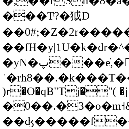
�,��rSñ�8�a
���Tͬ?�狘D
��0#;�Z�2r����
��fH�y|1U�k�dr
�yN�پ���e̔,�f��B�L/"�΋`2�=Q��+Oh�y��eѵ�r����a�J�
ˈ�rh8��.�k��
�T���ۥޟ�W�M
)r�O�qB"Tj�"( �j���
�0��.�3�o�m˧
��ʤ�����f��