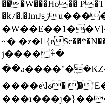
���W���Ho�� P�
�k7�.�ImJsژu�������Q�Z�8�j㷑
�W��E��1��V]�y<����(p�D�je׶ƚ�t�͔2�q��W���}c�:6Q�
~� �z�{e$c��*�
j���� ߮+�
��ә����"�ܴ�KZ
����e\lة� �!E�s_���Qa
���r���j�}��