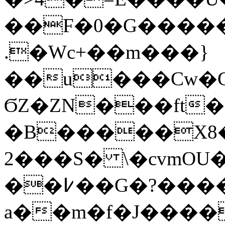
��F�0�G����
.�Wc+��m���}
��u���Cw�G
ϬZ�ZN���ft�Ҝ
�B�����X8�
2���S� \�cvmOU
��
߇��G�?����$��U�
a��m�f�J�����