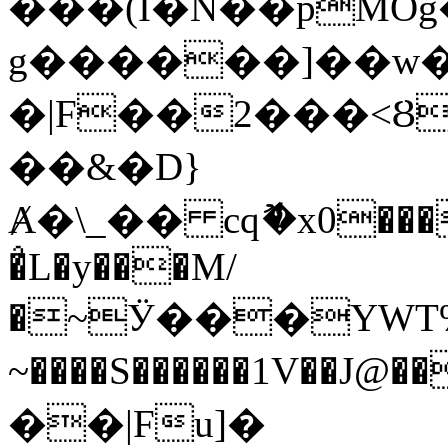
���(I�N��pMOg�
g������]��w�
�|F��2���<Ȣ
��&�D}
Ⱥ�\_�� cqޮ�x0�����lR�
�̉L�y���M/
�~Ӱ���YWT%l�
~����S������1V��
��|Fu]�