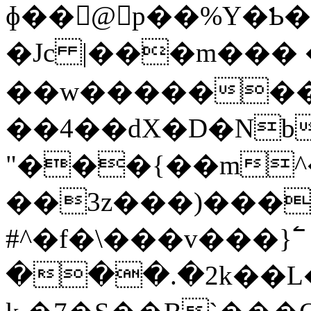
ɸ��@֌p��%Y�Ƅ
�Jc |���m���
��w������
��4��dX�D�Nb
"���{��m^
��3z���)���{
#^�f�\���v���}߱
���.�2k��L���