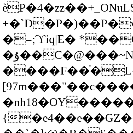
èP�4�zz��+_ONuL
+�`D�P�)��P�
�=;ϓiq|E� *��GJΡz�@ߗ}�
�ۇ��C�@���~N-n޻u!
����F��֗�L
[97m���"��c���
�nh18�OY�����