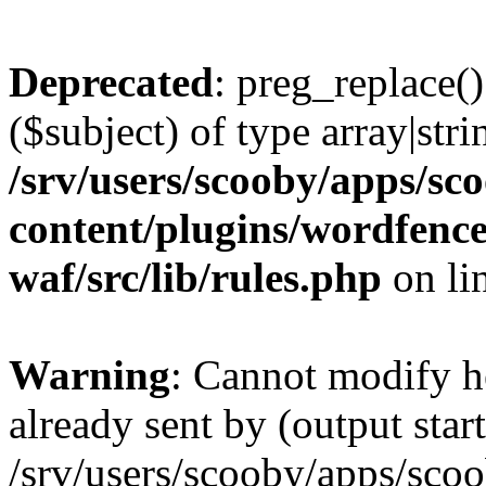
Deprecated
: preg_replace()
($subject) of type array|stri
/srv/users/scooby/apps/sco
content/plugins/wordfenc
waf/src/lib/rules.php
on li
Warning
: Cannot modify h
already sent by (output start
/srv/users/scooby/apps/scoo