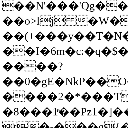
��N'���'Qg��
��o>lj �W�
��(+���y��T�N�
��I�6m�c:�q�$�
����?
��0�gE�NkP��O
����2�*���T
�8���1ͤ��Pz1�]
t�-���q{�/