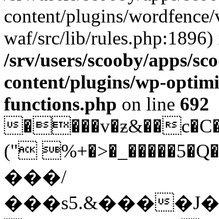
content/plugins/wordfence
waf/src/lib/rules.php:1896) 
/srv/users/scooby/apps/sco
content/plugins/wp-optimi
functions.php
on line
692
����v�ƶ&��c�C�
(" %+�>�_�����5�Q�I���
���/
���s5.&����J