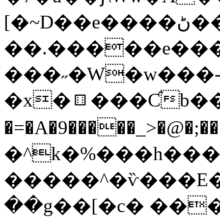
[�~D��e����ڻ��!
��.�����e���
���˶�W�w���
�x�⚅���Ƈb��7
�=�A�9�����_>�@�;�
�^k�%���h�����
�����^�ѷ���E�߻[�[߳�(���
��g��[�c� ��