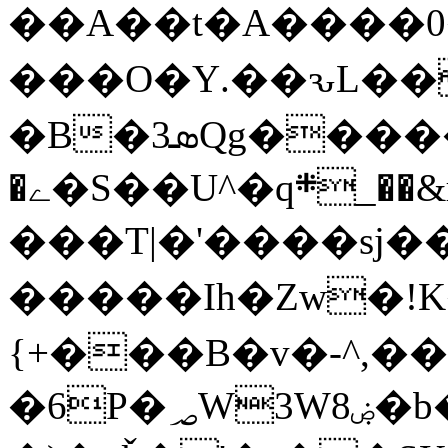
��A��t� A����0
���O�Ү.��ԅL��
�ے�S��U^�q܍_��&щJ�x�i�8*�M�sa�5�F����
���T|�'����sj��+=�܉�
���� �Ih�Zw�!K
{+���B�v�-^,�
�6P�؃W3Wۻ8�b���O?