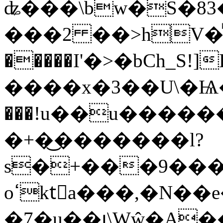
ʥ���\bw�S�83
���2 ��>hV�ᷜ2�!~
�����I'�>�bCh_S!
����x�3��U\�Ѩ���
���!u��u�����
�+�͜�������l?
s�+���9���r
oߵktٕa���,�N��e�G�����DͶ��+
�7�u��յ\Wŵ�A��֏