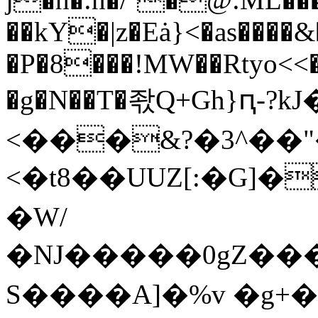
��kY�|z�Eȧ}<�as���
�P�8���!MW��Rtyo<<�
�g�N��T�좏Q+Gh}ԥ-
<���&?�3^��"
<�t8��UUZ[:�G]�
�W/
�NJ�����0gZ����
S����A]�%v �g+�