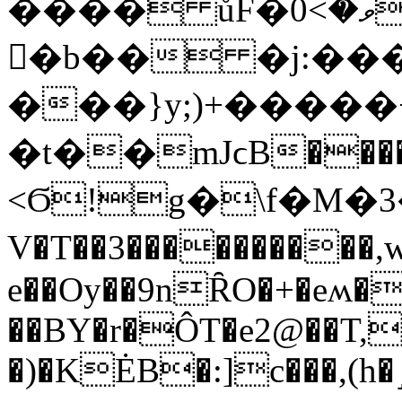
���� ůF�ވ�>0��O2����A?
�ُb�� �j:��
���}y;)+�����
�t��mJϲB����e
<Ϭ!g�\f�M�3�{+y�ޕϫ��}^Ep.�2��*/$�ޔ�e
V�T��3���������
e��Oy��9nȒO�+�eʍ�
��BY�r�ÔT�e2@��T,
�)�KĖB�:]c���,(h