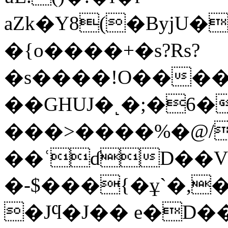
aZk�Y8(�ByjU
�{o����+�s?Rs?
�s����!O����G
��GHUJ�˻�;�6�
���>����%�@/
�
�ʿɗD��
�-$���{�ұ`�,
�Jϥ�J�� e�D�