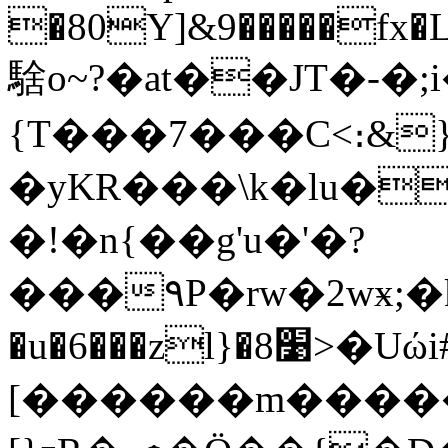
�80Y]&9�����fx�
騇o~?�at��JT�-�;
{T���7���C<։&
�yKR���\k�lu�����(��ߝ�n��o�!,
�!�n{��g'u�'�?
���٩P�rw�2wӿ;�k��Z_�Ƿ����.�8ϩ�cGC?
�u�6���zl}�׹8>�Uώi#
[������m�����