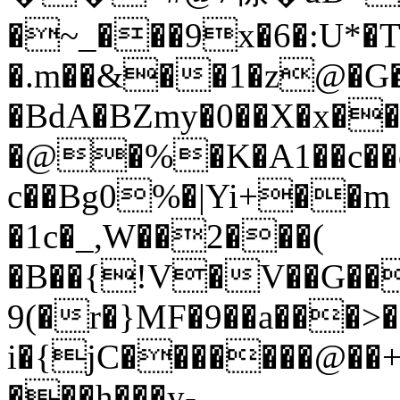
�~_���9x�6�:U*�
�.m��&��1�z@�G
�BdA�BZmy�0��X�x�
�@�%�K�A1��c�
c��Bg0%�|Yi+��m
�1c�_,W��2���(
�B��{!V�V��G��
9(�r�}MF�9��a���>�
i�{jC�������@��+
���h���y-