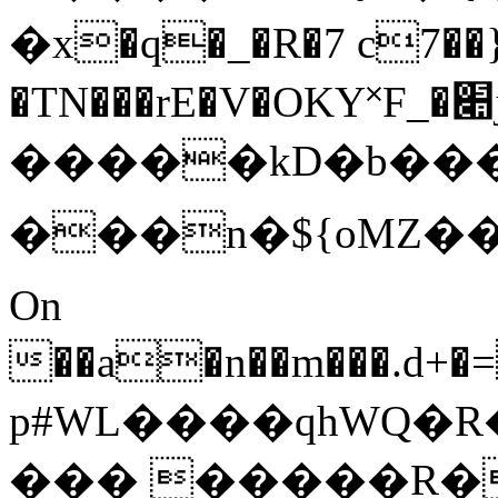
�x�q�_�R�7 c7��}�
�TN���rE�V�OKY˟F_�׊j=�f,�mB�&��A
�����kD
�b���
���n�${oMZ���M�>��_����[iٽ��Z�6Ni
On
��a�n��m���.d+�=�
p#WL����qhWQ�R�
��� �����R�