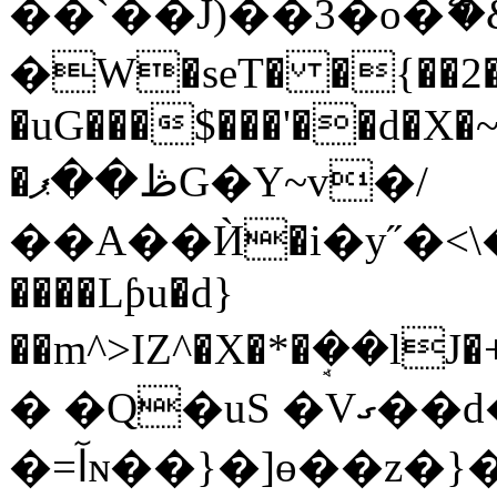
��`��J)��3�o�ޭ
�W�seT� �{��2�O
�uG���$���'��d�X�
�ڟ��ޕG�Y~v�/
��A��Ѝ�i�y˝�<\�72�ْI�ڏ�,��~����ϛ
����Lƥu�d}
��m^>IZ^�X�*�ܱ��l
� �Q�uS �Vގ��d���{���mG,
�=آɴ��}�]ɵ��z�}�Bc� %�9},�H��T��|