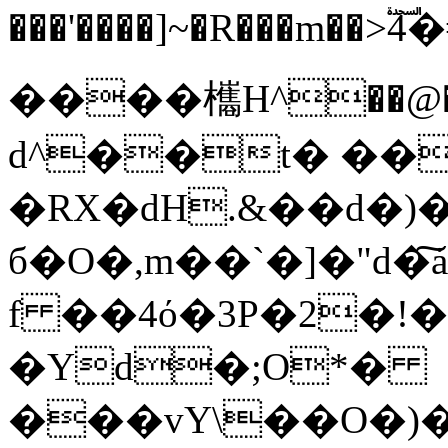
���'����]~�R���m
����欈H^��@�
d^��t� �
�RX�dH.&��d�
б�O�,m��`�]�"d�
f ��4ό�3P�2�!�זgintYZ'��@��ʥ�
�Yd�;O*�
���vY\��O�)�