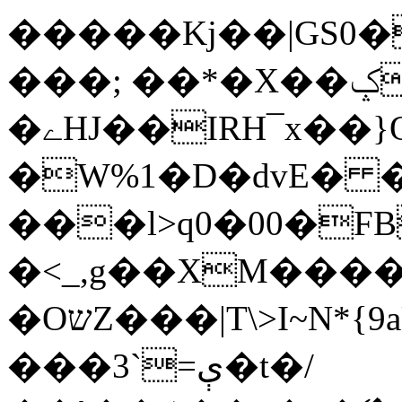
�����Kj��|GS0���U~3
���; ��*�X��ݤ%/��J:�����*E�zi:
�ےHJ��IRH¯x��}O]�BC
�W%1�D�dvE�
���l>q0�00�F
�<_,g��XM����
�OשZ���|T\>I~N*{9aϒw-�t�.��.:���|
���3`=ې�t�/