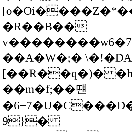
[o�Oi����Z�*
�R��B��
v��������w6�7
��A�W�;� \�!�DA
[��R��q�)� �h
��m�f;��떈
�6+7�U�C���D�
9}�