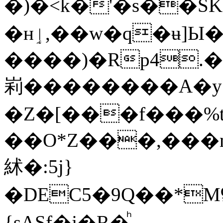
�)�<ǩ�'�s��SK
�нٳ,��w�q�ʉ]Ы��q�����ժ��pE:L!Ke��Abk�d���ҧ�z�[��i��m�Fhx��8@Z�+�Qu��B���!
����)�Rp4.�
峲����� ���A�y[ۃ
�Z�[���f���%
��O*Z���,���n
絉�:5j}
�DEC5�9Q��*Mʢ
{sASf�j�R�ͪ