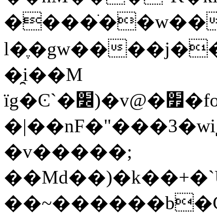
����ֹ��w������c|w��ݚ�t��
l�ֶ�gw����j���
�̯i��M
ïg�Ͼ`�׼)�v@�׿�fod�k���7h�mR�9�y�6����*6����6m��*6Y\��ք��)b�(��pэ���f�����F����j��#�H�[űik����;�Kl%�����)��
�|��nF�"���3�w
�v�����;
��Md��)�k��+�`
��~������b�