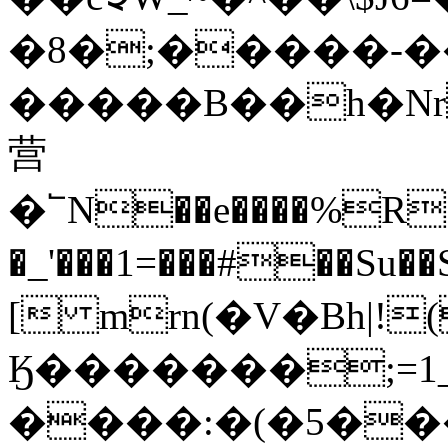
�8�;�����-
�����B��h�N
营
�՟N��e����%R��
�_'���1=���#��Su��S@��W�Z��߂��
[ mrn(�V�Bh|!
Ӄ�������;=1
����:�(�5���