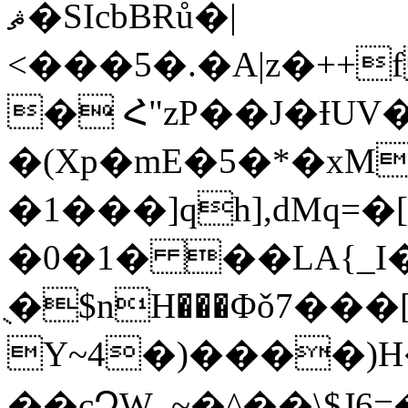
ޘ�SIcbBɌů�|
<���5�.�A|z�++
� Հ"zP��J�ƗUV
�(Xp�mE�5�*�xM
�1���]qh],dMq
�0�1� ��LA{_I
ֻ�$nH���Φǒ7���
Y~4�)����)
��cՉW_~�^��\$J6=�Nߜ�$u��'��5�������`8m