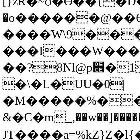
[}zR�~ѻ�Ӫ��{�D�Lǖ�&u���j^�u�V6�
�o������@��6�j,ВX��
����W\9���
���I���W���Y
��?8Nl@p׎�1yo�W���۰��x��Y5b+�No��0\0��0�u�T
�\�L�UU�0|
�M�����%��W
&�С�m_,��w��]�����ܝ�����k%�p��[�*�<�n˱�Q
JT����a=%kZ}Z�l