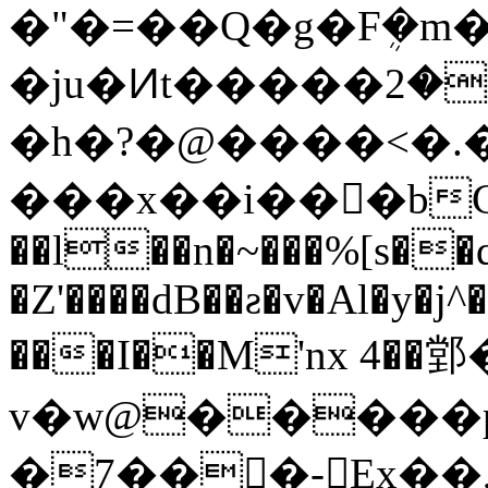
�"�=��Q�g�Fܴ�
�ju�Ͷt�����ݖ�2=�OZ��>���Ղf���υ��x�x�7�4�|0�R�Y��W����0�T`�h���C�D'Yn&&M�q��D#ve�zCM���;O����+���7����
�h�?�@����<�.��|޼
���x��i���bC�
��l��n�~���%[s��
�Z'����dB��ƨ�v�Al�y�j
^
���I��M'nx 4�
v�w@�����p
�7���ْ-Ex��,�&���