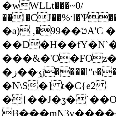
�wWLLt���~0/
��l�CJ��%ˑl�Ѱ�
�a) ,�ט��99A'C �˲|
��D�H��fY�N`
���&�'O�FOz�
�ز��ʒj����l"e��6:K�<�8$�19�r�n�M�M�8�DP�;�q�&�(�ϮJ�v�Q��+�nz�����D�+
�N\S�] t�C{e2
�{��J�ʓ�`��O
B���mN3v����