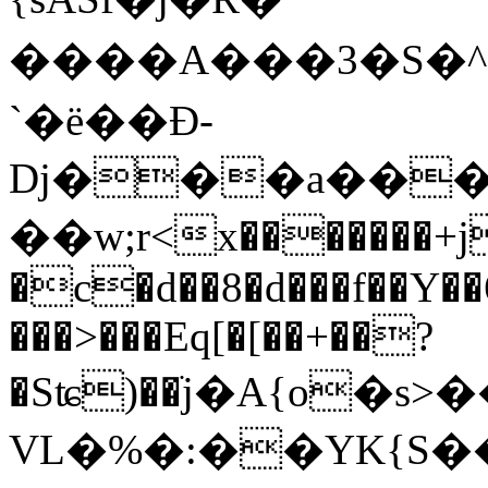
����A���3�S�^�:�Z��r�F#z��\�iY3
`�ë��Đ-
Dj���a���
��w;r<x�������+j
�c�d��8�d���f��Y�
���>���Eq[�[��+��?
�Sʨ)��ׁj�A{o�
VL�%�:��YK{S�