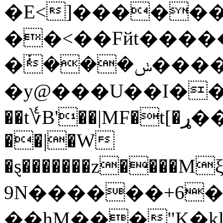
�E<]�����
��<��Fйt�����
�݃���ݭ����ޭL�d��.��S���uh'`���ǝWU/
�y@���U��I���
��t؇B'��|MF�t[�ړ���\.O�f#"���:��>l��B]�������M>��|
��|�W
�ȿ�������z����
9N�����
�+6�
��hM���"K�k