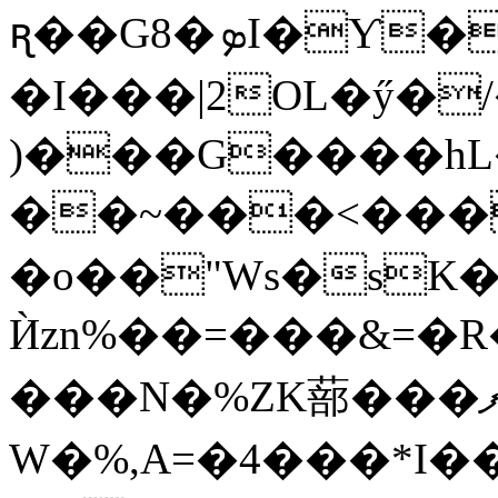
ꭆ��G8�ܤI�Ƴ�� �R���
�I���|2OL�ӳ�
)���G����hL�Ķ
��~���<���
�o��"Ws�sK�
Ѝzn%��=���&=�R
���N�%ZK蔀���ފj�2��wUƲ:��'?
W�%,A=�4���*I���