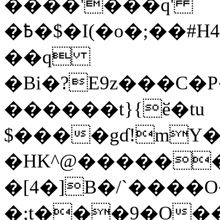
����'���q'
�߿�$�I(�o�;��#H4�Nǽ�p8�~��,��&��~��>=3�G�0�]R��d�I�h8
��q
�Bi�?E9z���C
������t
}{ӗ�tu
$����gɗ!mY
�HK^@�����
�[4�]B�/`����
�;t���9�O�