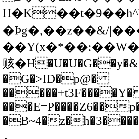
H�K��t�9��h^
�Ϸg�,��z��&/|�
��Y(x�*��:��W��f8$���a�����h|
赅�H�U�U�G��y�&�
�G�>ID�p@�
�����+t3F����Y�
���E=P����Z6��p
�B~4�z�h�3����
۔