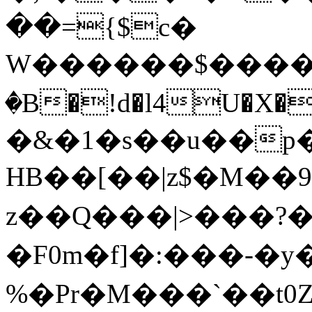
��={$c�
W������$���
�B�!d�l4U�X�
�&�1�s��u��p��LoKU��k���
HB��[��|z$�M��9��Kc
z��Q���|>���?�
�F0m�f]�:���-�y�
%�Pr�M���`��t0Z