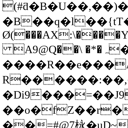
(#ƌ�B�U��,��
�B��q�l��{tT�45)
Ø(���AX:\����Y
A9@Q��\ �*�ہ�/
����R��e���A
R������:��,
�Di9���=��J9
��o�fZ��r�
��=#@7栐�uD~s