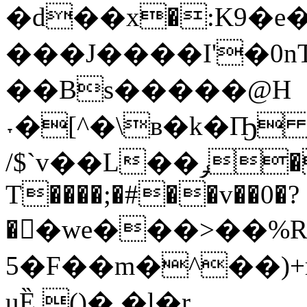
�d��х�:K9�
���J����I'�0
��Bs�����@H
˕�[^�\в�k�Ҧ
/$`v��L��ݛ�� C?
T����;�#��v��0�?
��we���>��%R�
�5F��m�^��)+r�g%`%)h�"�,-
uȄ.()�
.�l�r