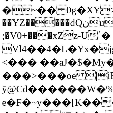
�~��
0g�XY>
��YZ�����dQنuT� ���(�c��
;�V0+���xZz-Uߵ�
Vl4��4�L�Yx�
<��� ��aJ�$�My
���>���oe |i
ȳ@Cd������W�%
e�F�~y���[K��