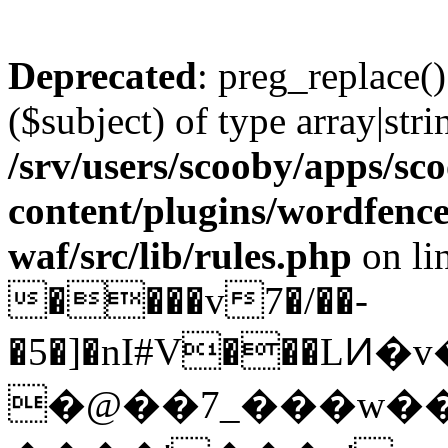
Deprecated
: preg_replace()
($subject) of type array|stri
/srv/users/scooby/apps/sco
content/plugins/wordfenc
waf/src/lib/rules.php
on li
����v7�/��-
�5�]�nI#V���LͶ�v����ږ=�gz���D�e��uE������g���Q��
�@��7_���w�