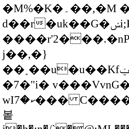
�M%�K�۔��,�M �K���v+�s��,�nU�
d��r�uk��G�ݾi;K��Wu��k-
����r'2���.�n
j��,�}
��˰��u�u��Kfݔ���U7n��2��Ul�M׬�\���ޝW�v��
�7�"i� v���VvnG
봍
j�h�:n�/`�@:ML���