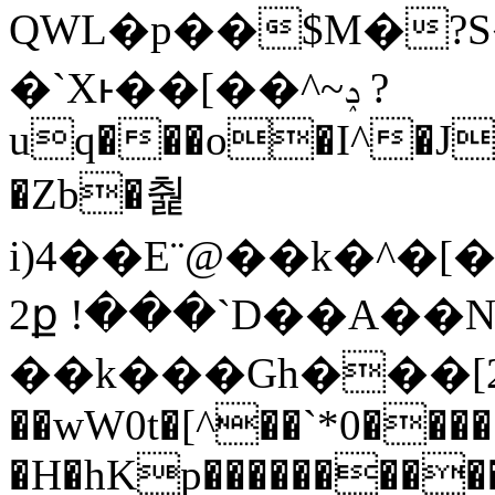
QWL�p��$M�?S�
�`Xͱ��[��^~ݚ ?
uq���o�I^�Ja 
�Zb�춽
i)4��E¨@��k�^�[
2ք !���`D��A��
��k���Gh���[2��t��ݷo
��wW0t�[^��`*0����
�H�hKp����������j