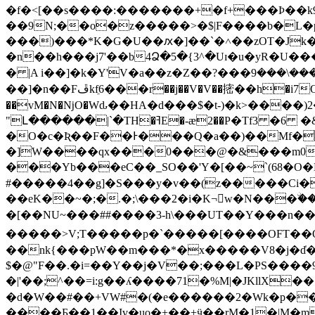
�f�<[��s����:�������+�f+���Ϸ��k9֣$a�(*f
��9N;��o�z�����>�$|F����b�L�p������g���
���)���*K�G�U��ԕ�]��`�˄��zOT�Jk�
�n��h���j7'��b4Ձ�5�{3^�Uɪ�u�yR�U�
� |A i��]�k�Y'V�a��z�Z��?���܇�|���\���9��e�Z�Z�۴_f��a}eu#J]�!7�8=�����4MH��ɨ�n[olK7����&H�G-�T 5�� 7嬯
��]�n��Fڦkfֵ6���r��j��V�V��㨸��h�i7OG?�r�P{+��ԱD"i�2���2}4ɫ��Zk���F�kRB�q��r����0�mju{���?�E�/
��vM�N�ǋO�Wԃ��HA�d���$�t-)�k>����)2�*� $�^2
"Լ������|ˋ�TH�ߔE�-ӕ2��P�Tf3 �6 �&8�"�M
�O�c�Ʀ��F��Ͱ���Q�a��)��Mf�
�]W����qx���0���@�&���m0
���Yb���eC��_SO��'Y�[��~`(68�O�L
#�����4��g]�S���y�v��(z�����Ci�75�%� 
��eΚ��~�;�.�;\���2�i�K¬w�N���ۨ�����X1n�'i���Yn��6;�U��
�[��NU~���##����3-h\���UT��Y���n�
�����>V;T�����p�`�����[����OF
��nk{���pW��m���*�x�����V8�j�d̍
$�@"F��.�i=��Y��j�V��;���L�PS����9ݻ�@JG;R�@���o//'�$xqhy�bוBp�;�7��/lo���N������S�[v��(��_*�a/v�5�wi@�R9="ť̩�(�>�<��ѼH�h����R-(S�
�|'��;^��=i:g��ʎ����71�%M|�JKllX��
�d�W��#��+VW#�(�e������2�Wk�p��9
����Б��1��Iv�uo�+��+ӵ��rM�1�|M�mn