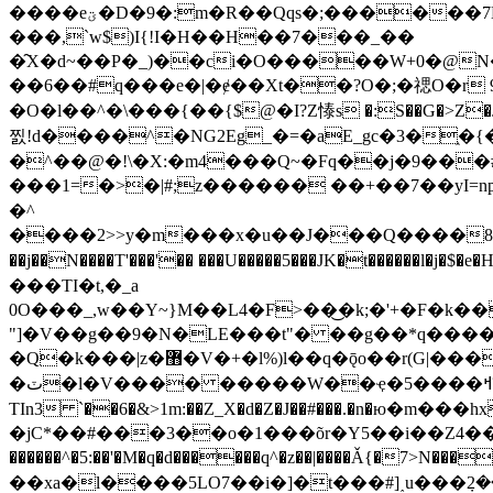
��
��eؾ�D�9�:m�R��Qqs�;������7ΓH/iڦ+�������:0�X�u<'���I'�υ�~Y'j�K�!��)JfYy��3}
���,`w$)I{!I�H��H��7���_��
�̑X�d~��P�_)��ci�O�����W+0�@N
��6��#q���e�|�ɇ��Xt��?O�;�禗O�r 9
�O�l��^�\���{��{$@�I?Z㥭s �:S��G�>Ζ�J��F�A��X4�%�
찘!d����^�NG2Eg_�=�aE_gc�3�֑
�^��@�!\�X:�m4���Q~�Fq��j�9���#)
���1=�>�|#;z������ ��+��7��yI=np�Dwr�M�xxzzu�ᆁ3��i��z�3��ߝrNw@
�^
��j��N����T'���'�� ���U�����5���JK�t������l�j�$�
���TI�t,�_a
0O���_,w��Y~}M��L4�F>��͜�k;�'+�F�k��5.��D+t����ѭ�4r*]4��}4�h�ݐ��6P�A�E�R��p�zۤ�<�CqK�ާ
"]�V��g��9�N�LE���t"� ��g��*q����i
�ٽ�l�V���� �����W��ҿ�5����ߞ?���o�|�=����_k��ϟ~%�QkT/>N�RA �,�ڢ_�
TIn3 `��6�&>1m:��Z_X�d�Z�J��#���.�n�ю�m
�jC*��#���3��o�1���õr�Y5��i��Z4��O��k�|Vy��d�� ��W7�
������^�5:��'�M�q�d������q^�z��|����Ǎ{�7>N��
��xa�l����5LO7��i�]�t���#]˰u���݀2�����wסߞk�v7��m���pu95�RA�b�#��T��|J����:~�ǉ���c�c��