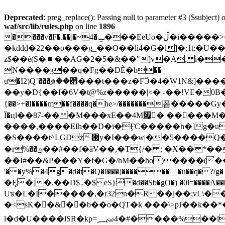
Deprecated
: preg_replace(): Passing null to parameter #3 ($subject) o
waf/src/lib/rules.php
on line
1896
����v�F�.��j�~4�ݒ���EeUo�ڵ�i�����>�x{t@�" @J%W׬���ּ�<�y��/"�Sb�m�-
�kddd�22��o���g_��O��l
i4�G�l]�;1t;�
z$��è(S�⛯��AG�2�5�&��"]v�A, i�
N����ʓ��q�Fg��DЀ�b��
ư�I2)Q`���ቌ��׋���t���z�FӬ�4�W1N&]�����o�Z�hZޫ��vG�N4���$���b�P�t:�h�������͘V)�t���?
��y�D{��I�6V�t@%z�����|<� -��!VE�0B�/�eiϨ
{��>+�I����m��f����q�he>/�������폽�����Gy
Ï�цl��87-�� �M���xE��4М׏̝� ��􌮻���M�Q��,X5R�v��~^$T�y�>��yya��ۘ0i�(R�e>�c=]���L������،�u��w]��(�
����,����EIh��D�i�ӺC�����h�]g�u
�S����t^LGDż޷y�I���w|��5����Q�Li��a��q;�o?�(�����$J�4n�]��ɜ�w>�nA4�R��Ϗ<�l���11͸H��O?�0N䆭�'
�r%��ݶ��#��f�ăV��,�T{/� ; �X�� *���~B:��C+a!�듼G� ӛ�y���p~�^8�& b�^�IW[�x[?]��X �2�����,�*'�-W
�̀�I#��&P���Y�f�G�/hM��ho)����(̚
'��y%�4g�d�t�Q�I���]�������u��q�?/g� ����׻ʚ���7z9#Uy��js����Jq��h4��y�z?���]���
�Ę�]�,��D$܅�$eS}͆�d��Sb�gO�) �0i=����Ʌ����`��^ �$I'O�Q�d�kje���Ԩ��5}²-���e��5ff��q�I5��=i�� d�~O0�$����r5�&�k�
Uҡ�L�I�����,�r32n�R ��ͅi��;vL\��"=e�U��(mo�+���,i���3
�<sK��&��b��o�QT�k ���\>pJ��k��
l�d�U����lSR�kp=؄4�#����%��l��IZ��6�S��Z�#����K w��< ������e�������ì�����/���$%.EF?5ܭ�E�F���K�T��`�d��`پ?