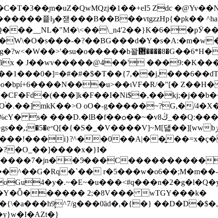
�T�3��̮m�uZ�QwMQzj�1��+eI5 Zdc �@Yv�
� ^ha����)OBDx�}
��__NL�"M�\<��\_n4'2��}K�6��pӰ��D�
j`�W\�O�s���-�?��BG���d�Y�s�A:�m�w
<�W��>'�su�o�����b꽐᜛����8�G��6*H�
���0�]=�#�#�$�T��{7,��j,���6��dT
o�bpí+6����N���u>��ιVF�R/�"[� Z��H
k�F��I�Ni$�,��kj;�j��b��y]ݍ=��h>iW�mi���V�:;� ���7�
mkK��>O oO�-g�����~?G,�/4�X�TҞjح�㹖d7��OC
f��ѻ��~�vڭ8_��Q:���%˴��pg։-���m�L�e<��З���V�
���e+o�֗�m���-/W�D
��!���i}?^��0��A|��͍��=x�ç�
oGu4�y�.~�E~�u���<#q���n�2�g�l�Q
�Y�Ȭ������ 2;�8V��� wTGY���k�
�a���h9̧^7/g���0ȁd�,�{�} ��D�D�$
}w�I�AZt�}