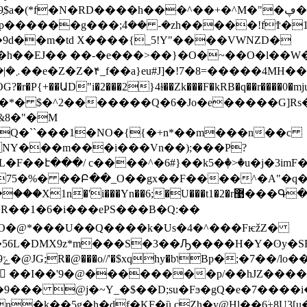
�N�RD����h���^��+�^M�"�ڥ��]��E�W���$|
;ܳ4�� -�zh�����!fϮ�1W �2'y�ݓǽ^�ͬ���gx����
9d��m�td X����{_5!Y"����VWNZD�
��h��EJ�� ��-�e���>��}�O�~��O�l��
�������Q�6�Jo�e�����G]Rs�|Rf7��eN�V�?/2�٣�� 
Q�``���1�NO�{{�+n*��m���n��c
NY���m���i���Vn��);���P?
�F��է���/ c����^�6#}��
k5�ٖ�>�u�j�3im
��Բ��_O��gx��F����^�A"�q�l+�l1F�5�:H�
�t1�2�r޹���Գ�$_F�aw��VD^C<*SE��5��㢈�Y�O�Z��
�R��1�6�i���ePS���B�Q:��
T��O�@*���U��Q����k�Us�4�^���FѥžZ�
�56L�DMX9z*m���S�3��Ԡ����H�Y�ʘy�S
�
򓬘 ��I��'9�@��������p/��hJZ����A�γ�+
��� @j�~Y_�$��D;su�Fϧ�gQ�e�7����i�
�k��5g�h�df�KF�ȕ.cZh�y@Hl��6ؗ+8U3