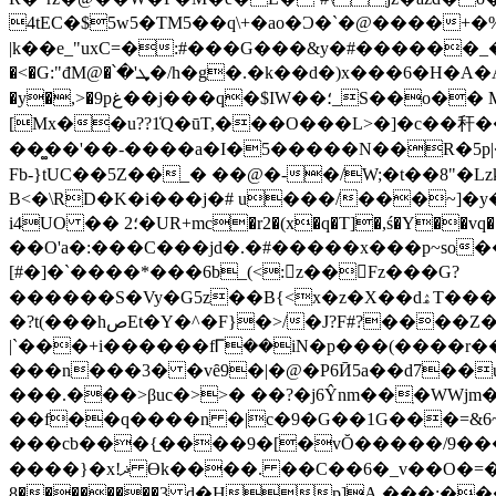
4tEC�$5w5�ƬM5��q\+�ao�Ɔ�`�@����+
|k��e_"uxC=�:#���G���&y�#������
�<�G:"đM@�՝�'ܜ�/h�g�.�k��d�)x���6�H�A�A4*�.r>�|������B ������2��iv��� ��_�]��~��:b����$��֯WԒ
�y�,>�9pغ��j���q�$IW��؛_S��o�� M�umb�ِ���U������hS{�>vM�����8+b��� Rj��Ί��wt\��4L�\K�p�M��.�1#
[Mx��u??1̒Q�ūT,���O���L>�]�c��秆���[�*f9yf���U
��͚��'��-� ���a�I�5�����N��R�5p|�
Fb-}tUC��5Z��_� ��@�-�/W;�t��8"�
B<�\RD�K�i���j�# u���/���~]�y
i4UO �� 2؛�UR+mc�r2�(x�q�T]�,ś�Y��vq
��O'a�:���C���jd�.�#�����x���p~so���j�r%׳��Bi"N)����yO��3ߟ�j ���{�
[#�]�`����*���6b_(<:z��󭁱Fz���G?
������S�Vy�G5z��B{<x�z�X��dۿT���8�*��m���ߟ�5�G+ޢ�Ń�KBE@���(D�������,�#�;L��D�8��K�5D��C��
�?t(���hصEt�Y�^�F}�>/�J?F#?����Z�лq���Ð������ki���c+UT�^��y1y�8��?
���n���3� �vȇ9�|�@�P6Ӣ5a��d7��u}��j�����ŤM׫�f��tc5�
���.���>βuc�>>� ��?�j6Ŷnm��ֽ�WWjm�
��f��q����n �|c�9�G��1G���=&6
���cb���{̱����9�[�vŎ�����/9���op�
����}�x!ޛ Ɵk����. ��C��6�_v��O�=�3 &?���m~<ܼ�p�}�Ң�߻[��~
�8�������3 d�Hp]A.���;����Щ%^|m�|,�@��aN��ۧ�-�"��{R�c^��ȟڕ�m]q�ݱލJ�d7��Y����ώ6��ꗝ�