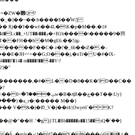
�=�ZW�΢Q?
+B}h����\�����9�巺
T��FH��b�M�gE6.��5)g-
�����F��C� z�|'�_6b��ιZ�.�-
E�JH=^+��G;O���j,�nTr� U�#�lX-
��F�14� m����!��-��V܃?
|`���+i������fᎱ��iN�p���(����r���,i�X.0wg���c����Hݓ���ߣ�>0 ��>����7\'�&~�4w�B�ԯB��ڃ��
T��:Uy}
� V�&�j�ꢙ_V�j��t4/;Owye6`�ֺK?
�H꣢�gj}TL�Bb�����u��15��ͽQܽ�`��}