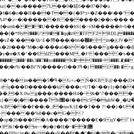
�%z{��a����7L��0�鍩6��07�P�u
_�f�6�o��H���T��{�$*:t+�Z���\��"
';8��`�qq�z9�TF F2RDLj�����d�Lc��_+UT��r���ڊ�
vZ�`���Ԇh^E�䍸���|�h6�԰� m�j{JV�
Lzk�20���"M�o�/���a6�b�S���g���v�đ
�y�ѳ�X�"��EdZ���M_�I^����ԏ����
��xo�����K�?����=i���L�)��4�
������|���^��k3͘��7
�t �+gϩ]�"
φhW�_�Ա����}�a_r�:����� M��}
k;B���F��;�_f�nֵwK{E��T�� ?^��}�U��
~�����%8��c�G� ?
2b���D�A����/?�����E�9qY�⠏J/��@�"�