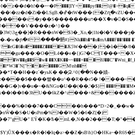
f��;!@�>�q�|���FjY
ղ�vZU���NN�4�\en� �&�Q���]� u�?
�uח��Xެ�v��S����Q��(G���>���oFXii�S��
�{U���Ѵ����z�^}��
��aSɕc�B�8�9��k�;:2
�w�ր�#\����鿕#}Nk��h�*�u�mA���F��!��� �7�
G?�C[T���=�X� �C���~��a����
��g��$�w� ��X�K��~~���+���8J��C"�Wni_�f_�
�GM\nh��
�*T��H��z`�yьK� ��֢Ձ.^0{��N��嫧-
z����$����뺠��u^��R��e5� !����<�m�
]v��u�~�&NGu�U��(��,'�$} ���8��!�M�
>�����%�0��7���C��h���*D>2�_��
C��nŴ��S�U�sPm�%J��W�5�6�Z[�)
�$Y)ǙX���x�R�I�Iq�a>��Z�sB\h}O�HKa~�R