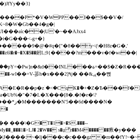
������P*�V�WPP��I��$��V�/
K~8�W�Gb��4�g�|
i�G���<-g+�}
������9�@�#q�["�8��y<(\�H8z�G�,'
���Qt�.��ۡ���pY=�Pw]n
�&d��INL���ة=��
$�Z�R���
.xo���-wӀ��=V-荹h�x���2]۹j� ��&ݷ��뻕
�Ub%�"�7�L�X���[8�.�f�e�\?
�Q�k���|z�޻�V�+�l%)l��q�ǭo��r(G|���r�n���DO��ŅZ|,q����=4+��d{�Q6�7 ����*ز�M��
�����N'5��6d����N�
���My��_���1�>Ǉ� 2�W�� s�џ ͪr��M4���� ��瘚�y���