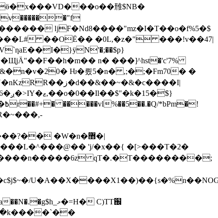
��ӫ�x���VD���o��雃$NB�
v������"f
��G������ ǉF�Nd8����"mz�I�T��o�f%5�$
&�n�v�20� Ƕ�릤5�n� ,;�;�Fm70� �
�:����n�����6z qT�.�T��������;