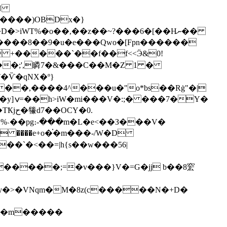
�N
>iWT%�o��,��z��~?���6�[��Hނ��
����8��9�u�e���Qwo�[Fpn������
 +�����`��f��f<<Ӭ&0!
�Ѷ�qNX�º}
� ��,����4^���u�"o*bs��Rġ"�|
Y�
Y�0.
��`�<��=|h{s��w���56|
�y�>�VNqm�M�8z(c�����N�+D�
�,�m�����