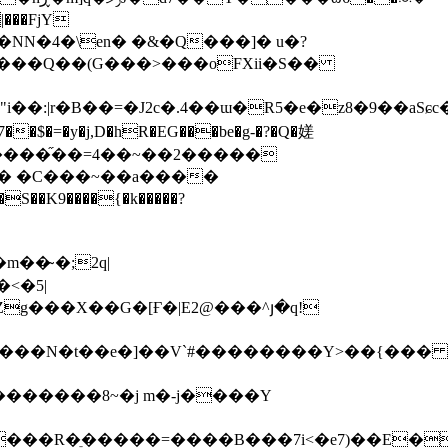
�$�=�y�j,D�hR�EG���be�g-�?�Q�嫅
S��K9����{�k�����?
�̴ �;2q|
<�5|
w����N�t��e�]��V`#��������Y>��{���
6S����R�ֵ�����=����B���7i<�e7)��E�