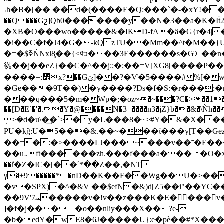
˓h�B�[�� ��d�(����E�Q:���`�-�xY!��I�z��d�h!��ޟ�P���]IY=���py
��Q���Gշ]Qb0�������y��N�3��a�K�Iۛt2��\�zz�d�Zi��LSgB.�ߝ�tW���{�Z
�XB�O���wo�����&�IKD-fA�ӓ�G{r�4|�����s\�y��S������
�i��C�f�J4�G�-kQͮzTU��Mm��^t�M�
E������s�Ѡ_��n�3W;\3ڇ��]�R���nW�$3�_Xo,�|1hi�l�V���ӡ�"i��:|r�B��=�J2c�.4��ɯ�R5�e�z8�9
�=�$ߧŃNxl8̥��{<ӵב���З
㣨��j��eZ}��C�^��j:;�;��=V[XG8[����P���-
����=:׾x?��Gݶ]��?�Ѵ�5����#%[�w?�eG�6�o�����Z�����Ѫ5W���}j�ů��/8����֞��=4��~��2�����
�Ge���9T��)�y����?Ds�f�S:�r���:�r�gu���:�O�Ƚ4��ء�{)
���q���5�m�Wp�;�оz~�~���?C�>��1���W
��[D�E`�'�.�Y�@����N�3+����n3�jZ}b��&�\Ǹh���l*W3�ߴN["��ӫ���
ܼ>�d�u\�͢�`>�y�L���8�~>#Y�&�X���
PU�kǧ:U�5���&.��~���ΐ���y[T��Ge
��=�:�>����LJ���~���v��ˉ�E����G�
��u܅ft������zh.���f���a����O�x��l��8�3hU��6kZ�^z���+&������Zg���X��G�[Ғ�|E2@���^յ�q!
��ΐ�Z�IC�[��՛*��Z��,�NT
γ�+9�����*�nD��K��F��Wg��U�
�v�SPX)�^�&V ��$efN �&)d[Z5��i"��Y
��9V'7ܚ�����v�!v��z���K�E����v��7"gU�" EÝ�K�Ѣ�mL�,N��2���T;�"��������8~�j m�-j����Y
]�f�ϳ����o��nliy���X�� ?e-
�b�edY�wE8�6J�����U}:e�pè��#*X��