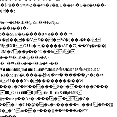
E�\ s��hZ���Ϩ�tLU��|<)�Ġ�c�O��-
\&<=�D�Ш�@Zm��Fλǋa,/
:ö��Sj/]7�G����8d��|��
�X2M�Z��p�t�^G��bι��
j%� ��f�m��2�h�lFU�5�*�EM)��c��/
ˎRJ�hc])V�6����ֆ �� �����ر*�q�
_G�������{�p�v=�=�o'&��pH/5B
nR���eb�CJ�@� �z�<�����v=��:L �&�躖
�hш���