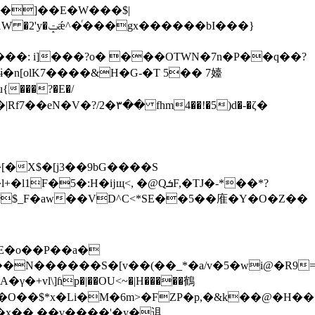
��bI���}
W���: i]���?o� ���OTWN�7n�P��q��?
fhm4��!�5)d�-�ζ�
F�[�X$�[j3��9bG����S
ĳщ<, �@QܭF,�TJ�-*��*?
E�o��P��a�
vl\]ɦp�|��OU<~�|H�����鶴
O��$*x�Li�M�6m>�FZP�p,�&k��@�H��
[u�x�� ��v����'�y�䢐