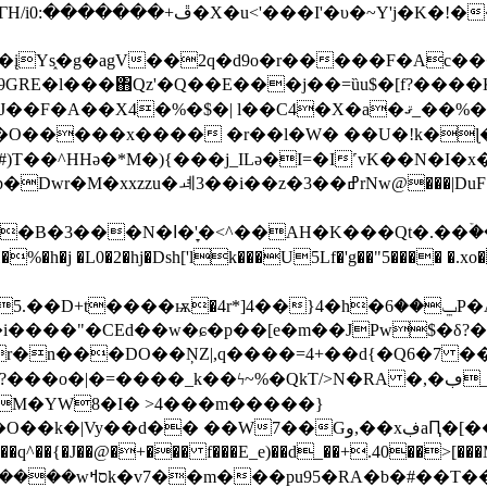
�įYs֑�g�agV��2q�d9o�r�����F�Ac
GRE�l���΋Qz'�Q��E���j��=ȕu$�[f?����
$�| l��C4�X�a�ޤ_��%�Л���aίc��|U'�~��AJxx4
�{�O�����x���� �r��l�W� ��U�!k�ɭ�
T��^HHǝ�*M�){���j_ILǝ�I=�I˹vK��N�I�x
���|DuF��z6l�r�~�X�$��鉜L;9{����?m���v�f�wr��|
����2>>y�m���x�u��J���Q����8�B�3���N�ߊ�'�̞<^��AH�K
e�H�%�h�j �L0�2�hj�Dsh['lk���U5Lf�'g��"5���� �
�+�Z�Ѣ���f�D����uX����X0tY�>Zp��R��kH���)�O�����4 ,�Q���,9�i���l�ڭ�-
����"�CEd��w�ɕ�p��[e�m��JPw$�δ?�a
���hxM�YW8�I� >4���m�����}
�Gو,��xڣaԤ�[��� ���\�G� T�1�>�S.���--
���q^��{�J��@�+��� f���E_e)��d_��+.40��>[
�gz �m��fY!~�~v-