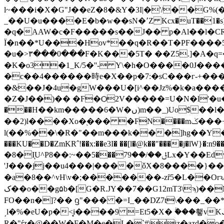
l~���i�X�G"J��eZ�8�&Y�3I|�'/��G%
_��U�u����E�b�w��sN�٬Z Kcx�uT��1�s]&__��|�kO���X:O�x�Һ�Zg�L�Z��|��}����;
�q�AAW�c�F�����s��J�� p�Al��l�C
Ϊ�n��*U���Hov*��q�R��T�PF����5�u�
�u�>٣���0���F�K���5T� ��Z5.]�A�q=�=Z클Y�"�d_2�� ��0C棤�z�]�ܲ�D����s��1�-
�K�o3�1_K/5�''- Y\�һ�O����0J��
�c��4������時e�X��p�7:�sC���г-+���~e
�&��J�4u�gW���U�[i^��Jz%�k�a����nO�����|�ED Zq��ʪ�޵��,��|"�!c����e
�Z�J��)�� �F�Ѻ2V�����=U�N�l'�u�
���H��km�����6�W�ں)m��_)Uo$��l�ֹ�]L�U>G�B-��TQ�#<�D�3���홶�u�pԫi��\��nK�Ty��i�A}
��2)l����Xo�֭��� �FN����mݢ���+& o��:q����Z� ]׫2���]׋)$�� ��g�sĪ��K�_�s�x�/�+�.h���
l(��%��\�R�"��m���k���]hg��Y��-$q�
���KU��D�ZmKRˆ!��x:��e3I� ��[l�@k��"����j�
�8�I͉U^Pݪ��/��79���5��~:��8Lx�Y��Edv{���ӭ�Tt�8jJ��h9@Z$1���TȀm�N0����K�#eU���Χ<�����������W
'J���jj��u4���|����ǒX�8����}���;���E���\u��E�l���BںD��
�a�8��^vH\v�;�������-zȓ5�L��Orԅ畓՟�&
ک��o��g۵b�[G�R.JY��7��G12mT3\ϡ)��M��B�� �C�}ε���\���Q�DCf�I�u/.ʓpA��@y�mzܤ��Az�<������Z�
FO��n�]?�� ᦋ"��� �=I_��Ǳ7t\���_��
͵l�%�eU�p�<̻i����9 =Et5�X� ۗ���횋vKڭ V�����z&�.���z#��J������]�obO�_�"ň,m��+���۩��%���a�ϐīF
R�"ŕz�@��W�F�M�e�L�`#\jz�azd�