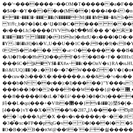
��'=�������=��OM�T������a�F���^Ҫ[
�$4�~�Y��i��s�(M��}���4��4\�n�
���>���3�<�����zN�����M/j�� �M��
Yi߉cˍb�P�ǖ�Ł�^Џ�I0�C� ��� �����L��T�a��?d����<��|36�Ԁm�nj �������L# ��OË�� �0L,�z�" ���!v��47|
�r���Lb;5����DVV%�է��MÉ�� �"�Ӂ�~�m��ݏl+����/��i��du�V�B�m~�$V`ƞaE��
�3����$" lÍ���\]�rHShe]�r8zfU�x���ӏ�D�:��pM�t����N9w{<�׸�g���cٳ�NF�H��,�}�
�Y-3�6�kH]�k�V.,U��U��1C��;9�j�9|�c
02S� ȸ��� �ޑe>O����� � ��l$��`�I? }�Ab�}�I|?%#6!�w��#{w����U�nKzRR��ز�d��&��~�&�c����I|
�Al�Fh�i�ĦoQ0��pF�$=��B�+F� �I0Hx۞a�!�1q�ﹱgZ��$�Ӕ�1n@�b�~d�^���t��i\6�ږ�>IY�ޱ,��o�
���6C�ѯk�Y$�-�X#ߍ~��c��OиV�x}RA�ԋHU �~��mR3�=DQ�~?��7�̟�M�>��n݋�����~>j��߿r��#+� �����vl%��5��.�Q/*bPm�!
�sʅ&U
UQ}��/]�ۿ�H�~�7�W���Z�V�{�n����5t�_���.������}̍���t�iǠV"d!�* R�~���,-
��cuw�2s���X�:������,n.��&o�^o�n�� 
���b�N��r��):�I)�����}"Y���u`_y?���X�׷gݷo�ޟ��C�G������L
���b��3�9�2���9��W���{@��޻ˬ�e���_~@��u�Q�h�&�|������|?���=��lH���L�^���@�� 'j/�x��{ �[>���T�2�
��/8�����H
�zL�7�Eś^���3�8�Oν)���
紏��L�qo|���+�Vǀlb�޵��}v�4��Q}槩$�[�-��:m� ]�u��4�
[4���}vY��X�Y��%�2H7لA����+ƱpBԒ��D��h�b�c��=�Cgp$�:�N��H���W��c$j$~�/U�A��X����X1��)��{s�%n��NOG�U]�ddi�R��9�q�b���a��_��7����ެu
��ٲq���Ap �X ��v�v�����y�<��;H8��RX=� ׀�yJBR�C(�X�0ΧY�4J=���?-
�3�͋�xc�FP��pqG�v� 0�f���l��$��ڳ*� ��H�a�%��:�U�AJ���Hm�����F���C��p�HK1a��N�.�g$h_މ�=H�
�O�B�)�B��אW@��9�`�;�쇨�����O����#�>�Da��W\ޟM�߰]���<������k����`��