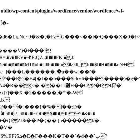
/public/wp-content/plugins/wordfence/vendor/wordfence/wf-
6�Lқ,Nu~9�&�,�FzG���<��i�/Q���Ҳ�0�l
�EV�~�E.QZ˾;����FK �J:
|�����MT�nh�L�I6���hr�z?�_]h��$I�H��i��a:N+�
*��R�E4[�J��h���$clՠ6�������)�g�^
x
!�V�