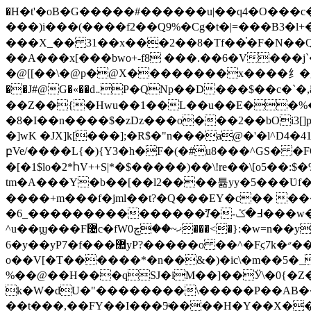
�H�t'�oB�G�����#������u|��q4�O���c�C
���)i���(����f2��Q9%�Cg�t�|=���B3�l+������쭅lݹ�잳���B��B��vtgzzHp{�pk�
���X_�� 31��x���2��8�Tf��֗�F�N��Q�
��A���x[���bwo+-f8 ���.��6�V���
�@[[��\�@p�@X��������x����纟�g�?w
��J#@G�«��d܅P�QNp��D���$��c�`�,ãx � J��wv�����@4��' ���9:�K����;',瞵7�&���C��M�Z 1 �
��Z��{�Hwu��1��L��u��E��%��1
�8�I��n����$�zDz���o���2��bOi3[]p
�]wK �JX]k[���];�R$�"n���a@�'�l^D4�41�CF�Fd�(���]
բVe/����L{�){Y3�h�F�(�#u8���^GS� �FO֔�.��]
�[�1$lo�2*ႹV++S|*�$�����)��\!re��\[o5��:$�%cY� s� ���D.�lB�
tm�A���Y�b��[��l2����튦yy�5���Ʋf�gs��ִ,;�5�e״Q[�{�S�_�V����V]~M[덃��][wwbݫ �
����+m���f�jml��t?�Q���EY�c�� ���
�6_���������������Ꞽ�-߃�ݣ���w�?�O_��]����x�}I�
^u��ϣ���F޴c�fW0ޚ~��ڇ���<�}:�w=n��y����7�jn��5ͯ���C���������������;=�v���}V�=G�jj b��8䆖
6�y��yP7�f���޺yP?�����o ��^�Fִϛ7k�״���^��G�Rq�`�� r�5���w�o6��;M�m��-
o��V[�T������*�n��&�)�ic\�m��5�_
%��@��H���qSJ�iM��]��Ӱ\�0{�Z
k�W�dU�"��������\�����P��AB��{\
��t���,��FY��I���5ͮ����H�Y��X��y