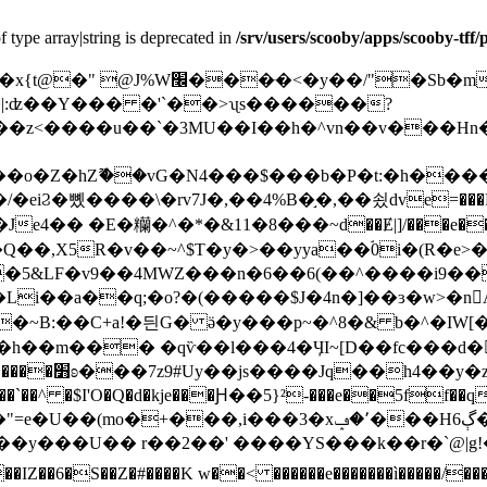
f type array|string is deprecated in
/srv/users/scooby/apps/scooby-tff
U��|:ʣ��Y��� �'`��>ʯs������?
��z<����u��`�3MU��I��h�^vn��v���Hn�d
�뼸����\�rv7J�,��4%B�֣�,��쇴dve=���R=.�v�
�Je4�� �E�糷�^�*�&11�8���~d��Ɇ|]/���e��e�b�
�5&LF�v9��4MWZ���n�6��6(��^����i9��
��h��m��� �qѷ��l���4�ӋI~[D��fc���d�
}�%�|��;D�
�x٬�ݡ���Hڳ6��r}IܳZJ$i��P�{�� [n�����t/�-
*��y���U �� r��2��' ����YS���k��r�`@|g