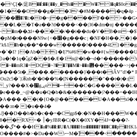
�/足B��̕:��{��y_�hi� �W�7 l�q�$0o
1���O#��g��3^�#M����j�q�4p ۰
~�&ۧo���΋�?�i:�0�~j�g����F��+
I�}ӱN'�;��$p}
�ЩjӒ"��F��h�m�� n� ���]^hst�'c'7%
8�Ykѣ1�h�q��*���w�����!����4£}�
�g
0��Il��$"�k�15�$}
Ou2c5�ʹ}Ӂnb�'�0��%�[N������"��t�|�:(
���?�� �W�n�޻�|
�A��� ��(�{O�@�� ���U�A��xȋ
 C)TT֌