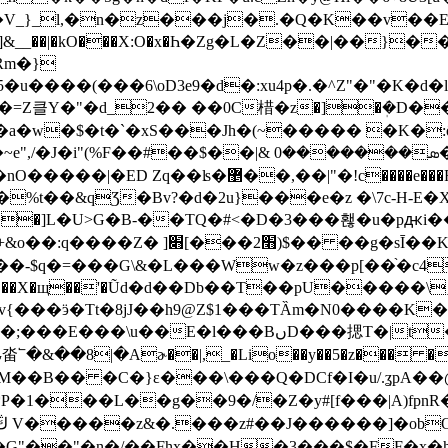
(�V_}_l,�n�z���j�.�Q�K��v��
Rm�}
���(���6\oD3e9�d�:xu4p�.�^Z"�"�K�d�l
��a�w�$�t�`�xS���Jh�(~����� �K�
",/�J�i"(%F��#
��$��|& ܣ�������0��gɭ����VZ���W�)��-�b�o
���F��X�̈G��ף������tAP�7⢅��Yq�e��|
%t��&qƷ�Bv?�d�2u}���e�z �\7c-H-E
=���G\&�L���Ww�z���p[��֨�c4� ��Fs���
lW}�:n9����X�щ��'�Ũd�d��Db��T��pU�����\
�揌T�|t���2�7�Ѥ�����8�0���H��7���
��8|�Aɚ��|,_�Lio��y��5�z��� ���
*P�1���L��g��9�/�Z�y#[f���|A)fp
o�G"��"�n�/��Fhx��H�3���$�FF�x