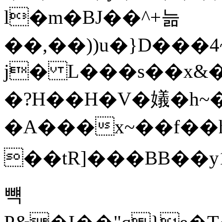
l�m�BJ��^+늚
��,��))u�}D���4
j� L���s��x&��9QBb
�?H��H�V�嬟�h~
�A���x~��f��h
��tR]���BB��y
뺵