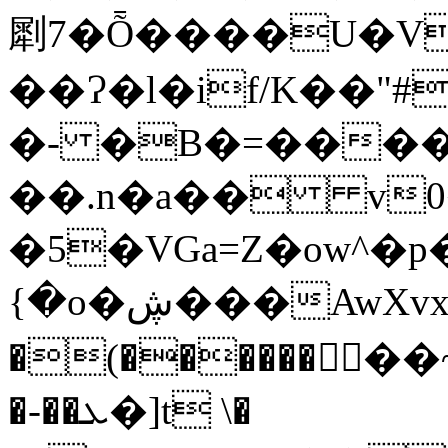
㓾7�Ȭ����U�V
��Ɂ�l�if/K��"
�- �B�=����
��.n�a�� v
�5�VGa=Z�ow^�
{�o�ڜ���AwXvx��߇�,Ĩ"Bb�$�}ū
�(��������
�-��ܥ�]t \�