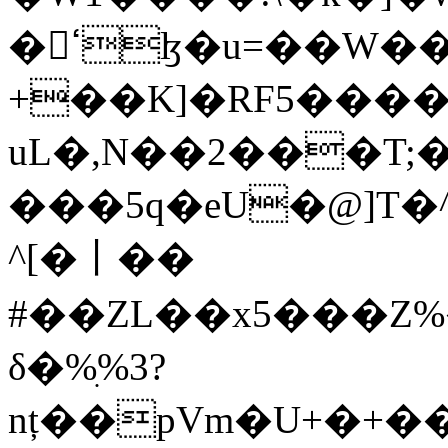
�ߵɮ�u=��W�����h�YmR܌�|
+��K]�RF5����
uL�,N��2���T;
���5q�eU�@]T�^U�C
^[�⼁��
#��ZL��x5���Z%�>���m�V%�&
δ�%ִ%3?
nț��pVm�U+�+�