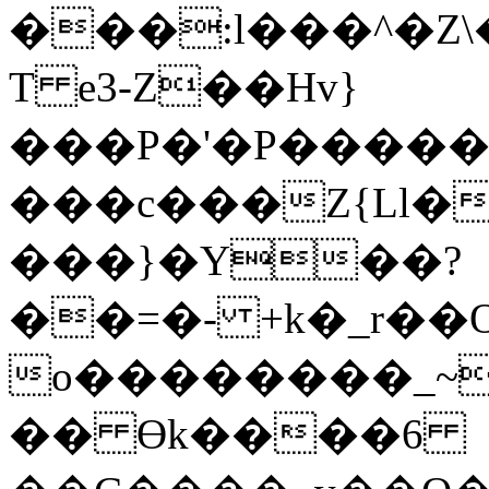
���:l���^�Z
T e3-Z��Hv}
���P�'�P�����i��Mr�p�꬧�u�1��a[�v���N����%�%�
���c���Z{Ll�bo��ߟKp�1��3��="
���}�Y��?
��=�- +k�_r��
o��������_~�1
�� Ɵk����6