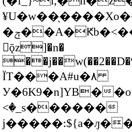
(�f_}~l,�n�
¥U�w��֖����Xo�
�ݼ��A�Ԟb�<��yJ��j�!3�j"^���s�qt�g]D/
ǭz]�n�
��j��w(��2��D�
ΪT���A#u�٨
У�6K9�n]YB��o
<�_s������
j�����:${a�ԓ�