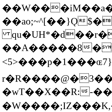
��W���iM��a���f
��ao;~^[��}Ǫ$�
qu�UH*�d��r�
��A�����8�n����x
<5>���p�1���ɶ7
r�R����@�3�
�wT��X��R:-��"%{
�W����;IZ���