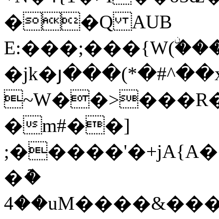
��Q AUB
E:���;���{W(ۨ�
�jk�յ���(*�#^��xڍG����l2����/ul�J�
~W��>���R�5
�m#��]
;�����'�+jA{A
�ު�