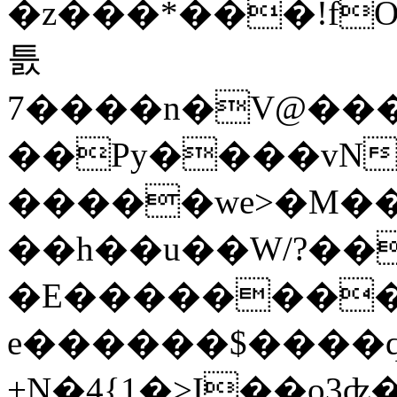
�z���*���!f
틄
7����n�V@����qۮ�����ף�6�jB�@���
��Py����vN
�����we>�M��j
��h��u��W/?��e.&1�ן���
�E��������R�F�ޱL���î��
e������$����q
+N�4{1�>I��o3