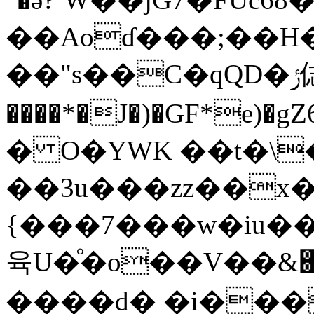
��Aoɗ���;��H�
��"s��C�qQD�ݬ俧H���
����*�J�)�GF*e)
� O�YWK ��t�\
��3u���zz��x�
{���7���ԝ�iu���
육U�ͦ�o��V��&܎�� <}��vU-
����d� �i����