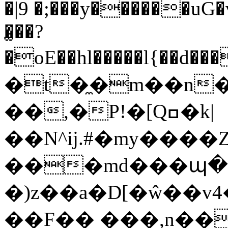
�|9 �;���y������u
�̫��?
�oE��hl�����l{��d������ƕ
�t�̼�m��n
��,�P!�[Qߛ�k|
��N^ij.#�my����Z
���md���պ�����
�)z��a�D[�ŵ��v4
��F�� ���,n��