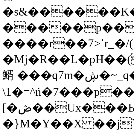
�s&������K�1
�����p��
����r��7>ˈr_�
�Mj�R��L�pH��(�
~_q��ݹv
䱬 ���q7m�ڜ�
\1�=^ń�7���
p��
[�ڞ��Ux���Ь��Gk��Y���|
�}M�Y��X ��j`