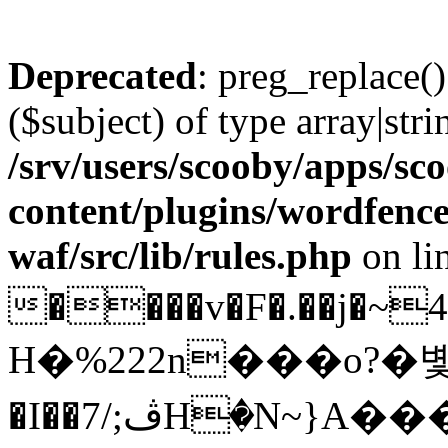
Deprecated
: preg_replace()
($subject) of type array|stri
/srv/users/scooby/apps/sco
content/plugins/wordfenc
waf/src/lib/rules.php
on li
����v�F�.��j�~4�ݒ���EeUo�������:.������(�E,��J.׬���ּ�<�y��/"��b�
H�%222n���o?�볯�
�I��7/;ڤHٛ�N~}A����^/