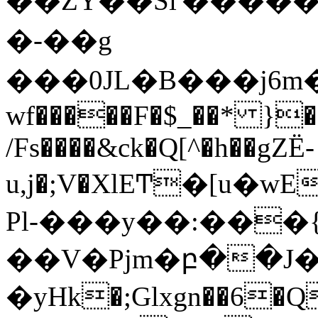
��ZY��Si'�����
�-��g
���0JL�B���j6m�
wf�����F�$_��* }�
/Fs����&ck�Q[^�h��gZË-
u,j�;V�XlEͲ�[u�wE�u�c=
Pl-���y��:���{
��V�Pjm�բ��J�
�yHk�;Glxgn��6�Q�}8׃Is~�����