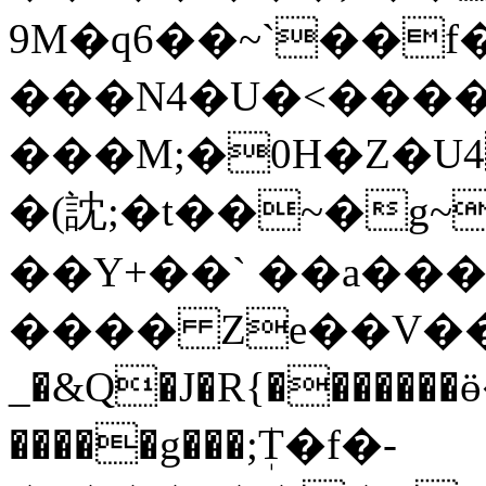
9M�q6��~`��f�
���N4�U�<����
���M;�0H�Z�U4
�(訦;�t��~�g~
��Y+��` ��a��
���� Ze��V���0�=��3��ٵ��zuI4�0�)�2��/;I:H�N�m^l�es�vw2�]g�
_�&Q�J�R{�������ӫ
�����g���;ܲT�f�-