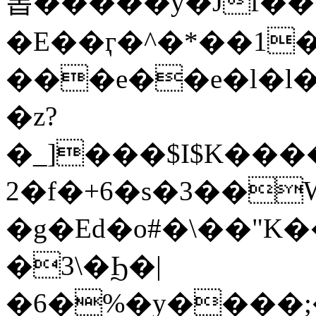
폽�����y�Jf�
�E��ӷ�^�*��1�
���e��e�l�l
�z?
�_]���$I$K���
2�f�+6�s�3��
�g�Ed�o#�\��"K���
�3\�Ϧ�|
�6�%�y����;�L���ݦDF���f�_�}c��