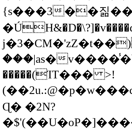
{s���3��짊��
�ÚH&�D�\?]�v����
j�3�CM�'zZ�t��
���|as�v����̾�Ɩj޲��y��R�{�;�޿�H�o*���#R\
�����(ΊT��� >!
(��2u.:@�p�w���c�5�ݓ���y.��0���3Q[�ė�
Ɋ� �2N?
�$'(��U�oP�]��