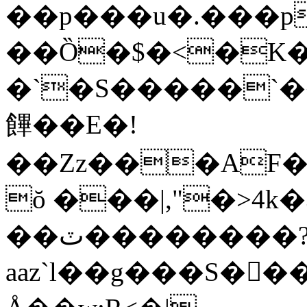
��p���u�.���p
��Ȍ�$�<�K
�`�S�����`
饆��E�!
��Zz���AF�
ŏ ���|,"�>4k�
��ٽ��������?
aaz`l��g���S�
󸪌�