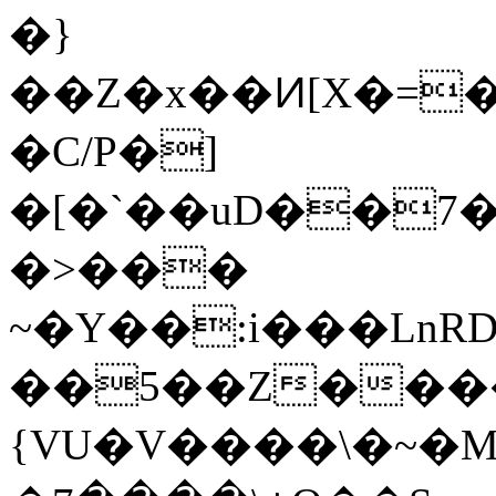
�}
��Z�x��Ͷ[X�=�v���d��+����ѝ�6
�C/P�]
�[�`��uD��7����Ŵ
�>���
~�Y��:i���Ln
��5��Z���
{VU�V����\�~�M