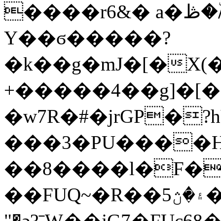
����r6&� a�ڟ�/٘�����]4s?
Y��ϭ�����?
�k��g�mJ�[�X(
+�����4��g]�[��
�w7R�#�jrGP�?
���3�PU����
��8����l�F�
��FUQ~�R��5۽�ڽ����B�7�v��<�vI��M����)�"u��.`��I'F��
"�ә?ˉW��jG7�FUc6