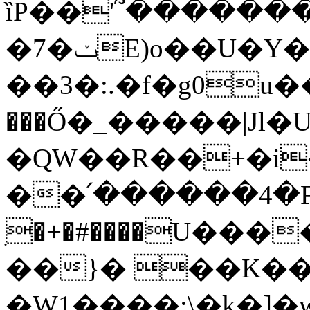
ȉP��'՞������
�7�ݖE)o��U�Y���#�&.V4ͦn�
��3�:.�f�g0u�
���Ő�_�����|Jl�U
�QW��R��+�i�
��՛������4�
ִ�+�#����U��
��}� ��K��
�W1����:\�k�]�