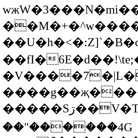
wжW�3���N�mi
��M�+�^w����
��U�h�<�:Z]`�B
��fI�6E�d��!\
�V����7�|L
����g��җ���
�����Sڗ��V�Tp�_co���5����۟~�-
��"������4G