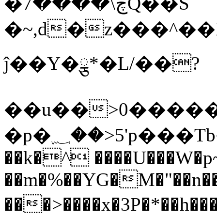
�ڿ\����7Q��S
�~,d�z���^��
ĵ��Y�ྕ*�L/��?
��u��>0�����
�p�؁��>5'p���Tb����h���a���q,���3�X�ٱx�P~���؈^��Qo�QG�
��k�^ ����U���W
��m�%��YG�M�"��n
���>����x�3P�*��h