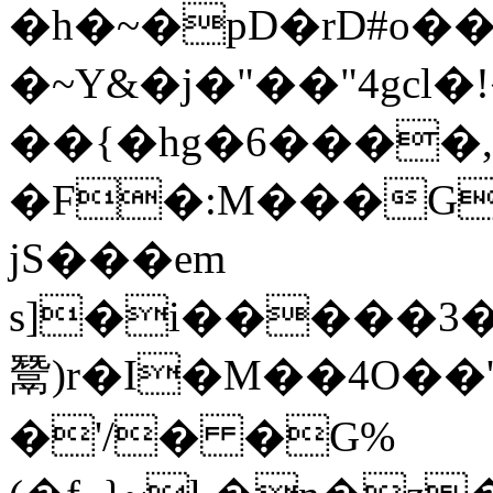
�h�~�pD�rD#o��
�~Y&�j�"��"4gc
��{�hg�6����
�F�:M���G/$�)
jS���em
s]�i�����3��{B�lB��
鬵)r�I�M��4O��'
�'/� �G%