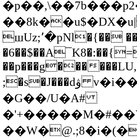
�p��,\��7b���p2
��8k��u$�DX�u
шUz;՚�pNl�{�� �
�6��$��A¯K8�:��{=
��p���g������LU,
;�s�J���dۋ v�i��J[�Az���-
�G��/U�A#
�'+�����M�#��
��W�@.;8�i�(�