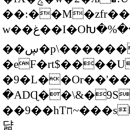
��:��M�zfr�
w��غ��I�OԽ�%��Q���O����=���E���Xu�2̏��g���LڪD����KH��:�5?
��ڛ�p\������
�eF�rt$����U
�9�L��Or��'��
�ADɊ��\&�9S
��9��hTח~���s�ݮ����Ĥ��FhA[u=�ma�l�V�z����E.�3��wj�Q��6����ДJ
댦