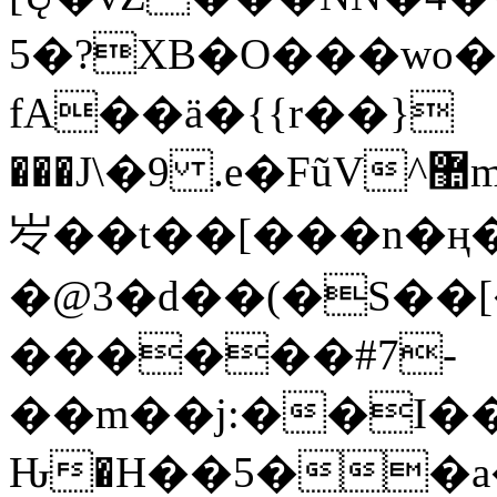
5�?XB�O���wo�
fA��ӓ�{{r��}
���J\�9 .e�FũV^޺ms����'�7K���[���K�p;��(��R�.��a����>��>W�v�>�׮D3z$�Ѣ�l��GU�Q�Ԛ��E�Z�J�Wej>p;lMۛ�������w��p$�.5��c�f.5��
㞮��t��[���n�ң
�@3�d��(�S��[
������#7-
��m��j:��I��
Ԋ�H��5��a