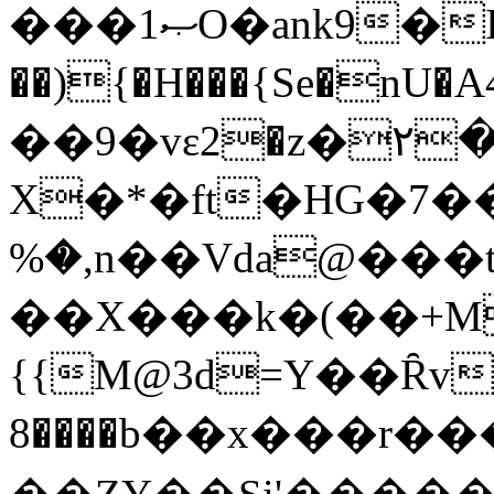
���1ޞO�ank9�I'����ܺa1ŘVc�6�im%�ʍ���sª��;��L�%w��5|G%�C��M~3(�|
��){�H���{Se�nU�
��9�vε2�z�٢�*GE�_h��g!|-
X�*�ft�HG�؜��7dq(��ị�]wC�rX]kS���];ؐ
%�,n��Vda@���t
��X���k�(��+M�ɼ�Ue׶�Ϧ���]\����Z����$2��^Ws\d�2T�R���ϓ
{{M@3d=Y��Ȓvԭ
����8b��x���r���T�j�ϵ$��M���q�Z�!aseo�Q