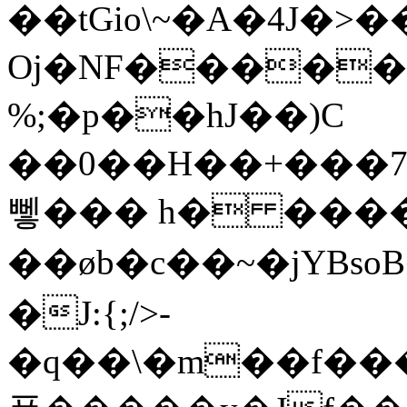
��tGio\~�A�4J�>
Oj�NF�����a
%;�p��hJ��)C
��0��H��+���7
뼇��� h� ���
��øb�c��~�jYB
�J:{;/>-
�q��\�m��f��