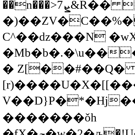
��n���>7ܨ&R�� g�"E�F�#>���˱��f�O
�)��ZV�C��%�b�+���
C^��dz���N �w
�Mb�b�.�\u��
� Z[��#��Q� 
[r)����U�X�[[�
V��D}P�*�Hj
�������ǒh
�fX�ݘ�w�2�љ�!U���i��l��Bl�t��Wt$^����U