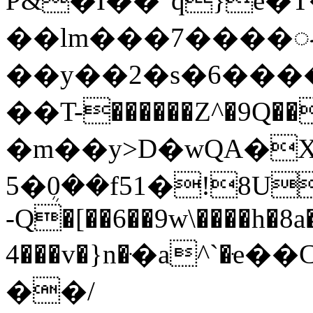
P&�I��"q}e�
��lm���7����
��y��2�s�6���
��T-������Z^�9Q�
�m��y>D�wQA�X
5�ܴ0��f51�!8
-Q�[��6��9w\����h�8a
4���v�}n�ּ�a^`�ּe��C�
��/