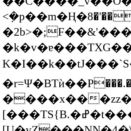
��C����_v��O�
<ܼ�p��m�Ң�߻[���'�8�������3 d_K{�p]A�����׈O�o��/
�2b>�;F��&'����
�k�v�ɐ���TXG
K�I��k��tJ���`S
�r=Ψ�BTѝ��P���.
����x���zz�
[���TS{B.�ߝ�t����{
[Ų�vZ���NN�4�