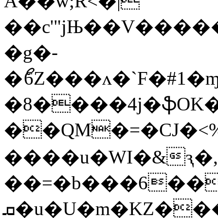
Å��w;R<�|
��c'"jЊ��V���
�g�-
�ޯ6Z���ʌ�`F
�#1�ɱ+d��H)S׷@h[�^
�8����4j�ֆOK�
��QM�=�CJ�<%�oڞi�Z� O�
����u�WI�&ԇ�,
��=�b���6��
ܩ�u�U�m�KZ����<�6D����8�X